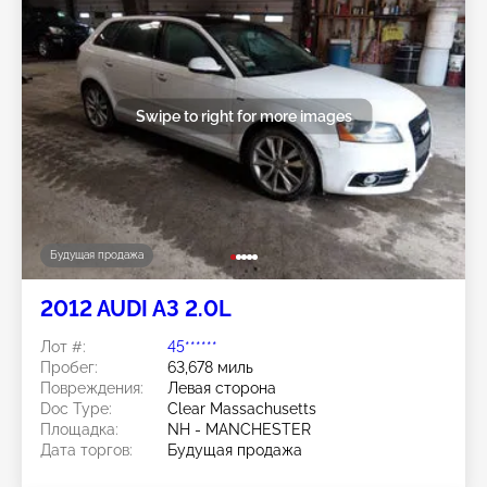
Swipe to right for more images
Будущая продажа
2012 AUDI A3 2.0L
Лот #:
45******
Пробег:
63,678 миль
Повреждения:
Левая сторона
Doc Type:
Clear Massachusetts
Площадка:
NH - MANCHESTER
Дата торгов:
Будущая продажа