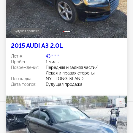
Будущая продажа
2015 AUDI A3 2.0L
Лот #:
43******
Пробег:
1 миль
Повреждения:
Передняя и задняя части/
Левая и правая стороны
Площадка:
NY - LONG ISLAND
Дата торгов:
Будущая продажа