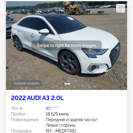
Swipe to right for more images
Будущая продажа
2022 AUDI A3 2.0L
Лот #:
45******
Пробег:
18,625 миль
Повреждения:
Передняя и задняя части/
Левая сторона
Площадка:
NY - MEDFORD