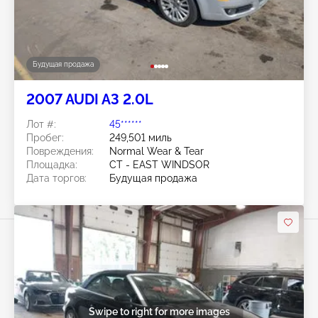
Будущая продажа
2007 AUDI A3 2.0L
Лот #:
45******
Пробег:
249,501 миль
Повреждения:
Normal Wear & Tear
Площадка:
CT - EAST WINDSOR
Дата торгов:
Будущая продажа
Swipe to right for more images