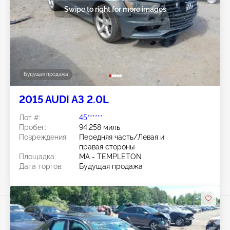
Swipe to right for more images
Будущая продажа
2015 AUDI A3 2.0L
Лот #:
45******
Пробег:
94,258 миль
Повреждения:
Передняя часть/Левая и
правая стороны
Площадка:
MA - TEMPLETON
Дата торгов:
Будущая продажа