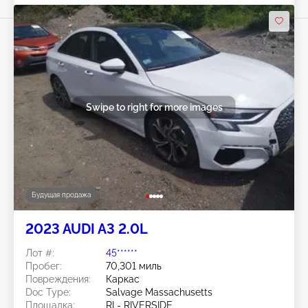
Swipe to right for more images
Будущая продажа
2023 AUDI A3 2.0L
Лот #:
45******
Пробег:
70,301 миль
Повреждения:
Каркас
Doc Type:
Salvage Massachusetts
Площадка:
RI - RIVERSIDE