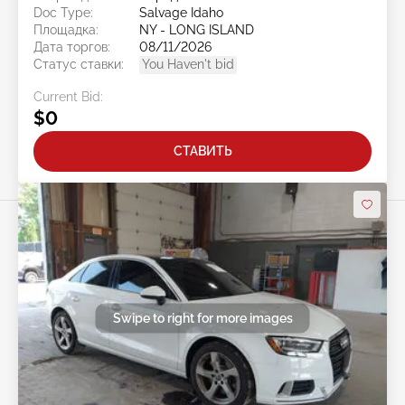
Doc Type:
Salvage Idaho
Площадка:
NY - LONG ISLAND
Дата торгов:
08/11/2026
Статус ставки:
You Haven't bid
Current Bid:
$0
СТАВИТЬ
Swipe to right for more images