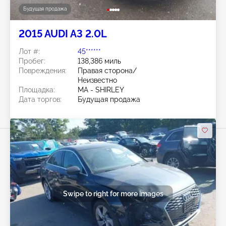
Будущая продажа
2015 AUDI A3 2.0L
Лот #:
45******
Пробег:
138,386 миль
Повреждения:
Правая сторона/
Неизвестно
Площадка:
MA - SHIRLEY
Дата торгов:
Будущая продажа
Swipe to right for more images