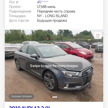
Лот #:
45******
Пробег:
17,588 миль
Повреждения:
Передняя часть справа
Площадка:
NY - LONG ISLAND
Дата торгов:
Будущая продажа
Swipe to right for more images
Будущая продажа