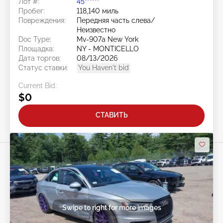
Лот #:
45******
Пробег:
118,140 миль
Повреждения:
Передняя часть слева/
Неизвестно
Doc Type:
Mv-907a New York
Площадка:
NY - MONTICELLO
Дата торгов:
08/13/2026
Статус ставки:
You Haven't bid
Current Bid:
$0
СТАВИТЬ
Swipe to right for more images