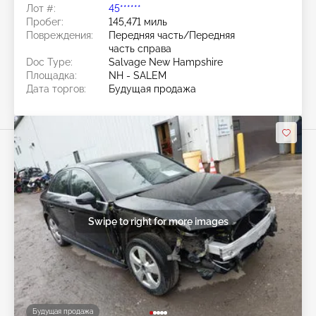
Лот #:
45******
Пробег:
145,471 миль
Повреждения:
Передняя часть/Передняя
часть справа
Doc Type:
Salvage New Hampshire
Площадка:
NH - SALEM
Дата торгов:
Будущая продажа
Swipe to right for more images
Будущая продажа