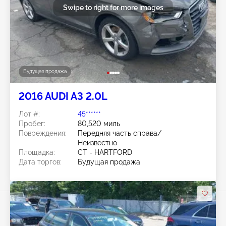
Swipe to right for more images
Будущая продажа
2016 AUDI A3 2.0L
Лот #:
45******
Пробег:
80,520 миль
Повреждения:
Передняя часть справа/
Неизвестно
Площадка:
CT - HARTFORD
Дата торгов:
Будущая продажа