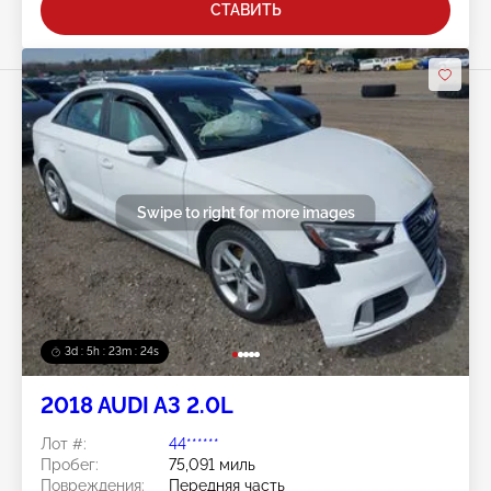
СТАВИТЬ
Swipe to right for more images
3d : 5h : 23m : 21s
2018 AUDI A3 2.0L
Лот #:
44******
Пробег:
75,091 миль
Повреждения:
Передняя часть