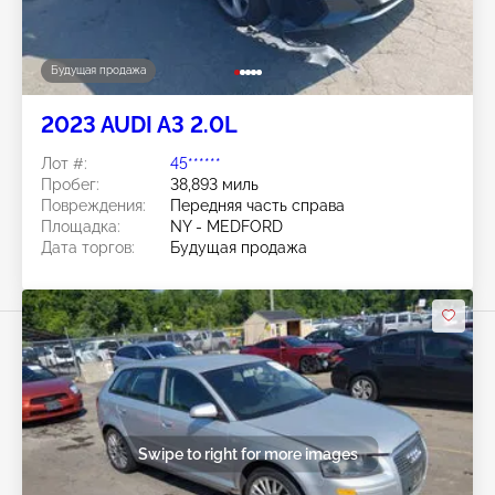
Будущая продажа
2023 AUDI A3 2.0L
Лот #:
45******
Пробег:
38,893 миль
Повреждения:
Передняя часть справа
Площадка:
NY - MEDFORD
Дата торгов:
Будущая продажа
Swipe to right for more images