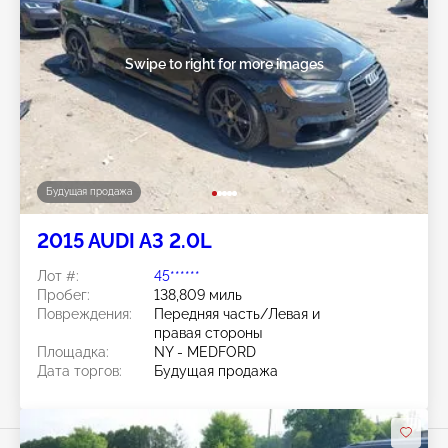
Swipe to right for more images
Будущая продажа
2015 AUDI A3 2.0L
Лот #:
45******
Пробег:
138,809 миль
Повреждения:
Передняя часть/Левая и
правая стороны
Площадка:
NY - MEDFORD
Дата торгов:
Будущая продажа