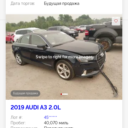
Дата торгов:
Будущая продажа
Swipe to right for more images
Будущая продажа
2019 AUDI A3 2.0L
Лот #:
45******
Пробег:
40,070 миль