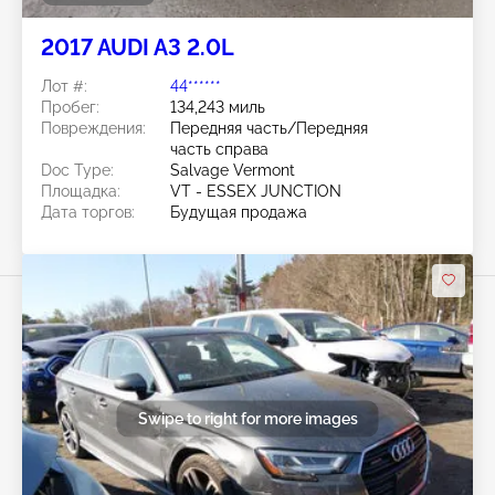
2017 AUDI A3 2.0L
Лот #:
44******
Пробег:
134,243 миль
Повреждения:
Передняя часть/Передняя
часть справа
Doc Type:
Salvage Vermont
Площадка:
VT - ESSEX JUNCTION
Дата торгов:
Будущая продажа
Swipe to right for more images