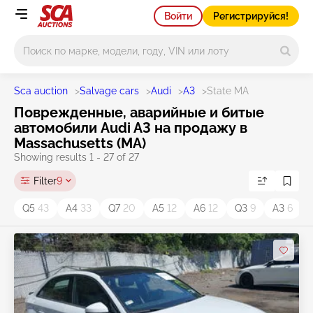
Войти
Регистрируйся!
Main search
Sca auction
>
Salvage cars
>
Audi
>
A3
>
State MA
Поврежденные, аварийные и битые
автомобили Audi A3 на продажу в
Massachusetts (MA)
Showing results 1 - 27 of 27
Filter
9
Q5
43
A4
33
Q7
20
A5
12
A6
12
Q3
9
A3
6