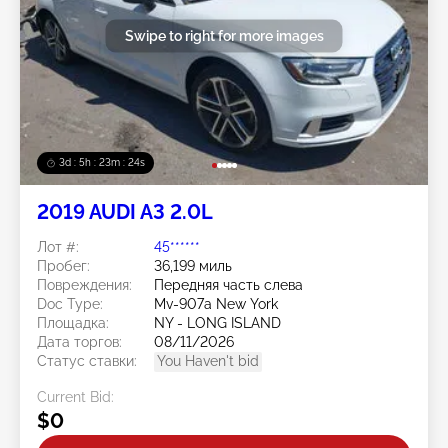
Swipe to right for more images
3d : 5h : 23m : 21s
2019 AUDI A3 2.0L
Лот #:
45******
Пробег:
36,199 миль
Повреждения:
Передняя часть слева
Doc Type:
Mv-907a New York
Площадка:
NY - LONG ISLAND
Дата торгов:
08/11/2026
Статус ставки:
You Haven't bid
Current Bid:
$0