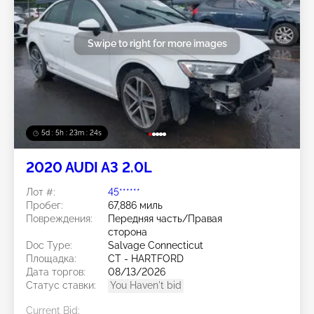
Swipe to right for more images
5d : 5h : 23m : 21s
2020 AUDI A3 2.0L
Лот #:
45******
Пробег:
67,886 миль
Повреждения:
Передняя часть/Правая
сторона
Doc Type:
Salvage Connecticut
Площадка:
CT - HARTFORD
Дата торгов:
08/13/2026
Статус ставки:
You Haven't bid
Current Bid: