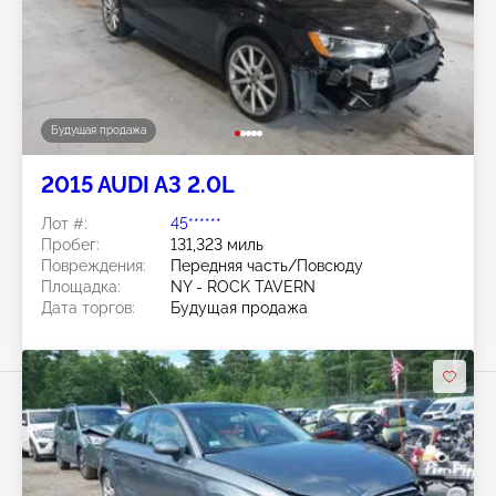
Будущая продажа
2015 AUDI A3 2.0L
Лот #:
45******
Пробег:
131,323 миль
Повреждения:
Передняя часть/Повсюду
Площадка:
NY - ROCK TAVERN
Дата торгов:
Будущая продажа