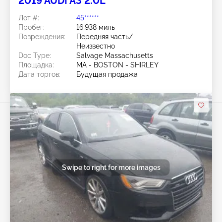
2019 AUDI A3 2.0L
Лот #:
45******
Пробег:
16,938 миль
Повреждения:
Передняя часть/
Неизвестно
Doc Type:
Salvage Massachusetts
Площадка:
MA - BOSTON - SHIRLEY
Дата торгов:
Будущая продажа
Swipe to right for more images