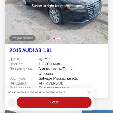
Swipe to right for more images
Будущая продажа
2015 AUDI A3 1.8L
Лот #:
41******
Пробег:
110,200 миль
Повреждения:
Задняя часть/Правая
сторона
Doc Type:
Salvage Massachusetts
Площадка:
RI - RIVERSIDE
Дата торгов:
Будущая продажа
We use cookies to analyse & personalise content
?
Got It
Популярные автомобили