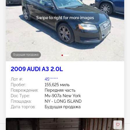
Swipe to right for more images
Будущая продажа
2009 AUDI A3 2.0L
Лот #:
45******
Пробег:
155,625 миль
Повреждения:
Передняя часть
Doc Type:
Mv-907a New York
Площадка:
NY - LONG ISLAND
Дата торгов:
Будущая продажа