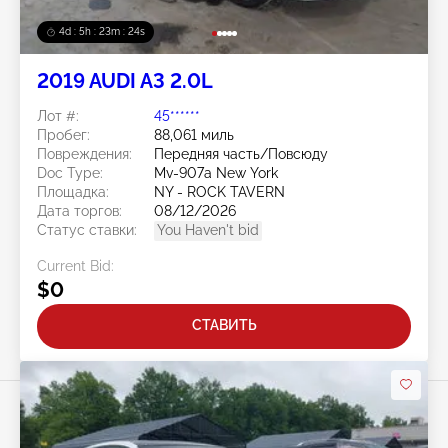
4d : 5h : 23m : 21s
2019 AUDI A3 2.0L
Лот #:
45******
Пробег:
88,061 миль
Повреждения:
Передняя часть/Повсюду
Doc Type:
Mv-907a New York
Площадка:
NY - ROCK TAVERN
Дата торгов:
08/12/2026
Статус ставки:
You Haven't bid
Current Bid:
$0
СТАВИТЬ