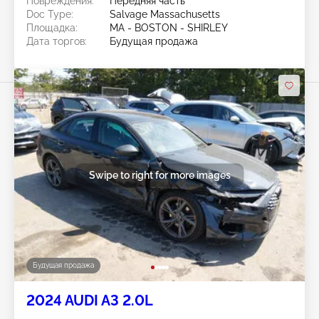
Повреждения:
Передняя часть
Doc Type:
Salvage Massachusetts
Площадка:
MA - BOSTON - SHIRLEY
Дата торгов:
Будущая продажа
Swipe to right for more images
Будущая продажа
2024 AUDI A3 2.0L