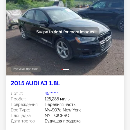
Swipe to right for more images
Будущая продажа
2015 AUDI A3 1.8L
Лот #:
45******
Пробег:
125,288 миль
Повреждения:
Передняя часть
Doc Type:
Mv-907a New York
Площадка:
NY - CICERO
Дата торгов:
Будущая продажа