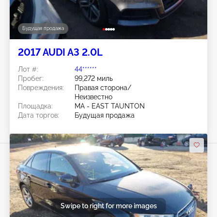
Будущая продажа
2017 AUDI A3 2.0L
Лот #:
44******
Пробег:
99,272 миль
Повреждения:
Правая сторона/
Неизвестно
Площадка:
MA - EAST TAUNTON
Дата торгов:
Будущая продажа
Swipe to right for more images