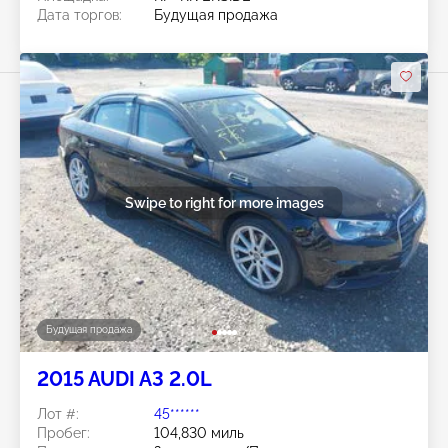
Дата торгов:
Будущая продажа
Swipe to right for more images
Будущая продажа
2015 AUDI A3 2.0L
Лот #:
45******
Пробег:
104,830 миль