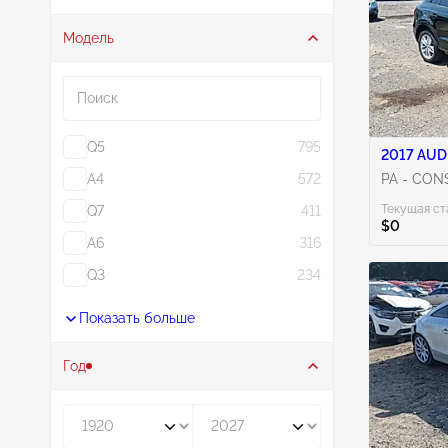
Модель
Поиск
Q5
795
2017 AUDI
A4
572
PA - CO
Текущая ст
Q7
411
$0
A6
316
Q3
234
Показать больше
Год
Год от
Год до