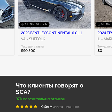
2d : 22h : 01m : 42s
3d : 19h :
2023 BENTLEY CONTINENTAL 6.0L 1
2024 TE
VA - SUFFOLK
IL - MA
Текущая ставка:
Текущая с
$90,500
$0
Что клиенты говорят о
SCA?
97% положительных отзывов
Кайл Миллер
Остин, США