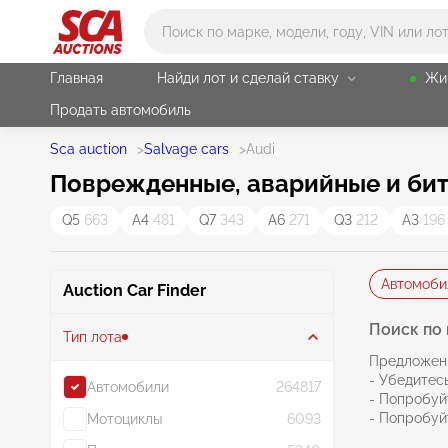
Main search
Главная
Найди лот и сделай ставку
Жи
Продать автомобиль
Sca auction
>
Salvage cars
>
Audi
Поврежденные, аварийные и бит
Q5
663
A4
481
Q7
343
A6
271
Q3
212
A3
196
Автомоби
Auction Car Finder
Поиск по 
Тип лота
Предложен
- Убедитесь
Автомобили
264817
- Попробуй
- Попробуй
Мотоциклы
6093