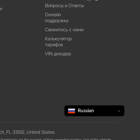
Вопросы и Ответы
е
Онлайн
поддержка
Свяжитесь с нами
Калькулятор
тарифов
VIN декодер
Change language
selected
Russian
h, FL 33162, United States
rademarks are the property of their respective holders. Use of this website