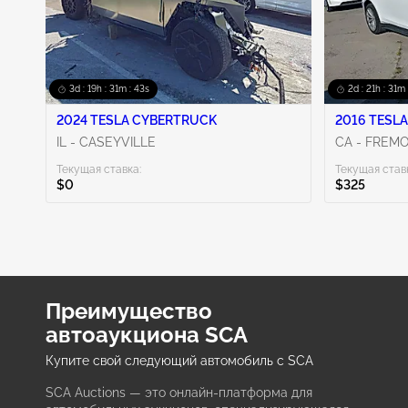
3d : 19h : 31m : 42s
2d : 21h : 31m 
2024 TESLA CYBERTRUCK
2016 TESLA
IL - CASEYVILLE
CA - FREM
Текущая ставка:
Текущая став
$0
$325
Преимущество
автоаукциона SCA
Купите свой следующий автомобиль с SCA
SCA Auctions — это онлайн-платформа для