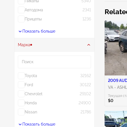
Пикапы
5340
Автодома
2341
Relate
Прицепы
1236
Показать больше
Марка
Поиск
Toyota
32162
2009 AUDI
Ford
30122
VA - ASH
Chevrolet
29102
Текущая ст
$0
Honda
24900
Nissan
21786
Показать больше