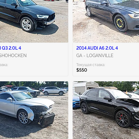
 Q3 2.0L 4
2014 AUDI A6 2.0L 4
NSHOHOCKEN
GA - LOGANVILLE
авка:
Текущая ставка:
$550