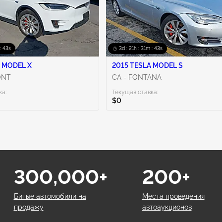
: 42s
3d : 21h : 31m : 42s
 MODEL X
2015 TESLA MODEL S
ONT
CA - FONTANA
ка:
Текущая ставка:
$0
300,000+
200+
Битые автомобили на
Места проведения
продажу
автоаукционов