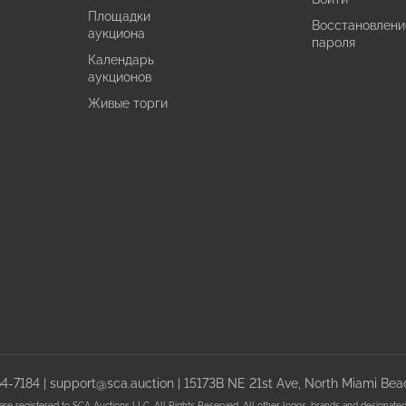
Площадки
Восстановлени
аукциона
пароля
Календарь
аукционов
Живые торги
64-7184
|
support@sca.auction
| 15173B NE 21st Ave, North Miami Beac
registered to SCA Auctions LLC. All Rights Reserved. All other logos, brands and designated t