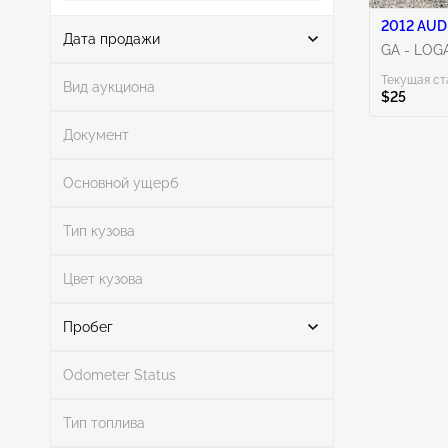
2012 AUDI
Дата продажи
GA - LOG
Текущая ст
От
До
Вид аукциона
$25
Документ
Основной ущерб
Поиск
Тип кузова
Цвет кузова
Поиск
Пробег
Odometer Status
Mileage From
Mileage To
Тип топлива