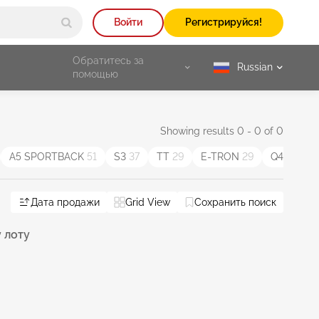
Войти
Регистрируйся!
Обратитесь за
Russian
selected
помощью
Showing results 0 - 0 of 0
A5 SPORTBACK
51
S3
37
TT
29
E-TRON
29
Q4
21
Дата продажи
Grid View
Сохранить поиск
 лоту