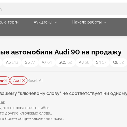
вые торги
Аукционы
Начало работы
ые автомобили Audi 90 на продажу
A5
143
S5
77
A7
64
SQ5
62
A8
58
S4
57
Q8
52
ли
Audi
Reset All
вашему "ключевому слову" не соответствует ни одному
ия:
, что в словах нет ошибок .
те другие ключевые слова..
те более общие ключевые слова..