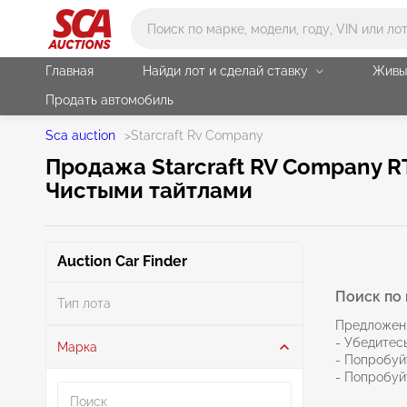
Main search
Главная
Найди лот и сделай ставку
Живы
Продать автомобиль
Sca auction
>
Starcraft Rv Company
Продажа Starcraft RV Company R
Чистыми тайтлами
Auction Car Finder
Поиск по 
Тип лота
Предложен
- Убедитесь
Марка
- Попробуй
Поиск
- Попробуй