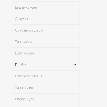
От
До
Вид аукциона
Документ
Основной ущерб
Поиск
Тип кузова
Цвет кузова
Поиск
Пробег
Odometer Status
Mileage From
Mileage To
Тип топлива
Engine Type