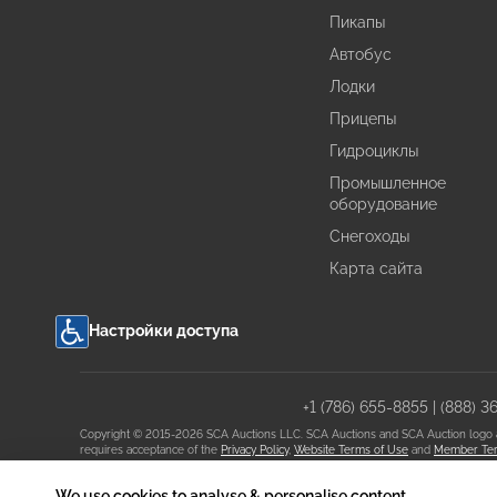
Пикапы
Автобус
Лодки
Прицепы
Гидроциклы
Промышленное
оборудование
Снегоходы
Карта сайта
Настройки доступа
+1 (786) 655-8855
|
(888) 3
Copyright © 2015-2026 SCA Auctions LLC. SCA Auctions and SCA Auction logo are 
requires acceptance of the
Privacy Policy
,
Website Terms of Use
and
Member Ter
We use cookies to analyse & personalise content