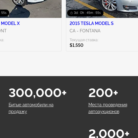
: 54s
3d : 0h : 45m : 54s
 MODEL X
2015 TESLA MODEL S
ONT
CA - FONTANA
ка:
Текущая ставка:
$1,550
300,000+
200+
Битые автомобили на
Места проведения
продажу
автоаукционов
2,000+