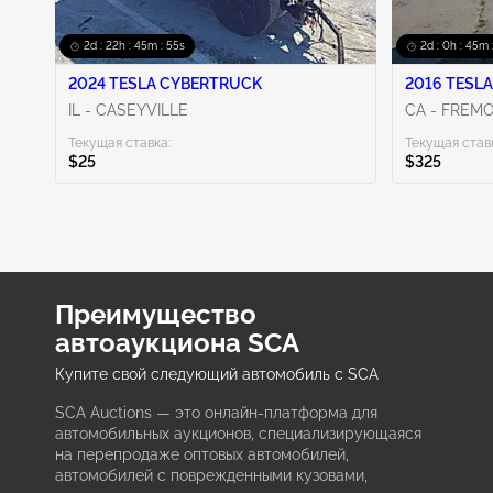
2d : 22h : 45m : 54s
2d : 0h : 45m 
2024 TESLA CYBERTRUCK
2016 TESLA
IL - CASEYVILLE
CA - FREM
Текущая ставка:
Текущая став
$25
$325
Преимущество
автоаукциона SCA
Купите свой следующий автомобиль с SCA
SCA Auctions — это онлайн-платформа для
автомобильных аукционов, специализирующаяся
на перепродаже оптовых автомобилей,
автомобилей с поврежденными кузовами,