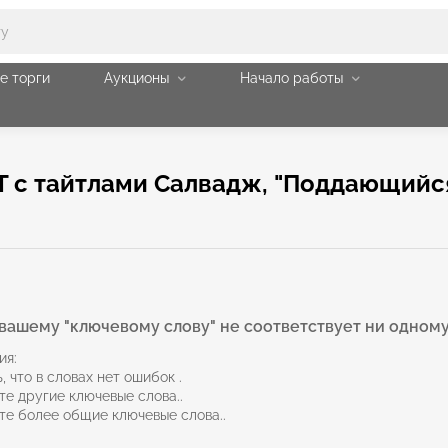
е торги
Аукционы
Начало работы
T с тайтлами Салвадж, "Поддающийс
вашему "ключевому слову" не соответствует ни одному
ия:
, что в словах нет ошибок .
те другие ключевые слова..
те более общие ключевые слова..