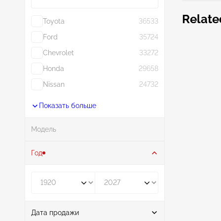
Relate
Toyota
36533
Ford
35724
Chevrolet
33272
Honda
29658
Nissan
24732
Показать больше
Модель
Поиск
Год
Год от
Год до
Дата продажи