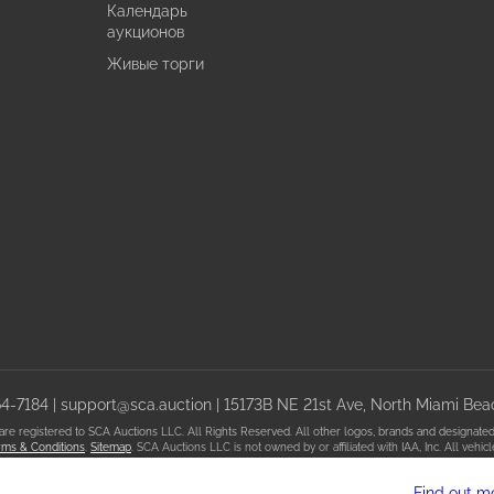
Календарь
аукционов
Живые торги
64-7184
|
support@sca.auction
| 15173B NE 21st Ave, North Miami Beac
registered to SCA Auctions LLC. All Rights Reserved. All other logos, brands and designated t
ms & Conditions
.
Sitemap
. SCA Auctions LLC is not owned by or affiliated with IAA, Inc. All veh
Find out m