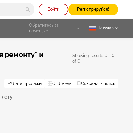
Войти
Регистрируйся!
Обратитесь за
Russian
selected
помощью
я ремонту" и
Showing results 0 - 0
of 0
Дата продажи
Grid View
Сохранить поиск
 лоту