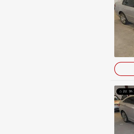
2d : 9h 