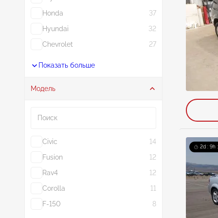
Honda
37
Hyundai
32
Chevrolet
27
Показать больше
Модель
Поиск
Civic
14
2d : 9h 
Fusion
12
Rav4
12
Corolla
11
F-150
8