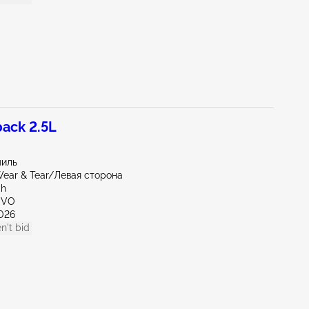
ack 2.5L
миль
ear & Tear/Левая сторона
ah
OVO
026
n't bid