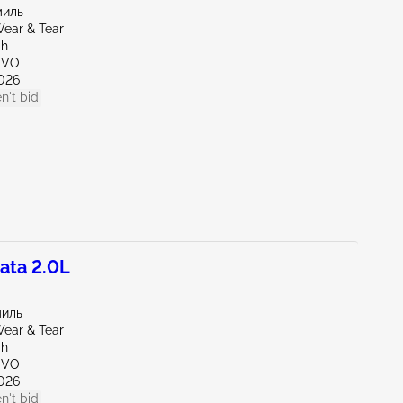
миль
ear & Tear
ah
OVO
026
n't bid
ata 2.0L
миль
ear & Tear
ah
OVO
026
n't bid