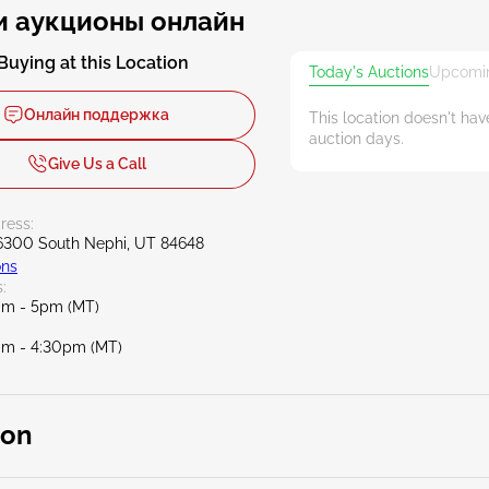
и аукционы онлайн
Buying at this Location
Today's Auctions
Upcomin
Онлайн поддержка
This location doesn't ha
auction days.
Give Us a Call
ress:
6300 South Nephi, UT 84648
ons
:
8am - 5pm (MT)
8am - 4:30pm (MT)
ion