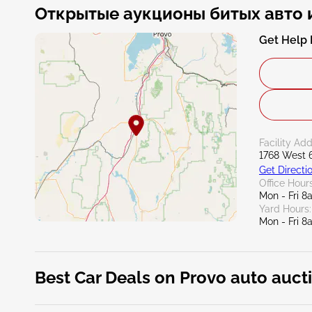
Открытые аукционы битых авто 
Get Help 
Facility Add
1768 West 
Get Directi
Office Hours
Mon - Fri 
Yard Hours:
Mon - Fri 
Best Car Deals on Provo auto auct