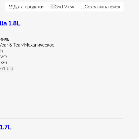
Дата продажи
Grid View
Сохранить поиск
la 1.8L
миль
ear & Tear/Механическое
ah
OVO
026
n't bid
1.7L