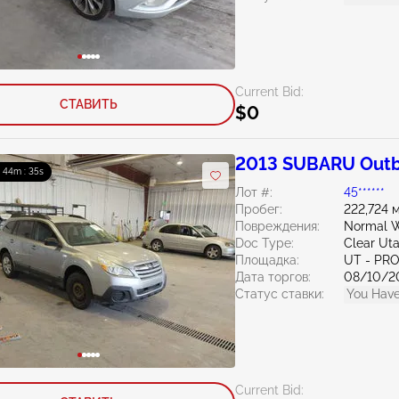
Current Bid:
СТАВИТЬ
$0
2013 SUBARU Outb
: 44m : 33s
Лот #:
45******
Пробег:
222,724 
Повреждения:
Normal W
Doc Type:
Clear Ut
Площадка:
UT - PR
Дата торгов:
08/10/2
Статус ставки:
You Have
Current Bid: