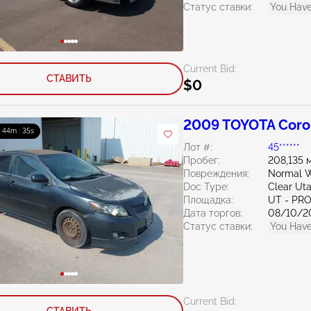
Статус ставки:
You Have
Current Bid:
СТАВИТЬ
$0
2009 TOYOTA Corol
: 44m : 33s
Лот #:
45******
Пробег:
208,135 
Повреждения:
Normal W
Doc Type:
Clear Ut
Площадка:
UT - PR
Дата торгов:
08/10/2
Статус ставки:
You Have
Current Bid:
СТАВИТЬ