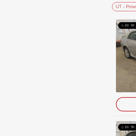
UT - Prov
2d : 9h 
2d : 9h 