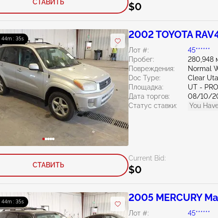
СТАВИТЬ
$0
2002 TOYOTA RAV4
: 44m : 33s
Лот #:
45******
Пробег:
280,948 
Повреждения:
Normal W
Doc Type:
Clear Ut
Площадка:
UT - PR
Дата торгов:
08/10/2
Статус ставки:
You Have
Current Bid:
СТАВИТЬ
$0
2005 MERCURY Mar
: 44m : 33s
Лот #:
45******