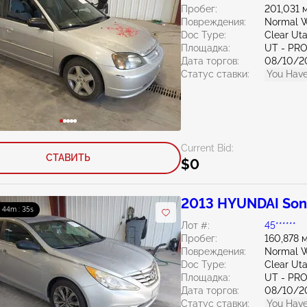
Пробег:
201,031 
Повреждения:
Normal W
Doc Type:
Clear Ut
Площадка:
UT - PR
Дата торгов:
08/10/2
Статус ставки:
You Have
Current Bid:
СТАВИТЬ
$0
2013 HYUNDAI Son
: 44m : 33s
Лот #:
45******
Пробег:
160,878 
Повреждения:
Normal W
Doc Type:
Clear Ut
Площадка:
UT - PR
Дата торгов:
08/10/2
Статус ставки:
You Have