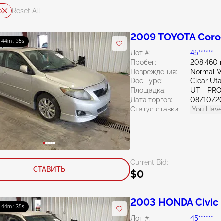
o
Reset All
2009 TOYOTA Corol
: 44m : 33s
Лот #:
45******
Пробег:
208,460 
Повреждения:
Normal W
Doc Type:
Clear Ut
Площадка:
UT - PR
Дата торгов:
08/10/2
Статус ставки:
You Have
Current Bid:
СТАВИТЬ
$0
2003 HONDA Civic 
: 44m : 33s
Лот #:
45******