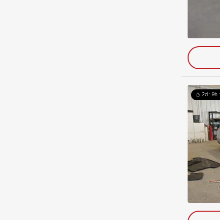
2d : 9h 