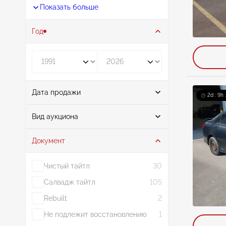
Показать больше
Год
Год от
Год до
Дата продажи
2d : 9h 
От
До
Вид аукциона
Документ
Аукцион
403
Чистый тайтл
30
Салвадж тайтл
105
Rebuilt
2
Не подлежит восстановлению
1