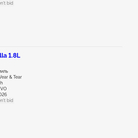
n't bid
la 1.8L
миль
ear & Tear
ah
OVO
026
n't bid