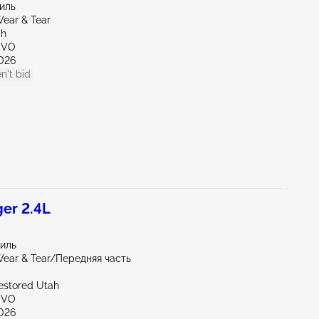
миль
ear & Tear
ah
OVO
026
n't bid
er 2.4L
миль
ear & Tear/Передняя часть
restored Utah
OVO
026