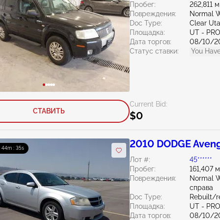
Пробег:
262,811 
Повреждения:
Normal W
Doc Type:
Clear Ut
Площадка:
UT - PR
Дата торгов:
08/10/2
Статус ставки:
You Have
Current Bid:
СТАВИТЬ
$0
2010 DODGE Aveng
: 44m : 33s
Лот #:
45******
Пробег:
161,407 
Повреждения:
Normal W
справа
Doc Type:
Rebuilt/
Площадка:
UT - PR
Дата торгов:
08/10/2