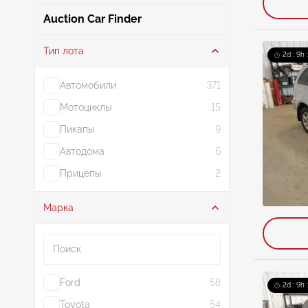
Auction Car Finder
Тип лота
2d : 9h 
Автомобили
371
Мотоциклы
15
Пикапы
9
Автодома
6
Прицепы
2
Марка
Поиск
Ford
58
2d : 9h 
Toyota
54