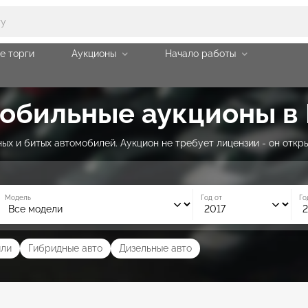
е торги
Аукционы
Начало работы
бильные аукционы в P
х и битых автомобилей. Аукцион не требует лицензии - он откры
Модель
Год от
Го
ли
Гибридные авто
Дизельные авто