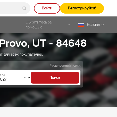
Войти
Регистрируйся!
Обратитесь за
Russian
selected
помощью
rovo, UT - 84648
т для всех покупателей.
Расширенный поиск
д до
Поиск