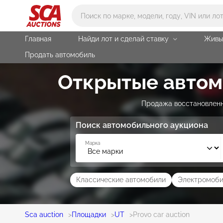
Main search
Главная
Найди лот и сделай ставку
Живы
Продать автомобиль
Открытые автомо
Продажа восстановленны
Поиск автомобильного аукциона
Марка
Классические автомобили
Электромоби
Sca auction
>
Площадки
>
UT
>
Provo car auction