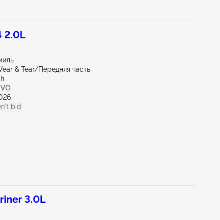
 2.0L
миль
ear & Tear/Передняя часть
ah
OVO
026
n't bid
iner 3.0L