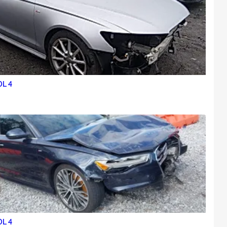
0L 4
0L 4