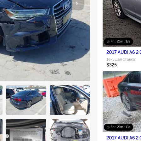
4h : 21m : 11s
2017 AUDI A6 2.
Текущая ставка:
$325
5h : 21m : 11s
2017 AUDI A6 2.