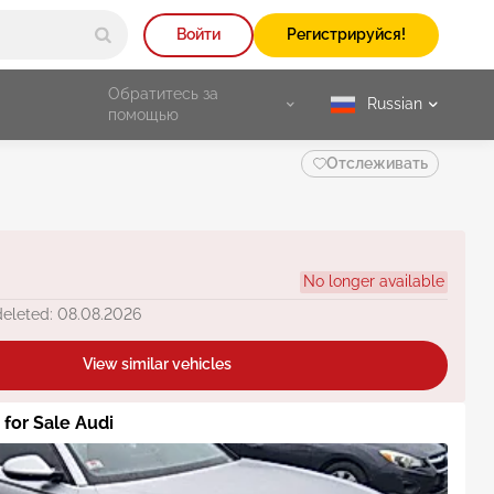
Войти
Регистрируйся!
Обратитесь за
Russian
selected
помощью
Отслеживать
No longer available
deleted: 08.08.2026
View similar vehicles
 for Sale Audi