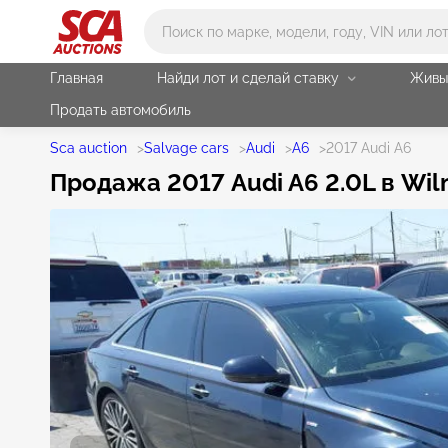
Main search
Главная
Найди лот и сделай ставку
Живы
Продать автомобиль
Sca auction
>
Salvage cars
>
Audi
>
A6
>
2017 Audi A6
Продажа 2017 Audi A6 2.0L в Wil