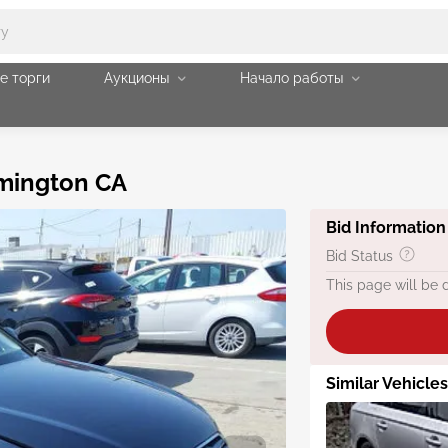
е торги
Аукционы
Начало работы
mington CA
Bid Information
Bid Status
This page will be 
Similar Vehicles