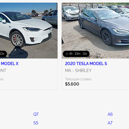
 11s
4h : 21m : 11s
 MODEL X
2020 TESLA MODEL S
ONT
MA - SHIRLEY
ка:
Текущая ставка:
$5,600
Q7
A6
S5
A7