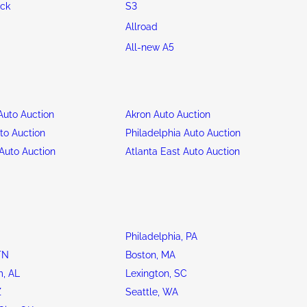
ck
S3
Allroad
All-new A5
uto Auction
Akron Auto Auction
to Auction
Philadelphia Auto Auction
Auto Auction
Atlanta East Auto Auction
Philadelphia, PA
TN
Boston, MA
, AL
Lexington, SC
Z
Seattle, WA