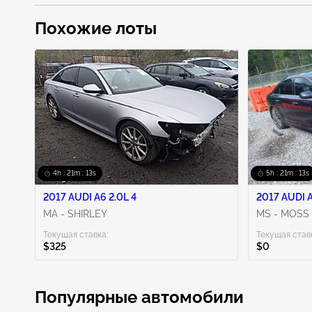
Похожие лоты
4h : 21m : 11s
5h : 21m : 11s
2017 AUDI A6 2.0L 4
2017 AUDI A
MA - SHIRLEY
MS - MOSS
Текущая ставка:
Текущая став
$325
$0
Популярные автомобили