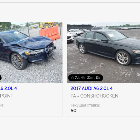
harm. To minimiz
except as necess
wear gloves or 
more informatio
7d : 4h : 21m : 11s
6 2.0L 4
2017 AUDI A6 2.0L 4
 POINT
PA - CONSHOHOCKEN
ка:
Текущая ставка:
$0