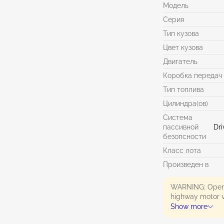
Модель
Серия
Тип кузова
Цвет кузова
Двигатель
Коробка передач
Тип топлива
Цилиндра(ов)
Система
пассивной
Dri
безопсности
Класс лота
Произведен в
WARNING: Operat
highway motor v
exhaust, carbon
Show more
State of Califor