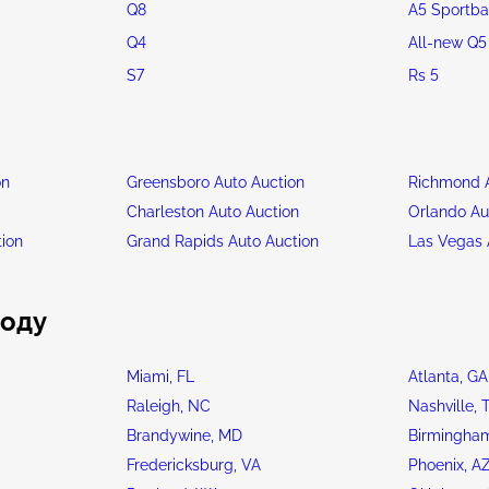
Q8
A5 Sportba
Q4
All-new Q5
S7
Rs 5
on
Greensboro Auto Auction
Richmond A
n
Charleston Auto Auction
Orlando Au
tion
Grand Rapids Auto Auction
Las Vegas 
роду
Miami, FL
Atlanta, GA
Raleigh, NC
Nashville, 
Brandywine, MD
Birmingham
Fredericksburg, VA
Phoenix, A