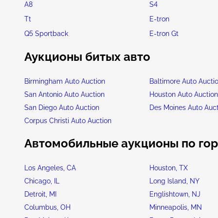
A8
S4
Tt
E-tron
Q5 Sportback
E-tron Gt
Аукционы битых авто
Birmingham Auto Auction
Baltimore Auto Aucti
San Antonio Auto Auction
Houston Auto Auctio
San Diego Auto Auction
Des Moines Auto Auc
Corpus Christi Auto Auction
Автомобильные аукционы по го
Los Angeles, CA
Houston, TX
Chicago, IL
Long Island, NY
Detroit, MI
Englishtown, NJ
Columbus, OH
Minneapolis, MN