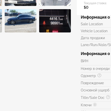
Текущая ставка:
$0
Информация о 
Sale Location
Vehicle Location
Дата продажи
Lane/Run/Aisle/St
Информация о
ВИН
Номер в очереди
Одометр
Повреждение
Основной ущерб
Title/Sale Doc
Ключи