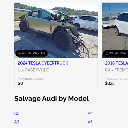
4d : 5h : 21m : 11s
3d : 7h : 21m :
2024 TESLA CYBERTRUCK
2016 TESLA
IL - CASEYVILLE
CA - FREM
Текущая ставка:
Текущая став
$0
$325
Salvage Audi by Model
Q5
A4
A3
A5