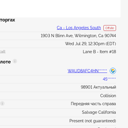
торгах
Ca - Los Angeles South
Offsite
1903 N Blinn Ave, Wilmington, Ca 90744
Wed Jul 29, 12:30pm (EDT)
all
Lane B - Item #18
 лоте
WAUD8AFC4HN******
45******
98901 Актуальный
Collision
Передняя часть справа
Salvage California
Present (not guaranteed)