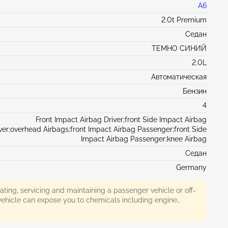
A6
2.0t Premium
Седан
ТЕМНО СИНИЙ
2.0L
Автоматическая
Бензин
4
Front Impact Airbag Driver;front Side Impact Airbag
ver;overhead Airbags;front Impact Airbag Passenger;front Side
Impact Airbag Passenger;knee Airbag
Седан
Germany
ing, servicing and maintaining a passenger vehicle or off-
ehicle can expose you to chemicals including engine
 monoxide, phthalates, and lead, which are known to the
nia to cause cancer and birth defects or other reproductive