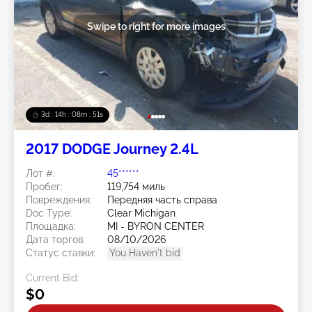
Swipe to right for more images
3d : 14h : 08m : 48s
2017 DODGE Journey 2.4L
Лот #:
45******
Пробег:
119,754 миль
Повреждения:
Передняя часть справа
Doc Type:
Clear Michigan
Площадка:
MI - BYRON CENTER
Дата торгов:
08/10/2026
Статус ставки:
You Haven't bid
Current Bid:
$0