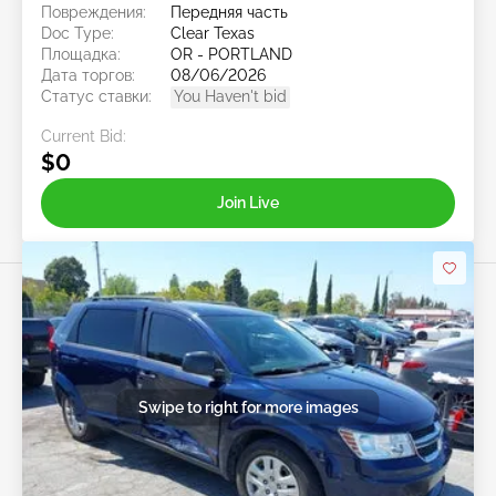
Повреждения:
Передняя часть
Doc Type:
Clear Texas
Площадка:
OR - PORTLAND
Дата торгов:
08/06/2026
Статус ставки:
You Haven't bid
Current Bid:
$0
Join Live
Swipe to right for more images