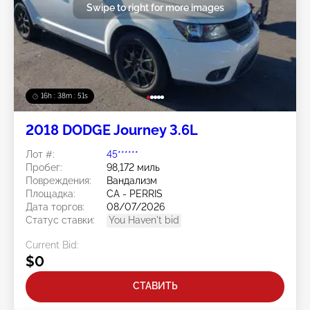
Swipe to right for more images
16h : 38m : 48s
2018 DODGE Journey 3.6L
Лот #:
45******
Пробег:
98,172 миль
Повреждения:
Вандализм
Площадка:
CA - PERRIS
Дата торгов:
08/07/2026
Статус ставки:
You Haven't bid
Current Bid:
$0
СТАВИТЬ