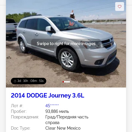
Swipe to right for more images
3d : 16h : 08m : 48s
2014 DODGE Journey 3.6L
Лот #:
45******
Пробег:
93,886 миль
Повреждения:
Град/Передняя часть
справа
Doc Type:
Clear New Mexico