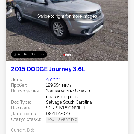
Swipe to right for more images
4d : 14h : 08m : 48s
2015 DODGE Journey 3.6L
Лот #:
45******
Пробег:
129,654 миль
Повреждения:
Задняя часть/Левая и
правая стороны
Doc Type:
Salvage South Carolina
Площадка:
SC - SIMPSONVILLE
Дата торгов:
08/11/2026
Статус ставки:
You Haven't bid
Current Bid: