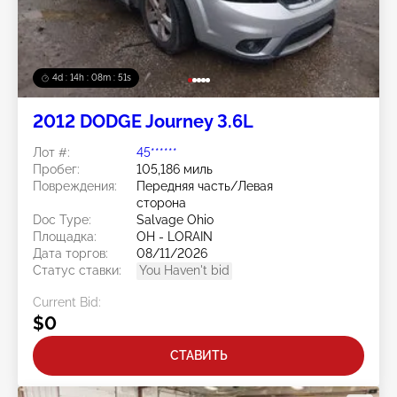
4d : 14h : 08m : 48s
2012 DODGE Journey 3.6L
Лот #:
45******
Пробег:
105,186 миль
Повреждения:
Передняя часть/Левая
сторона
Doc Type:
Salvage Ohio
Площадка:
OH - LORAIN
Дата торгов:
08/11/2026
Статус ставки:
You Haven't bid
Current Bid:
$0
СТАВИТЬ