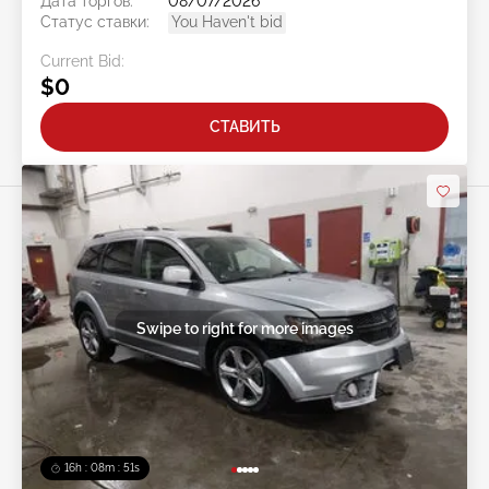
Дата торгов:
08/07/2026
Статус ставки:
You Haven't bid
Current Bid:
$0
СТАВИТЬ
Swipe to right for more images
16h : 08m : 48s