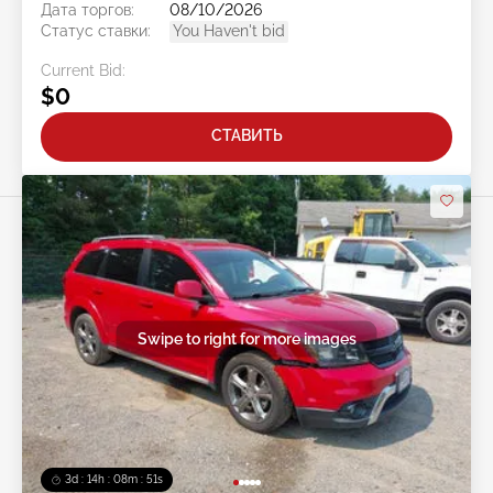
Дата торгов:
08/10/2026
Статус ставки:
You Haven't bid
Current Bid:
$0
СТАВИТЬ
Swipe to right for more images
3d : 14h : 08m : 48s