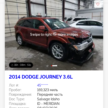
Swipe to right for more images
16h : 08m : 48s
2014 DODGE JOURNEY 3.6L
Лот #:
45******
Пробег:
169,323 миль
Повреждения:
Передняя часть
Doc Type:
Salvage Idaho
Площадка:
ID - MERIDIAN