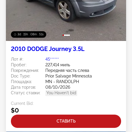
3d : 15h : 08m : 48s
2010 DODGE Journey 3.5L
Лот #:
45******
Пробег:
227,414 миль
Повреждения:
Передняя часть слева
Doc Type:
Prior Salvage Minnesota
Площадка:
MN - RANDOLPH
Дата торгов:
08/10/2026
Статус ставки:
You Haven't bid
Current Bid:
$0
СТАВИТЬ