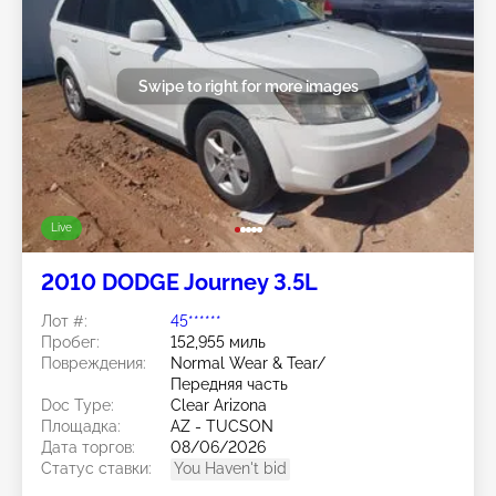
Swipe to right for more images
Live
2010 DODGE Journey 3.5L
Лот #:
45******
Пробег:
152,955 миль
Повреждения:
Normal Wear & Tear/
Передняя часть
Doc Type:
Clear Arizona
Площадка:
AZ - TUCSON
Дата торгов:
08/06/2026
Статус ставки:
You Haven't bid