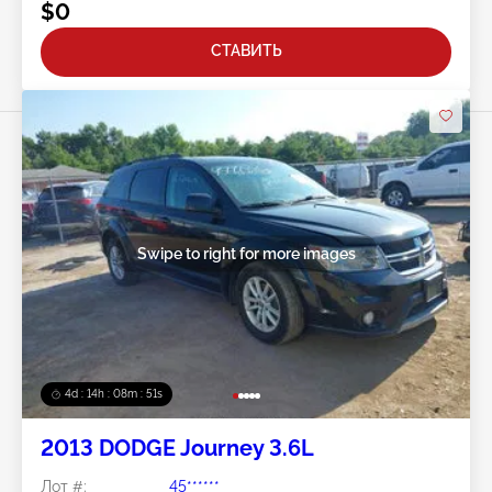
$0
СТАВИТЬ
Swipe to right for more images
4d : 14h : 08m : 48s
2013 DODGE Journey 3.6L
Лот #:
45******