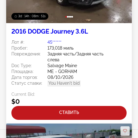
3d : 14h : 08m : 48s
2016 DODGE Journey 3.6L
Лот #:
45******
Пробег:
173,018 миль
Повреждения:
Задняя часть/Задняя часть
слева
Doc Type:
Salvage Maine
Площадка:
ME - GORHAM
Дата торгов:
08/10/2026
Статус ставки:
You Haven't bid
Current Bid:
$0
СТАВИТЬ