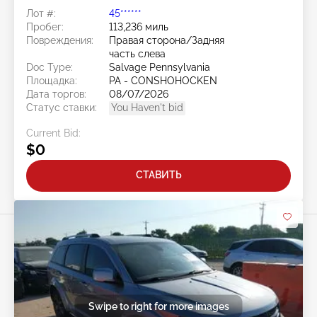
Лот #:
45******
Пробег:
113,236 миль
Повреждения:
Правая сторона/Задняя
часть слева
Doc Type:
Salvage Pennsylvania
Площадка:
PA - CONSHOHOCKEN
Дата торгов:
08/07/2026
Статус ставки:
You Haven't bid
Current Bid:
$0
СТАВИТЬ
Swipe to right for more images