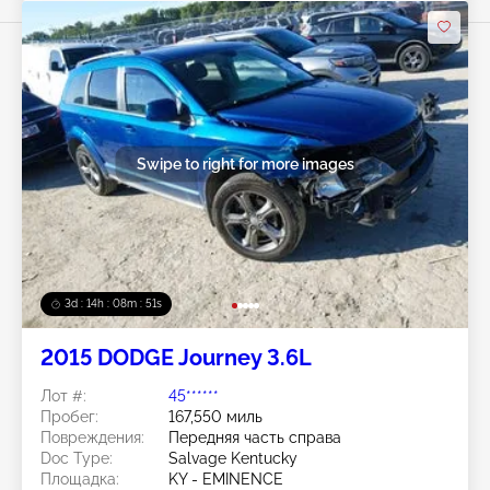
Swipe to right for more images
3d : 14h : 08m : 48s
2015 DODGE Journey 3.6L
Лот #:
45******
Пробег:
167,550 миль
Повреждения:
Передняя часть справа
Doc Type:
Salvage Kentucky
Площадка:
KY - EMINENCE