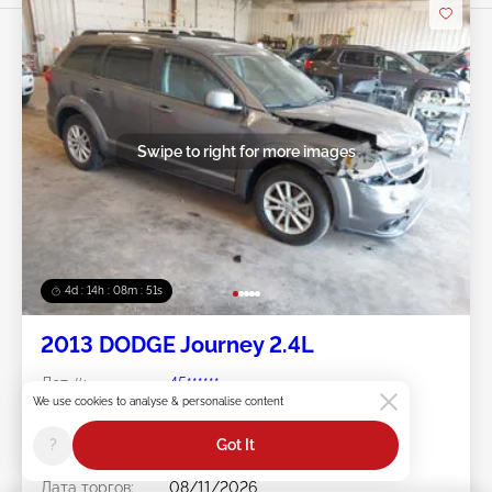
Swipe to right for more images
4d : 14h : 08m : 48s
2013 DODGE Journey 2.4L
Лот #:
45******
We use cookies to analyse & personalise content
Пробег:
92,996 миль
Повреждения:
Передняя часть
?
Got It
Doc Type:
Clear Michigan
Площадка:
MI - FLINT
Дата торгов:
08/11/2026