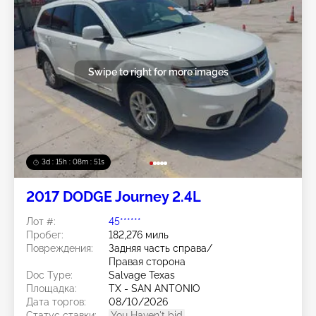
Swipe to right for more images
3d : 15h : 08m : 48s
2017 DODGE Journey 2.4L
Лот #:
45******
Пробег:
182,276 миль
Повреждения:
Задняя часть справа/
Правая сторона
Doc Type:
Salvage Texas
Площадка:
TX - SAN ANTONIO
Дата торгов:
08/10/2026
Статус ставки:
You Haven't bid