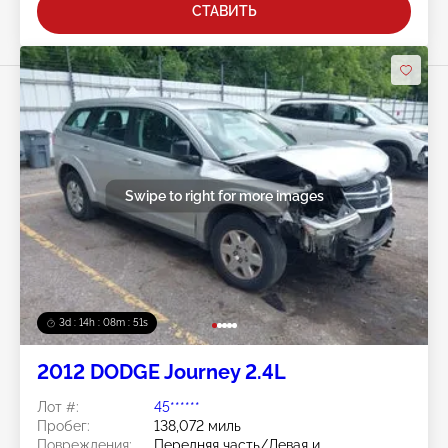
СТАВИТЬ
Swipe to right for more images
3d : 14h : 08m : 48s
2012 DODGE Journey 2.4L
Лот #:
45******
Пробег:
138,072 миль
Повреждения:
Передняя часть/Левая и