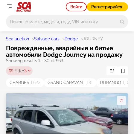
Войти
Регистрируйся!
Main search
Sca auction
>
Salvage cars
>
Dodge
>
JOURNEY
Поврежденные, аварийные и битые
автомобили Dodge Journey на продажу
Showing results 1 - 30 of 963
Filter
3
CHARGER
1,623
GRAND CARAVAN
1,131
DURANGO
1,106