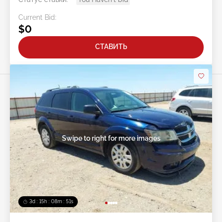
Current Bid:
$0
СТАВИТЬ
Swipe to right for more images
3d : 15h : 08m : 48s