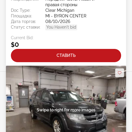
правая стороны
Doc Type:
Clear Michigan
Площадка:
MI - BYRON CENTER
Дата торгов:
08/10/2026
Статус ставки:
You Haven't bid
Current Bid:
$0
СТАВИТЬ
Swipe to right for more images