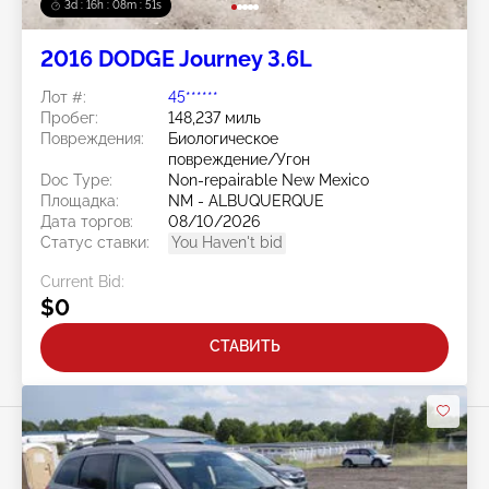
3d : 16h : 08m : 48s
2016 DODGE Journey 3.6L
Лот #:
45******
Пробег:
148,237 миль
Повреждения:
Биологическое
повреждение/Угон
Doc Type:
Non-repairable New Mexico
Площадка:
NM - ALBUQUERQUE
Дата торгов:
08/10/2026
Статус ставки:
You Haven't bid
Current Bid:
$0
СТАВИТЬ