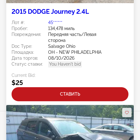
2015 DODGE Journey 2.4L
Лот #:
45******
Пробег:
134,478 миль
Повреждения:
Передняя часть/Левая
сторона
Doc Type:
Salvage Ohio
Площадка:
OH - NEW PHILADELPHIA
Дата торгов:
08/10/2026
Статус ставки:
You Haven't bid
Current Bid:
$25
СТАВИТЬ