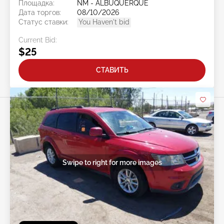
Площадка:
NM - ALBUQUERQUE
Дата торгов:
08/10/2026
Статус ставки:
You Haven't bid
Current Bid:
$25
СТАВИТЬ
Swipe to right for more images