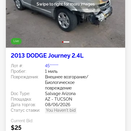
Swipe to right for more images
Live
2013 DODGE Journey 2.4L
Лот #:
45******
Пробег:
1 миль
Повреждения:
Внешнее возгорание/
Биологическое
повреждение
Doc Type:
Salvage Arizona
Площадка:
AZ - TUCSON
Дата торгов:
08/06/2026
Статус ставки:
You Haven't bid
Current Bid:
$25