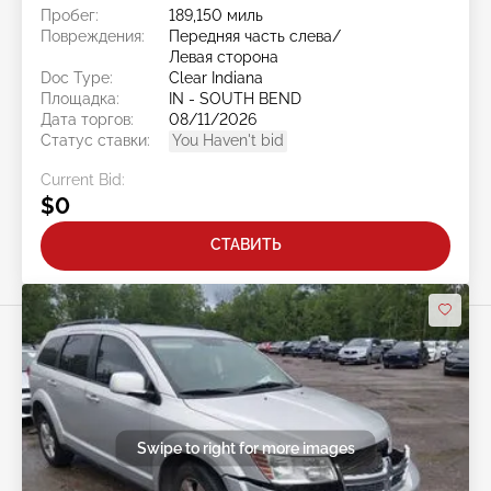
Пробег:
189,150 миль
Повреждения:
Передняя часть слева/
Левая сторона
Doc Type:
Clear Indiana
Площадка:
IN - SOUTH BEND
Дата торгов:
08/11/2026
Статус ставки:
You Haven't bid
Current Bid:
$0
СТАВИТЬ
Swipe to right for more images