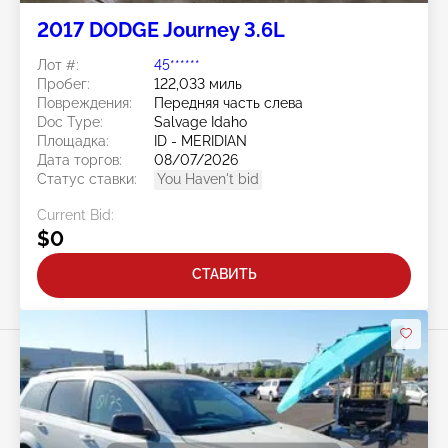
2017 DODGE Journey 3.6L
Лот #:
45******
Пробег:
122,033 миль
Повреждения:
Передняя часть слева
Doc Type:
Salvage Idaho
Площадка:
ID - MERIDIAN
Дата торгов:
08/07/2026
Статус ставки:
You Haven't bid
Current Bid:
$0
СТАВИТЬ