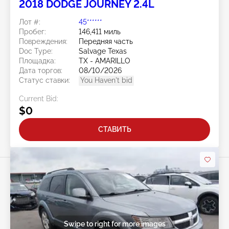
2018 DODGE JOURNEY 2.4L
Лот #:
45******
Пробег:
146,411 миль
Повреждения:
Передняя часть
Doc Type:
Salvage Texas
Площадка:
TX - AMARILLO
Дата торгов:
08/10/2026
Статус ставки:
You Haven't bid
Current Bid:
$0
СТАВИТЬ
Swipe to right for more images