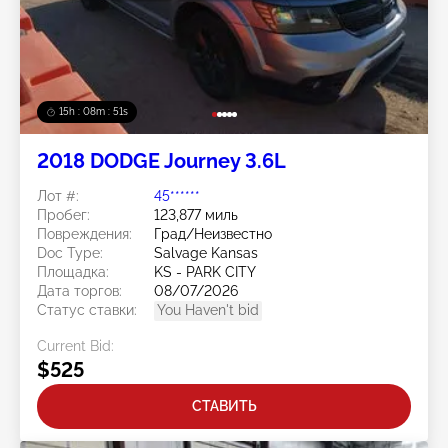
15h : 08m : 48s
2018 DODGE Journey 3.6L
Лот #:
45******
Пробег:
123,877 миль
Повреждения:
Град/Неизвестно
Doc Type:
Salvage Kansas
Площадка:
KS - PARK CITY
Дата торгов:
08/07/2026
Статус ставки:
You Haven't bid
Current Bid:
$525
СТАВИТЬ