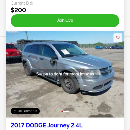
Current Bid:
$200
Join Live
Swipe to right for more images
14h : 08m : 48s
2017 DODGE Journey 2.4L