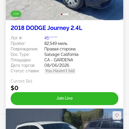
Live
2018 DODGE Journey 2.4L
Лот #:
45******
Пробег:
82,549 миль
Повреждения:
Правая сторона
Doc Type:
Salvage California
Площадка:
CA - GARDENA
Дата торгов:
08/06/2026
Статус ставки:
You Haven't bid
Current Bid:
$0
Join Live