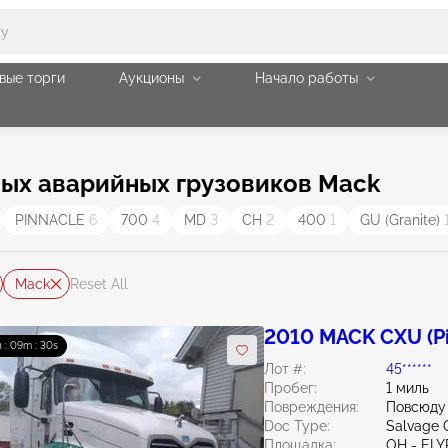
вые торги
Аукционы
Начало работы
ых аварийных грузовиков Mack
PINNACLE
6
700
4
MD
3
CH
2
400
1
GU (Granite)
Mack
Reset All
2010 MACK CXU (Pi
h : 09m : 28s
Лот #:
45******
Пробег:
1 миль
Повреждения:
Повсюду
Doc Type:
Salvage 
Площадка:
OH - ELY