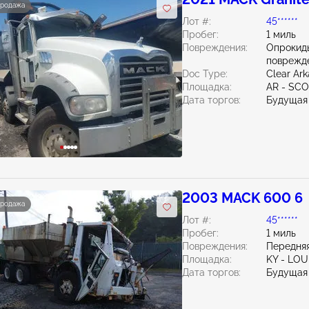
продажа
Лот #:
45******
Пробег:
1 миль
Повреждения:
Опрокид
поврежд
Doc Type:
Clear Ar
Площадка:
AR - SC
Дата торгов:
Будущая
2003 MACK 600 6
продажа
Лот #:
45******
Пробег:
1 миль
Повреждения:
Передняя
Площадка:
KY - LO
Дата торгов:
Будущая