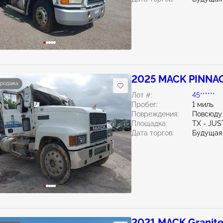
2025 MACK PINNAC
продажа
Лот #:
45******
Пробег:
1 миль
Повреждения:
Повсюду
Площадка:
TX - JUS
Дата торгов:
Будущая
2021 MACK Granite