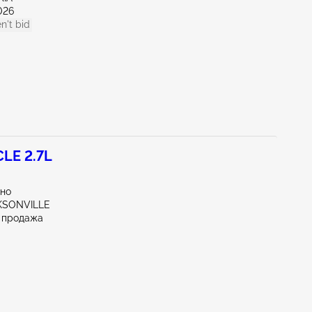
026
n't bid
LE 2.7L
тно
CKSONVILLE
 продажа