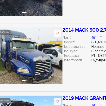
2014 MACK 600 2.
продажа
Лот #:
45******
Пробег:
826,126 
Повреждения:
Неизвес
Doc Type:
Clear Mi
Площадка:
MI - DET
Дата торгов:
Будущая
2019 MACK GRANIT
продажа
Лот #:
45******