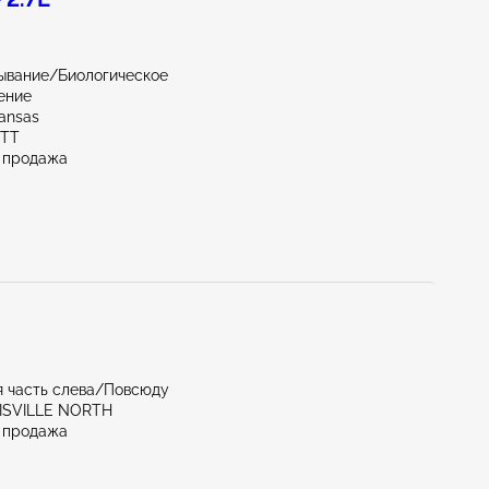
ывание/Биологическое
ение
kansas
OTT
 продажа
 часть слева/Повсюду
UISVILLE NORTH
 продажа