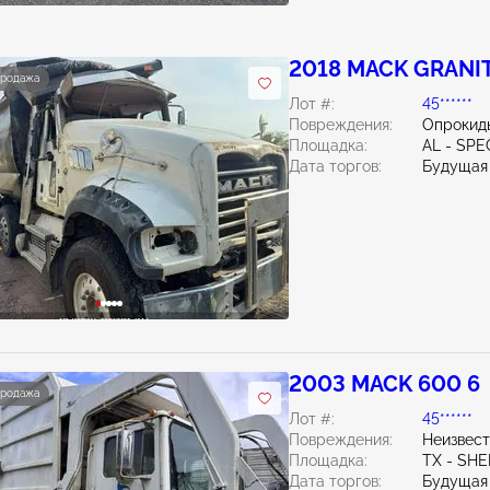
2018 MACK GRANIT
продажа
Лот #:
45******
Повреждения:
Опрокид
Площадка:
AL - SPE
Дата торгов:
Будущая
2003 MACK 600 6
продажа
Лот #:
45******
Повреждения:
Неизвес
Площадка:
TX - SH
Дата торгов:
Будущая