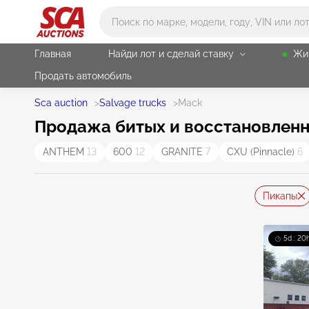
Main search
Главная
Найди лот и сделай ставку
Жи
Продать автомобиль
Sca auction
>
Salvage trucks
>
Mack
Продажа битых и восстановленн
ANTHEM
13
600
12
GRANITE
7
CXU (Pinnacle)
6
Пикапы
5d : 20