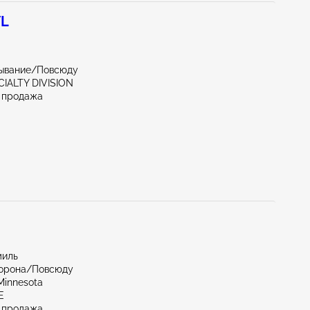
7L
ывание/Повсюду
CIALTY DIVISION
 продажа
миль
торона/Повсюду
Minnesota
E
 продажа