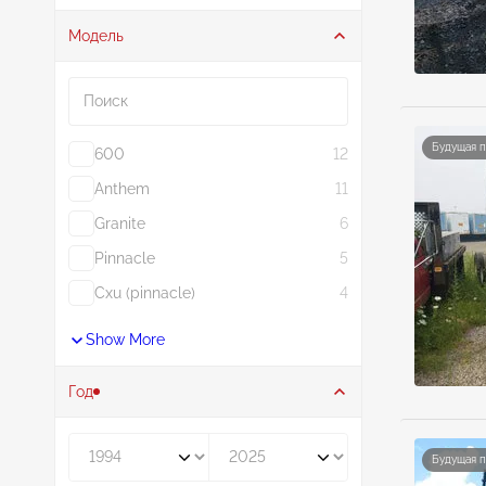
Модель
Поиск
Будущая 
600
12
Anthem
11
Granite
6
Pinnacle
5
Cxu (pinnacle)
4
Show More
Год
Год от
Год до
Будущая 