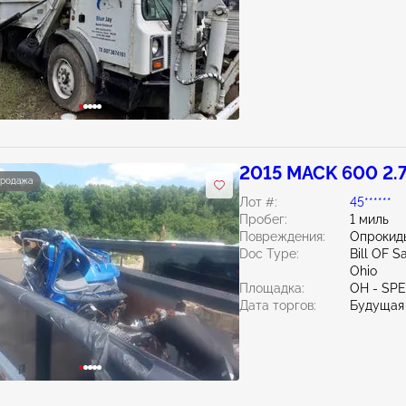
2015 MACK 600 2.
продажа
Лот #:
45******
Пробег:
1 миль
Повреждения:
Опрокид
Doc Type:
Bill OF S
Ohio
Площадка:
OH - SPE
Дата торгов:
Будущая