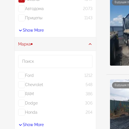
Будущая 
Автодома
2073
Прицепы
1143
Show More
Марка
Поиск
Ford
1212
Chevrolet
548
Будущая 
RAM
386
Dodge
306
Honda
264
Show More