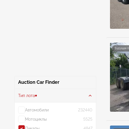
Будущая 
Auction Car Finder
Тип лота
Автомобили
232440
Мотоциклы
5525
Пикапы
4847