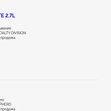
E 2.7L
ывание
CIALTY DIVISION
 продажа
тно
EPHERD
 продажа