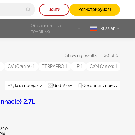
Войти
Регистрируйся!
Обратитесь за
Russian
selected
помощью
Showing results 1 - 30 of 51
1
CV (Granite)
1
TERRAPRO
1
LR
1
CXN (Vision)
1
Дата продажи
Grid View
Сохранить поиск
nnacle) 2.7L
Ohio
RIA