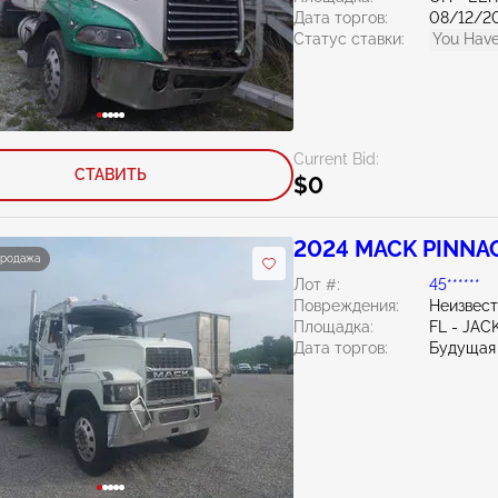
Дата торгов:
08/12/2
Статус ставки:
You Have
Current Bid:
СТАВИТЬ
$0
2024 MACK PINNAC
продажа
Лот #:
45******
Повреждения:
Неизвес
Площадка:
FL - JA
Дата торгов:
Будущая