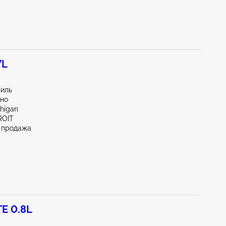
7L
миль
тно
chigan
ROIT
 продажа
E 0.8L