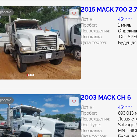
2015 MACK 700 2.
продажа
Лот #:
45******
Пробег:
1 миль
Повреждения:
Опрокид
Площадка:
TX - SPE
Дата торгов:
Будущая
2003 MACK CH 6
продажа
Лот #:
45******
Пробег:
893,013 
Повреждения:
Левая с
Doc Type:
Salvage 
Площадка:
MN - RIC
Дата торгов:
Будущая