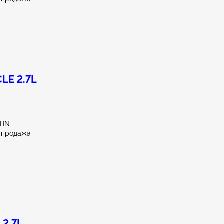
LE 2.7L
TIN
 продажа
 2.7L