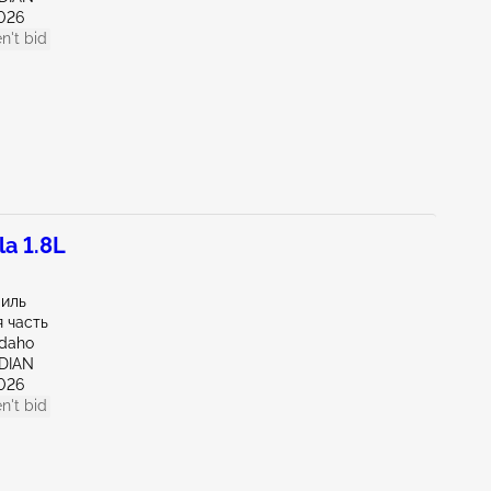
026
n't bid
a 1.8L
миль
 часть
Idaho
IDIAN
026
n't bid