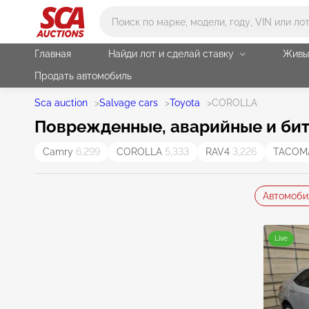
Main search
Главная
Найди лот и сделай ставку
Живы
Продать автомобиль
Sca auction
>
Salvage cars
>
Toyota
>
COROLLA
Поврежденные, аварийные и бит
Camry
6,299
COROLLA
5,333
RAV4
3,226
TACO
Автомоби
Live