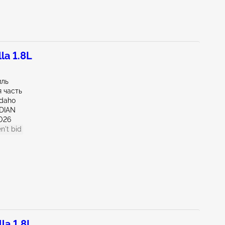
la 1.8L
иль
 часть
Idaho
IDIAN
026
n't bid
la 1.8L