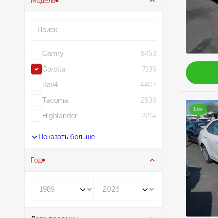
Модель
Поиск
Camry
8453
Corolla
7139
Rav4
4407
Tacoma
2539
Live
Highlander
2214
Показать больше
Год
Год от
Год до