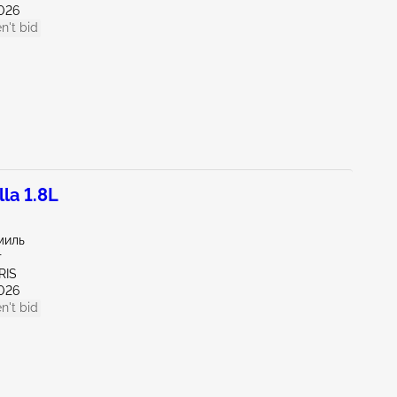
026
n't bid
la 1.8L
миль
т
RIS
026
n't bid