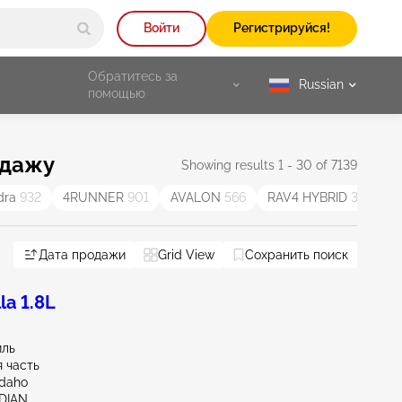
Войти
Регистрируйся!
Обратитесь за
Russian
selected
помощью
одажу
Showing results 1 - 30 of 7139
dra
932
4RUNNER
901
AVALON
566
RAV4 HYBRID
387
V
Дата продажи
Grid View
Сохранить поиск
la 1.8L
иль
 часть
Idaho
IDIAN