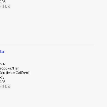
026
n't bid
la
иль
сторона/Нет
ertificate California
RIS
026
n't bid