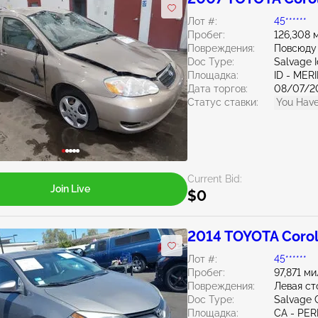
Лот #:
45******
Пробег:
126,308 
Повреждения:
Повсюду
Doc Type:
Salvage 
Площадка:
ID - MER
Дата торгов:
08/07/2
Статус ставки:
You Have
Current Bid:
Join Live
$0
2014 TOYOTA Corol
Лот #:
45******
Пробег:
97,871 ми
Повреждения:
Левая ст
Doc Type:
Salvage C
Площадка:
CA - PER