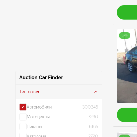
Live
Auction Car Finder
Тип лота
Автомобили
300345
Мотоциклы
7230
Пикапы
6165
Автодома
2720