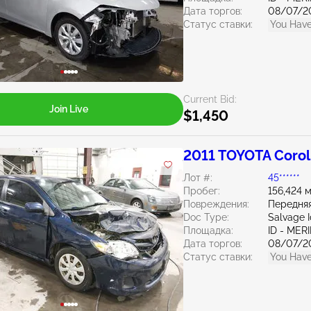
Дата торгов:
08/07/2
Статус ставки:
You Have
Current Bid:
Join Live
$1,450
2011 TOYOTA Coroll
Лот #:
45******
Пробег:
156,424 
Повреждения:
Передняя
Doc Type:
Salvage 
Площадка:
ID - MER
Дата торгов:
08/07/2
Статус ставки:
You Have