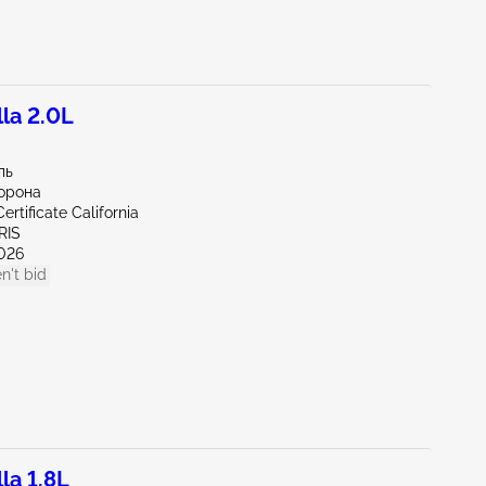
la 2.0L
ль
орона
ertificate California
RIS
026
n't bid
la 1.8L