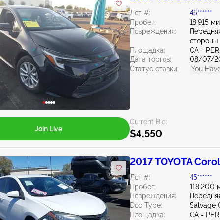
Лот #:
45******
Пробег:
18,915 м
Повреждения:
Передняя
стороны
Площадка:
CA - PER
Дата торгов:
08/07/2
Статус ставки:
You Have
Current Bid:
Join Live
$4,550
2017 TOYOTA Corol
Лот #:
45******
Пробег:
118,200 
Повреждения:
Передняя
Doc Type:
Salvage C
Площадка:
CA - PER