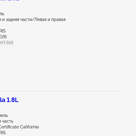
иль
 и задняя части/Левая и правая
RIS
026
n't bid
la 1.8L
миль
 часть
ertificate California
RIS