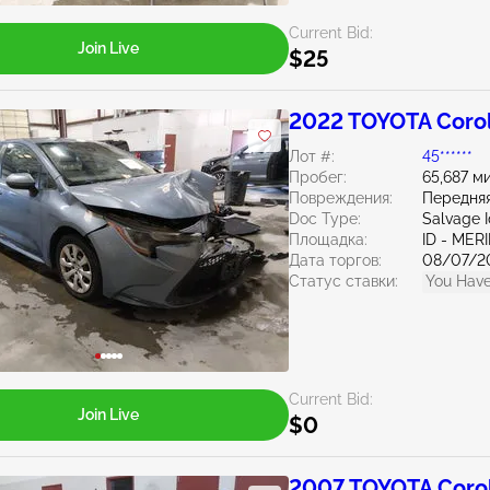
Current Bid:
Join Live
$25
2022 TOYOTA Corol
Лот #:
45******
Пробег:
65,687 м
Повреждения:
Передняя
Doc Type:
Salvage 
Площадка:
ID - MER
Дата торгов:
08/07/2
Статус ставки:
You Have
Current Bid:
Join Live
$0
2007 TOYOTA Corol