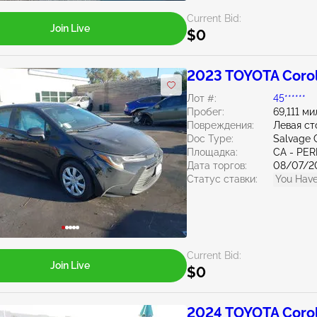
Current Bid:
Join Live
$0
2023 TOYOTA Corol
Лот #:
45******
Пробег:
69,111 ми
Повреждения:
Левая ст
Doc Type:
Salvage C
Площадка:
CA - PER
Дата торгов:
08/07/2
Статус ставки:
You Have
Current Bid:
Join Live
$0
2024 TOYOTA Corol