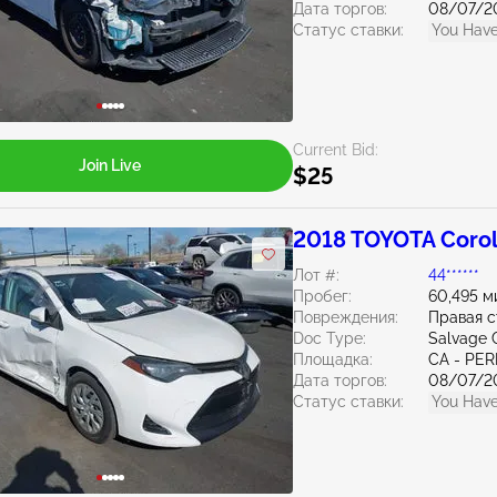
Дата торгов:
08/07/2
Статус ставки:
You Have
Current Bid:
Join Live
$25
2018 TOYOTA Corol
Лот #:
44******
Пробег:
60,495 м
Повреждения:
Правая 
Doc Type:
Salvage C
Площадка:
CA - PER
Дата торгов:
08/07/2
Статус ставки:
You Have