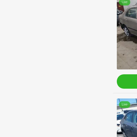
Live
Live