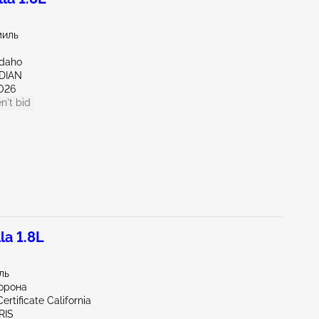
миль
Idaho
IDIAN
026
n't bid
la 1.8L
ль
орона
ertificate California
RIS