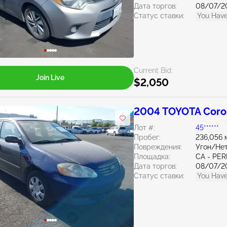
Дата торгов:
08/07/2
Статус ставки:
You Have
Current Bid:
Join Live
$2,050
2004 TOYOTA Corol
Лот #:
45******
Пробег:
236,056 
Повреждения:
Угон/Не
Площадка:
CA - PER
Дата торгов:
08/07/2
Статус ставки:
You Have