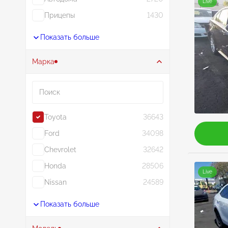
Live
Прицепы
1430
Показать больше
Марка
Поиск
Toyota
36643
Ford
34098
Chevrolet
32642
Honda
28506
Live
Nissan
24589
Показать больше