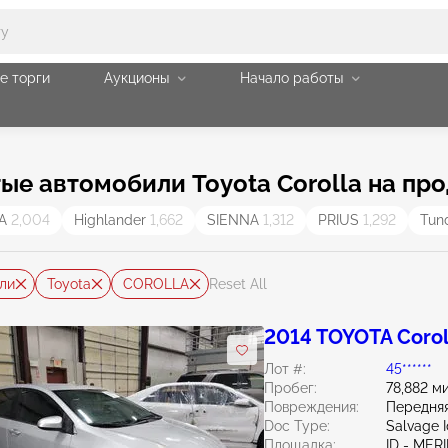
е торги
Аукционы
Начало работы
ые автомобили Toyota Corolla на пр
MA
2,004
Highlander
1,662
SIENNA
1,312
PRIUS
1,292
Tun
ли
Toyota
COROLLA
Reset All
2014 TOYOTA Corol
Лот #:
45******
Пробег:
78,882 м
Повреждения:
Передняя
Doc Type:
Salvage 
Площадка:
ID - MER