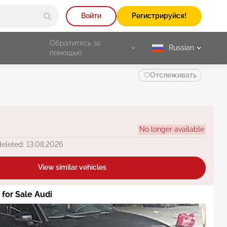
Войти
Регистрируйся!
Обратитесь за
Russian
selected
помощью
Отслеживать
No longer available
deleted: 13.08.2026
View similar vehicles
 for Sale Audi