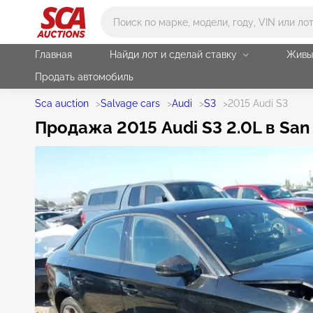
Main search
Главная
Найди лот и сделай ставку
Живы
Продать автомобиль
Sca auction
>
Salvage cars
>
Audi
>
S3
>
2015 Audi S3
Продажа 2015 Audi S3 2.0L в San