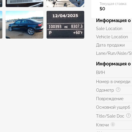
Текущая ставка:
$0
Информация о 
Sale Location
Vehicle Location
Дата продажи
Lane/Run/Aisle/St
Информация о
ВИН
Номер в очереди
Одометр
Повреждение
Основной ущерб
Title/Sale Doc
Ключи