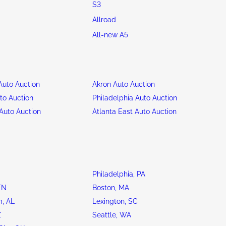
S3
Allroad
All-new A5
uto Auction
Akron Auto Auction
to Auction
Philadelphia Auto Auction
Auto Auction
Atlanta East Auto Auction
Philadelphia, PA
TN
Boston, MA
, AL
Lexington, SC
Z
Seattle, WA