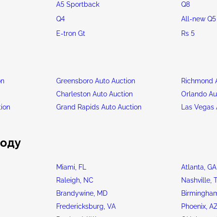
A5 Sportback
Q8
Q4
All-new Q5
E-tron Gt
Rs 5
on
Greensboro Auto Auction
Richmond A
n
Charleston Auto Auction
Orlando Au
tion
Grand Rapids Auto Auction
Las Vegas 
роду
Miami, FL
Atlanta, GA
Raleigh, NC
Nashville, 
Brandywine, MD
Birmingham
Fredericksburg, VA
Phoenix, A