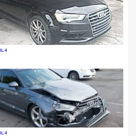
0L 4
0L 4