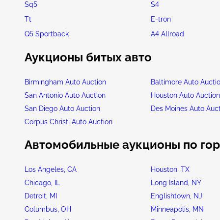
Sq5
S4
Tt
E-tron
Q5 Sportback
A4 Allroad
Аукционы битых авто
Birmingham Auto Auction
Baltimore Auto Aucti
San Antonio Auto Auction
Houston Auto Auctio
San Diego Auto Auction
Des Moines Auto Auc
Corpus Christi Auto Auction
Автомобильные аукционы по го
Los Angeles, CA
Houston, TX
Chicago, IL
Long Island, NY
Detroit, MI
Englishtown, NJ
Columbus, OH
Minneapolis, MN