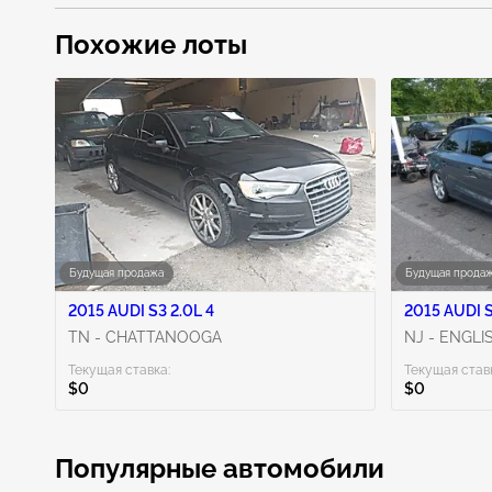
Похожие лоты
Будущая продажа
Будущая прода
2015 AUDI S3 2.0L 4
2015 AUDI S
TN - CHATTANOOGA
NJ - ENGL
Текущая ставка:
Текущая став
$0
$0
Популярные автомобили