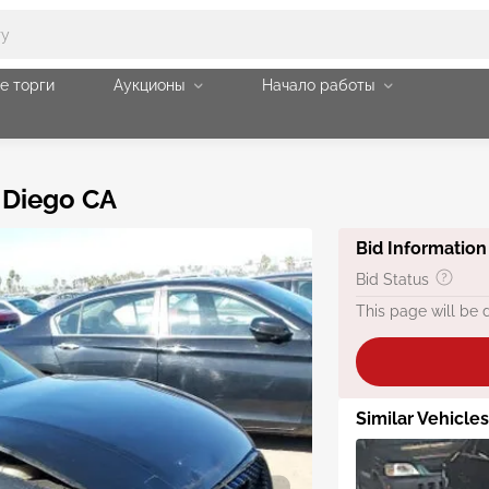
е торги
Аукционы
Начало работы
 Diego CA
Bid Information
Bid Status
This page will be 
Similar Vehicles