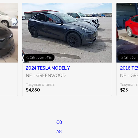
12h : 55m : 48s
12h : 55m
2024 TESLA MODEL Y
NE - GREENWOOD
NE - G
Текущая ставка:
Текущая с
$4,850
$25
Q3
A8