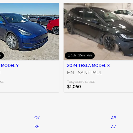
s
15h : 25m : 48s
 MODEL Y
2024 TESLA MODEL X
N
MN - SAINT PAUL
ка:
Текущая ставка:
$1,050
Q7
A6
S5
A7