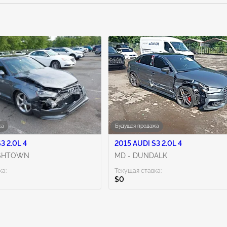
harm. To minimiz
except as necess
wear gloves or 
more informatio
жа
Будущая продажа
3 2.0L 4
2015 AUDI S3 2.0L 4
ISHTOWN
MD - DUNDALK
ка:
Текущая ставка:
$0