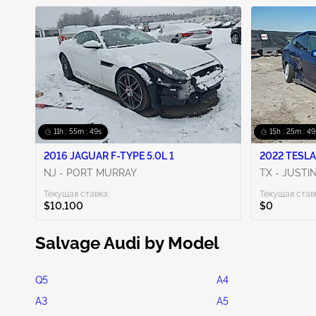
11h : 55m : 48s
15h : 25m : 48
2016 JAGUAR F-TYPE 5.0L 1
2022 TESLA
NJ - PORT MURRAY
TX - JUSTI
Текущая ставка:
Текущая став
$10,100
$0
Salvage Audi by Model
Q5
A4
A3
A5