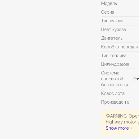
Модель
Серия
Тип кузова
Цвет кузова
Двигатель
Коробка передач
Тип топлива
Цилиндра(ов)
Система
пассивной
Dri
безопсности
Класс лота
Произведен в
WARNING: Operat
highway motor v
exhaust, carbon
Show more
State of Califor