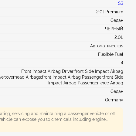
S3
2.0t Premium
Седан
ЧЕРНЫЙ
2.0L
Автоматическая
Flexible Fuel
4
Front Impact Airbag Driver;front Side Impact Airbag
ver;overhead Airbags;front Impact Airbag Passenger;front Side
Impact Airbag Passenger;knee Airbag
Седан
Germany
ing, servicing and maintaining a passenger vehicle or off-
ehicle can expose you to chemicals including engine
 monoxide, phthalates, and lead, which are known to the
nia to cause cancer and birth defects or other reproductive