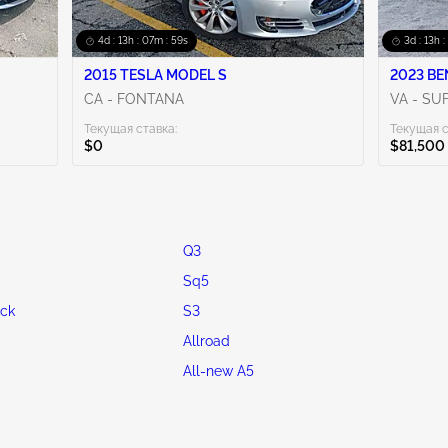
4d : 13h : 07m : 58s
3d : 13h 
2015 TESLA MODEL S
2023 BE
CA - FONTANA
VA - SU
Текущая ставка:
Текущая с
$0
$81,500
Q3
Sq5
ck
S3
Allroad
All-new A5