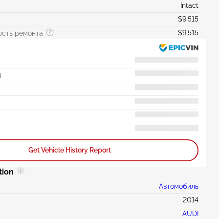
Intact
$9,515
$9,515
ость ремонта
g
Get Vehicle History Report
tion
Автомобиль
2014
AUDI