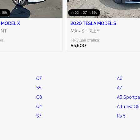
 : 58s
10h : 07m : 58s
 MODEL X
2020 TESLA MODEL S
ONT
MA - SHIRLEY
ка:
Текущая ставка:
$5,600
Q7
A6
S5
A7
Q8
A5 Sportba
Q4
All-new Q5
S7
Rs 5