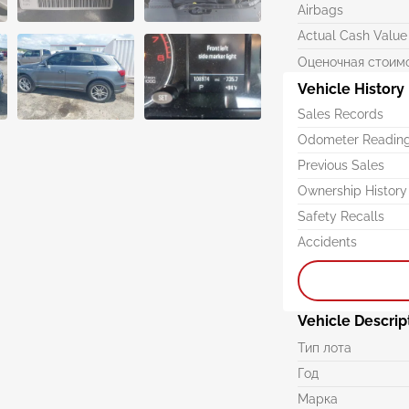
Airbags
Actual Cash Value
Оценочная стоим
Vehicle History
Sales Records
Odometer Readin
Previous Sales
Ownership History
Safety Recalls
Accidents
Vehicle Descrip
Тип лота
Год
Марка