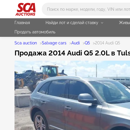
Main search
Главная
Найди лот и сделай ставку
Живы
Продать автомобиль
Sca auction
>
Salvage cars
>
Audi
>
Q5
>
2014 Audi Q5
Продажа 2014 Audi Q5 2.0L в Tul