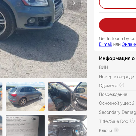
Get In touch by co
E-mail
или
Онлай
Информация о
ВИН
Номер в очереди
Одометр
Повреждение
Основной ущерб
Secondary Dama
Title/Sale Doc
Ключи