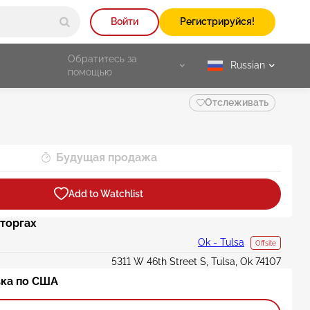
Войти
Регистрируйся!
Обратитесь за
Russian
selected
помощью
Отслеживать
Будущая продажа
Add to Watchlist
торгах
Ok - Tulsa
Offsite
5311 W 46th Street S, Tulsa, Ok 74107
ка по США