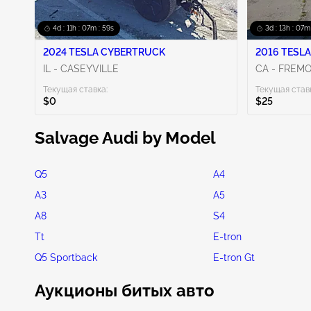
4d : 11h : 07m : 58s
3d : 13h : 07m
2024 TESLA CYBERTRUCK
2016 TESLA
IL - CASEYVILLE
CA - FREM
Текущая ставка:
Текущая став
$0
$25
Salvage Audi by Model
Q5
A4
A3
A5
A8
S4
Tt
E-tron
Q5 Sportback
E-tron Gt
Аукционы битых авто