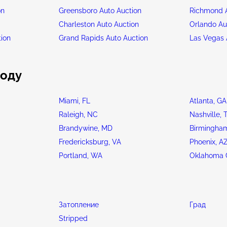
on
Greensboro Auto Auction
Richmond A
n
Charleston Auto Auction
Orlando Au
tion
Grand Rapids Auto Auction
Las Vegas 
роду
Miami, FL
Atlanta, GA
Raleigh, NC
Nashville, 
Brandywine, MD
Birmingham
Fredericksburg, VA
Phoenix, A
Portland, WA
Oklahoma C
Затопление
Град
Stripped