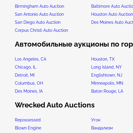
Birmingham Auto Auction
Baltimore Auto Aucti
San Antonio Auto Auction
Houston Auto Auctio
San Diego Auto Auction
Des Moines Auto Auc
Corpus Christi Auto Auction
Автомобильные аукционы по го
Los Angeles, CA
Houston, TX
Chicago, IL
Long Island, NY
Detroit, MI
Englishtown, NJ
Columbus, OH
Minneapolis, MN
Des Moines, IA
Baton Rouge, LA
Wrecked Auto Auctions
Repossessed
Угон
Blown Engine
Вандализм