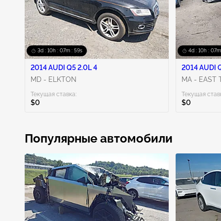
3d : 10h : 07m : 58s
4d : 10h : 07m
2014 AUDI Q5 2.0L 4
2014 AUDI Q
MD - ELKTON
MA - EAST
Текущая ставка:
Текущая став
$0
$0
Популярные автомобили