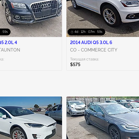
 : 58s
4d : 12h : 07m : 58s
5 2.0L 4
2014 AUDI Q5 3.0L 6
 TAUNTON
CO - COMMERCE CITY
ка:
Текущая ставка:
$575