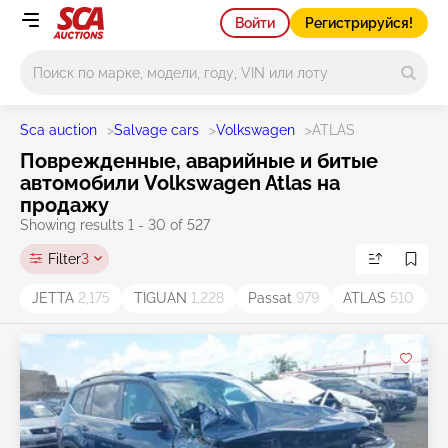
Войти
Регистрируйся!
Main search
Sca auction
>
Salvage cars
>
Volkswagen
>
ATLAS
Поврежденные, аварийные и битые
автомобили Volkswagen Atlas на
продажу
Showing results 1 - 30 of 527
Filter
3
JETTA
2,175
TIGUAN
1,228
Passat
979
ATLAS
510
T