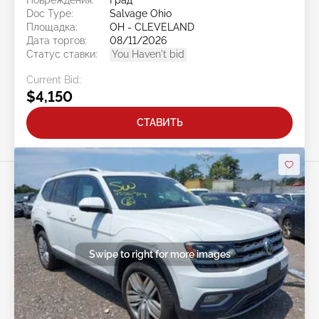
Повреждения:
Град
Doc Type:
Salvage Ohio
Площадка:
OH - CLEVELAND
Дата торгов:
08/11/2026
Статус ставки:
You Haven't bid
Current Bid:
$4,150
СТАВИТЬ
Swipe to right for more images