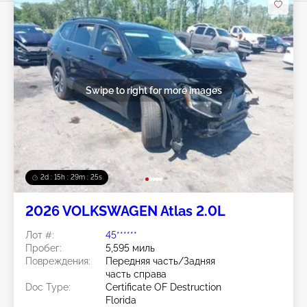
Swipe to right for more images
2d : 15h : 29m : 22s
2026 VOLKSWAGEN Atlas 2.0L
Лот #:
45******
Пробег:
5,595 миль
Повреждения:
Передняя часть/Задняя
часть справа
Doc Type:
Certificate OF Destruction
Florida