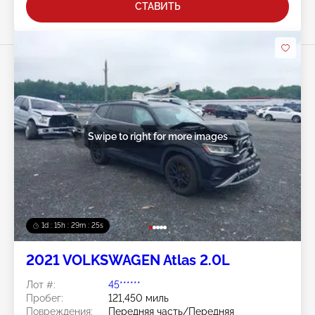
СТАВИТЬ
Swipe to right for more images
1d : 15h : 29m : 22s
2021 VOLKSWAGEN Atlas 2.0L
Лот #:
45******
Пробег:
121,450 миль
Повреждения:
Передняя часть/Передняя