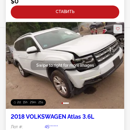
$0
СТАВИТЬ
Swipe to right for more images
2d : 15h : 29m : 22s
2018 VOLKSWAGEN Atlas 3.6L
Лот #:
45******