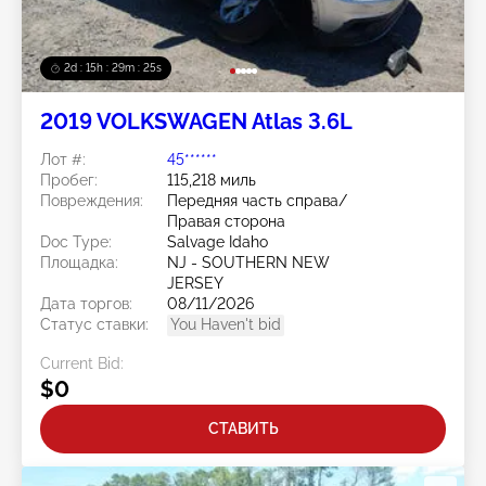
2d : 15h : 29m : 22s
2019 VOLKSWAGEN Atlas 3.6L
Лот #:
45******
Пробег:
115,218 миль
Повреждения:
Передняя часть справа/
Правая сторона
Doc Type:
Salvage Idaho
Площадка:
NJ - SOUTHERN NEW
JERSEY
Дата торгов:
08/11/2026
Статус ставки:
You Haven't bid
Current Bid:
$0
СТАВИТЬ