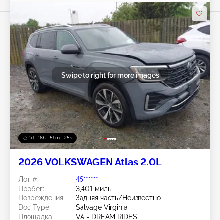
Swipe to right for more images
1d : 18h : 59m : 22s
2026 VOLKSWAGEN Atlas 2.0L
Лот #:
45******
Пробег:
3,401 миль
Повреждения:
Задняя часть/Неизвестно
Doc Type:
Salvage Virginia
Площадка:
VA - DREAM RIDES