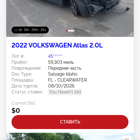
1d : 15h : 29m : 22s
2022 VOLKSWAGEN Atlas 2.0L
Лот #:
45******
Пробег:
59,303 миль
Повреждения:
Передняя часть
Doc Type:
Salvage Idaho
Площадка:
FL - CLEARWATER
Дата торгов:
08/10/2026
Статус ставки:
You Haven't bid
Current Bid:
$0
СТАВИТЬ