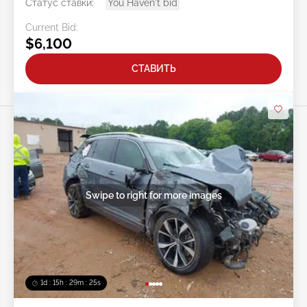
Статус ставки:
You Haven't bid
Current Bid:
$6,100
СТАВИТЬ
Swipe to right for more images
1d : 15h : 29m : 22s