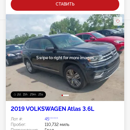
СТАВИТЬ
Swipe to right for more images
2d : 15h : 29m : 22s
2019 VOLKSWAGEN Atlas 3.6L
Лот #:
45******
Пробег:
110,732 миль