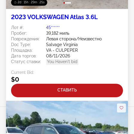
2d : 15h : 29m : 22s
2023 VOLKSWAGEN Atlas 3.6L
Лот #:
45******
Пробег:
39,182 миль
Повреждения:
Левая сторона/Неизвестно
Doc Type:
Salvage Virginia
Площадка:
VA - CULPEPER
Дата торгов:
08/11/2026
Статус ставки:
You Haven't bid
Current Bid:
$0
СТАВИТЬ