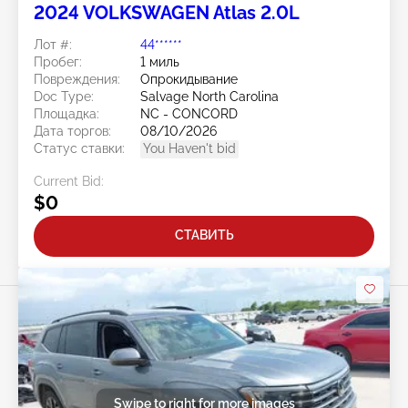
2024 VOLKSWAGEN Atlas 2.0L
Лот #:
44******
Пробег:
1 миль
Повреждения:
Опрокидывание
Doc Type:
Salvage North Carolina
Площадка:
NC - CONCORD
Дата торгов:
08/10/2026
Статус ставки:
You Haven't bid
Current Bid:
$0
СТАВИТЬ
Swipe to right for more images