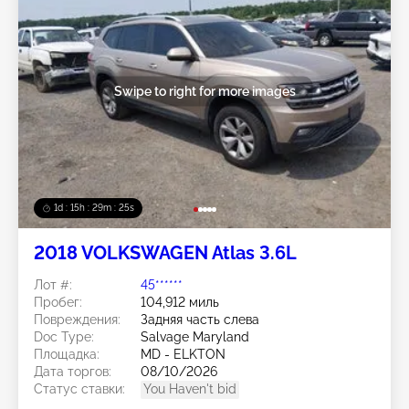
Swipe to right for more images
1d : 15h : 29m : 22s
2018 VOLKSWAGEN Atlas 3.6L
Лот #:
45******
Пробег:
104,912 миль
Повреждения:
Задняя часть слева
Doc Type:
Salvage Maryland
Площадка:
MD - ELKTON
Дата торгов:
08/10/2026
Статус ставки:
You Haven't bid