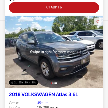
СТАВИТЬ
Swipe to right for more images
2d : 15h : 29m : 22s
2018 VOLKSWAGEN Atlas 3.6L
Лот #:
45******
Пробег:
115,096 миль