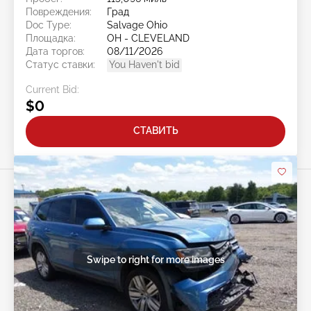
Повреждения:
Град
Doc Type:
Salvage Ohio
Площадка:
OH - CLEVELAND
Дата торгов:
08/11/2026
Статус ставки:
You Haven't bid
Current Bid:
$0
СТАВИТЬ
Swipe to right for more images