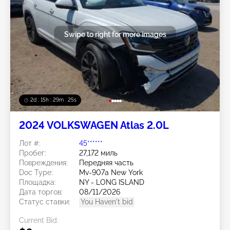
Swipe to right for more images
2d : 15h : 29m : 22s
2024 VOLKSWAGEN Atlas 2.0L
Лот #:
45******
Пробег:
27,172 миль
Повреждения:
Передняя часть
Doc Type:
Mv-907a New York
Площадка:
NY - LONG ISLAND
Дата торгов:
08/11/2026
Статус ставки:
You Haven't bid
Current Bid: