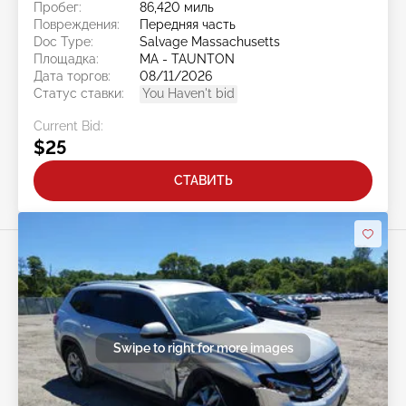
Пробег:
86,420 миль
Повреждения:
Передняя часть
Doc Type:
Salvage Massachusetts
Площадка:
MA - TAUNTON
Дата торгов:
08/11/2026
Статус ставки:
You Haven't bid
Current Bid:
$25
СТАВИТЬ
Swipe to right for more images