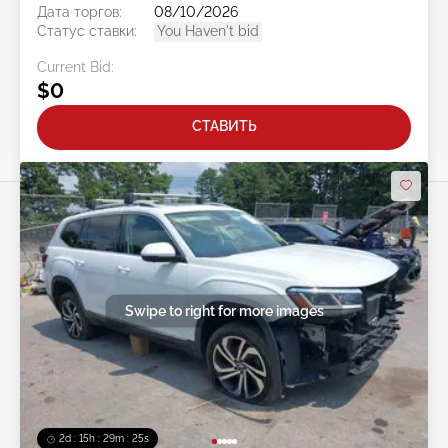
Дата торгов:
08/10/2026
Статус ставки:
You Haven't bid
Current Bid:
$0
СТАВИТЬ
Swipe to right for more images
2d : 15h : 29m : 22s