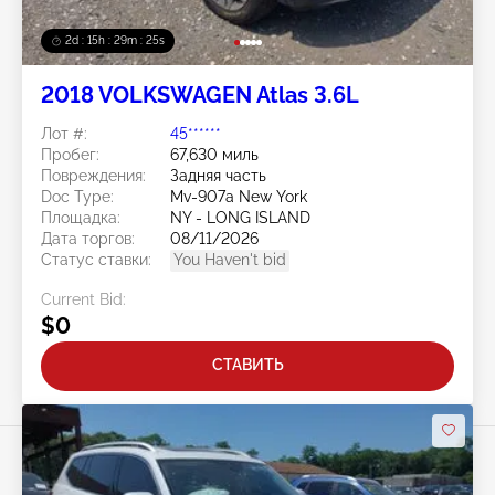
2d : 15h : 29m : 22s
2018 VOLKSWAGEN Atlas 3.6L
Лот #:
45******
Пробег:
67,630 миль
Повреждения:
Задняя часть
Doc Type:
Mv-907a New York
Площадка:
NY - LONG ISLAND
Дата торгов:
08/11/2026
Статус ставки:
You Haven't bid
Current Bid:
$0
СТАВИТЬ