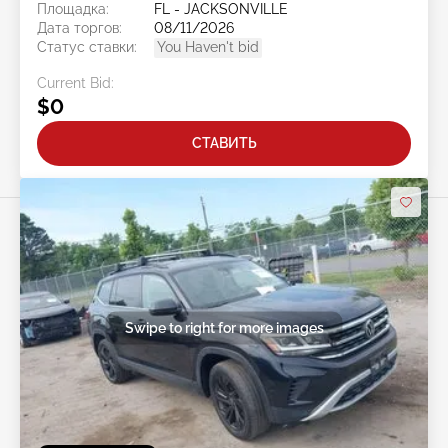
Площадка:
FL - JACKSONVILLE
Дата торгов:
08/11/2026
Статус ставки:
You Haven't bid
Current Bid:
$0
СТАВИТЬ
Swipe to right for more images