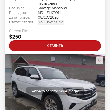
часть слева
Doc Type:
Salvage Maryland
Площадка:
MD - ELKTON
Дата торгов:
08/10/2026
Статус ставки:
You Haven't bid
Current Bid:
$250
СТАВИТЬ
Swipe to right for more images