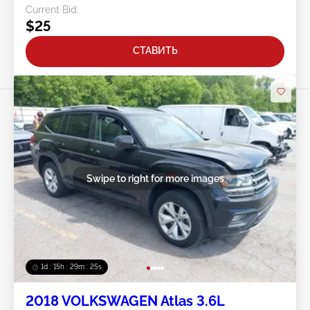
Current Bid:
$25
СТАВИТЬ
Swipe to right for more images
1d : 15h : 29m : 22s
2018 VOLKSWAGEN Atlas 3.6L