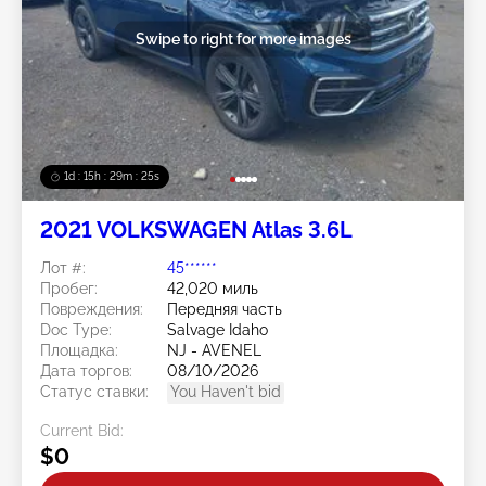
Swipe to right for more images
1d : 15h : 29m : 22s
2021 VOLKSWAGEN Atlas 3.6L
Лот #:
45******
Пробег:
42,020 миль
Повреждения:
Передняя часть
Doc Type:
Salvage Idaho
Площадка:
NJ - AVENEL
Дата торгов:
08/10/2026
Статус ставки:
You Haven't bid
Current Bid:
$0