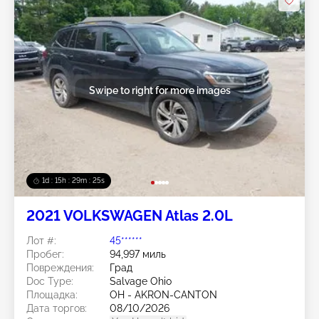
Swipe to right for more images
1d : 15h : 29m : 22s
2021 VOLKSWAGEN Atlas 2.0L
Лот #:
45******
Пробег:
94,997 миль
Повреждения:
Град
Doc Type:
Salvage Ohio
Площадка:
OH - AKRON-CANTON
Дата торгов:
08/10/2026