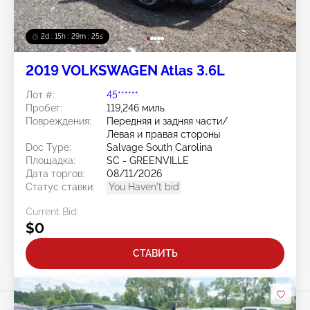
2d : 15h : 29m : 22s
2019 VOLKSWAGEN Atlas 3.6L
Лот #:
45******
Пробег:
119,246 миль
Повреждения:
Передняя и задняя части/
Левая и правая стороны
Doc Type:
Salvage South Carolina
Площадка:
SC - GREENVILLE
Дата торгов:
08/11/2026
Статус ставки:
You Haven't bid
Current Bid:
$0
СТАВИТЬ