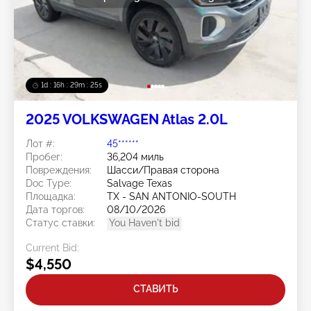
1d : 16h : 29m : 22s
2025 VOLKSWAGEN Atlas 2.0L
Лот #:
45******
Пробег:
36,204 миль
Повреждения:
Шасси/Правая сторона
Doc Type:
Salvage Texas
Площадка:
TX - SAN ANTONIO-SOUTH
Дата торгов:
08/10/2026
Статус ставки:
You Haven't bid
Current Bid:
$4,550
СТАВИТЬ