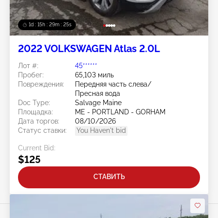
1d : 15h : 29m : 22s
2022 VOLKSWAGEN Atlas 2.0L
Лот #:
45******
Пробег:
65,103 миль
Повреждения:
Передняя часть слева/
Пресная вода
Doc Type:
Salvage Maine
Площадка:
ME - PORTLAND - GORHAM
Дата торгов:
08/10/2026
Статус ставки:
You Haven't bid
Current Bid:
$125
СТАВИТЬ