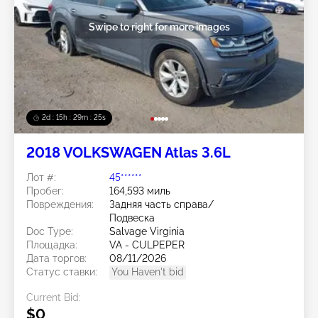
Swipe to right for more images
2d : 15h : 29m : 22s
2018 VOLKSWAGEN Atlas 3.6L
Лот #:
45******
Пробег:
164,593 миль
Повреждения:
Задняя часть справа/
Подвеска
Doc Type:
Salvage Virginia
Площадка:
VA - CULPEPER
Дата торгов:
08/11/2026
Статус ставки:
You Haven't bid
Current Bid:
$0