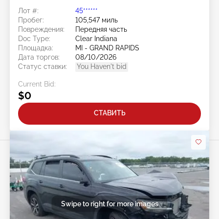
Лот #:
45******
Пробег:
105,547 миль
Повреждения:
Передняя часть
Doc Type:
Clear Indiana
Площадка:
MI - GRAND RAPIDS
Дата торгов:
08/10/2026
Статус ставки:
You Haven't bid
Current Bid:
$0
СТАВИТЬ
Swipe to right for more images