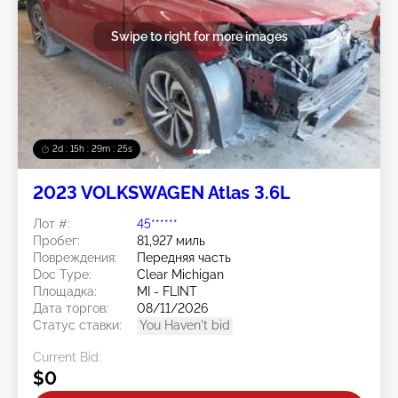
Swipe to right for more images
2d : 15h : 29m : 22s
2023 VOLKSWAGEN Atlas 3.6L
Лот #:
45******
Пробег:
81,927 миль
Повреждения:
Передняя часть
Doc Type:
Clear Michigan
Площадка:
MI - FLINT
Дата торгов:
08/11/2026
Статус ставки:
You Haven't bid
Current Bid:
$0