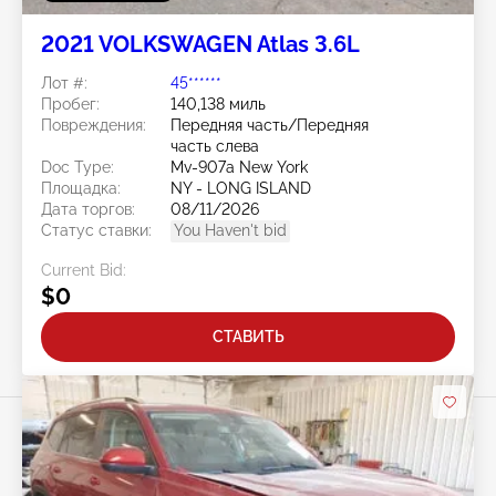
2021 VOLKSWAGEN Atlas 3.6L
Лот #:
45******
Пробег:
140,138 миль
Повреждения:
Передняя часть/Передняя
часть слева
Doc Type:
Mv-907a New York
Площадка:
NY - LONG ISLAND
Дата торгов:
08/11/2026
Статус ставки:
You Haven't bid
Current Bid:
$0
СТАВИТЬ