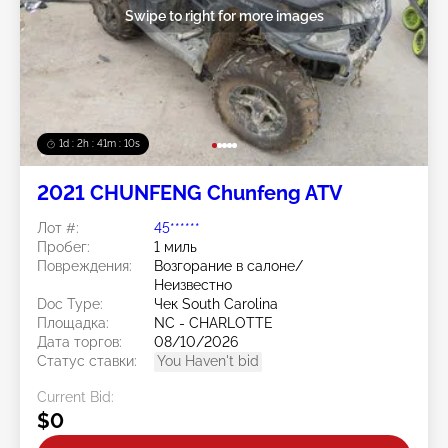
Swipe to right for more images
1d : 2h : 41m : 08s
2021 CHUNFENG Chunfeng ATV
Лот #:
45******
Пробег:
1 миль
Повреждения:
Возгорание в салоне/
Неизвестно
Doc Type:
Чек South Carolina
Площадка:
NC - CHARLOTTE
Дата торгов:
08/10/2026
Статус ставки:
You Haven't bid
Current Bid:
$0