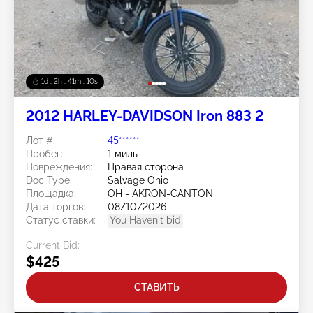
1d : 2h : 41m : 08s
2012 HARLEY-DAVIDSON Iron 883 2
Лот #:
45******
Пробег:
1 миль
Повреждения:
Правая сторона
Doc Type:
Salvage Ohio
Площадка:
OH - AKRON-CANTON
Дата торгов:
08/10/2026
Статус ставки:
You Haven't bid
Current Bid:
$425
СТАВИТЬ