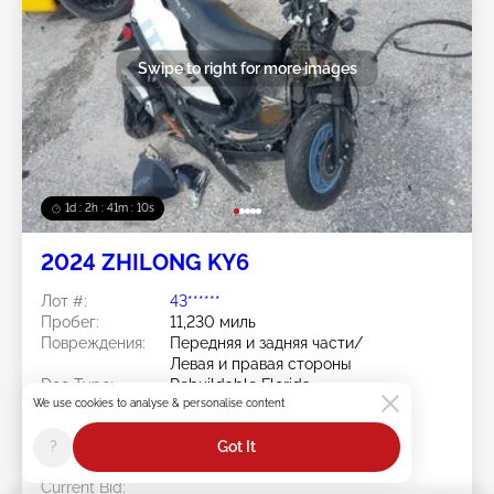
Swipe to right for more images
1d : 2h : 41m : 08s
2024 ZHILONG KY6
Лот #:
43******
Пробег:
11,230 миль
Повреждения:
Передняя и задняя части/
Левая и правая стороны
Doc Type:
Rebuildable Florida
We use cookies to analyse & personalise content
Площадка:
FL - WEST PALM BEACH
Дата торгов:
08/10/2026
?
Got It
Статус ставки:
You Haven't bid
Current Bid: