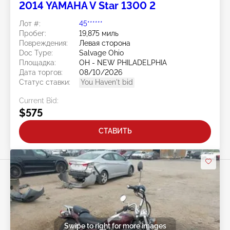
2014 YAMAHA V Star 1300 2
Лот #:
45******
Пробег:
19,875 миль
Повреждения:
Левая сторона
Doc Type:
Salvage Ohio
Площадка:
OH - NEW PHILADELPHIA
Дата торгов:
08/10/2026
Статус ставки:
You Haven't bid
Current Bid:
$575
СТАВИТЬ
Swipe to right for more images