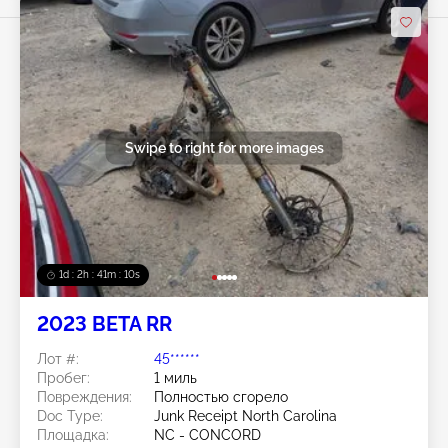
Swipe to right for more images
1d : 2h : 41m : 08s
2023 BETA RR
Лот #:
45******
Пробег:
1 миль
Повреждения:
Полностью сгорело
Doc Type:
Junk Receipt North Carolina
Площадка:
NC - CONCORD