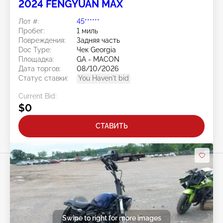
2024 FENGYUAN MAX
Лот #:
45******
Пробег:
1 миль
Повреждения:
Задняя часть
Doc Type:
Чек Georgia
Площадка:
GA - MACON
Дата торгов:
08/10/2026
Статус ставки:
You Haven't bid
Current Bid:
$0
СТАВИТЬ
Swipe to right for more images