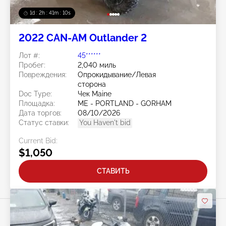
1d : 2h : 41m : 08s
2022 CAN-AM Outlander 2
Лот #:
45******
Пробег:
2,040 миль
Повреждения:
Опрокидывание/Левая
сторона
Doc Type:
Чек Maine
Площадка:
ME - PORTLAND - GORHAM
Дата торгов:
08/10/2026
Статус ставки:
You Haven't bid
Current Bid:
$1,050
СТАВИТЬ