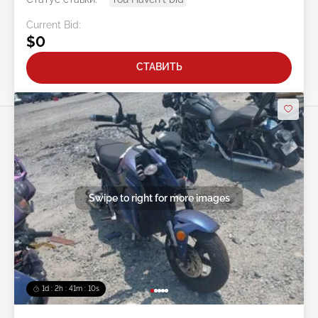
Current Bid:
$0
СТАВИТЬ
Swipe to right for more images
1d : 2h : 41m : 08s