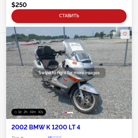
$250
СТАВИТЬ
Swipe to right for more images
1d : 2h : 41m : 08s
2002 BMW K 1200 LT 4
Лот #:
45******