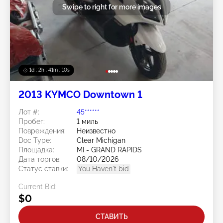
Swipe to right for more images
1d : 2h : 41m : 08s
2013 KYMCO Downtown 1
Лот #:
45******
Пробег:
1 миль
Повреждения:
Неизвестно
Doc Type:
Clear Michigan
Площадка:
MI - GRAND RAPIDS
Дата торгов:
08/10/2026
Статус ставки:
You Haven't bid
Current Bid:
$0
СТАВИТЬ