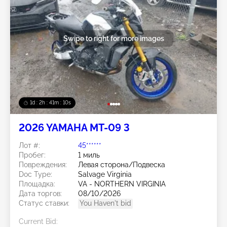
Swipe to right for more images
1d : 2h : 41m : 08s
2026 YAMAHA MT-09 3
Лот #:
45******
Пробег:
1 миль
Повреждения:
Левая сторона/Подвеска
Doc Type:
Salvage Virginia
Площадка:
VA - NORTHERN VIRGINIA
Дата торгов:
08/10/2026
Статус ставки:
You Haven't bid
Current Bid: