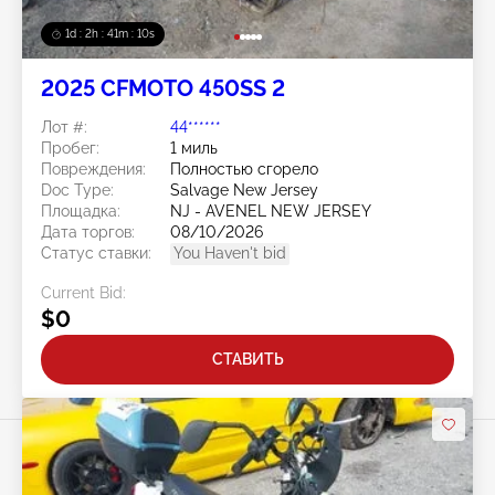
1d : 2h : 41m : 08s
2025 CFMOTO 450SS 2
Лот #:
44******
Пробег:
1 миль
Повреждения:
Полностью сгорело
Doc Type:
Salvage New Jersey
Площадка:
NJ - AVENEL NEW JERSEY
Дата торгов:
08/10/2026
Статус ставки:
You Haven't bid
Current Bid:
$0
СТАВИТЬ