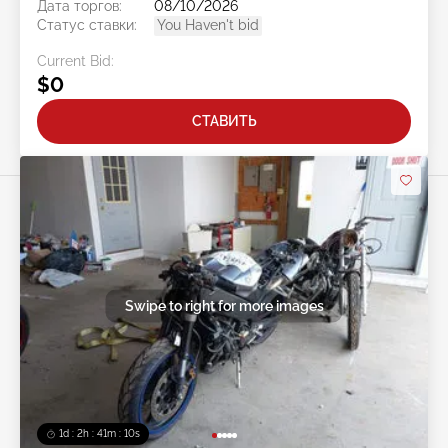
Дата торгов:
08/10/2026
Статус ставки:
You Haven't bid
Current Bid:
$0
СТАВИТЬ
Swipe to right for more images
1d : 2h : 41m : 08s