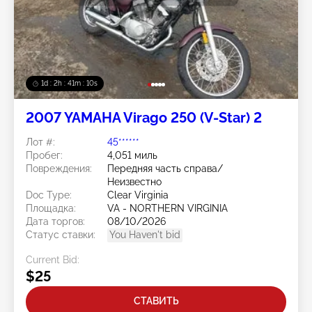
1d : 2h : 41m : 08s
2007 YAMAHA Virago 250 (V-Star) 2
Лот #:
45******
Пробег:
4,051 миль
Повреждения:
Передняя часть справа/
Неизвестно
Doc Type:
Clear Virginia
Площадка:
VA - NORTHERN VIRGINIA
Дата торгов:
08/10/2026
Статус ставки:
You Haven't bid
Current Bid:
$25
СТАВИТЬ