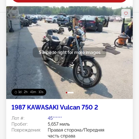
Swipe to right for more images
1d : 2h : 41m : 08s
1987 KAWASAKI Vulcan 750 2
Лот #:
45******
Пробег:
5,657 миль
Повреждения:
Правая сторона/Передняя
часть справа