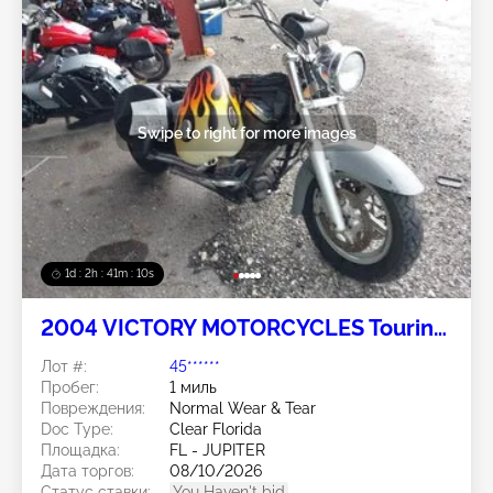
Swipe to right for more images
1d : 2h : 41m : 08s
2004 VICTORY MOTORCYCLES Touring
2
Лот #:
45******
Пробег:
1 миль
Повреждения:
Normal Wear & Tear
Doc Type:
Clear Florida
Площадка:
FL - JUPITER
Дата торгов:
08/10/2026
Статус ставки:
You Haven't bid