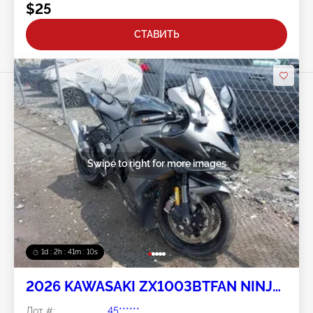
$25
СТАВИТЬ
Swipe to right for more images
1d : 2h : 41m : 08s
2026 KAWASAKI ZX1003BTFAN NINJA
ZX
Лот #:
45******