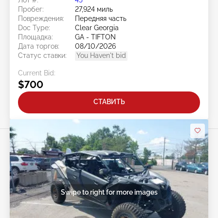
Пробег:
27,924 миль
Повреждения:
Передняя часть
Doc Type:
Clear Georgia
Площадка:
GA - TIFTON
Дата торгов:
08/10/2026
Статус ставки:
You Haven't bid
Current Bid:
$700
СТАВИТЬ
Swipe to right for more images