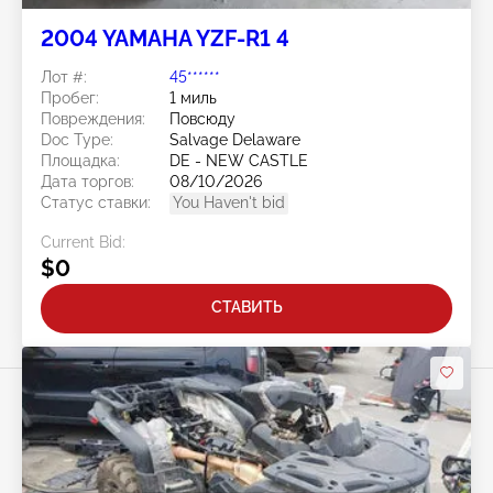
2004 YAMAHA YZF-R1 4
Лот #:
45******
Пробег:
1 миль
Повреждения:
Повсюду
Doc Type:
Salvage Delaware
Площадка:
DE - NEW CASTLE
Дата торгов:
08/10/2026
Статус ставки:
You Haven't bid
Current Bid:
$0
СТАВИТЬ