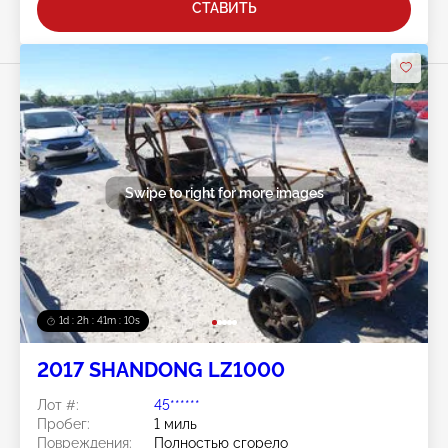
СТАВИТЬ
Swipe to right for more images
1d : 2h : 41m : 08s
2017 SHANDONG LZ1000
Лот #:
45******
Пробег:
1 миль
Повреждения:
Полностью сгорело