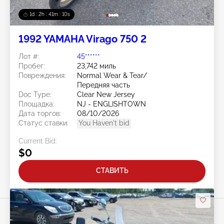
1d : 2h : 41m : 08s
1992 YAMAHA Virago 750 2
Лот #:
45******
Пробег:
23,742 миль
Повреждения:
Normal Wear & Tear/
Передняя часть
Doc Type:
Clear New Jersey
Площадка:
NJ - ENGLISHTOWN
Дата торгов:
08/10/2026
Статус ставки:
You Haven't bid
Current Bid:
$0
СТАВИТЬ