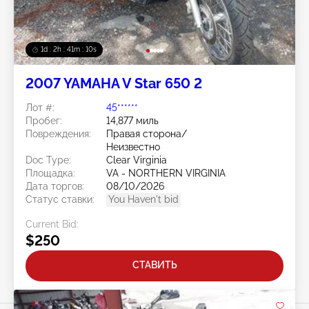
1d : 2h : 41m : 08s
2007 YAMAHA V Star 650 2
Лот #:
45******
Пробег:
14,877 миль
Повреждения:
Правая сторона/
Неизвестно
Doc Type:
Clear Virginia
Площадка:
VA - NORTHERN VIRGINIA
Дата торгов:
08/10/2026
Статус ставки:
You Haven't bid
Current Bid:
$250
СТАВИТЬ