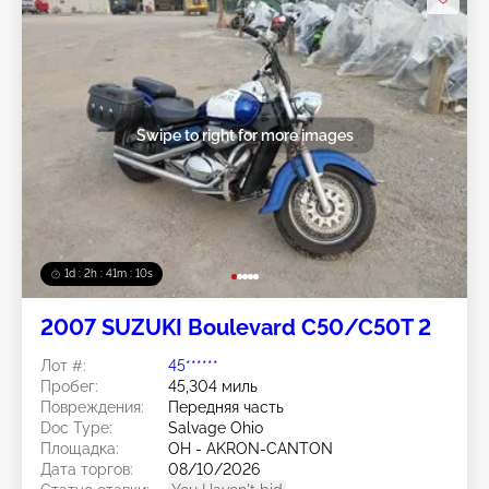
Swipe to right for more images
1d : 2h : 41m : 08s
2007 SUZUKI Boulevard C50/C50T 2
Лот #:
45******
Пробег:
45,304 миль
Повреждения:
Передняя часть
Doc Type:
Salvage Ohio
Площадка:
OH - AKRON-CANTON
Дата торгов:
08/10/2026