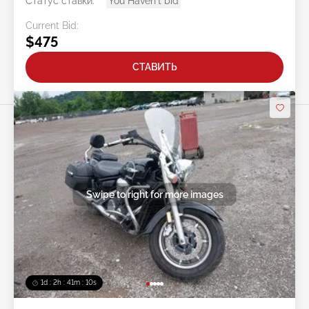
Статус ставки:
You Haven't bid
Current Bid:
$475
СТАВИТЬ
Swipe to right for more images
1d : 2h : 41m : 08s