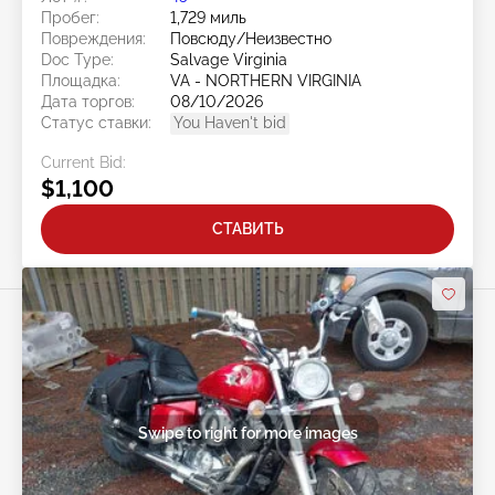
Пробег:
1,729 миль
Повреждения:
Повсюду/Неизвестно
Doc Type:
Salvage Virginia
Площадка:
VA - NORTHERN VIRGINIA
Дата торгов:
08/10/2026
Статус ставки:
You Haven't bid
Current Bid:
$1,100
СТАВИТЬ
Swipe to right for more images