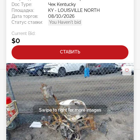
Doc Type:
Чек Kentucky
Площадка:
KY - LOUISVILLE NORTH
Дата торгов:
08/10/2026
Статус ставки:
You Haven't bid
Current Bid:
$0
СТАВИТЬ
Swipe to right for more images