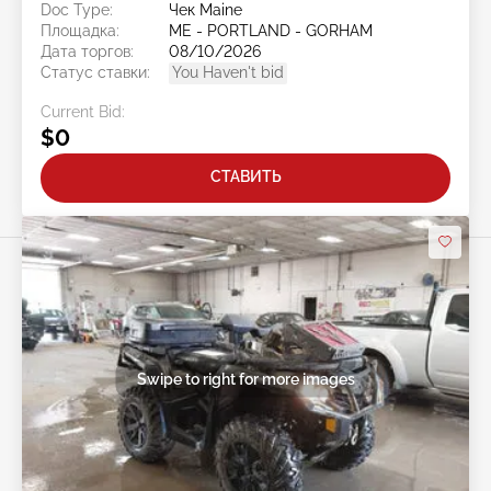
Doc Type:
Чек Maine
Площадка:
ME - PORTLAND - GORHAM
Дата торгов:
08/10/2026
Статус ставки:
You Haven't bid
Current Bid:
$0
СТАВИТЬ
Swipe to right for more images