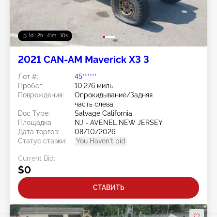
1d : 2h : 41m : 08s
2021 CAN-AM Maverick X3 3
Лот #:
45******
Пробег:
10,276 миль
Повреждения:
Опрокидывание/Задняя
часть слева
Doc Type:
Salvage California
Площадка:
NJ - AVENEL NEW JERSEY
Дата торгов:
08/10/2026
Статус ставки:
You Haven't bid
Current Bid:
$0
СТАВИТЬ