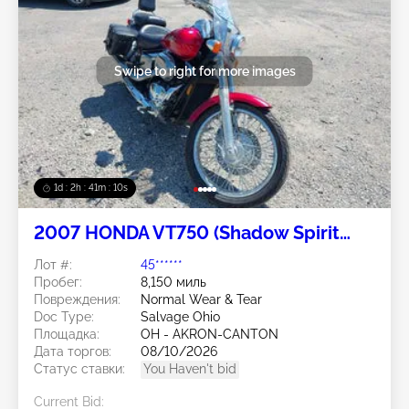
Swipe to right for more images
1d : 2h : 41m : 08s
2007 HONDA VT750 (Shadow Spirit
750) 2
Лот #:
45******
Пробег:
8,150 миль
Повреждения:
Normal Wear & Tear
Doc Type:
Salvage Ohio
Площадка:
OH - AKRON-CANTON
Дата торгов:
08/10/2026
Статус ставки:
You Haven't bid
Current Bid: