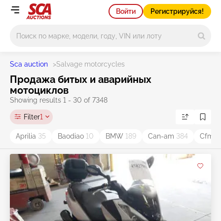
Войти
Регистрируйся!
Main search
Sca auction
>
Salvage motorcycles
Продажа битых и аварийных
мотоциклов
Showing results 1 - 30 of 7348
Filter
1
Aprilia
35
Baodiao
10
BMW
189
Can-am
384
Cfmo