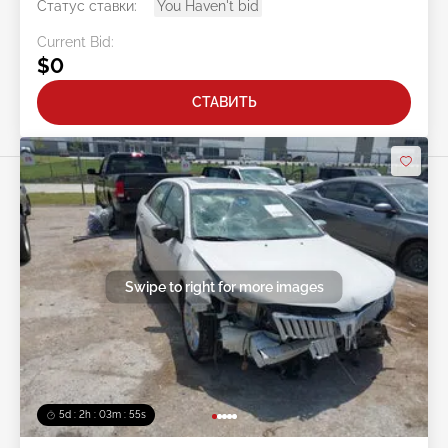
Статус ставки:
You Haven't bid
Current Bid:
$0
СТАВИТЬ
Swipe to right for more images
5d : 2h : 03m : 52s