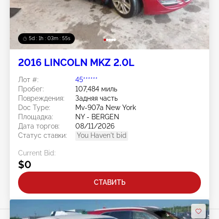
5d : 1h : 03m : 52s
2016 LINCOLN MKZ 2.0L
Лот #:
45******
Пробег:
107,484 миль
Повреждения:
Задняя часть
Doc Type:
Mv-907a New York
Площадка:
NY - BERGEN
Дата торгов:
08/11/2026
Статус ставки:
You Haven't bid
Current Bid:
$0
СТАВИТЬ