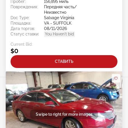
Пробег:
156,895 миль
Повреждения:
Передняя часть/
Неизвестно
Doc Type:
Salvage Virginia
Площадка:
VA - SUFFOLK
Дата торгов:
08/11/2026
Статус ставки:
You Haven't bid
Current Bid:
$0
СТАВИТЬ
Swipe to right for more images