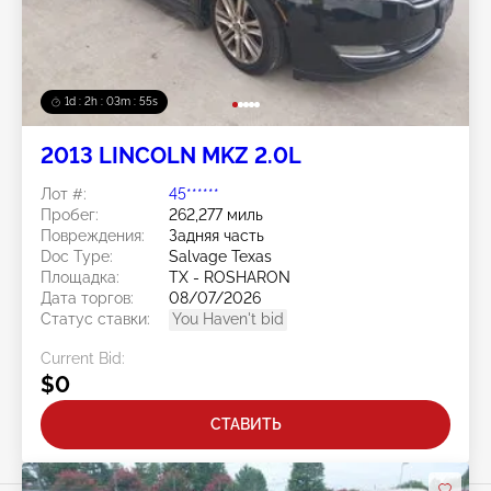
1d : 2h : 03m : 52s
2013 LINCOLN MKZ 2.0L
Лот #:
45******
Пробег:
262,277 миль
Повреждения:
Задняя часть
Doc Type:
Salvage Texas
Площадка:
TX - ROSHARON
Дата торгов:
08/07/2026
Статус ставки:
You Haven't bid
Current Bid:
$0
СТАВИТЬ