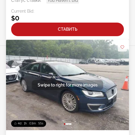
Статус ставки:
You Haven't bid
Current Bid:
$0
СТАВИТЬ
Swipe to right for more images
4d : 1h : 03m : 52s