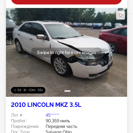
Swipe to right for more images
5d : 1h : 03m : 52s
2010 LINCOLN MKZ 3.5L
Лот #:
45******
Пробег:
90,359 миль
Повреждения:
Передняя часть
Doc Type:
Salvage Ohio