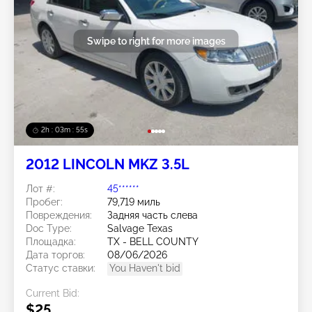
Swipe to right for more images
2h : 03m : 52s
2012 LINCOLN MKZ 3.5L
Лот #:
45******
Пробег:
79,719 миль
Повреждения:
Задняя часть слева
Doc Type:
Salvage Texas
Площадка:
TX - BELL COUNTY
Дата торгов:
08/06/2026
Статус ставки:
You Haven't bid
Current Bid:
$25