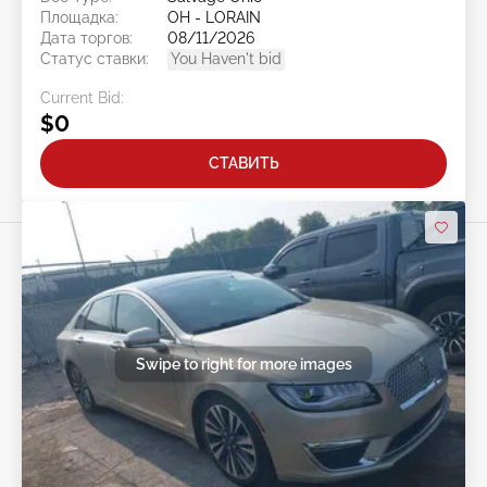
Площадка:
OH - LORAIN
Дата торгов:
08/11/2026
Статус ставки:
You Haven't bid
Current Bid:
$0
СТАВИТЬ
Swipe to right for more images