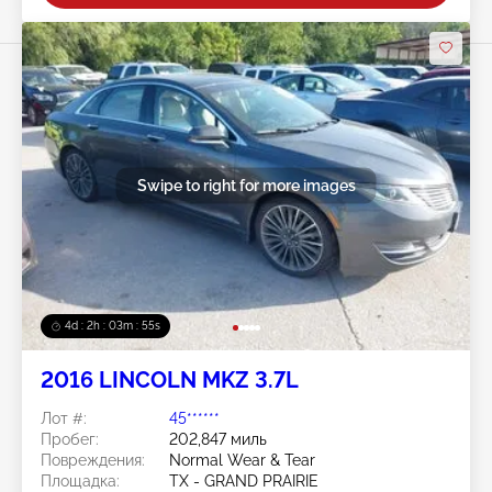
Swipe to right for more images
4d : 2h : 03m : 52s
2016 LINCOLN MKZ 3.7L
Лот #:
45******
Пробег:
202,847 миль
Повреждения:
Normal Wear & Tear
Площадка:
TX - GRAND PRAIRIE