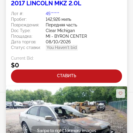
2017 LINCOLN MKZ 2.0L
Лот #:
45******
Пробег:
142,926 миль
Повреждения:
Передняя часть
Doc Type:
Clear Michigan
Площадка:
MI - BYRON CENTER
Дата торгов:
08/10/2026
Статус ставки:
You Haven't bid
Current Bid:
$0
СТАВИТЬ
Swipe to right for more images