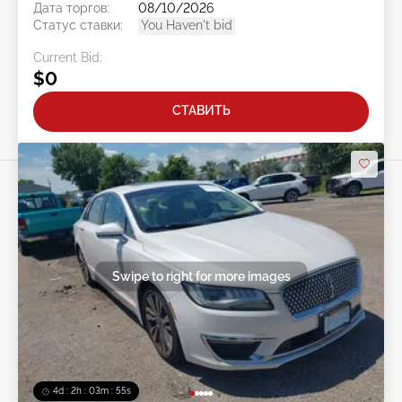
Дата торгов:
08/10/2026
Статус ставки:
You Haven't bid
Current Bid:
$0
СТАВИТЬ
Swipe to right for more images
4d : 2h : 03m : 52s