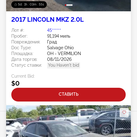
5d : 1h : 03m : 52s
2017 LINCOLN MKZ 2.0L
Лот #:
45******
Пробег:
91,194 миль
Повреждения:
Град
Doc Type:
Salvage Ohio
Площадка:
OH - VERMILION
Дата торгов:
08/11/2026
Статус ставки:
You Haven't bid
Current Bid:
$0
СТАВИТЬ