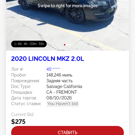
Swipe to right for more images
4d : 4h : 03m : 52s
2020 LINCOLN MKZ 2.0L
Лот #:
45******
Пробег:
148,246 миль
Повреждения:
Задняя часть
Doc Type:
Salvage California
Площадка:
CA - FREMONT
Дата торгов:
08/10/2026
Статус ставки:
You Haven't bid
Current Bid:
$275
СТАВИТЬ