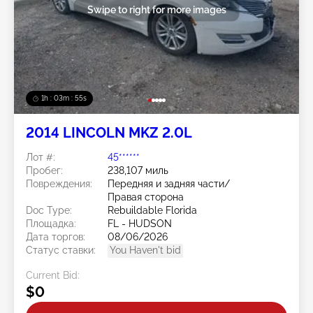
Swipe to right for more images
1h : 03m : 52s
2014 LINCOLN MKZ 2.0L
Лот #:
45******
Пробег:
238,107 миль
Повреждения:
Передняя и задняя части/
Правая сторона
Doc Type:
Rebuildable Florida
Площадка:
FL - HUDSON
Дата торгов:
08/06/2026
Статус ставки:
You Haven't bid
Current Bid:
$0