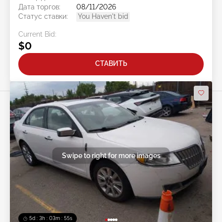
Дата торгов:
08/11/2026
Статус ставки:
You Haven't bid
Current Bid:
$0
СТАВИТЬ
Swipe to right for more images
5d : 3h : 03m : 52s