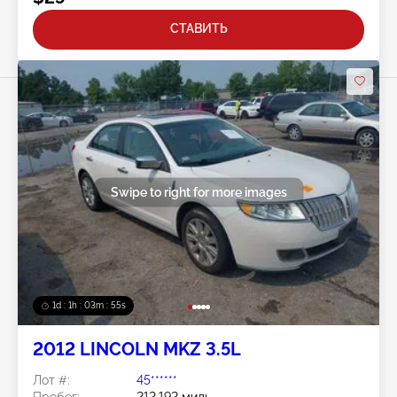
СТАВИТЬ
Swipe to right for more images
1d : 1h : 03m : 52s
2012 LINCOLN MKZ 3.5L
Лот #:
45******
Пробег:
212,192 миль