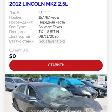
2012 LINCOLN MKZ 2.5L
Лот #:
45******
Пробег:
157,767 миль
Повреждения:
Передняя часть
Doc Type:
Salvage Texas
Площадка:
TX - JUSTIN
Дата торгов:
08/11/2026
Статус ставки:
You Haven't bid
Current Bid:
$0
СТАВИТЬ
Swipe to right for more images