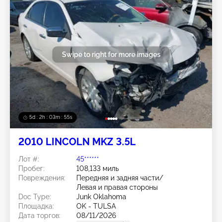
Swipe to right for more images
5d : 2h : 03m : 52s
2010 LINCOLN MKZ 3.5L
Лот #:
45******
Пробег:
108,133 миль
Повреждения:
Передняя и задняя части/
Левая и правая стороны
Doc Type:
Junk Oklahoma
Площадка:
OK - TULSA
Дата торгов:
08/11/2026