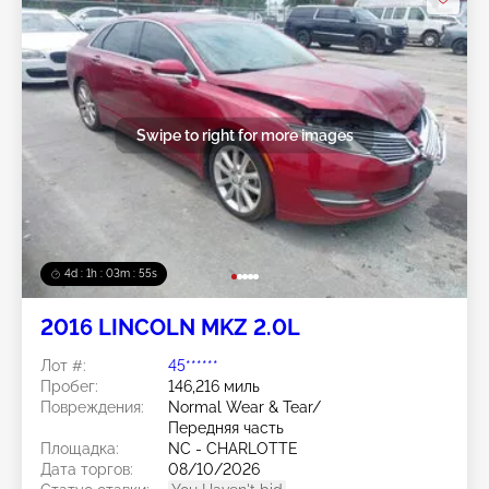
Swipe to right for more images
4d : 1h : 03m : 52s
2016 LINCOLN MKZ 2.0L
Лот #:
45******
Пробег:
146,216 миль
Повреждения:
Normal Wear & Tear/
Передняя часть
Площадка:
NC - CHARLOTTE
Дата торгов:
08/10/2026