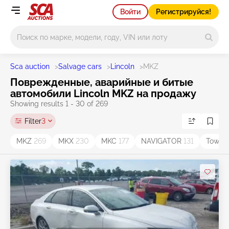
Войти
Регистрируйся!
Main search
Sca auction
>
Salvage cars
>
Lincoln
>
MKZ
Поврежденные, аварийные и битые
автомобили Lincoln MKZ на продажу
Showing results 1 - 30 of 269
Filter
3
MKZ
269
MKX
230
MKC
177
NAVIGATOR
131
Town 