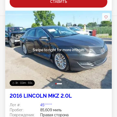
СТАВИТЬ
Swipe to right for more images
1h : 03m : 52s
2016 LINCOLN MKZ 2.0L
Лот #:
45******
Пробег:
85,609 миль
Повреждения:
Правая сторона