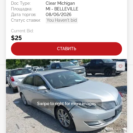
Doc Type:
Clear Michigan
Площадка:
MI - BELLEVILLE
Дата торгов:
08/06/2026
Статус ставки:
You Haven't bid
Current Bid:
$25
СТАВИТЬ
Swipe to right for more images