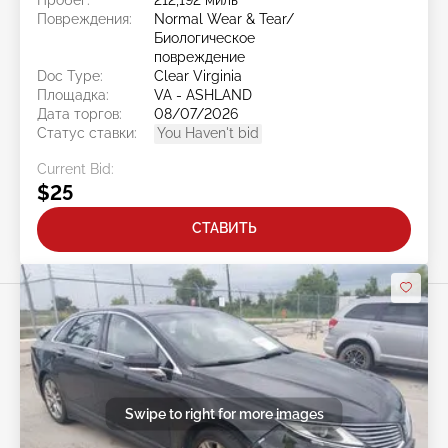
Повреждения:
Normal Wear & Tear/
Биологическое
повреждение
Doc Type:
Clear Virginia
Площадка:
VA - ASHLAND
Дата торгов:
08/07/2026
Статус ставки:
You Haven't bid
Current Bid:
$25
СТАВИТЬ
Swipe to right for more images