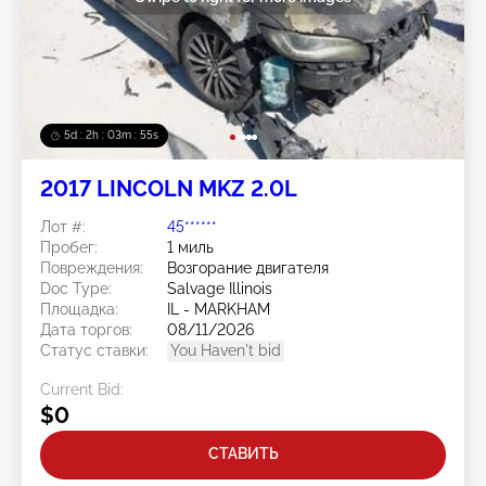
5d : 2h : 03m : 52s
2017 LINCOLN MKZ 2.0L
Лот #:
45******
Пробег:
1 миль
Повреждения:
Возгорание двигателя
Doc Type:
Salvage Illinois
Площадка:
IL - MARKHAM
Дата торгов:
08/11/2026
Статус ставки:
You Haven't bid
Current Bid:
$0
СТАВИТЬ