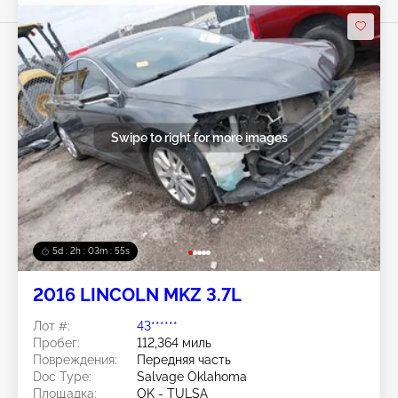
Swipe to right for more images
5d : 2h : 03m : 52s
2016 LINCOLN MKZ 3.7L
Лот #:
43******
Пробег:
112,364 миль
Повреждения:
Передняя часть
Doc Type:
Salvage Oklahoma
Площадка:
OK - TULSA