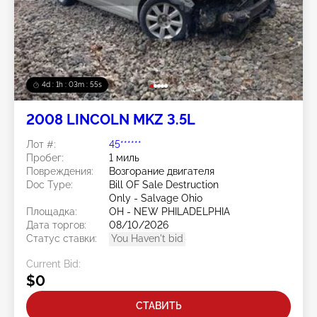
4d : 1h : 03m : 52s
2008 LINCOLN MKZ 3.5L
Лот #:
45******
Пробег:
1 миль
Повреждения:
Возгорание двигателя
Doc Type:
Bill OF Sale Destruction
Only - Salvage Ohio
Площадка:
OH - NEW PHILADELPHIA
Дата торгов:
08/10/2026
Статус ставки:
You Haven't bid
Current Bid:
$0
СТАВИТЬ