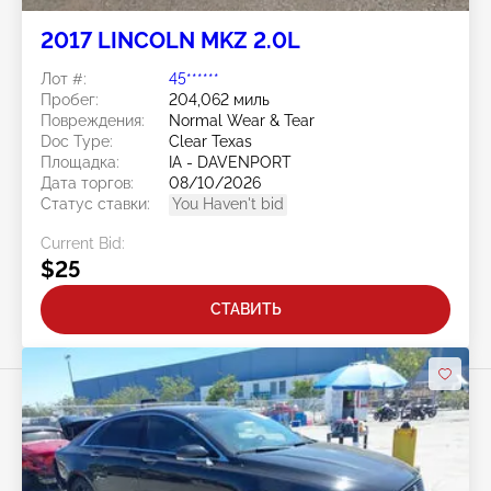
2017 LINCOLN MKZ 2.0L
Лот #:
45******
Пробег:
204,062 миль
Повреждения:
Normal Wear & Tear
Doc Type:
Clear Texas
Площадка:
IA - DAVENPORT
Дата торгов:
08/10/2026
Статус ставки:
You Haven't bid
Current Bid:
$25
СТАВИТЬ