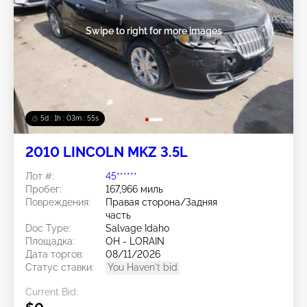
Swipe to right for more images
5d : 1h : 03m : 52s
2010 LINCOLN MKZ 3.5L
Лот #:
45******
Пробег:
167,966 миль
Повреждения:
Правая сторона/Задняя
часть
Doc Type:
Salvage Idaho
Площадка:
OH - LORAIN
Дата торгов:
08/11/2026
Статус ставки:
You Haven't bid
Current Bid: