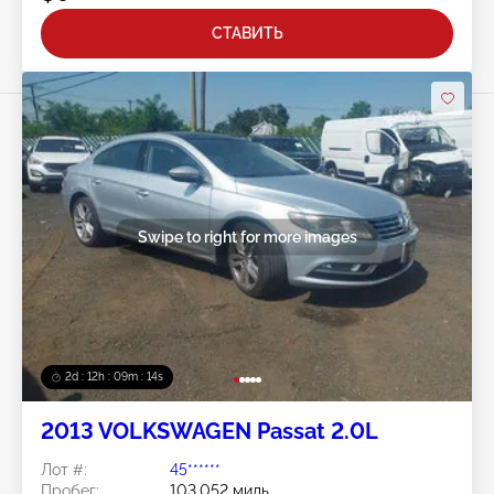
СТАВИТЬ
Swipe to right for more images
2d : 12h : 09m : 11s
2013 VOLKSWAGEN Passat 2.0L
Лот #:
45******
Пробег:
103,052 миль