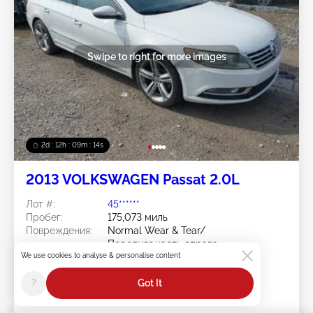
Swipe to right for more images
2d : 12h : 09m : 11s
2013 VOLKSWAGEN Passat 2.0L
Лот #:
45******
Пробег:
175,073 миль
Повреждения:
Normal Wear & Tear/
Передняя часть справа
We use cookies to analyse & personalise content
Doc Type:
Clear Pennsylvania
Площадка:
KY - LOUISVILLE NORTH
?
Got It
Дата торгов:
08/10/2026
Статус ставки:
You Haven't bid