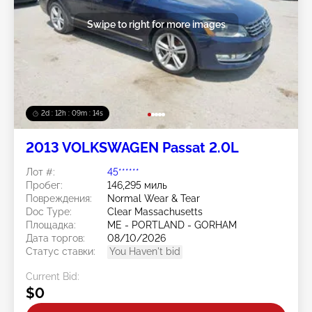
Swipe to right for more images
2d : 12h : 09m : 11s
2013 VOLKSWAGEN Passat 2.0L
Лот #:
45******
Пробег:
146,295 миль
Повреждения:
Normal Wear & Tear
Doc Type:
Clear Massachusetts
Площадка:
ME - PORTLAND - GORHAM
Дата торгов:
08/10/2026
Статус ставки:
You Haven't bid
Current Bid:
$0