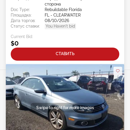
сторона
Doc Type:
Rebuildable Florida
Площадка:
FL - CLEARWATER
Дата торгов:
08/10/2026
Статус ставки:
You Haven't bid
Current Bid:
$0
СТАВИТЬ
Swipe to right for more images