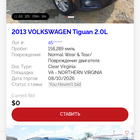
2d : 12h : 09m : 11s
2013 VOLKSWAGEN Tiguan 2.0L
Лот #:
45******
Пробег:
158,289 миль
Повреждения:
Normal Wear & Tear/
Повреждение двигателя
Doc Type:
Clear Virginia
Площадка:
VA - NORTHERN VIRGINIA
Дата торгов:
08/10/2026
Статус ставки:
You Haven't bid
Current Bid:
$0
СТАВИТЬ