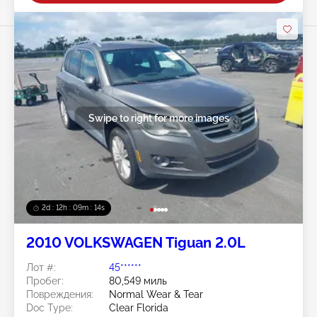
Swipe to right for more images
2d : 12h : 09m : 11s
2010 VOLKSWAGEN Tiguan 2.0L
Лот #:
45******
Пробег:
80,549 миль
Повреждения:
Normal Wear & Tear
Doc Type:
Clear Florida