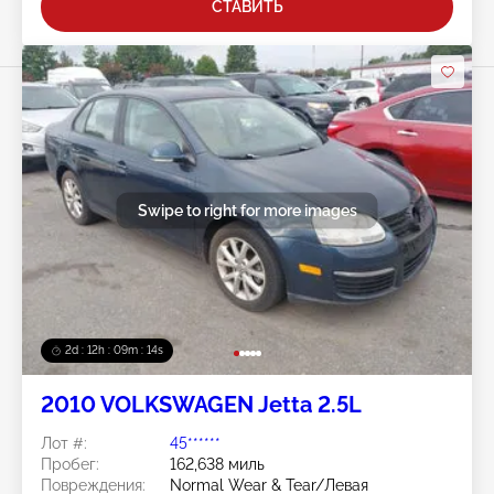
СТАВИТЬ
Swipe to right for more images
2d : 12h : 09m : 11s
2010 VOLKSWAGEN Jetta 2.5L
Лот #:
45******
Пробег:
162,638 миль
Повреждения:
Normal Wear & Tear/Левая