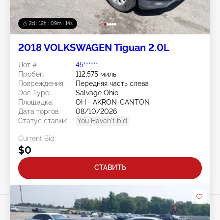
2d : 12h : 09m : 11s
2018 VOLKSWAGEN Tiguan 2.0L
Лот #:
45******
Пробег:
112,575 миль
Повреждения:
Передняя часть слева
Doc Type:
Salvage Ohio
Площадка:
OH - AKRON-CANTON
Дата торгов:
08/10/2026
Статус ставки:
You Haven't bid
Current Bid:
$0
СТАВИТЬ