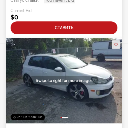
Статус ставки:
You Haven't bid
Current Bid:
$0
СТАВИТЬ
Swipe to right for more images
2d : 12h : 09m : 11s