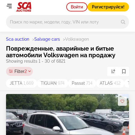
Войти
Регистрируйся!
Main search
Sca auction
>
Salvage cars
>
Volkswagen
Поврежденные, аварийные и битые
автомобили Volkswagen на продажу
Showing results 1 - 30 of 6821
Filter
2
JETTA
1,669
TIGUAN
974
Passat
714
ATLAS
412
Ta