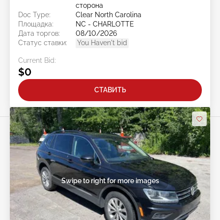
сторона
Doc Type:
Clear North Carolina
Площадка:
NC - CHARLOTTE
Дата торгов:
08/10/2026
Статус ставки:
You Haven't bid
Current Bid:
$0
СТАВИТЬ
Swipe to right for more images