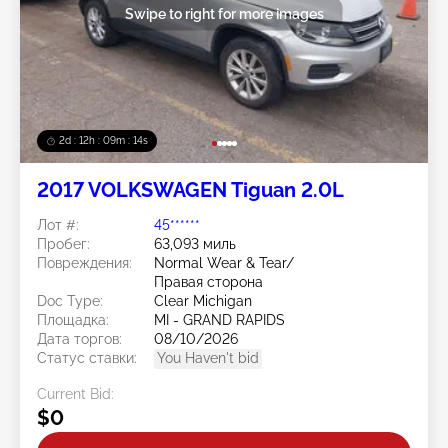
Swipe to right for more images
2d : 12h : 09m : 11s
2017 VOLKSWAGEN Tiguan 2.0L
Лот #:
45******
Пробег:
63,093 миль
Повреждения:
Normal Wear & Tear/
Правая сторона
Doc Type:
Clear Michigan
Площадка:
MI - GRAND RAPIDS
Дата торгов:
08/10/2026
Статус ставки:
You Haven't bid
Current Bid:
$0