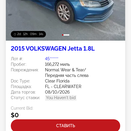
2d : 12h : 09m : 11s
2015 VOLKSWAGEN Jetta 1.8L
Лот #:
45******
Пробег:
166,272 миль
Повреждения:
Normal Wear & Tear/
Передняя часть слева
Doc Type:
Clear Florida
Площадка:
FL - CLEARWATER
Дата торгов:
08/10/2026
Статус ставки:
You Haven't bid
Current Bid:
$0
СТАВИТЬ