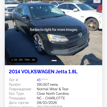
Swipe to right for more images
2d : 12h : 09m : 11s
2014 VOLKSWAGEN Jetta 1.8L
Лот #:
45******
Пробег:
190,607 миль
Повреждения:
Normal Wear & Tear
Doc Type:
Clear North Carolina
Площадка:
NC - CHARLOTTE
Дата торгов:
08/10/2026