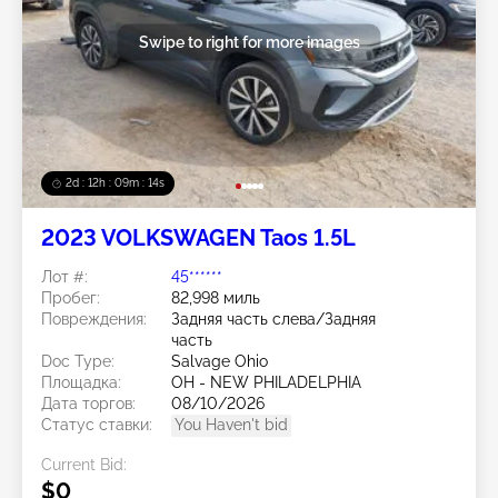
Swipe to right for more images
2d : 12h : 09m : 11s
2023 VOLKSWAGEN Taos 1.5L
Лот #:
45******
Пробег:
82,998 миль
Повреждения:
Задняя часть слева/Задняя
часть
Doc Type:
Salvage Ohio
Площадка:
OH - NEW PHILADELPHIA
Дата торгов:
08/10/2026
Статус ставки:
You Haven't bid
Current Bid:
$0