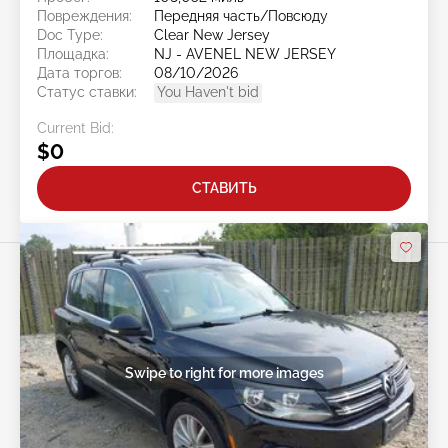
Повреждения:
Передняя часть/Повсюду
Doc Type:
Clear New Jersey
Площадка:
NJ - AVENEL NEW JERSEY
Дата торгов:
08/10/2026
Статус ставки:
You Haven't bid
Current Bid:
$0
СТАВИТЬ
Swipe to right for more images