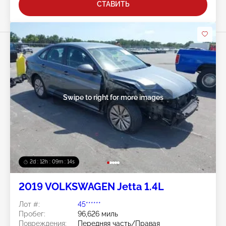
СТАВИТЬ
Swipe to right for more images
2d : 12h : 09m : 11s
2019 VOLKSWAGEN Jetta 1.4L
Лот #:
45******
Пробег:
96,626 миль
Повреждения:
Передняя часть/Правая