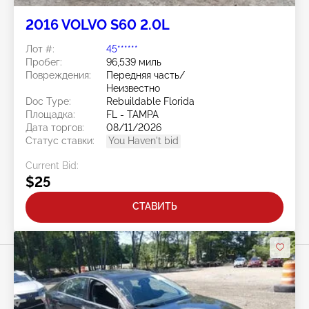
2016 VOLVO S60 2.0L
Лот #:
45******
Пробег:
96,539 миль
Повреждения:
Передняя часть/
Неизвестно
Doc Type:
Rebuildable Florida
Площадка:
FL - TAMPA
Дата торгов:
08/11/2026
Статус ставки:
You Haven't bid
Current Bid:
$25
СТАВИТЬ