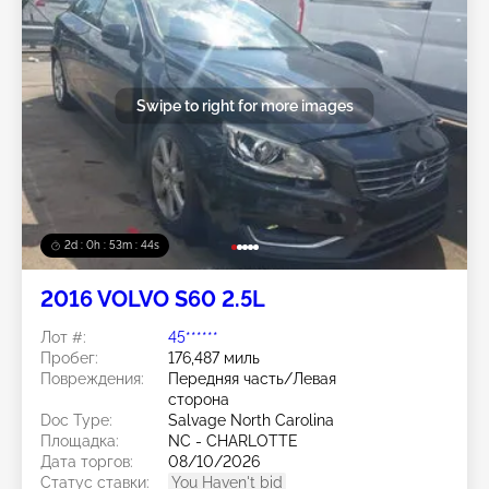
Swipe to right for more images
2d : 0h : 53m : 41s
2016 VOLVO S60 2.5L
Лот #:
45******
Пробег:
176,487 миль
Повреждения:
Передняя часть/Левая
сторона
Doc Type:
Salvage North Carolina
Площадка:
NC - CHARLOTTE
Дата торгов:
08/10/2026
Статус ставки:
You Haven't bid