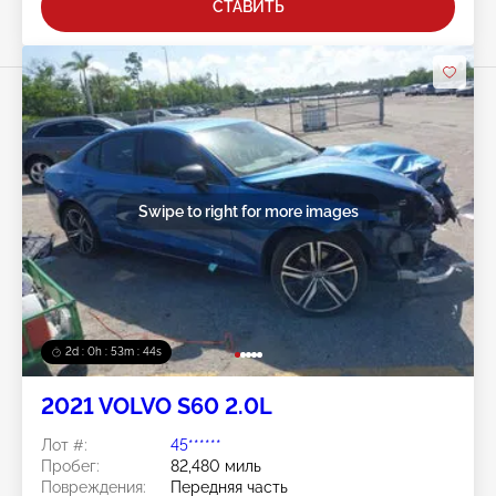
СТАВИТЬ
Swipe to right for more images
2d : 0h : 53m : 41s
2021 VOLVO S60 2.0L
Лот #:
45******
Пробег:
82,480 миль
Повреждения:
Передняя часть