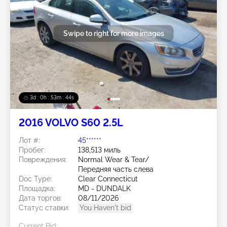
Swipe to right for more images
3d : 0h : 53m : 41s
2016 VOLVO S60 2.5L
Лот #:
45******
Пробег:
138,513 миль
Повреждения:
Normal Wear & Tear/
Передняя часть слева
Doc Type:
Clear Connecticut
Площадка:
MD - DUNDALK
Дата торгов:
08/11/2026
Статус ставки:
You Haven't bid
Current Bid: