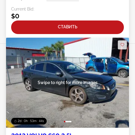
Current Bid:
$0
СТАВИТЬ
Swipe to right for more images
2d : 0h : 53m : 41s