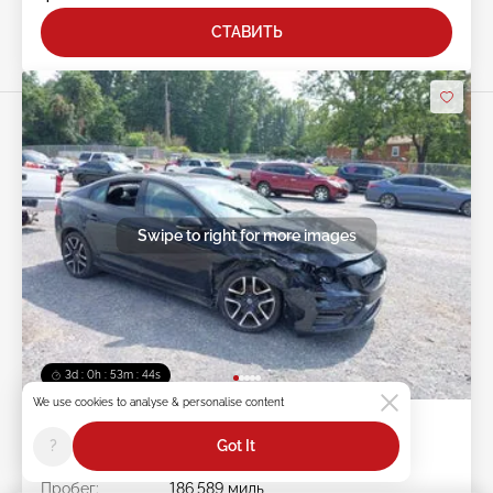
СТАВИТЬ
Swipe to right for more images
3d : 0h : 53m : 41s
We use cookies to analyse & personalise content
2018 VOLVO S60 2.0L
?
Got It
Лот #:
45******
Пробег:
186,589 миль