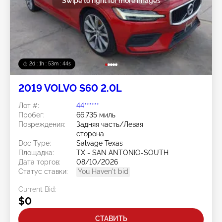
Swipe to right for more images
2d : 1h : 53m : 41s
2019 VOLVO S60 2.0L
Лот #:
44******
Пробег:
66,735 миль
Повреждения:
Задняя часть/Левая
сторона
Doc Type:
Salvage Texas
Площадка:
TX - SAN ANTONIO-SOUTH
Дата торгов:
08/10/2026
Статус ставки:
You Haven't bid
Current Bid:
$0
СТАВИТЬ