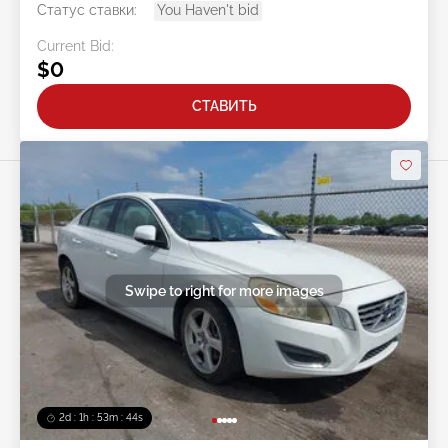
Статус ставки:
You Haven't bid
Current Bid:
$0
СТАВИТЬ
Swipe to right for more images
2d : 1h : 53m : 41s