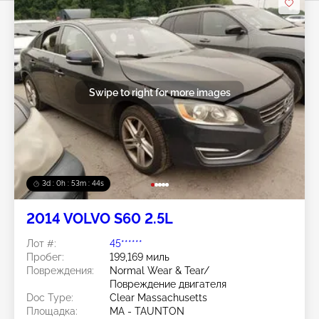
Swipe to right for more images
3d : 0h : 53m : 41s
2014 VOLVO S60 2.5L
Лот #:
45******
Пробег:
199,169 миль
Повреждения:
Normal Wear & Tear/
Повреждение двигателя
Doc Type:
Clear Massachusetts
Площадка:
MA - TAUNTON