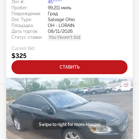
Лот #:
45******
Пробег:
99,211 миль
Повреждения:
Град
Doc Type:
Salvage Ohio
Площадка:
OH - LORAIN
Дата торгов:
08/11/2026
Статус ставки:
You Haven't bid
Current Bid:
$325
СТАВИТЬ
Swipe to right for more images