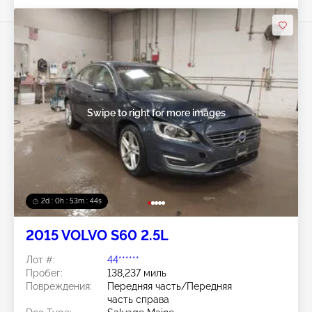
Swipe to right for more images
2d : 0h : 53m : 41s
2015 VOLVO S60 2.5L
Лот #:
44******
Пробег:
138,237 миль
Повреждения:
Передняя часть/Передняя
часть справа