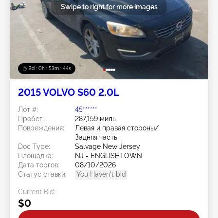
Swipe to right for more images
2d : 0h : 53m : 41s
2015 VOLVO S60 2.0L
Лот #:
45******
Пробег:
287,159 миль
Повреждения:
Левая и правая стороны/
Задняя часть
Doc Type:
Salvage New Jersey
Площадка:
NJ - ENGLISHTOWN
Дата торгов:
08/10/2026
Статус ставки:
You Haven't bid
Current Bid:
$0