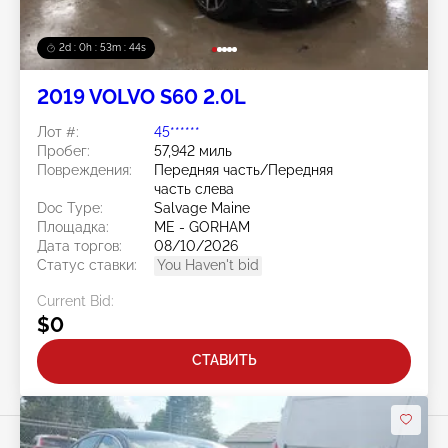
2d : 0h : 53m : 41s
2019 VOLVO S60 2.0L
Лот #:
45******
Пробег:
57,942 миль
Повреждения:
Передняя часть/Передняя
часть слева
Doc Type:
Salvage Maine
Площадка:
ME - GORHAM
Дата торгов:
08/10/2026
Статус ставки:
You Haven't bid
Current Bid:
$0
СТАВИТЬ