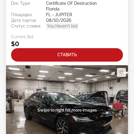
Doc Type:
Certificate OF Destruction
Florida
Площадка:
FL - JUPITER
Дата торгов:
08/10/2026
Статус ставки:
You Haven't bid
Current Bid:
$0
СТАВИТЬ
Swipe to right for more images