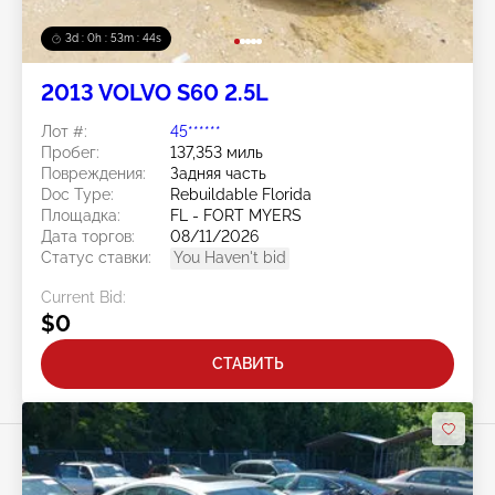
3d : 0h : 53m : 41s
2013 VOLVO S60 2.5L
Лот #:
45******
Пробег:
137,353 миль
Повреждения:
Задняя часть
Doc Type:
Rebuildable Florida
Площадка:
FL - FORT MYERS
Дата торгов:
08/11/2026
Статус ставки:
You Haven't bid
Current Bid:
$0
СТАВИТЬ