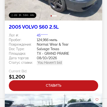
2d : 1h : 53m : 41s
2005 VOLVO S60 2.5L
Лот #:
45******
Пробег:
124,966 миль
Повреждения:
Normal Wear & Tear
Doc Type:
Salvage Texas
Площадка:
TX - GRAND PRAIRIE
Дата торгов:
08/10/2026
Статус ставки:
You Haven't bid
Current Bid:
$1,200
СТАВИТЬ