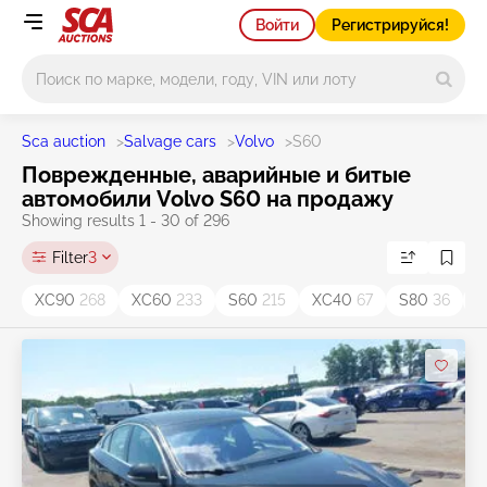
Войти
Регистрируйся!
Main search
Sca auction
>
Salvage cars
>
Volvo
>
S60
Поврежденные, аварийные и битые
автомобили Volvo S60 на продажу
Showing results 1 - 30 of 296
Filter
3
XC90
268
XC60
233
S60
215
XC40
67
S80
36
X