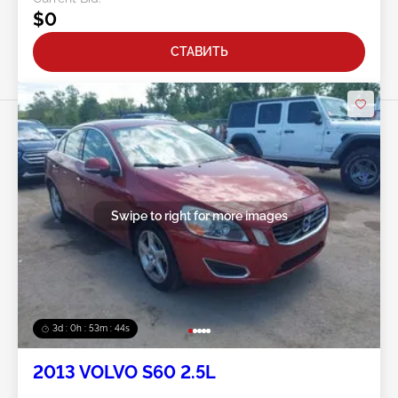
$0
СТАВИТЬ
Swipe to right for more images
3d : 0h : 53m : 41s
2013 VOLVO S60 2.5L