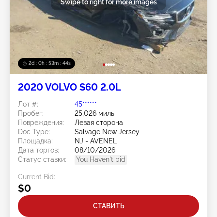
Swipe to right for more images
2d : 0h : 53m : 41s
2020 VOLVO S60 2.0L
Лот #:
45******
Пробег:
25,026 миль
Повреждения:
Левая сторона
Doc Type:
Salvage New Jersey
Площадка:
NJ - AVENEL
Дата торгов:
08/10/2026
Статус ставки:
You Haven't bid
Current Bid:
$0
СТАВИТЬ