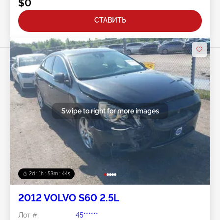
$0
СТАВИТЬ
Swipe to right for more images
2d : 1h : 53m : 41s
2012 VOLVO S60 2.5L
Лот #:
45******