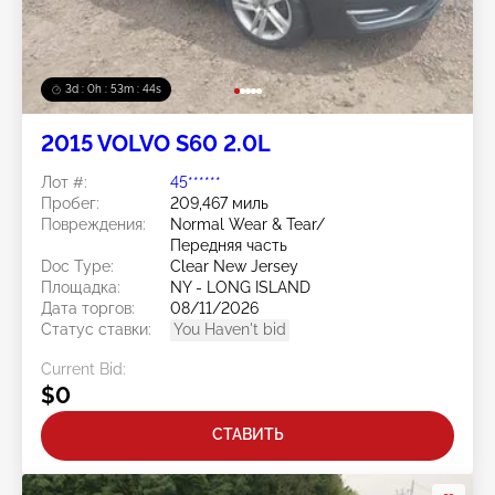
3d : 0h : 53m : 41s
2015 VOLVO S60 2.0L
Лот #:
45******
Пробег:
209,467 миль
Повреждения:
Normal Wear & Tear/
Передняя часть
Doc Type:
Clear New Jersey
Площадка:
NY - LONG ISLAND
Дата торгов:
08/11/2026
Статус ставки:
You Haven't bid
Current Bid:
$0
СТАВИТЬ