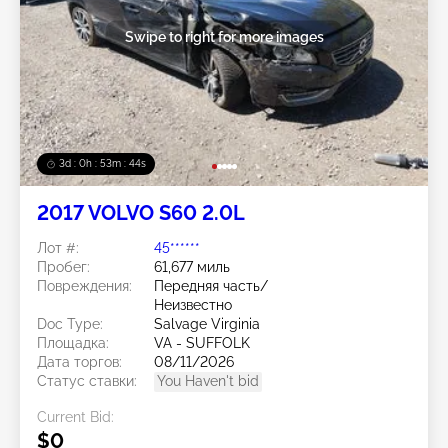
Swipe to right for more images
3d : 0h : 53m : 41s
2017 VOLVO S60 2.0L
Лот #:
45******
Пробег:
61,677 миль
Повреждения:
Передняя часть/
Неизвестно
Doc Type:
Salvage Virginia
Площадка:
VA - SUFFOLK
Дата торгов:
08/11/2026
Статус ставки:
You Haven't bid
Current Bid:
$0