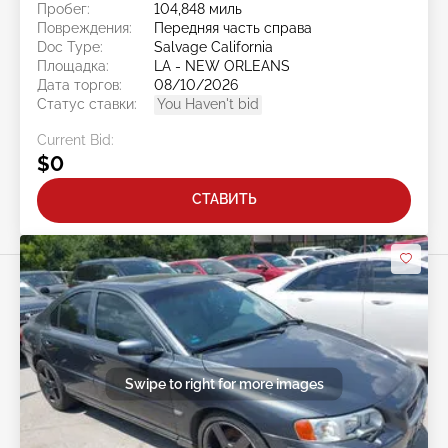
Пробег:
104,848 миль
Повреждения:
Передняя часть справа
Doc Type:
Salvage California
Площадка:
LA - NEW ORLEANS
Дата торгов:
08/10/2026
Статус ставки:
You Haven't bid
Current Bid:
$0
СТАВИТЬ
Swipe to right for more images