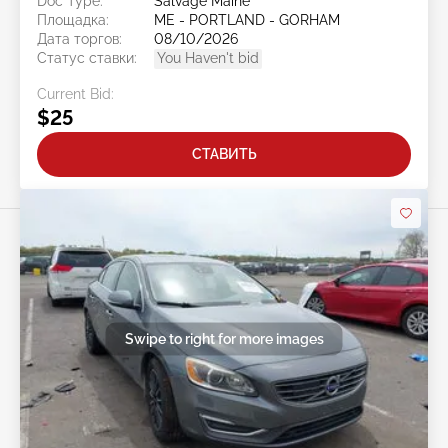
Doc Type:
Salvage Maine
Площадка:
ME - PORTLAND - GORHAM
Дата торгов:
08/10/2026
Статус ставки:
You Haven't bid
Current Bid:
$25
СТАВИТЬ
Swipe to right for more images