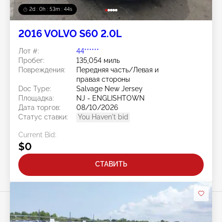
2d : 0h : 53m : 41s
2016 VOLVO S60 2.0L
Лот #:
44******
Пробег:
135,054 миль
Повреждения:
Передняя часть/Левая и
правая стороны
Doc Type:
Salvage New Jersey
Площадка:
NJ - ENGLISHTOWN
Дата торгов:
08/10/2026
Статус ставки:
You Haven't bid
Current Bid:
$0
СТАВИТЬ