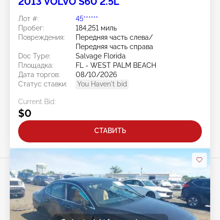
2013 VOLVO S60 2.5L
Лот #:
45******
Пробег:
184,251 миль
Повреждения:
Передняя часть слева/
Передняя часть справа
Doc Type:
Salvage Florida
Площадка:
FL - WEST PALM BEACH
Дата торгов:
08/10/2026
Статус ставки:
You Haven't bid
Current Bid:
$0
СТАВИТЬ