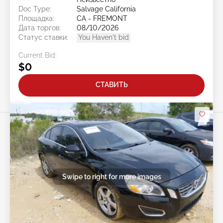
Doc Type:
Salvage California
Площадка:
CA - FREMONT
Дата торгов:
08/10/2026
Статус ставки:
You Haven't bid
Current Bid:
$0
СТАВИТЬ
Swipe to right for more images