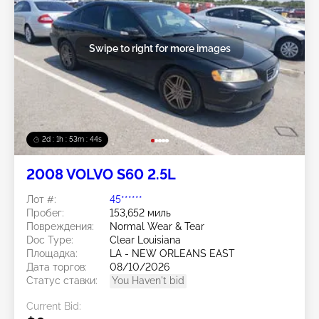
Swipe to right for more images
2d : 1h : 53m : 41s
2008 VOLVO S60 2.5L
Лот #:
45******
Пробег:
153,652 миль
Повреждения:
Normal Wear & Tear
Doc Type:
Clear Louisiana
Площадка:
LA - NEW ORLEANS EAST
Дата торгов:
08/10/2026
Статус ставки:
You Haven't bid
Current Bid: