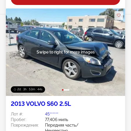
Swipe to right for more images
2d : 3h : 53m : 41s
2013 VOLVO S60 2.5L
Лот #:
45******
Пробег:
77,406 миль
Повреждения:
Передняя часть/
Неизвестно