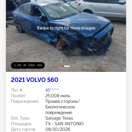
Swipe to right for more images
2d : 1h : 53m : 41s
2021 VOLVO S60
Лот #:
45******
Пробег:
25,008 миль
Повреждения:
Правая сторона/
Биологическое
повреждение
Doc Type:
Salvage Texas
Площадка:
TX - SAN ANTONIO
Дата торгов:
08/10/2026