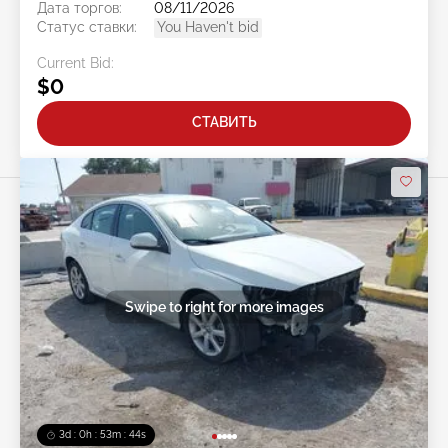
Дата торгов:
08/11/2026
Статус ставки:
You Haven't bid
Current Bid:
$0
СТАВИТЬ
Swipe to right for more images
3d : 0h : 53m : 41s