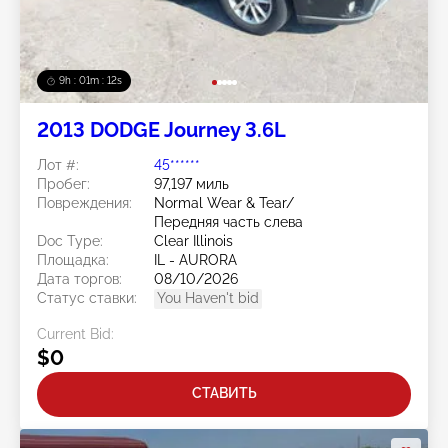
9h : 01m : 09s
2013 DODGE Journey 3.6L
Лот #:
45******
Пробег:
97,197 миль
Повреждения:
Normal Wear & Tear/
Передняя часть слева
Doc Type:
Clear Illinois
Площадка:
IL - AURORA
Дата торгов:
08/10/2026
Статус ставки:
You Haven't bid
Current Bid:
$0
СТАВИТЬ