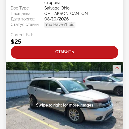
сторона
Doc Type:
Salvage Ohio
Площадка:
OH - AKRON-CANTON
Дата торгов:
08/10/2026
Статус ставки:
You Haven't bid
Current Bid:
$25
СТАВИТЬ
Swipe to right for more images