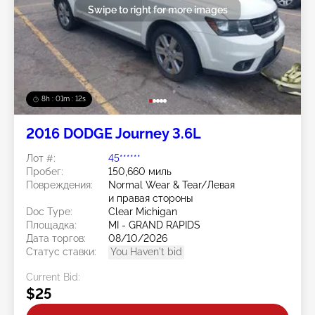
Swipe to right for more images
8h : 01m : 09s
2016 DODGE Journey 3.6L
Лот #:
45******
Пробег:
150,660 миль
Повреждения:
Normal Wear & Tear/Левая
и правая стороны
Doc Type:
Clear Michigan
Площадка:
MI - GRAND RAPIDS
Дата торгов:
08/10/2026
Статус ставки:
You Haven't bid
Current Bid:
$25