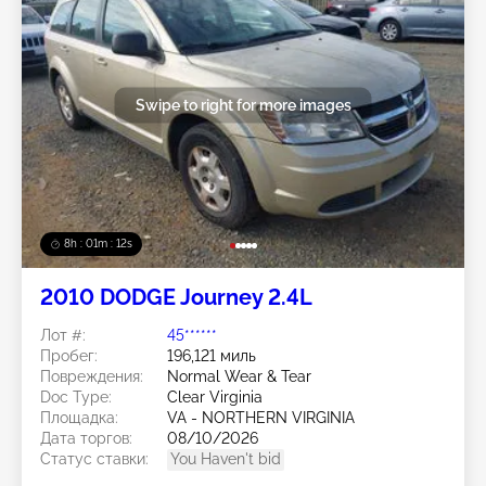
Swipe to right for more images
8h : 01m : 09s
2010 DODGE Journey 2.4L
Лот #:
45******
Пробег:
196,121 миль
Повреждения:
Normal Wear & Tear
Doc Type:
Clear Virginia
Площадка:
VA - NORTHERN VIRGINIA
Дата торгов:
08/10/2026
Статус ставки:
You Haven't bid