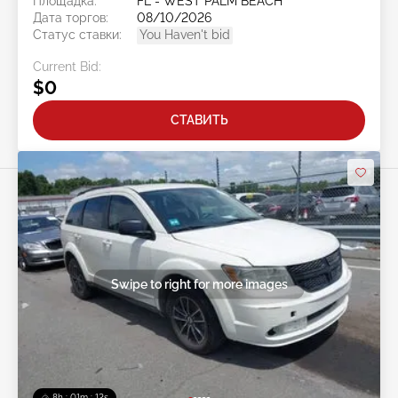
Площадка:
FL - WEST PALM BEACH
Дата торгов:
08/10/2026
Статус ставки:
You Haven't bid
Current Bid:
$0
СТАВИТЬ
Swipe to right for more images
8h : 01m : 09s