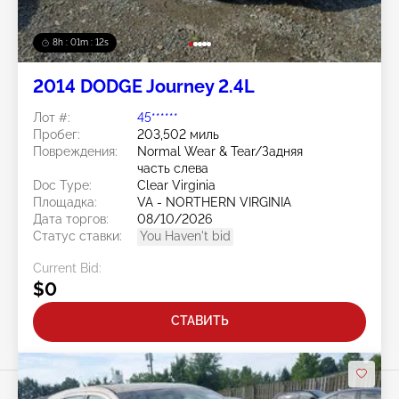
8h : 01m : 09s
2014 DODGE Journey 2.4L
Лот #:
45******
Пробег:
203,502 миль
Повреждения:
Normal Wear & Tear/Задняя
часть слева
Doc Type:
Clear Virginia
Площадка:
VA - NORTHERN VIRGINIA
Дата торгов:
08/10/2026
Статус ставки:
You Haven't bid
Current Bid:
$0
СТАВИТЬ