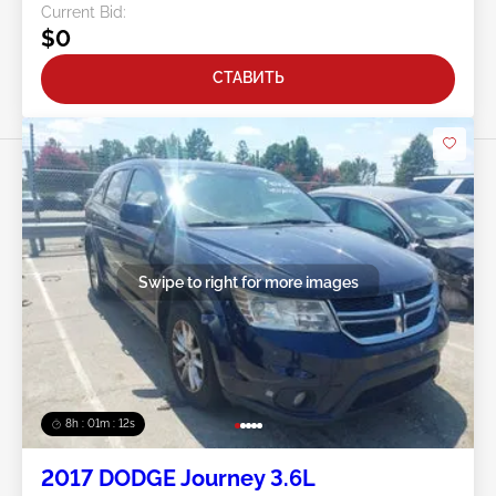
Current Bid:
$0
СТАВИТЬ
Swipe to right for more images
8h : 01m : 09s
2017 DODGE Journey 3.6L