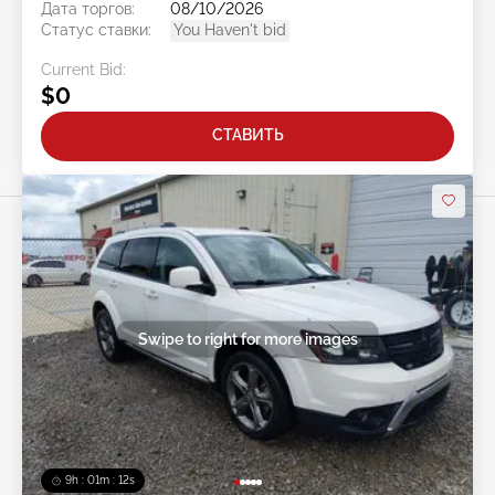
Дата торгов:
08/10/2026
Статус ставки:
You Haven't bid
Current Bid:
$0
СТАВИТЬ
Swipe to right for more images
9h : 01m : 09s