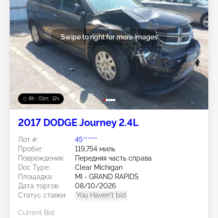
Swipe to right for more images
8h : 01m : 09s
2017 DODGE Journey 2.4L
Лот #:
45******
Пробег:
119,754 миль
Повреждения:
Передняя часть справа
Doc Type:
Clear Michigan
Площадка:
MI - GRAND RAPIDS
Дата торгов:
08/10/2026
Статус ставки:
You Haven't bid
Current Bid: