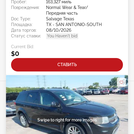
Пробег:
163,327 миль
Повреждения:
Normal Wear & Tear/
Передняя часть
Doc Type:
Salvage Texas
Площадка:
TX - SAN ANTONIO-SOUTH
Дата торгов:
08/10/2026
Статус ставки:
You Haven't bid
Current Bid:
$0
СТАВИТЬ
Swipe to right for more images