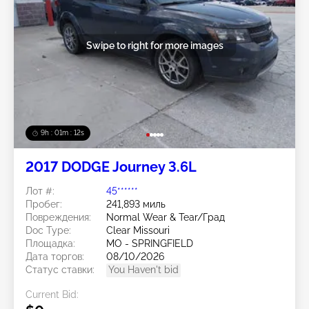
Swipe to right for more images
9h : 01m : 09s
2017 DODGE Journey 3.6L
Лот #:
45******
Пробег:
241,893 миль
Повреждения:
Normal Wear & Tear/Град
Doc Type:
Clear Missouri
Площадка:
MO - SPRINGFIELD
Дата торгов:
08/10/2026
Статус ставки:
You Haven't bid
Current Bid: