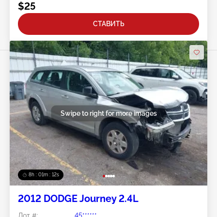
$25
СТАВИТЬ
Swipe to right for more images
8h : 01m : 09s
2012 DODGE Journey 2.4L
Лот #:
45******