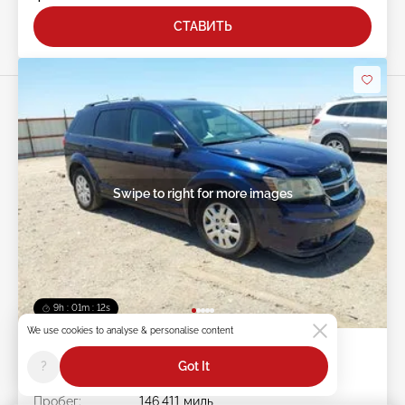
СТАВИТЬ
Swipe to right for more images
9h : 01m : 09s
We use cookies to analyse & personalise content
2018 DODGE Journey 2.4L
?
Got It
Лот #:
45******
Пробег:
146,411 миль