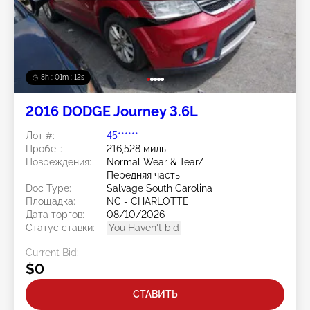
8h : 01m : 09s
2016 DODGE Journey 3.6L
Лот #:
45******
Пробег:
216,528 миль
Повреждения:
Normal Wear & Tear/
Передняя часть
Doc Type:
Salvage South Carolina
Площадка:
NC - CHARLOTTE
Дата торгов:
08/10/2026
Статус ставки:
You Haven't bid
Current Bid:
$0
СТАВИТЬ