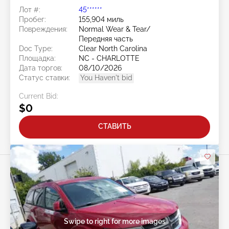
Лот #:
45******
Пробег:
155,904 миль
Повреждения:
Normal Wear & Tear/
Передняя часть
Doc Type:
Clear North Carolina
Площадка:
NC - CHARLOTTE
Дата торгов:
08/10/2026
Статус ставки:
You Haven't bid
Current Bid:
$0
СТАВИТЬ
Swipe to right for more images