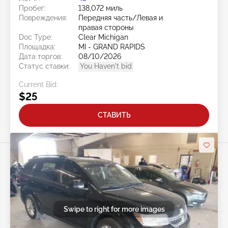
Пробег:
138,072 миль
Повреждения:
Передняя часть/Левая и
правая стороны
Doc Type:
Clear Michigan
Площадка:
MI - GRAND RAPIDS
Дата торгов:
08/10/2026
Статус ставки:
You Haven't bid
Current Bid:
$25
СТАВИТЬ
Swipe to right for more images