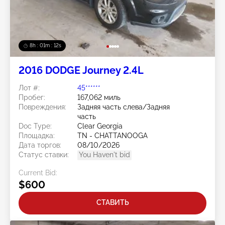
8h : 01m : 09s
2016 DODGE Journey 2.4L
Лот #:
45******
Пробег:
167,062 миль
Повреждения:
Задняя часть слева/Задняя
часть
Doc Type:
Clear Georgia
Площадка:
TN - CHATTANOOGA
Дата торгов:
08/10/2026
Статус ставки:
You Haven't bid
Current Bid:
$600
СТАВИТЬ