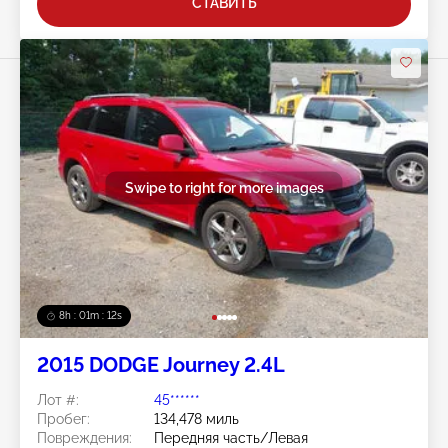
СТАВИТЬ
Swipe to right for more images
8h : 01m : 09s
2015 DODGE Journey 2.4L
Лот #:
45******
Пробег:
134,478 миль
Повреждения:
Передняя часть/Левая