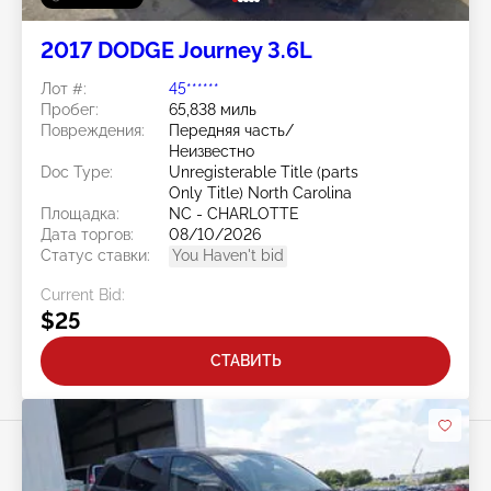
2017 DODGE Journey 3.6L
Лот #:
45******
Пробег:
65,838 миль
Повреждения:
Передняя часть/
Неизвестно
Doc Type:
Unregisterable Title (parts
Only Title) North Carolina
Площадка:
NC - CHARLOTTE
Дата торгов:
08/10/2026
Статус ставки:
You Haven't bid
Current Bid:
$25
СТАВИТЬ