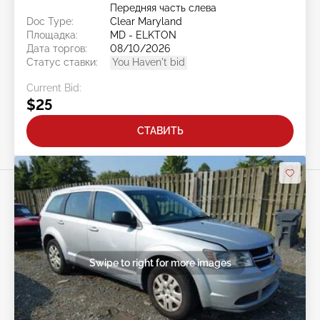
Передняя часть слева
Doc Type:
Clear Maryland
Площадка:
MD - ELKTON
Дата торгов:
08/10/2026
Статус ставки:
You Haven't bid
Current Bid:
$25
СТАВИТЬ
Swipe to right for more images