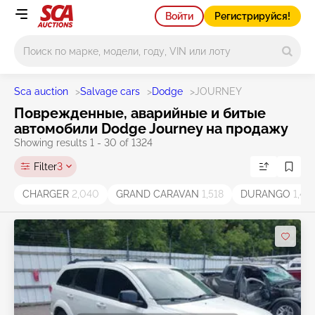
Войти
Регистрируйся!
Main search
Sca auction
>
Salvage cars
>
Dodge
>
JOURNEY
Поврежденные, аварийные и битые
автомобили Dodge Journey на продажу
Showing results 1 - 30 of 1324
Filter
3
CHARGER
2,040
GRAND CARAVAN
1,518
DURANGO
1,43