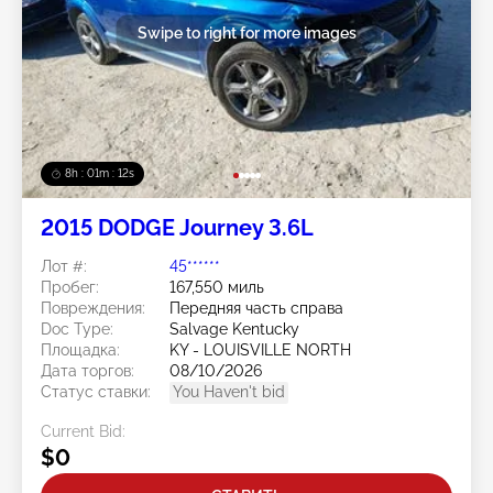
Swipe to right for more images
8h : 01m : 09s
2015 DODGE Journey 3.6L
Лот #:
45******
Пробег:
167,550 миль
Повреждения:
Передняя часть справа
Doc Type:
Salvage Kentucky
Площадка:
KY - LOUISVILLE NORTH
Дата торгов:
08/10/2026
Статус ставки:
You Haven't bid
Current Bid:
$0