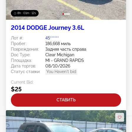
8h : 01m : 09s
2014 DODGE Journey 3.6L
Лот #:
45******
Пробег:
186,668 миль
Повреждения:
Задняя часть справа
Doc Type:
Clear Michigan
Площадка:
MI - GRAND RAPIDS
Дата торгов:
08/10/2026
Статус ставки:
You Haven't bid
Current Bid:
$25
СТАВИТЬ