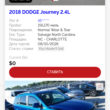
2018 DODGE Journey 2.4L
Лот #:
45******
Пробег:
156,170 миль
Повреждения:
Normal Wear & Tear
Doc Type:
Salvage North Carolina
Площадка:
NC - CHARLOTTE
Дата торгов:
08/10/2026
Статус ставки:
You Haven't bid
Current Bid:
$0
СТАВИТЬ