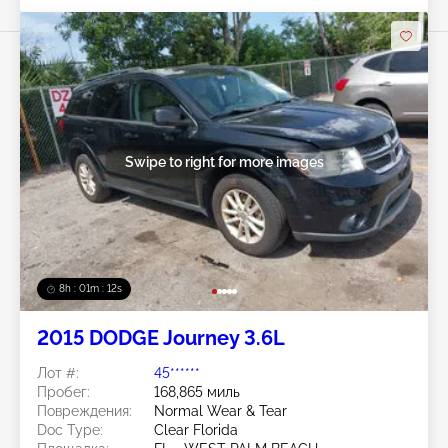
Swipe to right for more images
8h : 01m : 09s
2015 DODGE Journey 3.6L
Лот #:
45******
Пробег:
168,865 миль
Повреждения:
Normal Wear & Tear
Doc Type:
Clear Florida