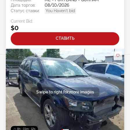
Дата торгов:
08/10/2026
Статус ставки:
You Haven't bid
Current Bid:
$0
СТАВИТЬ
Swipe to right for more images
8h : 01m : 09s