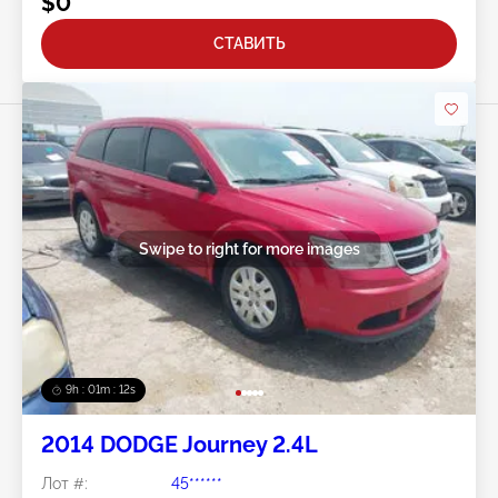
$0
СТАВИТЬ
Swipe to right for more images
9h : 01m : 09s
2014 DODGE Journey 2.4L
Лот #:
45******