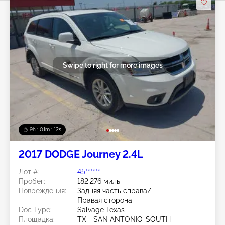
Swipe to right for more images
9h : 01m : 09s
2017 DODGE Journey 2.4L
Лот #:
45******
Пробег:
182,276 миль
Повреждения:
Задняя часть справа/
Правая сторона
Doc Type:
Salvage Texas
Площадка:
TX - SAN ANTONIO-SOUTH