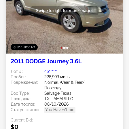
Swipe to right for more images
9h : 01m : 09s
2011 DODGE Journey 3.6L
Лот #:
45******
Пробег:
228,993 миль
Повреждения:
Normal Wear & Tear/
Повсюду
Doc Type:
Salvage Texas
Площадка:
TX - AMARILLO
Дата торгов:
08/10/2026
Статус ставки:
You Haven't bid
Current Bid:
$0