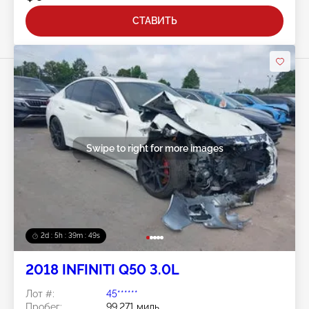
СТАВИТЬ
Swipe to right for more images
2d : 5h : 39m : 46s
2018 INFINITI Q50 3.0L
Лот #:
45******
Пробег:
99,271 миль