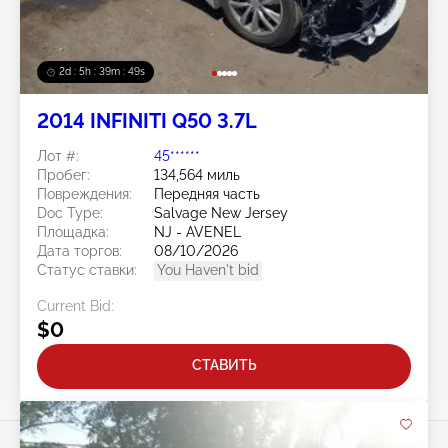
2d : 5h : 39m : 46s
2014 INFINITI Q50 3.7L
Лот #:
45******
Пробег:
134,564 миль
Повреждения:
Передняя часть
Doc Type:
Salvage New Jersey
Площадка:
NJ - AVENEL
Дата торгов:
08/10/2026
Статус ставки:
You Haven't bid
Current Bid:
$0
СТАВИТЬ