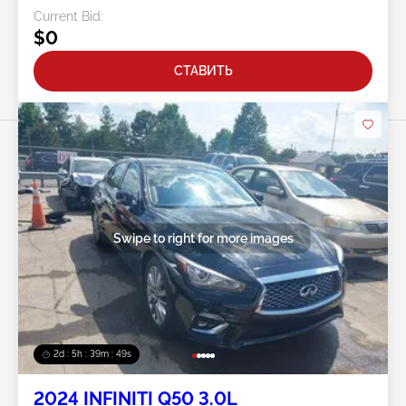
Current Bid:
$0
СТАВИТЬ
Swipe to right for more images
2d : 5h : 39m : 46s
2024 INFINITI Q50 3.0L