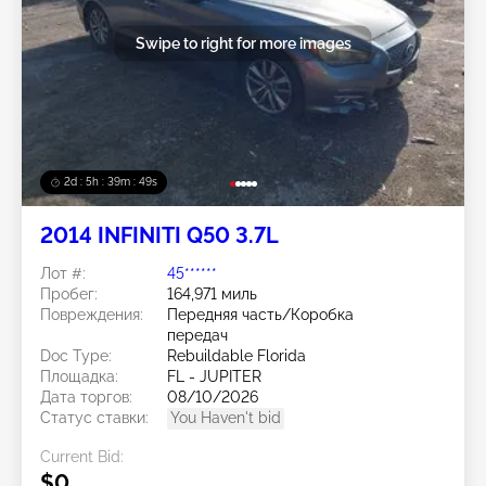
Swipe to right for more images
2d : 5h : 39m : 46s
2014 INFINITI Q50 3.7L
Лот #:
45******
Пробег:
164,971 миль
Повреждения:
Передняя часть/Коробка
передач
Doc Type:
Rebuildable Florida
Площадка:
FL - JUPITER
Дата торгов:
08/10/2026
Статус ставки:
You Haven't bid
Current Bid:
$0