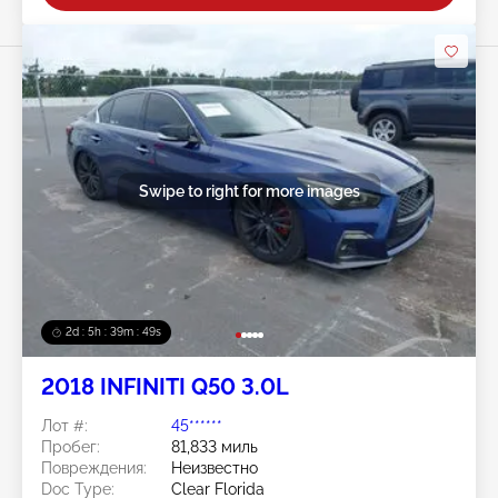
Swipe to right for more images
2d : 5h : 39m : 46s
2018 INFINITI Q50 3.0L
Лот #:
45******
Пробег:
81,833 миль
Повреждения:
Неизвестно
Doc Type:
Clear Florida