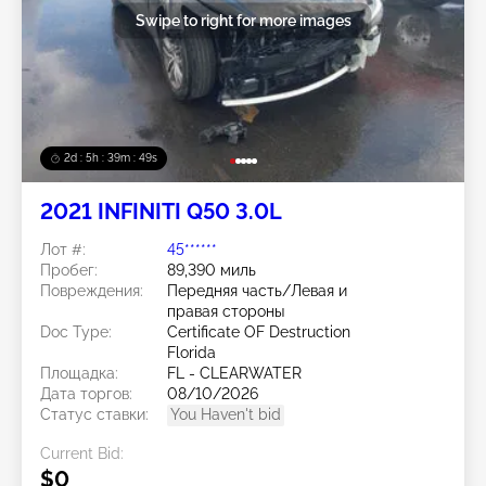
Swipe to right for more images
2d : 5h : 39m : 46s
2021 INFINITI Q50 3.0L
Лот #:
45******
Пробег:
89,390 миль
Повреждения:
Передняя часть/Левая и
правая стороны
Doc Type:
Certificate OF Destruction
Florida
Площадка:
FL - CLEARWATER
Дата торгов:
08/10/2026
Статус ставки:
You Haven't bid
Current Bid:
$0