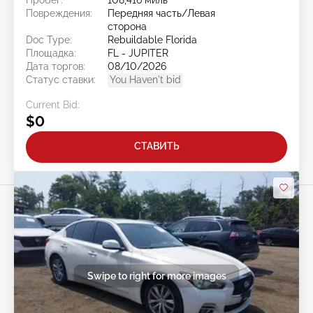
Повреждения:
Передняя часть/Левая
сторона
Doc Type:
Rebuildable Florida
Площадка:
FL - JUPITER
Дата торгов:
08/10/2026
Статус ставки:
You Haven't bid
Current Bid:
$0
СТАВИТЬ
Swipe to right for more images