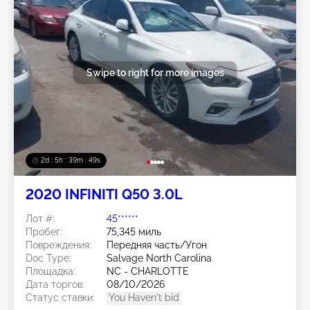
Swipe to right for more images
2d : 5h : 39m : 46s
2020 INFINITI Q50 3.0L
Лот #:
45******
Пробег:
75,345 миль
Повреждения:
Передняя часть/Угон
Doc Type:
Salvage North Carolina
Площадка:
NC - CHARLOTTE
Дата торгов:
08/10/2026
Статус ставки:
You Haven't bid