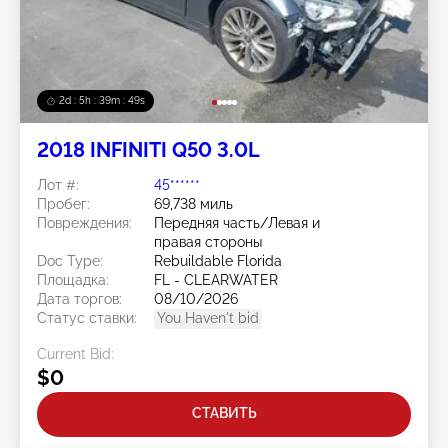
2d : 5h : 39m : 46s
2018 INFINITI Q50 3.0L
Лот #:
45******
Пробег:
69,738 миль
Повреждения:
Передняя часть/Левая и
правая стороны
Doc Type:
Rebuildable Florida
Площадка:
FL - CLEARWATER
Дата торгов:
08/10/2026
Статус ставки:
You Haven't bid
Current Bid:
$0
СТАВИТЬ