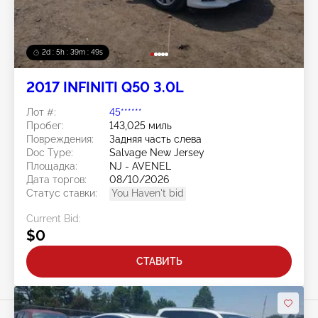
2d : 5h : 39m : 46s
2017 INFINITI Q50 3.0L
Лот #:
45******
Пробег:
143,025 миль
Повреждения:
Задняя часть слева
Doc Type:
Salvage New Jersey
Площадка:
NJ - AVENEL
Дата торгов:
08/10/2026
Статус ставки:
You Haven't bid
Current Bid:
$0
СТАВИТЬ