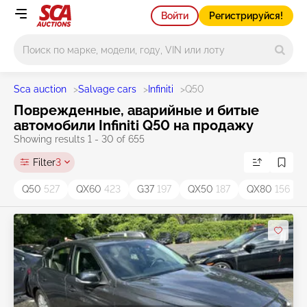
Войти
Регистрируйся!
Main search
Sca auction
>
Salvage cars
>
Infiniti
>
Q50
Поврежденные, аварийные и битые
автомобили Infiniti Q50 на продажу
Showing results 1 - 30 of 655
Filter
3
Q50
527
QX60
423
G37
197
QX50
187
QX80
156