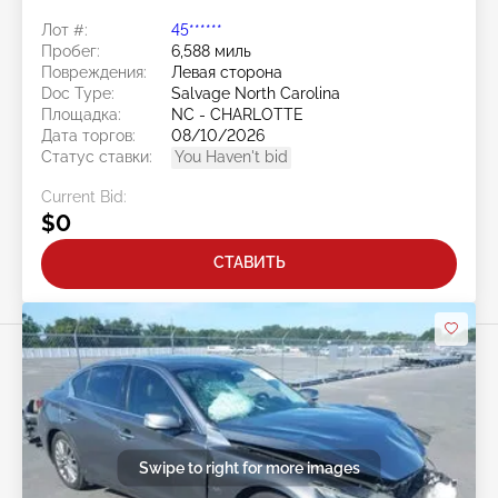
Лот #:
45******
Пробег:
6,588 миль
Повреждения:
Левая сторона
Doc Type:
Salvage North Carolina
Площадка:
NC - CHARLOTTE
Дата торгов:
08/10/2026
Статус ставки:
You Haven't bid
Current Bid:
$0
СТАВИТЬ
Swipe to right for more images