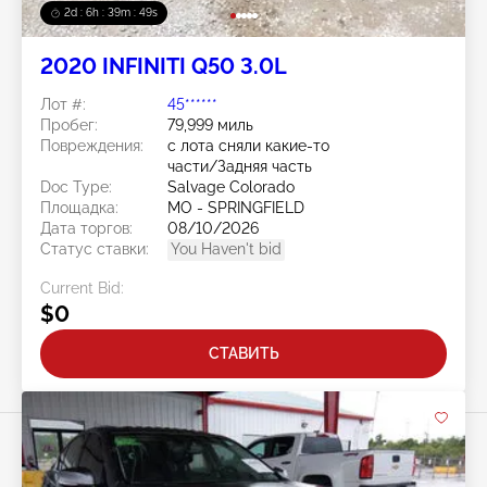
2d : 6h : 39m : 46s
2020 INFINITI Q50 3.0L
Лот #:
45******
Пробег:
79,999 миль
Повреждения:
с лота сняли какие-то
части/Задняя часть
Doc Type:
Salvage Colorado
Площадка:
MO - SPRINGFIELD
Дата торгов:
08/10/2026
Статус ставки:
You Haven't bid
Current Bid:
$0
СТАВИТЬ