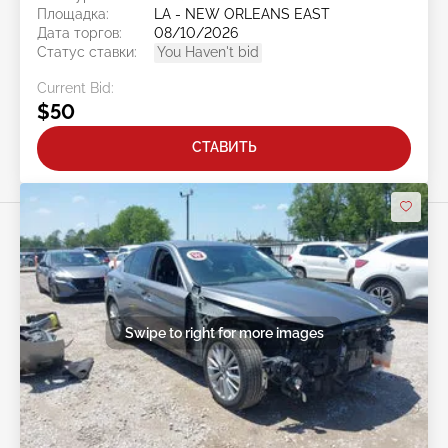
Площадка:
LA - NEW ORLEANS EAST
Дата торгов:
08/10/2026
Статус ставки:
You Haven't bid
Current Bid:
$50
СТАВИТЬ
Swipe to right for more images