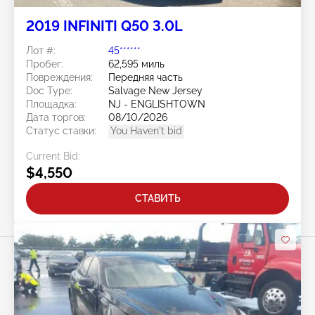
2019 INFINITI Q50 3.0L
Лот #:
45******
Пробег:
62,595 миль
Повреждения:
Передняя часть
Doc Type:
Salvage New Jersey
Площадка:
NJ - ENGLISHTOWN
Дата торгов:
08/10/2026
Статус ставки:
You Haven't bid
Current Bid:
$4,550
СТАВИТЬ