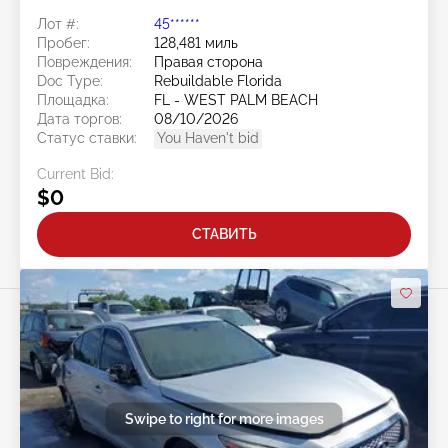
Лот #:
45******
Пробег:
128,481 миль
Повреждения:
Правая сторона
Doc Type:
Rebuildable Florida
Площадка:
FL - WEST PALM BEACH
Дата торгов:
08/10/2026
Статус ставки:
You Haven't bid
Current Bid:
$0
СТАВИТЬ
Swipe to right for more images