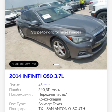
Swipe to right for more images
2d : 6h : 39m : 46s
2014 INFINITI Q50 3.7L
Лот #:
45******
Пробег:
240,311 миль
Повреждения:
Передняя часть/
Конфискация
Doc Type:
Salvage Texas
Площадка:
TX - SAN ANTONIO-SOUTH