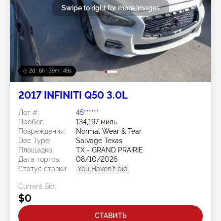
Swipe to right for more images
2d : 6h : 39m : 46s
2017 INFINITI Q50 3.0L
Лот #:
45******
Пробег:
134,197 миль
Повреждения:
Normal Wear & Tear
Doc Type:
Salvage Texas
Площадка:
TX - GRAND PRAIRIE
Дата торгов:
08/10/2026
Статус ставки:
You Haven't bid
Current Bid:
$0
СТАВИТЬ