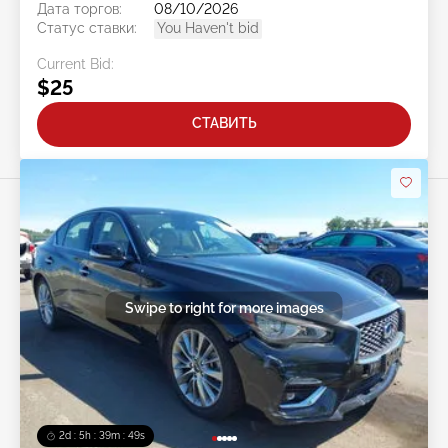
Дата торгов:
08/10/2026
Статус ставки:
You Haven't bid
Current Bid:
$25
СТАВИТЬ
Swipe to right for more images
2d : 5h : 39m : 46s