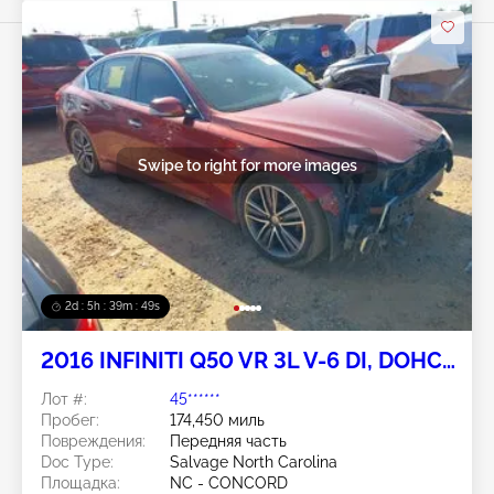
Swipe to right for more images
2d : 5h : 39m : 46s
2016 INFINITI Q50 VR 3L V-6 DI, DOHC,
VVT, turbo, 300HP
Лот #:
45******
Пробег:
174,450 миль
Повреждения:
Передняя часть
Doc Type:
Salvage North Carolina
Площадка:
NC - CONCORD