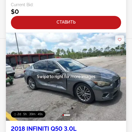
Current Bid:
$0
СТАВИТЬ
Swipe to right for more images
2d : 5h : 39m : 46s
2018 INFINITI Q50 3.0L