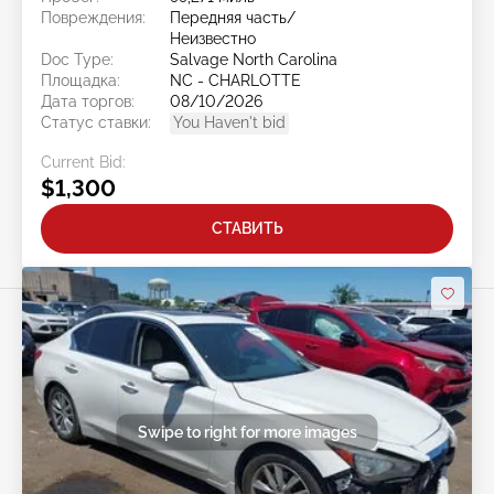
Повреждения:
Передняя часть/
Неизвестно
Doc Type:
Salvage North Carolina
Площадка:
NC - CHARLOTTE
Дата торгов:
08/10/2026
Статус ставки:
You Haven't bid
Current Bid:
$1,300
СТАВИТЬ
Swipe to right for more images