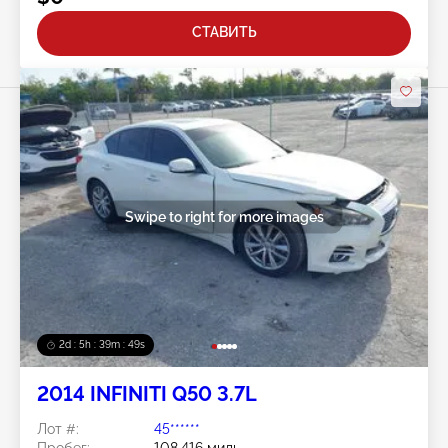
СТАВИТЬ
Swipe to right for more images
2d : 5h : 39m : 46s
2014 INFINITI Q50 3.7L
Лот #:
45******
Пробег:
108,416 миль