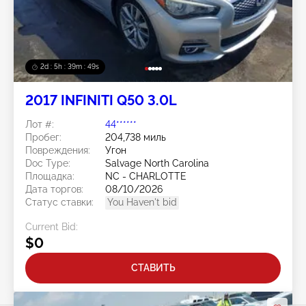
2d : 5h : 39m : 46s
2017 INFINITI Q50 3.0L
Лот #:
44******
Пробег:
204,738 миль
Повреждения:
Угон
Doc Type:
Salvage North Carolina
Площадка:
NC - CHARLOTTE
Дата торгов:
08/10/2026
Статус ставки:
You Haven't bid
Current Bid:
$0
СТАВИТЬ