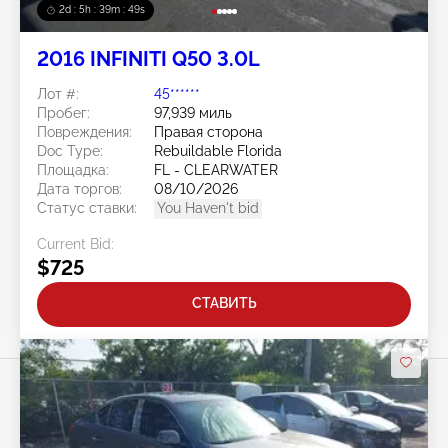
2d : 5h : 39m : 46s
2016 INFINITI Q50 3.0L
Лот #:
45******
Пробег:
97,939 миль
Повреждения:
Правая сторона
Doc Type:
Rebuildable Florida
Площадка:
FL - CLEARWATER
Дата торгов:
08/10/2026
Статус ставки:
You Haven't bid
Current Bid:
$725
СТАВИТЬ