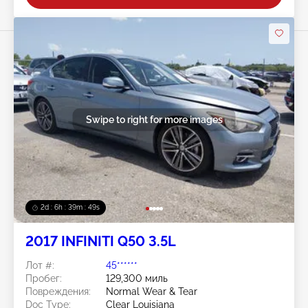
Swipe to right for more images
2d : 6h : 39m : 46s
2017 INFINITI Q50 3.5L
Лот #:
45******
Пробег:
129,300 миль
Повреждения:
Normal Wear & Tear
Doc Type:
Clear Louisiana