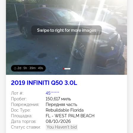
Swipe to right for more images
2d : 5h : 39m : 46s
2019 INFINITI Q50 3.0L
Лот #:
45******
Пробег:
150,617 миль
Повреждения:
Передняя часть
Doc Type:
Rebuildable Florida
Площадка:
FL - WEST PALM BEACH
Дата торгов:
08/10/2026
Статус ставки:
You Haven't bid