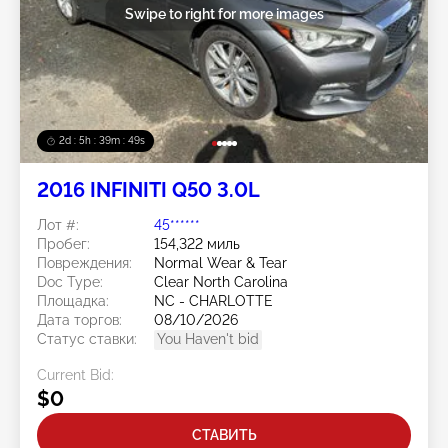
Swipe to right for more images
2d : 5h : 39m : 46s
2016 INFINITI Q50 3.0L
Лот #:
45******
Пробег:
154,322 миль
Повреждения:
Normal Wear & Tear
Doc Type:
Clear North Carolina
Площадка:
NC - CHARLOTTE
Дата торгов:
08/10/2026
Статус ставки:
You Haven't bid
Current Bid:
$0
СТАВИТЬ