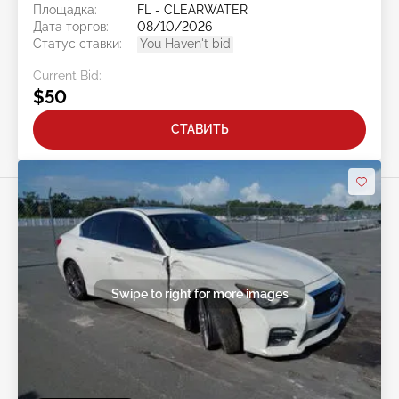
Площадка:
FL - CLEARWATER
Дата торгов:
08/10/2026
Статус ставки:
You Haven't bid
Current Bid:
$50
СТАВИТЬ
Swipe to right for more images