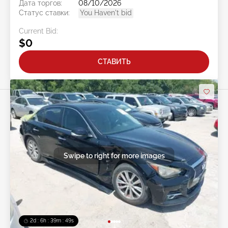
Дата торгов:
08/10/2026
Статус ставки:
You Haven't bid
Current Bid:
$0
СТАВИТЬ
Swipe to right for more images
2d : 6h : 39m : 46s