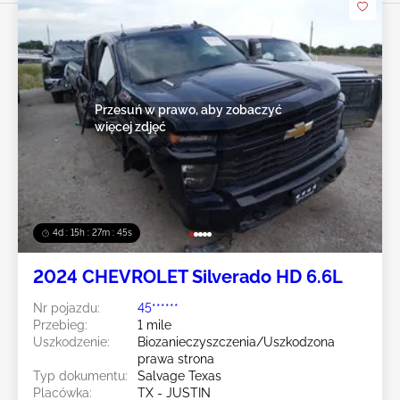
Przesuń w prawo, aby zobaczyć
więcej zdjęć
4d : 15h : 27m : 43s
2024 CHEVROLET Silverado HD 6.6L
Nr pojazdu:
45******
Przebieg:
1 mile
Uszkodzenie:
Biozanieczyszczenia/Uszkodzona
prawa strona
Typ dokumentu:
Salvage Texas
Placówka:
TX - JUSTIN