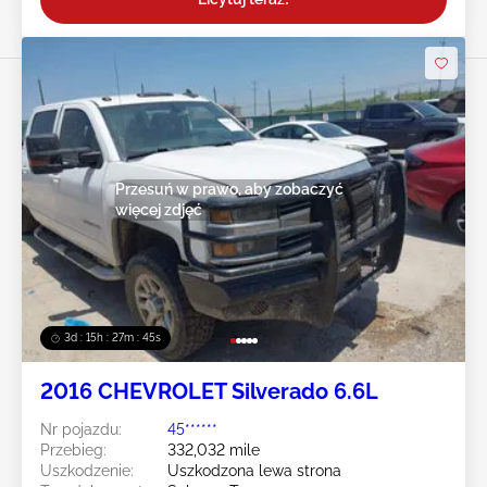
Przesuń w prawo, aby zobaczyć
więcej zdjęć
3d : 15h : 27m : 43s
2016 CHEVROLET Silverado 6.6L
Nr pojazdu:
45******
Przebieg:
332,032 mile
Uszkodzenie:
Uszkodzona lewa strona