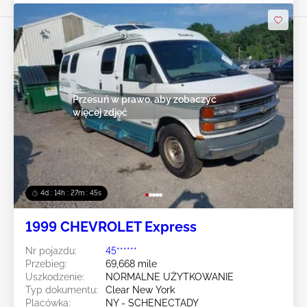
Przesuń w prawo, aby zobaczyć
więcej zdjęć
4d : 14h : 27m : 43s
1999 CHEVROLET Express
Nr pojazdu:
45******
Przebieg:
69,668 mile
Uszkodzenie:
NORMALNE UŻYTKOWANIE
Typ dokumentu:
Clear New York
Placówka:
NY - SCHENECTADY