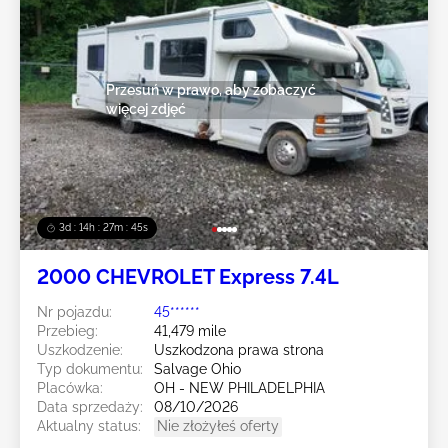
Przesuń w prawo, aby zobaczyć
więcej zdjęć
3d : 14h : 27m : 43s
2000 CHEVROLET Express 7.4L
Nr pojazdu:
45******
Przebieg:
41,479 mile
Uszkodzenie:
Uszkodzona prawa strona
Typ dokumentu:
Salvage Ohio
Placówka:
OH - NEW PHILADELPHIA
Data sprzedaży:
08/10/2026
Aktualny status:
Nie złożyłeś oferty