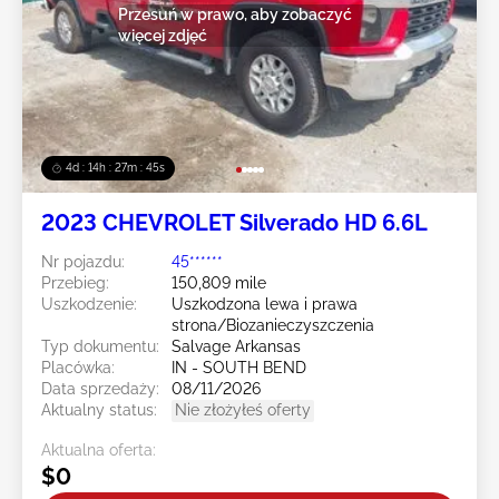
Przesuń w prawo, aby zobaczyć
więcej zdjęć
4d : 14h : 27m : 43s
2023 CHEVROLET Silverado HD 6.6L
Nr pojazdu:
45******
Przebieg:
150,809 mile
Uszkodzenie:
Uszkodzona lewa i prawa
strona/Biozanieczyszczenia
Typ dokumentu:
Salvage Arkansas
Placówka:
IN - SOUTH BEND
Data sprzedaży:
08/11/2026
Aktualny status:
Nie złożyłeś oferty
Aktualna oferta:
$0