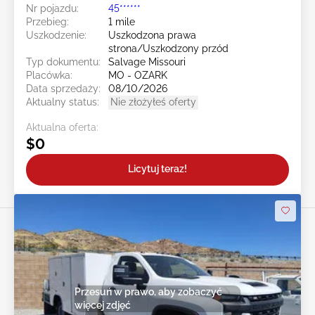
Nr pojazdu:
45******
Przebieg:
1 mile
Uszkodzenie:
Uszkodzona prawa
strona/Uszkodzony przód
Typ dokumentu:
Salvage Missouri
Placówka:
MO - OZARK
Data sprzedaży:
08/10/2026
Aktualny status:
Nie złożyłeś oferty
Aktualna oferta:
$0
Licytuj teraz!
Przesuń w prawo, aby zobaczyć
więcej zdjęć