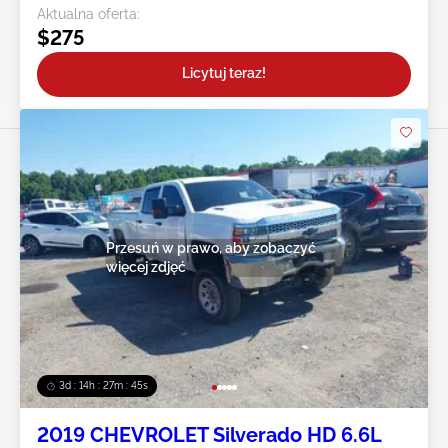
Aktualna oferta:
$275
Licytuj teraz!
Przesuń w prawo, aby zobaczyć
więcej zdjęć
3d : 14h : 27m : 43s
2019 CHEVROLET Silverado HD 6.6L