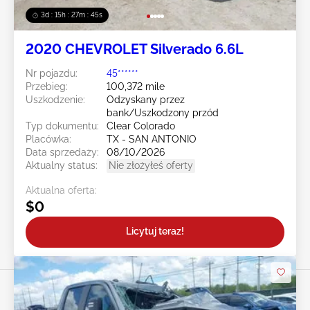
3d : 15h : 27m : 43s
2020 CHEVROLET Silverado 6.6L
Nr pojazdu:
45******
Przebieg:
100,372 mile
Uszkodzenie:
Odzyskany przez
bank/Uszkodzony przód
Typ dokumentu:
Clear Colorado
Placówka:
TX - SAN ANTONIO
Data sprzedaży:
08/10/2026
Aktualny status:
Nie złożyłeś oferty
Aktualna oferta:
$0
Licytuj teraz!