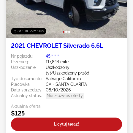
3d : 17h : 27m : 43s
2021 CHEVROLET Silverado 6.6L
Nr pojazdu:
45******
Przebieg:
117,844 mile
Uszkodzenie:
Uszkodzony
tył/Uszkodzony przód
Typ dokumentu:
Salvage California
Placówka:
CA - SANTA CLARITA
Data sprzedaży:
08/10/2026
Aktualny status:
Nie złożyłeś oferty
Aktualna oferta:
$125
Licytuj teraz!