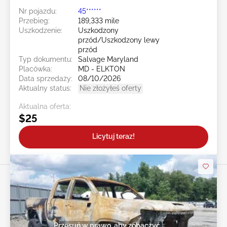
Nr pojazdu:
45******
Przebieg:
189,333 mile
Uszkodzenie:
Uszkodzony
przód/Uszkodzony lewy
przód
Typ dokumentu:
Salvage Maryland
Placówka:
MD - ELKTON
Data sprzedaży:
08/10/2026
Aktualny status:
Nie złożyłeś oferty
Aktualna oferta:
$25
Licytuj teraz!
Przesuń w prawo, aby zobaczyć