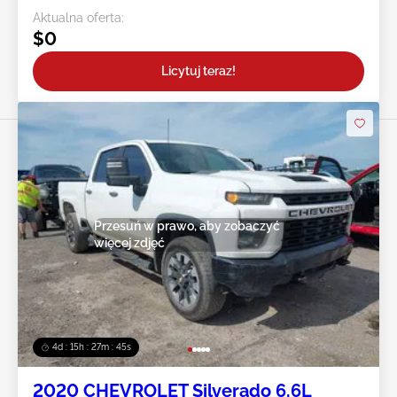
Aktualna oferta:
$0
Licytuj teraz!
Przesuń w prawo, aby zobaczyć
więcej zdjęć
4d : 15h : 27m : 43s
2020 CHEVROLET Silverado 6.6L