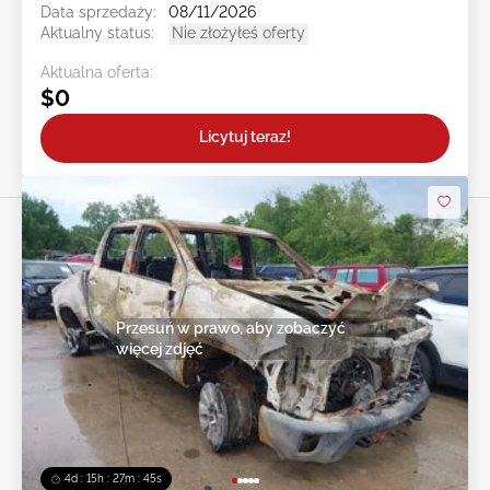
Data sprzedaży:
08/11/2026
Aktualny status:
Nie złożyłeś oferty
Aktualna oferta:
$0
Licytuj teraz!
Przesuń w prawo, aby zobaczyć
więcej zdjęć
4d : 15h : 27m : 43s