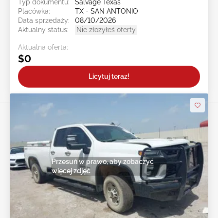
Typ dokumentu:
Salvage Texas
Placówka:
TX - SAN ANTONIO
Data sprzedaży:
08/10/2026
Aktualny status:
Nie złożyłeś oferty
Aktualna oferta:
$0
Licytuj teraz!
Przesuń w prawo, aby zobaczyć
więcej zdjęć