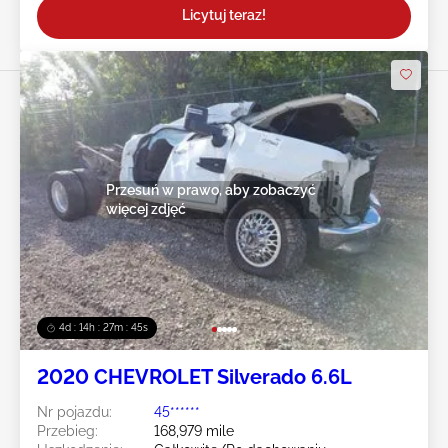
Licytuj teraz!
Przesuń w prawo, aby zobaczyć
więcej zdjęć
4d : 14h : 27m : 43s
2020 CHEVROLET Silverado 6.6L
Nr pojazdu:
45******
Przebieg:
168,979 mile