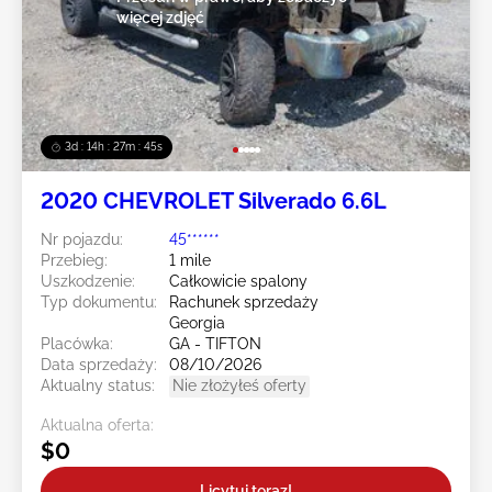
więcej zdjęć
3d : 14h : 27m : 43s
2020 CHEVROLET Silverado 6.6L
Nr pojazdu:
45******
Przebieg:
1 mile
Uszkodzenie:
Całkowicie spalony
Typ dokumentu:
Rachunek sprzedaży
Georgia
Placówka:
GA - TIFTON
Data sprzedaży:
08/10/2026
Aktualny status:
Nie złożyłeś oferty
Aktualna oferta:
$0
Licytuj teraz!