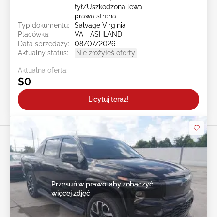
tył/Uszkodzona lewa i
prawa strona
Typ dokumentu:
Salvage Virginia
Placówka:
VA - ASHLAND
Data sprzedaży:
08/07/2026
Aktualny status:
Nie złożyłeś oferty
Aktualna oferta:
$0
Licytuj teraz!
Przesuń w prawo, aby zobaczyć
więcej zdjęć