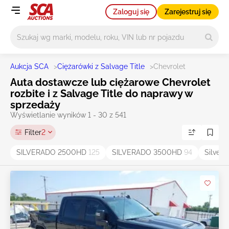
Zaloguj się
Zarejestruj się
Główne wyszukiwanie
Aukcja SCA
>
Ciężarówki z Salvage Title
>
Chevrolet
Auta dostawcze lub ciężarowe Chevrolet
rozbite i z Salvage Title do naprawy w
sprzedaży
Wyświetlanie wyników 1 - 30 z 541
Filter
2
SILVERADO 2500HD
125
SILVERADO 3500HD
94
Silver