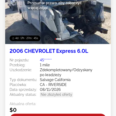
Przesuń w prawo, aby zobaczyć
więcej zdjęć
4d : 17h : 27m : 43s
2006 CHEVROLET Express 6.0L
Nr pojazdu:
45******
Przebieg:
1 mile
Uszkodzenie:
Zdekompletowany/Odzyskany
po kradzieży
Typ dokumentu:
Salvage California
Placówka:
CA - RIVERSIDE
Data sprzedaży:
08/11/2026
Aktualny status:
Nie złożyłeś oferty
Aktualna oferta:
$0