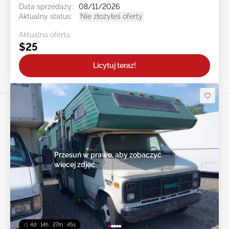
Data sprzedaży:
08/11/2026
Aktualny status:
Nie złożyłeś oferty
Aktualna oferta:
$25
Licytuj teraz!
Przesuń w prawo, aby zobaczyć
więcej zdjęć
4d : 14h : 27m : 43s