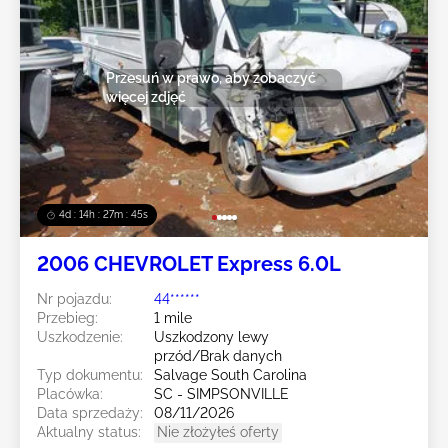
Przesuń w prawo, aby zobaczyć
więcej zdjęć
4d : 14h : 27m : 43s
2006 CHEVROLET Express 6.0L
Nr pojazdu:
44******
Przebieg:
1 mile
Uszkodzenie:
Uszkodzony lewy
przód/Brak danych
Typ dokumentu:
Salvage South Carolina
Placówka:
SC - SIMPSONVILLE
Data sprzedaży:
08/11/2026
Aktualny status:
Nie złożyłeś oferty