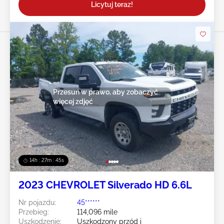
Licytuj teraz!
Przesuń w prawo, aby zobaczyć
więcej zdjęć
14h : 27m : 43s
2023 CHEVROLET Silverado HD 6.6L
Nr pojazdu:
45******
Przebieg:
114,096 mile
Uszkodzenie:
Uszkodzony przód i