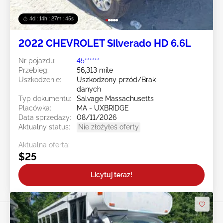
4d : 14h : 27m : 43s
2022 CHEVROLET Silverado HD 6.6L
Nr pojazdu:
45******
Przebieg:
56,313 mile
Uszkodzenie:
Uszkodzony przód/Brak
danych
Typ dokumentu:
Salvage Massachusetts
Placówka:
MA - UXBRIDGE
Data sprzedaży:
08/11/2026
Aktualny status:
Nie złożyłeś oferty
Aktualna oferta:
$25
Licytuj teraz!