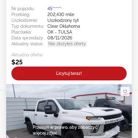
Nr pojazdu:
45******
Przebieg:
202,430 mile
Uszkodzenie:
Uszkodzony tył
Typ dokumentu:
Clear Oklahoma
Placówka:
OK - TULSA
Data sprzedaży:
08/11/2026
Aktualny status:
Nie złożyłeś oferty
Aktualna oferta:
$25
Licytuj teraz!
Przesuń w prawo, aby zobaczyć
więcej zdjęć