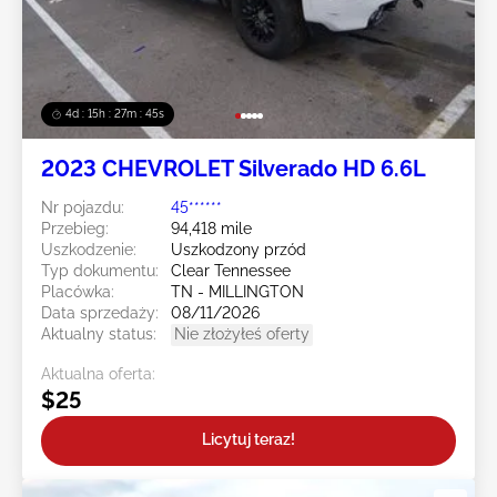
4d : 15h : 27m : 43s
2023 CHEVROLET Silverado HD 6.6L
Nr pojazdu:
45******
Przebieg:
94,418 mile
Uszkodzenie:
Uszkodzony przód
Typ dokumentu:
Clear Tennessee
Placówka:
TN - MILLINGTON
Data sprzedaży:
08/11/2026
Aktualny status:
Nie złożyłeś oferty
Aktualna oferta:
$25
Licytuj teraz!