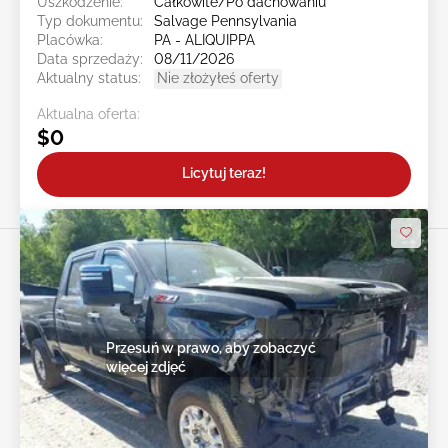
Uszkodzenie:
Całkowite/Po dachowaniu
Typ dokumentu:
Salvage Pennsylvania
Placówka:
PA - ALIQUIPPA
Data sprzedaży:
08/11/2026
Aktualny status:
Nie złożyłeś oferty
Aktualna oferta:
$0
Licytuj teraz!
Przesuń w prawo, aby zobaczyć
więcej zdjęć