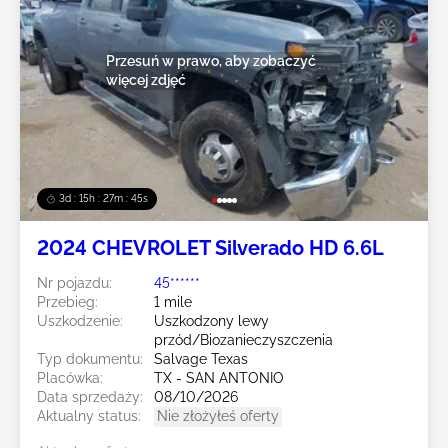
Przesuń w prawo, aby zobaczyć
więcej zdjęć
3d : 15h : 27m : 43s
2024 CHEVROLET Silverado HD 6.6L
Nr pojazdu:
45******
Przebieg:
1 mile
Uszkodzenie:
Uszkodzony lewy
przód/Biozanieczyszczenia
Typ dokumentu:
Salvage Texas
Placówka:
TX - SAN ANTONIO
Data sprzedaży:
08/10/2026
Aktualny status:
Nie złożyłeś oferty