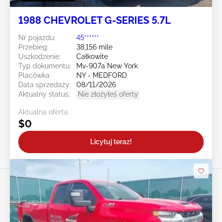
1988 CHEVROLET G-SERIES 5.7L
Nr pojazdu:
45******
Przebieg:
38,156 mile
Uszkodzenie:
Całkowite
Typ dokumentu:
Mv-907a New York
Placówka:
NY - MEDFORD
Data sprzedaży:
08/11/2026
Aktualny status:
Nie złożyłeś oferty
Aktualna oferta:
$0
Licytuj teraz!