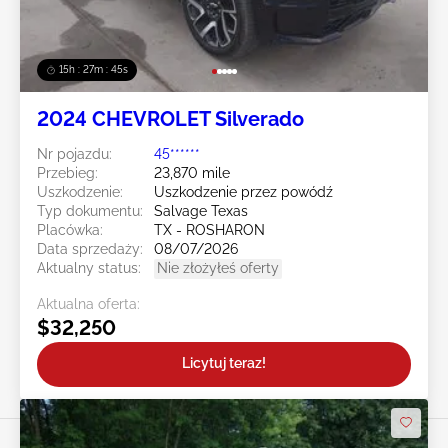
15h : 27m : 43s
2024 CHEVROLET Silverado
Nr pojazdu:
45******
Przebieg:
23,870 mile
Uszkodzenie:
Uszkodzenie przez powódź
Typ dokumentu:
Salvage Texas
Placówka:
TX - ROSHARON
Data sprzedaży:
08/07/2026
Aktualny status:
Nie złożyłeś oferty
Aktualna oferta:
$32,250
Licytuj teraz!