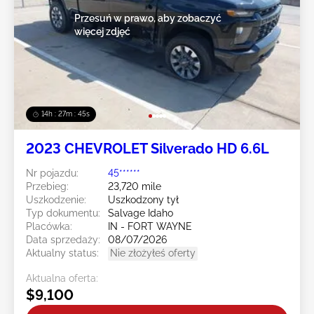
Przesuń w prawo, aby zobaczyć
więcej zdjęć
14h : 27m : 43s
2023 CHEVROLET Silverado HD 6.6L
Nr pojazdu:
45******
Przebieg:
23,720 mile
Uszkodzenie:
Uszkodzony tył
Typ dokumentu:
Salvage Idaho
Placówka:
IN - FORT WAYNE
Data sprzedaży:
08/07/2026
Aktualny status:
Nie złożyłeś oferty
Aktualna oferta:
$9,100