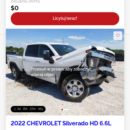
Aktualna oferta:
$0
Licytuj teraz!
Przesuń w prawo, aby zobaczyć
więcej zdjęć
3d : 15h : 27m : 43s
2022 CHEVROLET Silverado HD 6.6L