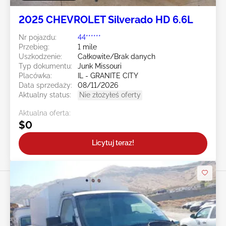
2025 CHEVROLET Silverado HD 6.6L
Nr pojazdu:
44******
Przebieg:
1 mile
Uszkodzenie:
Całkowite/Brak danych
Typ dokumentu:
Junk Missouri
Placówka:
IL - GRANITE CITY
Data sprzedaży:
08/11/2026
Aktualny status:
Nie złożyłeś oferty
Aktualna oferta:
$0
Licytuj teraz!