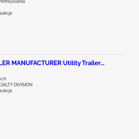
Pennsylvania
aukcja
LER MANUFACTURER Utility Trailer
ych
CIALTY DIVISION
aukcja