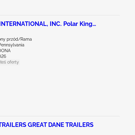
NTERNATIONAL, INC. Polar King
ony przód/Rama
Pennsylvania
TOONA
026
łeś oferty
TRAILERS GREAT DANE TRAILERS