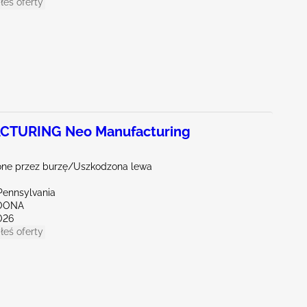
łeś oferty
CTURING Neo Manufacturing
ne przez burzę/Uszkodzona lewa
Pennsylvania
TOONA
026
łeś oferty