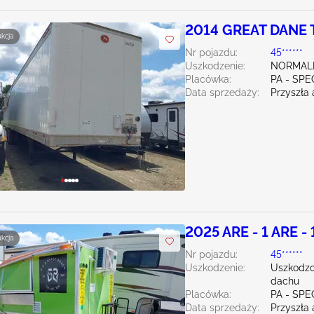
2014 GREAT DANE T
ukcja
Nr pojazdu:
45******
Uszkodzenie:
NORMAL
Placówka:
PA - SPE
Data sprzedaży:
Przyszła 
2025 ARE - 1 ARE - 
ukcja
Nr pojazdu:
45******
Uszkodzenie:
Uszkodzo
dachu
Placówka:
PA - SPE
Data sprzedaży:
Przyszła 