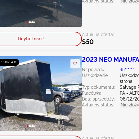
Aktualny status:
Nie złoży
Aktualna oferta:
Licytuj teraz!
$50
2023 NEO MANUFA
 : 51m : 41s
Nr pojazdu:
45******
Uszkodzenie:
Uszkodzo
strona
Typ dokumentu:
Salvage 
Placówka:
PA - AL
Data sprzedaży:
08/12/2
Aktualny status:
Nie złoży
Aktualna oferta: