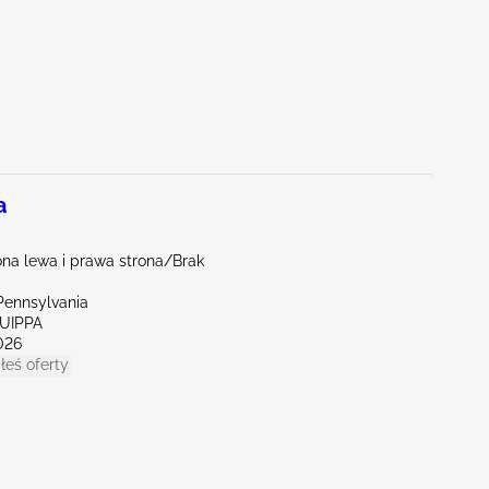
a
na lewa i prawa strona/Brak
Pennsylvania
QUIPPA
026
łeś oferty