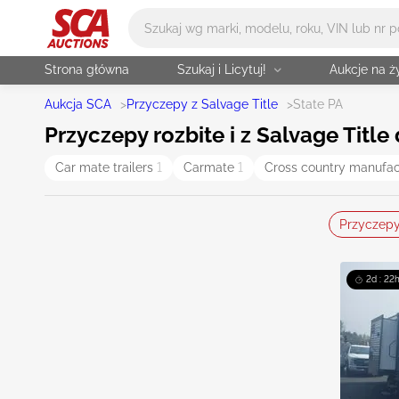
Główne wyszukiwanie
Strona główna
Szukaj i Licytuj!
Aukcje na 
Aukcja SCA
>
Przyczepy z Salvage Title
>
State PA
Przyczepy rozbite i z Salvage Titl
Car mate trailers
1
Carmate
1
Cross country manufac
Przyczep
2d : 22h