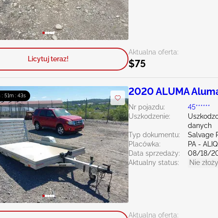
Aktualna oferta:
Licytuj teraz!
$75
2020 ALUMA Alum
 : 51m : 41s
Nr pojazdu:
45******
Uszkodzenie:
Uszkodzo
danych
Typ dokumentu:
Salvage 
Placówka:
PA - ALI
Data sprzedaży:
08/18/2
Aktualny status:
Nie złoży
Aktualna oferta: