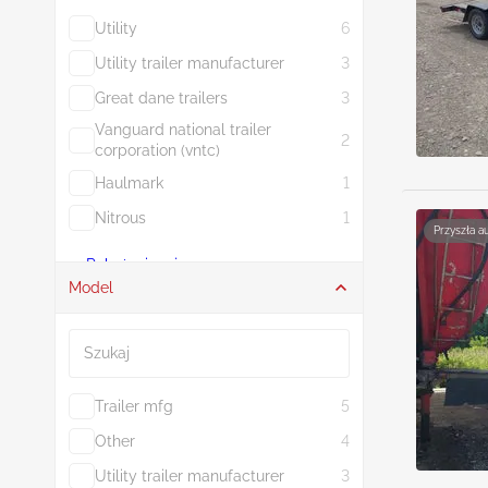
Utility
6
Utility trailer manufacturer
3
Great dane trailers
3
Vanguard national trailer
2
corporation (vntc)
Haulmark
1
Nitrous
1
Przyszła a
Pokaż więcej
Model
Szukaj
Trailer mfg
5
Other
4
Utility trailer manufacturer
3