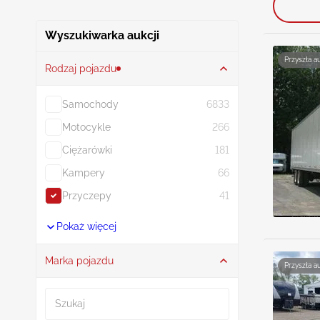
Wyszukiwarka aukcji
Przyszła a
Rodzaj pojazdu
Samochody
6833
Motocykle
266
Ciężarówki
181
Kampery
66
Przyczepy
41
Pokaż więcej
Marka pojazdu
Przyszła a
Szukaj