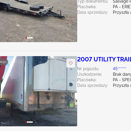
Typ dokumentu:
Salvage 
Placówka:
PA - ERIE
Data sprzedaży:
Przyszła 
2007 UTILITY TRAI
ukcja
Manufacturer
Nr pojazdu:
45******
Uszkodzenie:
Brak dan
Placówka:
PA - SPE
Data sprzedaży:
Przyszła 