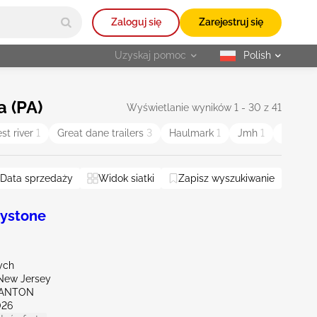
Zaloguj się
Zarejestruj się
Uzyskaj pomoc
Polish
selected
a (PA)
Wyświetlanie wyników 1 - 30 z 41
st river
1
Great dane trailers
3
Haulmark
1
Jmh
1
Kendo
Data sprzedaży
Widok siatki
Zapisz wyszukiwanie
ystone
ych
New Jersey
RANTON
026