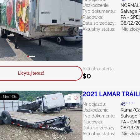
Uszkodzenie:
NORMAL
Typ dokumentu:
Salvage 
Placówka:
PA - SPE
Data sprzedaży:
08/12/2
Aktualny status:
Nie złoży
Aktualna oferta:
Licytuj teraz!
$0
2021 LAMAR TRAIL
 : 51m : 41s
Nr pojazdu:
45******
Uszkodzenie:
Rama/Ca
Typ dokumentu:
Salvage 
Placówka:
PA - GA
Data sprzedaży:
08/13/2
Aktualny status:
Nie złoży