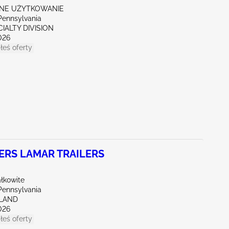
NE UŻYTKOWANIE
Pennsylvania
CIALTY DIVISION
026
łeś oferty
ERS LAMAR TRAILERS
łkowite
Pennsylvania
RLAND
026
łeś oferty