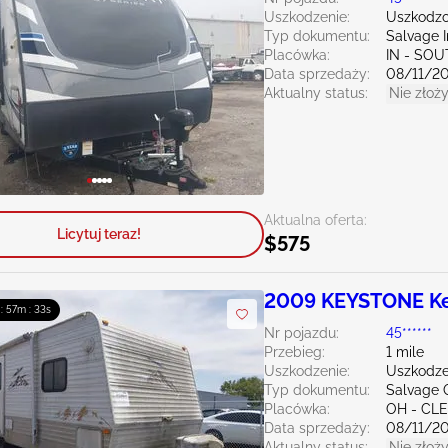
Uszkodzenie:
Uszkodzo
Typ dokumentu:
Salvage 
Placówka:
IN - SO
Data sprzedaży:
08/11/2
Aktualny status:
Nie złoży
Aktualna oferta:
Licytuj teraz!
$575
2009 KEYSTONE K
 : 57m : 32s
Nr pojazdu:
45******
Przebieg:
1 mile
Uszkodzenie:
Uszkodze
Typ dokumentu:
Salvage 
Placówka:
OH - CL
Data sprzedaży:
08/11/2
Aktualny status:
Nie złoży