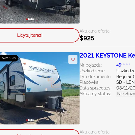
Aktualna oferta:
Licytuj teraz!
$925
2021 KEYSTONE Ke
 : 57m : 32s
Nr pojazdu:
45******
Uszkodzenie:
Uszkodzo
Typ dokumentu:
Regular C
Placówka:
SD - LE
Data sprzedaży:
08/11/2
Aktualny status:
Nie złoży
Aktualna oferta: