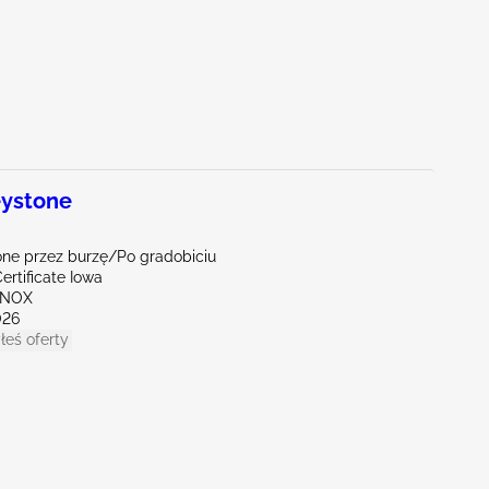
ystone
ne przez burzę/Po gradobiciu
ertificate Iowa
NNOX
026
łeś oferty