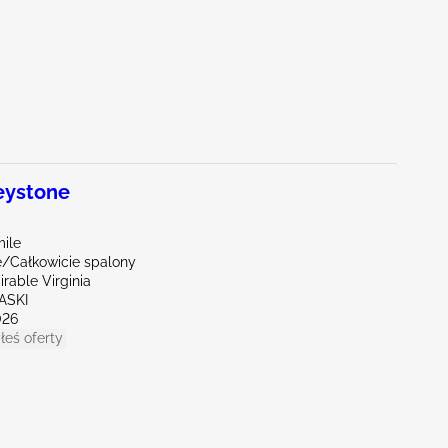
eystone
ile
e/Całkowicie spalony
rable Virginia
ASKI
026
łeś oferty