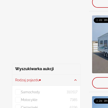
2d : 18h
Wyszukiwarka aukcji
Rodzaj pojazdu
Samochody
310517
Motocykle
7385
2d : 18h
Ciężarówki
6336