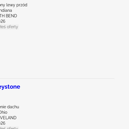
ny lewy przód
Indiana
UTH BEND
026
łeś oferty
eystone
nie dachu
Ohio
EVELAND
026
łeś oferty