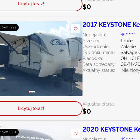
Licytuj teraz!
$0
2017 KEYSTONE Ke
 : 57m : 32s
Nr pojazdu:
45******
Przebieg:
1 mile
Uszkodzenie:
Zalanie 
Typ dokumentu:
Salvage 
Placówka:
OH - CL
Data sprzedaży:
08/11/2
Aktualny status:
Nie złoży
Aktualna oferta:
Licytuj teraz!
$0
2020 KEYSTONE K
 : 57m : 32s
Nr pojazdu:
45******