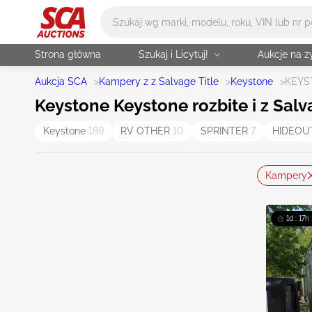
Główne wyszukiwanie
Strona główna
Szukaj i Licytuj!
Aukcje na 
Aukcja SCA
>
Kampery z z Salvage Title
>
Keystone
>
KEYS
Keystone Keystone rozbite i z Salv
Keystone
189
RV OTHER
10
SPRINTER
7
HIDEO
Kampery
1d : 17h