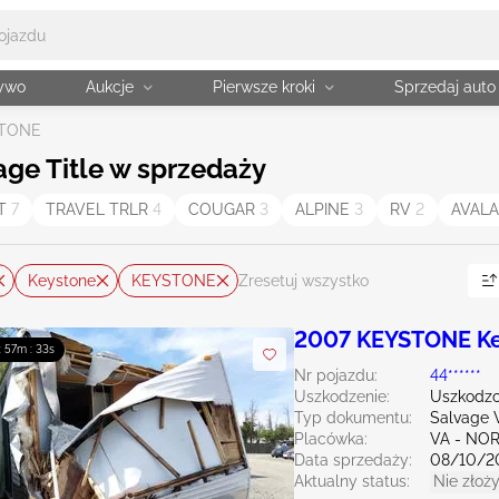
żywo
Aukcje
Pierwsze kroki
Sprzedaj auto
TONE
age Title w sprzedaży
UT
7
TRAVEL TRLR
4
COUGAR
3
ALPINE
3
RV
2
AVAL
Keystone
KEYSTONE
Zresetuj wszystko
2007 KEYSTONE Ke
 : 57m : 32s
Nr pojazdu:
44******
Uszkodzenie:
Uszkodzo
Typ dokumentu:
Salvage V
Placówka:
VA - NO
Data sprzedaży:
08/10/2
Aktualny status:
Nie złoży