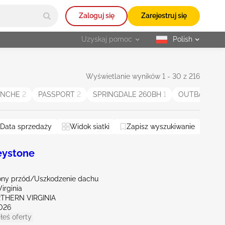
Zaloguj się
Zarejestruj się
Uzyskaj pomoc
Polish
selected
Wyświetlanie wyników 1 - 30 z 216
ANCHE
2
PASSPORT
2
SPRINGDALE 260BH
1
OUTBACK 315
Data sprzedaży
Widok siatki
Zapisz wyszukiwanie
ystone
ny przód/Uszkodzenie dachu
irginia
RTHERN VIRGINIA
026
łeś oferty