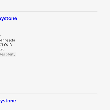
eystone
e
Minnesota
. CLOUD
026
łeś oferty
ystone