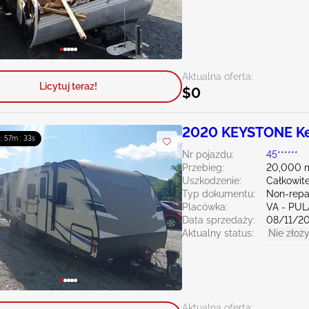
Aktualna oferta:
Licytuj teraz!
$0
2020 KEYSTONE K
 : 57m : 32s
Nr pojazdu:
45******
Przebieg:
20,000 m
Uszkodzenie:
Całkowit
Typ dokumentu:
Non-repai
Placówka:
VA - PUL
Data sprzedaży:
08/11/2
Aktualny status:
Nie złoży
Aktualna oferta: