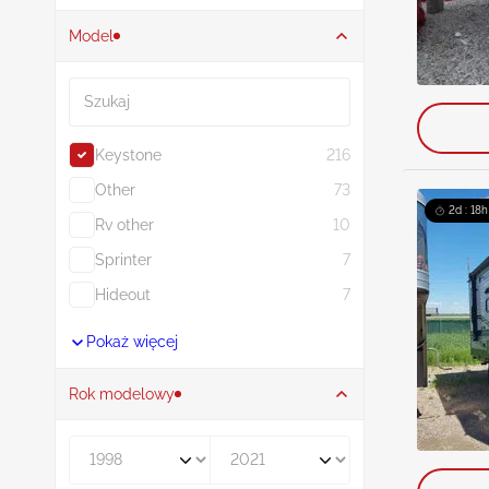
Model
Szukaj
Keystone
216
Other
73
2d : 18h
Rv other
10
Sprinter
7
Hideout
7
Pokaż więcej
Rok modelowy
Rocznik od
Rocznik do