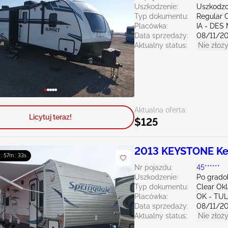
Uszkodzenie:
Uszkodzo
Typ dokumentu:
Regular C
Placówka:
IA - DES
Data sprzedaży:
08/11/2
Aktualny status:
Nie złoży
Aktualna oferta:
Licytuj teraz!
$125
2013 KEYSTONE Ke
 : 57m : 32s
Nr pojazdu:
45******
Uszkodzenie:
Po grado
Typ dokumentu:
Clear Ok
Placówka:
OK - TU
Data sprzedaży:
08/11/2
Aktualny status:
Nie złoży