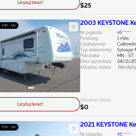
Licytuj teraz!
$25
2003 KEYSTONE K
 : 57m : 32s
Nr pojazdu:
45******
Przebieg:
1 mile
Uszkodzenie:
Całkowit
Typ dokumentu:
Salvage 
Placówka:
MN - ST
Data sprzedaży:
08/11/2
Aktualny status:
Nie złoży
Aktualna oferta:
Licytuj teraz!
$0
2021 KEYSTONE Ke
 : 57m : 32s
Nr pojazdu:
45******