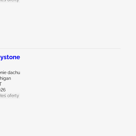
ystone
nie dachu
chigan
T
026
łeś oferty