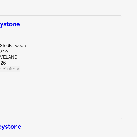
ystone
- Słodka woda
Ohio
EVELAND
026
łeś oferty
eystone