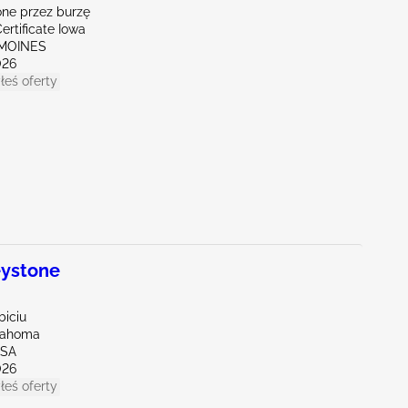
ne przez burzę
ertificate Iowa
 MOINES
026
łeś oferty
ystone
biciu
lahoma
LSA
026
łeś oferty