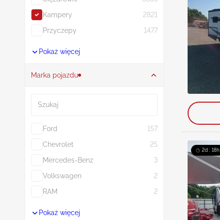
Kampery
2821
Przyczepy
1477
Pokaż więcej
Marka pojazdu
Szukaj
Ford
157
Chevrolet
25
2d : 18h
Mercedes-Benz
3
Volkswagen
2
RAM
2
Pokaż więcej