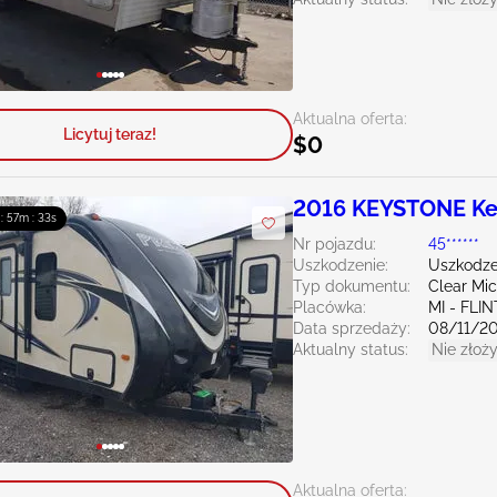
Aktualna oferta:
Licytuj teraz!
$0
2016 KEYSTONE Ke
 : 57m : 32s
Nr pojazdu:
45******
Uszkodzenie:
Uszkodze
Typ dokumentu:
Clear Mi
Placówka:
MI - FLIN
Data sprzedaży:
08/11/2
Aktualny status:
Nie złoży
Aktualna oferta: