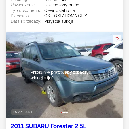
Uszkodzenie:
Uszkodzony przód
Typ dokumentu:
Clear Oklahoma
Placówka:
OK - OKLAHOMA CITY
Data sprzedaży:
Przyszła aukcja
Przesuń w prawo, aby zobaczyć
więcej zdjęć
Przyszła aukcja
2011 SUBARU Forester 2.5L