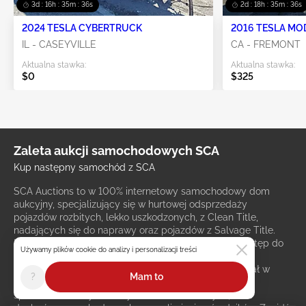
3d : 16h : 35m : 33s
2d : 18h : 35m : 33s
2024 TESLA CYBERTRUCK
2016 TESLA MO
IL - CASEYVILLE
CA - FREMONT
Aktualna stawka:
Aktualna stawka:
$0
$325
Zaleta aukcji samochodowych SCA
Kup następny samochód z SCA
SCA Auctions to w 100% internetowy samochodowy dom
aukcyjny, specjalizujący się w hurtowej odsprzedaży
pojazdów rozbitych, lekko uszkodzonych, z Clean Title,
nadających się do naprawy oraz pojazdów z Salvage Title.
Nasza oferta jest ogólnodostępna, przez co masz dostęp do
Używamy plików cookie do analizy i personalizacji treści
aukcji przedstawianych wyłącznie dla dealerów, bez
konieczności posiadania licencji dealerskiej. Weź udział w
?
Mam to
licytacji ponad 300 000 pojazdów wystawionych na
sprzedaż IAA w tych samych cenach hurtowych, co u