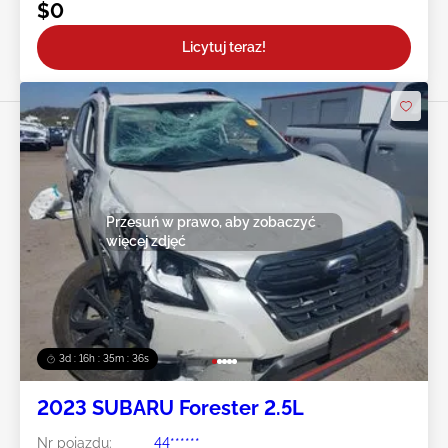
$0
Licytuj teraz!
Przesuń w prawo, aby zobaczyć
więcej zdjęć
3d : 16h : 35m : 33s
2023 SUBARU Forester 2.5L
Nr pojazdu:
44******