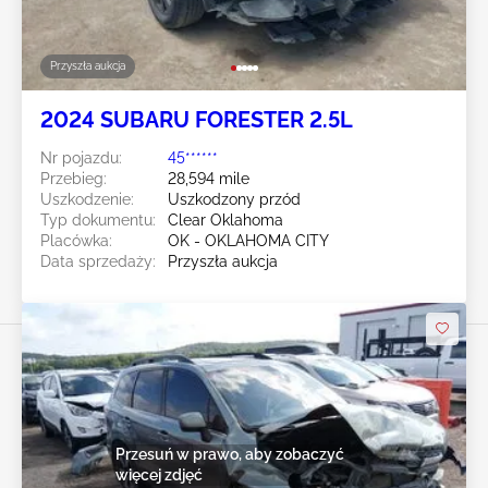
Przyszła aukcja
2024 SUBARU FORESTER 2.5L
Nr pojazdu:
45******
Przebieg:
28,594 mile
Uszkodzenie:
Uszkodzony przód
Typ dokumentu:
Clear Oklahoma
Placówka:
OK - OKLAHOMA CITY
Data sprzedaży:
Przyszła aukcja
Przesuń w prawo, aby zobaczyć
więcej zdjęć