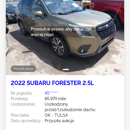
Przesuń w prawo, aby zobaczyć
więcej zdjęć
Przyszła aukcja
2022 SUBARU FORESTER 2.5L
Nr pojazdu:
45******
Przebieg:
85,979 mile
Uszkodzenie:
Uszkodzony
przód/Uszkodzenie dachu
Placówka:
OK - TULSA
Data sprzedaży:
Przyszła aukcja