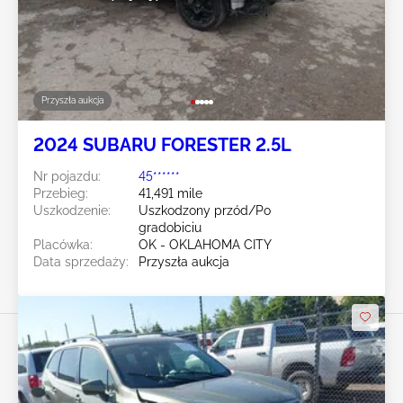
Przyszła aukcja
2024 SUBARU FORESTER 2.5L
Nr pojazdu:
45******
Przebieg:
41,491 mile
Uszkodzenie:
Uszkodzony przód/Po
gradobiciu
Placówka:
OK - OKLAHOMA CITY
Data sprzedaży:
Przyszła aukcja