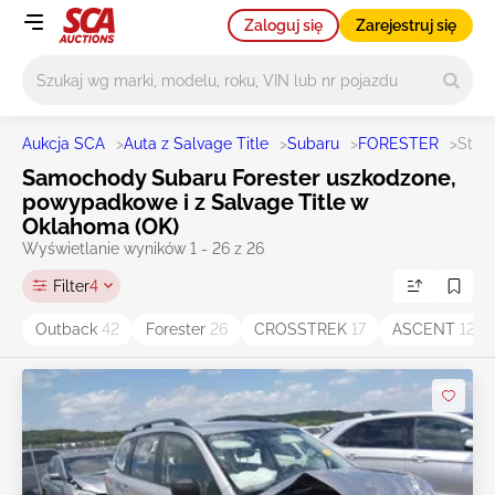
Zaloguj się
Zarejestruj się
Główne wyszukiwanie
Aukcja SCA
>
Auta z Salvage Title
>
Subaru
>
FORESTER
>
Stat
Samochody Subaru Forester uszkodzone,
powypadkowe i z Salvage Title w
Oklahoma (OK)
Wyświetlanie wyników 1 - 26 z 26
Filter
4
Outback
42
Forester
26
CROSSTREK
17
ASCENT
12