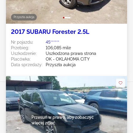
Przyszła aukcja
2017 SUBARU Forester 2.5L
Nr pojazdu:
45******
Przebieg:
106,085 mile
Uszkodzenie:
Uszkodzona prawa strona
Placówka:
OK - OKLAHOMA CITY
Data sprzedaży:
Przyszła aukcja
Przesuń w prawo, aby zobaczyć
więcej zdjęć