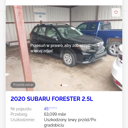
Przesuń w prawo, aby zobaczyć
więcej zdjęć
Przyszła aukcja
2020 SUBARU FORESTER 2.5L
Nr pojazdu:
45******
Przebieg:
63,099 mile
Uszkodzenie:
Uszkodzony lewy przód/Po
gradobiciu