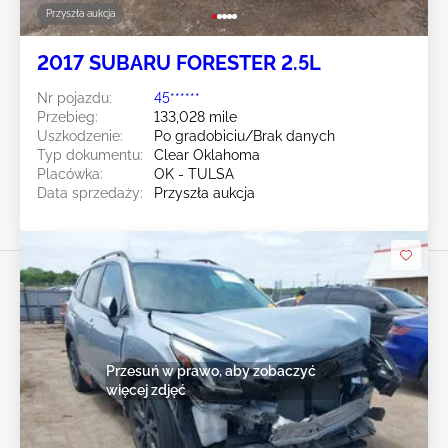
Przyszła aukcja
2017 SUBARU FORESTER 2.5L
Nr pojazdu:
45******
Przebieg:
133,028 mile
Uszkodzenie:
Po gradobiciu/Brak danych
Typ dokumentu:
Clear Oklahoma
Placówka:
OK - TULSA
Data sprzedaży:
Przyszła aukcja
Przesuń w prawo, aby zobaczyć
więcej zdjęć