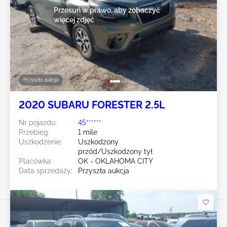
Przesuń w prawo, aby zobaczyć
więcej zdjęć
Przyszła aukcja
2020 SUBARU FORESTER 2.5L
Nr pojazdu:
45******
Przebieg:
1 mile
Uszkodzenie:
Uszkodzony
przód/Uszkodzony tył
Placówka:
OK - OKLAHOMA CITY
Data sprzedaży:
Przyszła aukcja