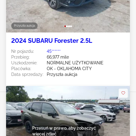
Przyszła aukcja
2024 SUBARU Forester 2.5L
Nr pojazdu:
45******
Przebieg:
66,977 mile
Uszkodzenie:
NORMALNE UŻYTKOWANIE
Placówka:
OK - OKLAHOMA CITY
Data sprzedaży:
Przyszła aukcja
Przesuń w prawo, aby zobaczyć
więcej zdjęć