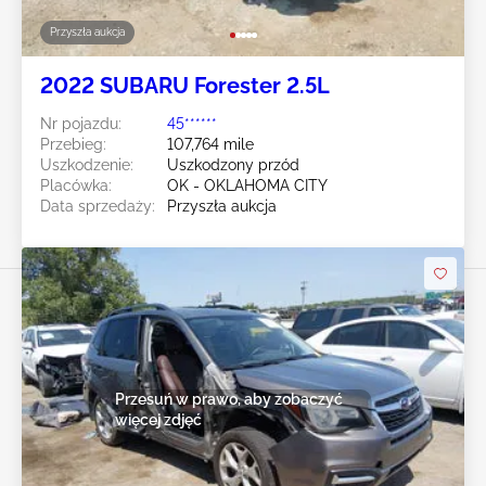
Przyszła aukcja
2022 SUBARU Forester 2.5L
Nr pojazdu:
45******
Przebieg:
107,764 mile
Uszkodzenie:
Uszkodzony przód
Placówka:
OK - OKLAHOMA CITY
Data sprzedaży:
Przyszła aukcja
Przesuń w prawo, aby zobaczyć
więcej zdjęć