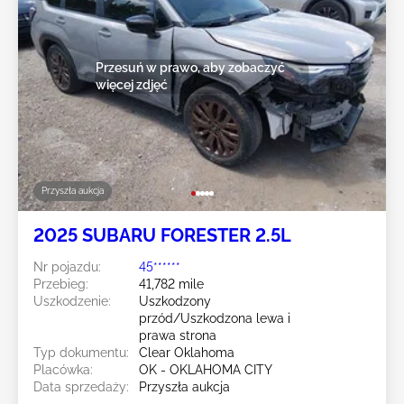
Przesuń w prawo, aby zobaczyć
więcej zdjęć
Przyszła aukcja
2025 SUBARU FORESTER 2.5L
Nr pojazdu:
45******
Przebieg:
41,782 mile
Uszkodzenie:
Uszkodzony
przód/Uszkodzona lewa i
prawa strona
Typ dokumentu:
Clear Oklahoma
Placówka:
OK - OKLAHOMA CITY
Data sprzedaży:
Przyszła aukcja