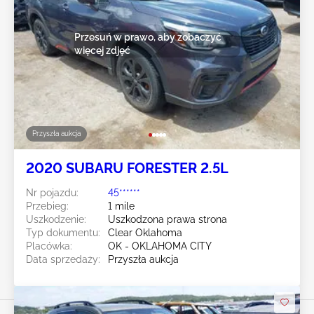
Przesuń w prawo, aby zobaczyć
więcej zdjęć
Przyszła aukcja
2020 SUBARU FORESTER 2.5L
Nr pojazdu:
45******
Przebieg:
1 mile
Uszkodzenie:
Uszkodzona prawa strona
Typ dokumentu:
Clear Oklahoma
Placówka:
OK - OKLAHOMA CITY
Data sprzedaży:
Przyszła aukcja