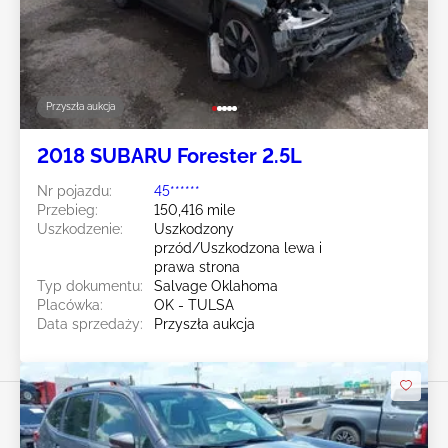
Przyszła aukcja
2018 SUBARU Forester 2.5L
Nr pojazdu:
45******
Przebieg:
150,416 mile
Uszkodzenie:
Uszkodzony
przód/Uszkodzona lewa i
prawa strona
Typ dokumentu:
Salvage Oklahoma
Placówka:
OK - TULSA
Data sprzedaży:
Przyszła aukcja