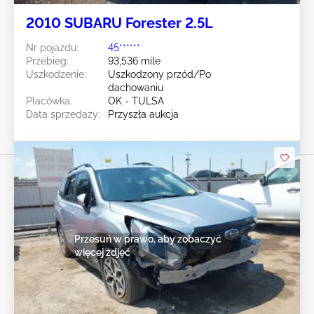
2010 SUBARU Forester 2.5L
Nr pojazdu:
45******
Przebieg:
93,536 mile
Uszkodzenie:
Uszkodzony przód/Po
dachowaniu
Placówka:
OK - TULSA
Data sprzedaży:
Przyszła aukcja
Przesuń w prawo, aby zobaczyć
więcej zdjęć