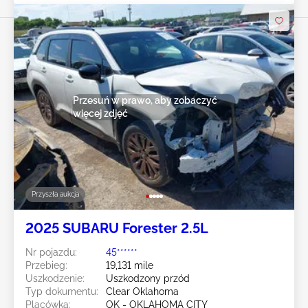
Przesuń w prawo, aby zobaczyć
więcej zdjęć
Przyszła aukcja
2025 SUBARU Forester 2.5L
Nr pojazdu:
45******
Przebieg:
19,131 mile
Uszkodzenie:
Uszkodzony przód
Typ dokumentu:
Clear Oklahoma
Placówka:
OK - OKLAHOMA CITY