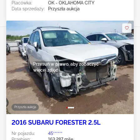
Placówka:
OK - OKLAHOMA CITY
Data sprzedaży:
Przyszła aukcja
Przesuń w prawo, aby zobaczyć
więcej zdjęć
Przyszła aukcja
2016 SUBARU FORESTER 2.5L
Nr pojazdu:
45******
Przebieg:
163,287 mile