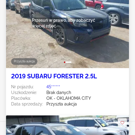
Przesuń w prawo, aby zobaczyć
więcej zdjęć
Przyszła aukcja
2019 SUBARU FORESTER 2.5L
Nr pojazdu:
45******
Uszkodzenie:
Brak danych
Placówka:
OK - OKLAHOMA CITY
Data sprzedaży:
Przyszła aukcja