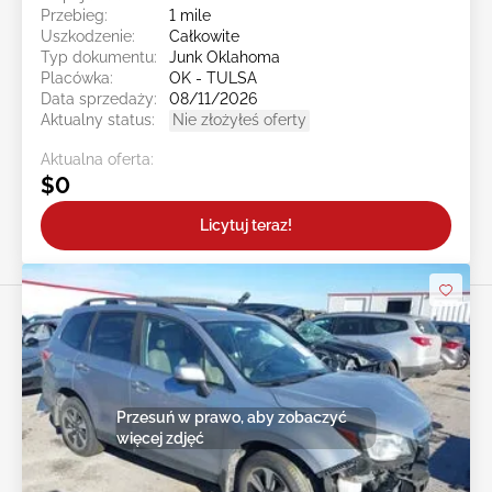
Przebieg:
1 mile
Uszkodzenie:
Całkowite
Typ dokumentu:
Junk Oklahoma
Placówka:
OK - TULSA
Data sprzedaży:
08/11/2026
Aktualny status:
Nie złożyłeś oferty
Aktualna oferta:
$0
Licytuj teraz!
Przesuń w prawo, aby zobaczyć
więcej zdjęć