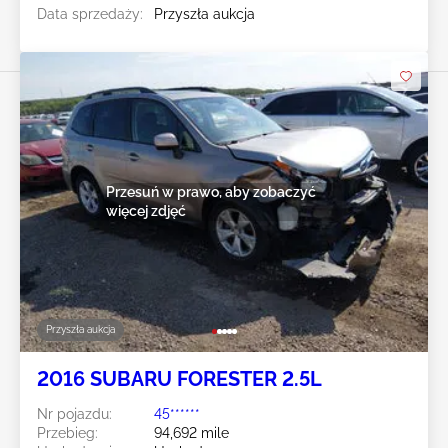
Data sprzedaży:
Przyszła aukcja
Przesuń w prawo, aby zobaczyć
więcej zdjęć
Przyszła aukcja
2016 SUBARU FORESTER 2.5L
Nr pojazdu:
45******
Przebieg:
94,692 mile