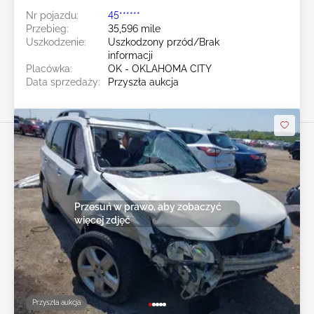
Nr pojazdu:
45******
Przebieg:
35,596 mile
Uszkodzenie:
Uszkodzony przód/Brak
informacji
Placówka:
OK - OKLAHOMA CITY
Data sprzedaży:
Przyszła aukcja
Przesuń w prawo, aby zobaczyć
więcej zdjęć
Przyszła aukcja