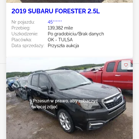
2019 SUBARU FORESTER 2.5L
Nr pojazdu:
45******
Przebieg:
139,382 mile
Uszkodzenie:
Po gradobiciu/Brak danych
Placówka:
OK - TULSA
Data sprzedaży:
Przyszła aukcja
Przesuń w prawo, aby zobaczyć
więcej zdjęć