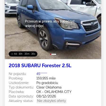
Przesuń w prawo, aby zobaczyć
więcej zdjęć
4d : 16h : 35m : 33s
2018 SUBARU Forester 2.5L
Nr pojazdu:
45******
Przebieg:
159,955 mile
Uszkodzenie:
Po gradobiciu
Typ dokumentu:
Clear Oklahoma
Placówka:
OK - OKLAHOMA CITY
Data sprzedaży:
08/12/2026
Aktualny status:
Nie złożyłeś oferty