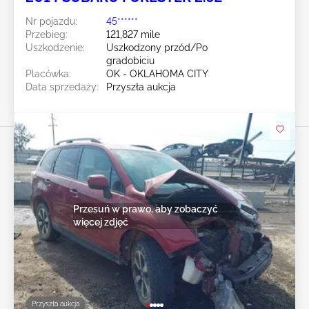
Nr pojazdu:
45******
Przebieg:
121,827 mile
Uszkodzenie:
Uszkodzony przód/Po
gradobiciu
Placówka:
OK - OKLAHOMA CITY
Data sprzedaży:
Przyszła aukcja
Przesuń w prawo, aby zobaczyć
więcej zdjęć
Przyszła aukcja