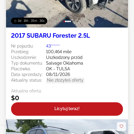
3d : 16h : 35m : 33s
2017 SUBARU Forester 2.5L
Nr pojazdu:
43******
Przebieg:
100,464 mile
Uszkodzenie:
Uszkodzony przód
Typ dokumentu:
Salvage Oklahoma
Placówka:
OK - TULSA
Data sprzedaży:
08/11/2026
Aktualny status:
Nie złożyłeś oferty
Aktualna oferta:
$0
Licytuj teraz!