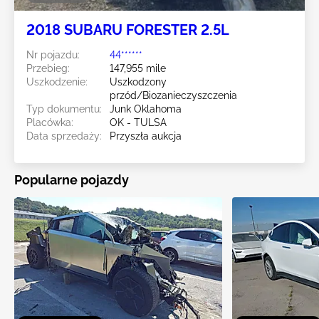
2018 SUBARU FORESTER 2.5L
Nr pojazdu:
44******
Przebieg:
147,955 mile
Uszkodzenie:
Uszkodzony
przód/Biozanieczyszczenia
Typ dokumentu:
Junk Oklahoma
Placówka:
OK - TULSA
Data sprzedaży:
Przyszła aukcja
Popularne pojazdy