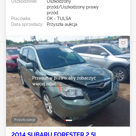
Uszkodzenie:
Uszkodzony
przód/Uszkodzony prawy
przód
Placówka:
OK - TULSA
Data sprzedaży:
Przyszła aukcja
Przesuń w prawo, aby zobaczyć
więcej zdjęć
Przyszła aukcja
2014 SUBARU FORESTER 2.5L