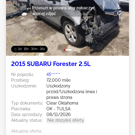
Przesuń w prawo, aby zobaczyć
więcej zdjęć
3d : 16h : 35m : 33s
2015 SUBARU Forester 2.5L
Nr pojazdu:
45******
Przebieg:
72,000 mile
Uszkodzenie:
Uszkodzony
przód/Uszkodzona lewa i
prawa strona
Typ dokumentu:
Clear Oklahoma
Placówka:
OK - TULSA
Data sprzedaży:
08/11/2026
Aktualny status:
Nie złożyłeś oferty
Aktualna oferta: