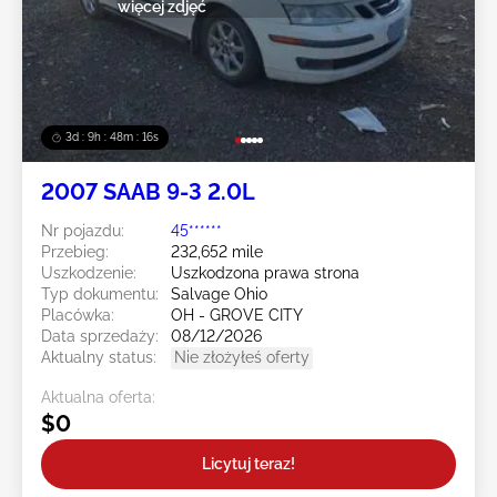
więcej zdjęć
3d : 9h : 48m : 15s
2007 SAAB 9-3 2.0L
Nr pojazdu:
45******
Przebieg:
232,652 mile
Uszkodzenie:
Uszkodzona prawa strona
Typ dokumentu:
Salvage Ohio
Placówka:
OH - GROVE CITY
Data sprzedaży:
08/12/2026
Aktualny status:
Nie złożyłeś oferty
Aktualna oferta:
$0
Licytuj teraz!