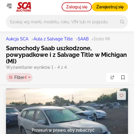
Zaloguj się
Zarejestruj się
Główne wyszukiwanie
Aukcja SCA
>
Auta z Salvage Title
>
SAAB
>
State MI
Samochody Saab uszkodzone,
powypadkowe i z Salvage Title w Michigan
(MI)
Wyświetlanie wyników 1 - 4 z 4
Filter
4
Przesuń w prawo, aby zobaczyć