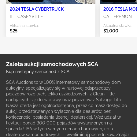
2024 TESLA CYBERTRUCK
2016 TESLA MO
IL - CASEYVILLE
CA - FREMONT
Aktualna stawka:
Aktualna stawka:
$25
$1,000
Zaleta aukcji samochodowych SCA
Kup następny samochód z SCA
SCA Auctions to w 100% internetowy samochodowy dom
aukcyjny, specjalizujący się w hurtowej odsprzedaży
pojazdów rozbitych, lekko uszkodzonych, z Clean Title,
nadających się do naprawy oraz pojazdów z Salvage Title.
Nasza oferta jest ogólnodostępna, przez co masz dostęp do
aukcji przedstawianych wyłącznie dla dealerów, bez
konieczności posiadania licencji dealerskiej. Weź udział w
licytacji ponad 300 000 pojazdów wystawionych na
sprzedaż IAA w tych samych cenach hurtowych, co u
dealerów samochodowych — wyeliminuj pośredników. Znajdź