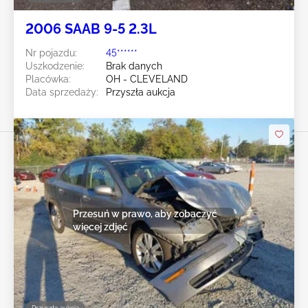
2006 SAAB 9-5 2.3L
Nr pojazdu:
45******
Uszkodzenie:
Brak danych
Placówka:
OH - CLEVELAND
Data sprzedaży:
Przyszła aukcja
Przesuń w prawo, aby zobaczyć
więcej zdjęć