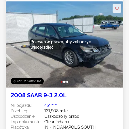
Przesuń w prawo, aby zobaczyć
więcej zdjęć
4d : 9h : 48m : 15s
2008 SAAB 9-3 2.0L
Nr pojazdu:
45******
Przebieg:
131,908 mile
Uszkodzenie:
Uszkodzony przód
Typ dokumentu:
Clear Indiana
Placówka:
IN - INDIANAPOLIS SOUTH