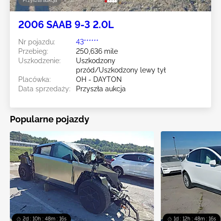
Przyszła aukcja
2006 SAAB 9-3 2.0L
Nr pojazdu:
43******
Przebieg:
250,636 mile
Uszkodzenie:
Uszkodzony
przód/Uszkodzony lewy tył
Placówka:
OH - DAYTON
Data sprzedaży:
Przyszła aukcja
Popularne pojazdy
2d : 10h : 48m : 15s
1d : 12h : 48m : 15s