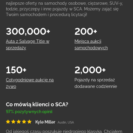
najlepsze oferty na samochody osobowe, ciężarowe, SUV-y,
łodzie, przyczepy i inne pojazdy w SCA. Możemy zająć się
Twoim samochodem i procedurą licytacji!
300,000+
200+
Auta z Salvage Title w
Miejsca aukcji
sprzedaży
samochodowych
150+
2,000+
Cotygodniowe aukcje na
Pojazdy na sprzedaż
żywo
dodawane codziennie
Co mówią klienci o SCA?
97% pozytywnych opinii
Kyle Miller
Austin, USA
Od jakiegoś czasu poszukuję niedrogiego klasyka. Chciałem