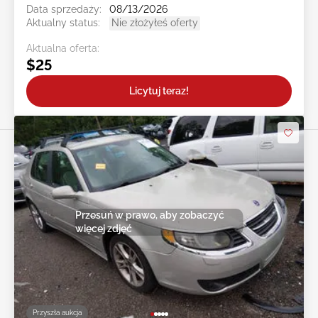
Data sprzedaży:
08/13/2026
Aktualny status:
Nie złożyłeś oferty
Aktualna oferta:
$25
Licytuj teraz!
Przesuń w prawo, aby zobaczyć
więcej zdjęć
Przyszła aukcja