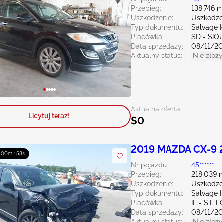
Przebieg:
138,746 m
Uszkodzenie:
Uszkodzo
Typ dokumentu:
Salvage 
Placówka:
SD - SIO
Data sprzedaży:
08/11/2
Aktualny status:
Nie złoży
Aktualna oferta:
Licytuj teraz!
$0
2019 MAZDA CX-9 
: 00m : 57s
Nr pojazdu:
45******
Przebieg:
218,039 
Uszkodzenie:
Uszkodzo
Typ dokumentu:
Salvage Il
Placówka:
IL - ST. 
Data sprzedaży:
08/11/2
Aktualny status:
Nie złoży