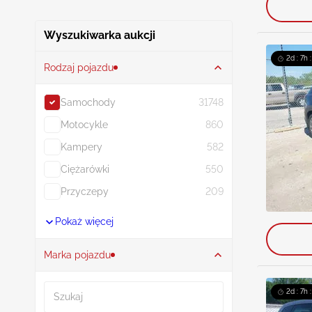
Wyszukiwarka aukcji
2d : 7h 
Rodzaj pojazdu
Samochody
31748
Motocykle
860
Kampery
582
Ciężarówki
550
Przyczepy
209
Pokaż więcej
Marka pojazdu
Szukaj
2d : 7h 