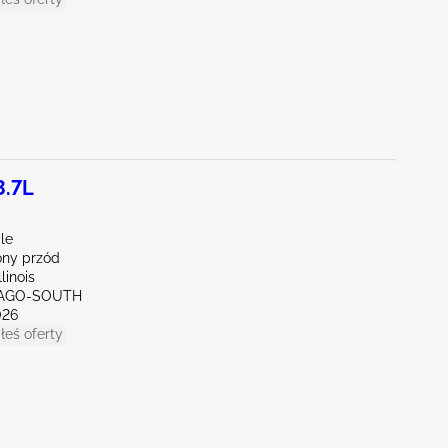
3.7L
ile
ny przód
linois
ICAGO-SOUTH
026
łeś oferty