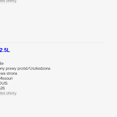
łeś oferty
2.5L
ile
ny prawy przód/Uszkodzona
awa strona
issouri
LOUIS
026
łeś oferty