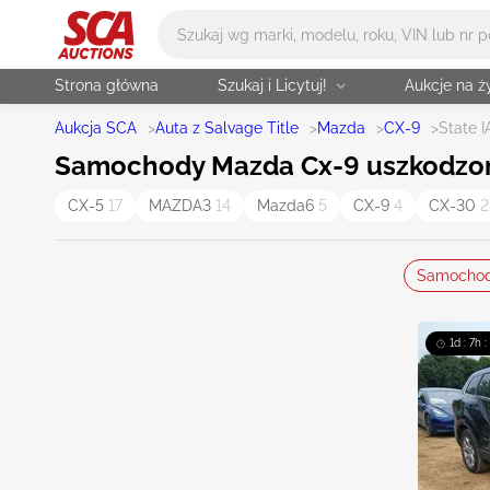
Główne wyszukiwanie
Strona główna
Szukaj i Licytuj!
Aukcje na 
Aukcja SCA
>
Auta z Salvage Title
>
Mazda
>
CX-9
>
State I
Samochody Mazda Cx-9 uszkodzone,
CX-5
17
MAZDA3
14
Mazda6
5
CX-9
4
CX-30
2
Samocho
1d : 7h 