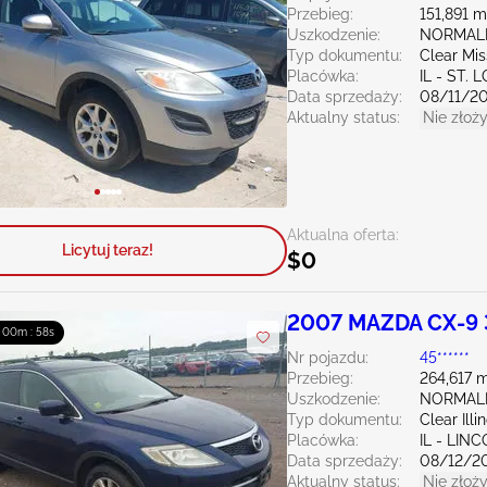
Przebieg:
151,891 m
Uszkodzenie:
NORMAL
Typ dokumentu:
Clear Mis
Placówka:
IL - ST. 
Data sprzedaży:
08/11/2
Aktualny status:
Nie złoży
Aktualna oferta:
Licytuj teraz!
$0
2007 MAZDA CX-9 
: 00m : 57s
Nr pojazdu:
45******
Przebieg:
264,617 m
Uszkodzenie:
NORMAL
Typ dokumentu:
Clear Illi
Placówka:
IL - LIN
Data sprzedaży:
08/12/2
Aktualny status:
Nie złoży