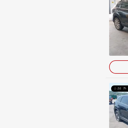
2d : 7h 