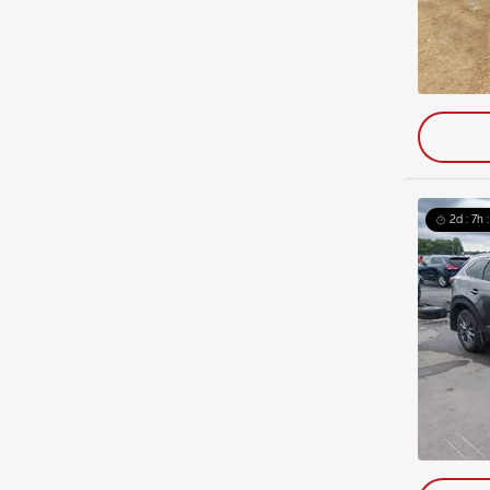
2d : 7h 