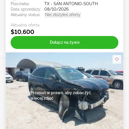
Placówka:
TX - SAN ANTONIO-SOUTH
Data sprzedaży:
08/10/2026
Aktualny status:
Nie złożyłeś oferty
Aktualna oferta:
$10,600
Dołącz na żywo
Przesuń w prawo, aby zobaczyć
więcej zdjęć