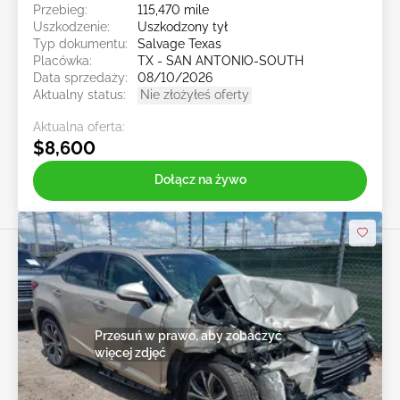
Przebieg:
115,470 mile
Uszkodzenie:
Uszkodzony tył
Typ dokumentu:
Salvage Texas
Placówka:
TX - SAN ANTONIO-SOUTH
Data sprzedaży:
08/10/2026
Aktualny status:
Nie złożyłeś oferty
Aktualna oferta:
$8,600
Dołącz na żywo
Przesuń w prawo, aby zobaczyć
więcej zdjęć