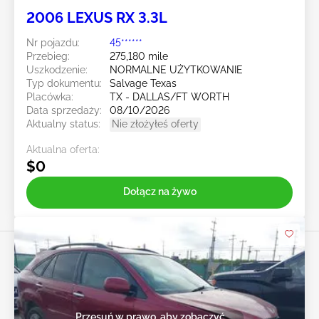
2006 LEXUS RX 3.3L
Nr pojazdu:
45******
Przebieg:
275,180 mile
Uszkodzenie:
NORMALNE UŻYTKOWANIE
Typ dokumentu:
Salvage Texas
Placówka:
TX - DALLAS/FT WORTH
Data sprzedaży:
08/10/2026
Aktualny status:
Nie złożyłeś oferty
Aktualna oferta:
$0
Dołącz na żywo
Przesuń w prawo, aby zobaczyć