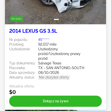
Na żywo
2014 LEXUS GS 3.5L
Nr pojazdu:
45******
Przebieg:
92,017 mile
Uszkodzenie:
Uszkodzony
przód/Uszkodzony prawy
przód
Typ dokumentu:
Salvage Texas
Placówka:
TX - SAN ANTONIO-SOUTH
Data sprzedaży:
08/10/2026
Aktualny status:
Nie złożyłeś oferty
Aktualna oferta:
$0
Dołącz na żywo