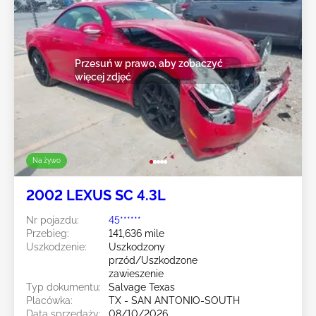
Przesuń w prawo, aby zobaczyć
więcej zdjęć
Na żywo
2002 LEXUS SC 4.3L
Nr pojazdu:
45******
Przebieg:
141,636 mile
Uszkodzenie:
Uszkodzony
przód/Uszkodzone
zawieszenie
Typ dokumentu:
Salvage Texas
Placówka:
TX - SAN ANTONIO-SOUTH
Data sprzedaży:
08/10/2026