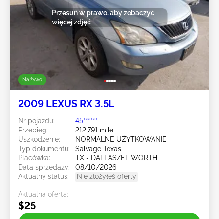
Przesuń w prawo, aby zobaczyć
więcej zdjęć
Na żywo
2009 LEXUS RX 3.5L
Nr pojazdu:
45******
Przebieg:
212,791 mile
Uszkodzenie:
NORMALNE UŻYTKOWANIE
Typ dokumentu:
Salvage Texas
Placówka:
TX - DALLAS/FT WORTH
Data sprzedaży:
08/10/2026
Aktualny status:
Nie złożyłeś oferty
Aktualna oferta:
$25