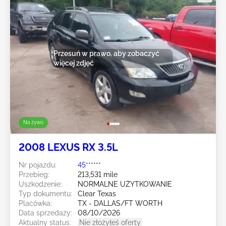
Przesuń w prawo, aby zobaczyć
więcej zdjęć
Na żywo
2008 LEXUS RX 3.5L
Nr pojazdu:
45******
Przebieg:
213,531 mile
Uszkodzenie:
NORMALNE UŻYTKOWANIE
Typ dokumentu:
Clear Texas
Placówka:
TX - DALLAS/FT WORTH
Data sprzedaży:
08/10/2026
Aktualny status:
Nie złożyłeś oferty