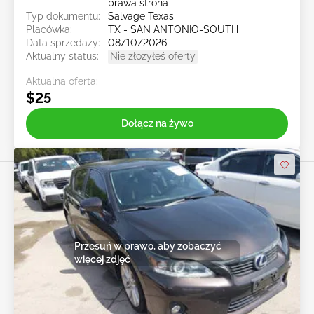
prawa strona
Typ dokumentu:
Salvage Texas
Placówka:
TX - SAN ANTONIO-SOUTH
Data sprzedaży:
08/10/2026
Aktualny status:
Nie złożyłeś oferty
Aktualna oferta:
$25
Dołącz na żywo
Przesuń w prawo, aby zobaczyć
więcej zdjęć