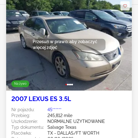
Przesuń w prawo, aby zobaczyć
więcej zdjęć
Na żywo
2007 LEXUS ES 3.5L
Nr pojazdu:
45******
Przebieg:
245,812 mile
Uszkodzenie:
NORMALNE UŻYTKOWANIE
Typ dokumentu:
Salvage Texas
Placówka:
TX - DALLAS/FT WORTH