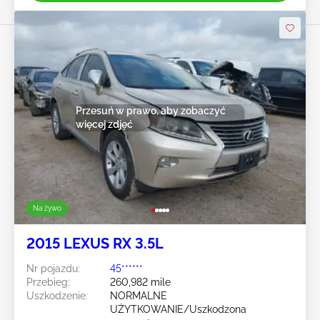
Przesuń w prawo, aby zobaczyć
więcej zdjęć
Na żywo
2015 LEXUS RX 3.5L
Nr pojazdu:
45******
Przebieg:
260,982 mile
Uszkodzenie:
NORMALNE
UŻYTKOWANIE/Uszkodzona