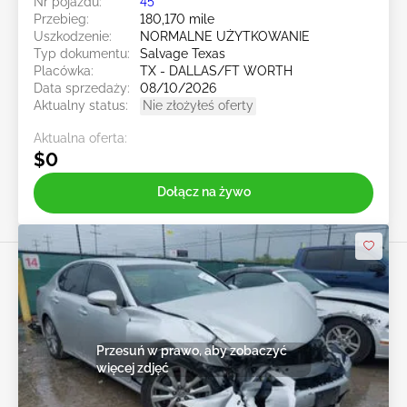
Nr pojazdu:
45******
Przebieg:
180,170 mile
Uszkodzenie:
NORMALNE UŻYTKOWANIE
Typ dokumentu:
Salvage Texas
Placówka:
TX - DALLAS/FT WORTH
Data sprzedaży:
08/10/2026
Aktualny status:
Nie złożyłeś oferty
Aktualna oferta:
$0
Dołącz na żywo
Przesuń w prawo, aby zobaczyć
więcej zdjęć