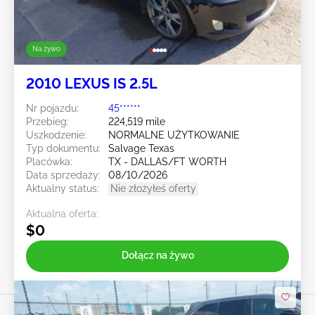
Na żywo
2010 LEXUS IS 2.5L
Nr pojazdu:
45******
Przebieg:
224,519 mile
Uszkodzenie:
NORMALNE UŻYTKOWANIE
Typ dokumentu:
Salvage Texas
Placówka:
TX - DALLAS/FT WORTH
Data sprzedaży:
08/10/2026
Aktualny status:
Nie złożyłeś oferty
Aktualna oferta:
$0
Dołącz na żywo