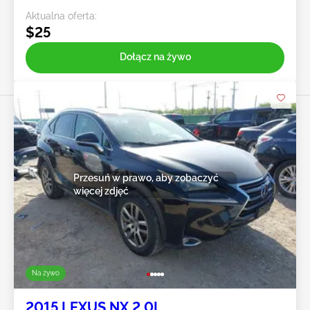
Aktualna oferta:
$25
Dołącz na żywo
Przesuń w prawo, aby zobaczyć
więcej zdjęć
Na żywo
2015 LEXUS NX 2.0L