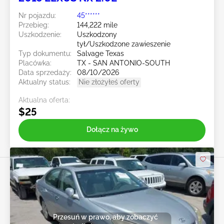
Nr pojazdu:
45******
Przebieg:
144,222 mile
Uszkodzenie:
Uszkodzony
tył/Uszkodzone zawieszenie
Typ dokumentu:
Salvage Texas
Placówka:
TX - SAN ANTONIO-SOUTH
Data sprzedaży:
08/10/2026
Aktualny status:
Nie złożyłeś oferty
Aktualna oferta:
$25
Dołącz na żywo
Przesuń w prawo, aby zobaczyć