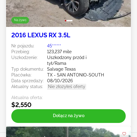
Na żywo
2016 LEXUS RX 3.5L
Nr pojazdu:
45******
Przebieg:
123,237 mile
Uszkodzenie:
Uszkodzony przód i
tył/Rama
Typ dokumentu:
Salvage Texas
Placówka:
TX - SAN ANTONIO-SOUTH
Data sprzedaży:
08/10/2026
Aktualny status:
Nie złożyłeś oferty
Aktualna oferta:
$2,550
Dołącz na żywo