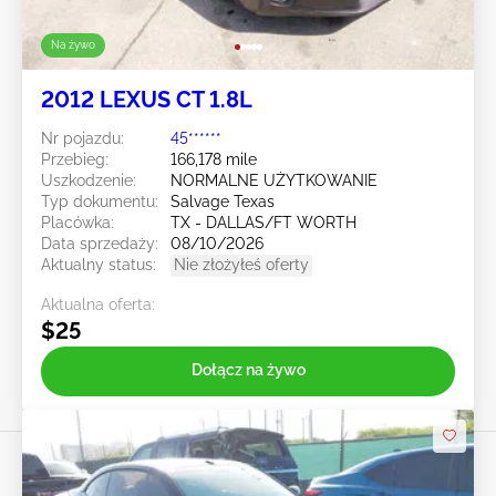
Na żywo
2012 LEXUS CT 1.8L
Nr pojazdu:
45******
Przebieg:
166,178 mile
Uszkodzenie:
NORMALNE UŻYTKOWANIE
Typ dokumentu:
Salvage Texas
Placówka:
TX - DALLAS/FT WORTH
Data sprzedaży:
08/10/2026
Aktualny status:
Nie złożyłeś oferty
Aktualna oferta:
$25
Dołącz na żywo