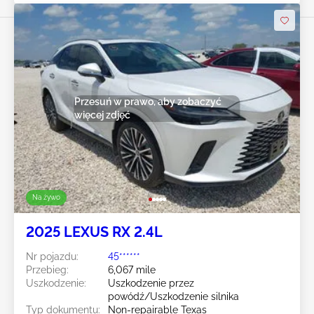
Przesuń w prawo, aby zobaczyć
więcej zdjęć
Na żywo
2025 LEXUS RX 2.4L
Nr pojazdu:
45******
Przebieg:
6,067 mile
Uszkodzenie:
Uszkodzenie przez
powódź/Uszkodzenie silnika
Typ dokumentu:
Non-repairable Texas