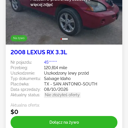
więcej zdjęć
Na żywo
2008 LEXUS RX 3.3L
Nr pojazdu:
45******
Przebieg:
120,814 mile
Uszkodzenie:
Uszkodzony lewy przód
Typ dokumentu:
Salvage Idaho
Placówka:
TX - SAN ANTONIO-SOUTH
Data sprzedaży:
08/10/2026
Aktualny status:
Nie złożyłeś oferty
Aktualna oferta:
$0
Dołącz na żywo