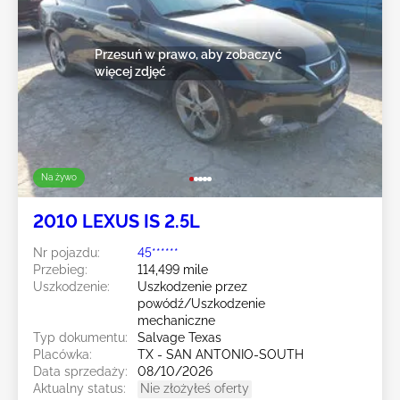
Przesuń w prawo, aby zobaczyć
więcej zdjęć
Na żywo
2010 LEXUS IS 2.5L
Nr pojazdu:
45******
Przebieg:
114,499 mile
Uszkodzenie:
Uszkodzenie przez
powódź/Uszkodzenie
mechaniczne
Typ dokumentu:
Salvage Texas
Placówka:
TX - SAN ANTONIO-SOUTH
Data sprzedaży:
08/10/2026
Aktualny status:
Nie złożyłeś oferty