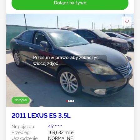
Dołącz na żywo
Przesuń w prawo, aby zobaczyć
więcej zdjęć
Na żywo
2011 LEXUS ES 3.5L
Nr pojazdu:
45******
Przebieg:
169,632 mile
Uszkodzenie:
NORMALNE