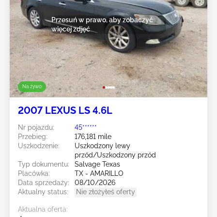
Przesuń w prawo, aby zobaczyć
więcej zdjęć
Na żywo
2007 LEXUS LS 4.6L
Nr pojazdu:
45******
Przebieg:
176,181 mile
Uszkodzenie:
Uszkodzony lewy
przód/Uszkodzony przód
Typ dokumentu:
Salvage Texas
Placówka:
TX - AMARILLO
Data sprzedaży:
08/10/2026
Aktualny status:
Nie złożyłeś oferty
Aktualna oferta: