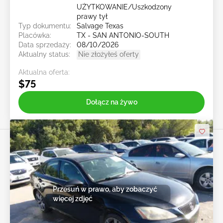
UŻYTKOWANIE/Uszkodzony
prawy tył
Typ dokumentu:
Salvage Texas
Placówka:
TX - SAN ANTONIO-SOUTH
Data sprzedaży:
08/10/2026
Aktualny status:
Nie złożyłeś oferty
Aktualna oferta:
$75
Dołącz na żywo
Przesuń w prawo, aby zobaczyć
więcej zdjęć