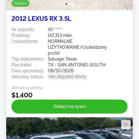
Na żywo
2012 LEXUS RX 3.5L
Nr pojazdu:
45******
Przebieg:
147,313 mile
Uszkodzenie:
NORMALNE
UŻYTKOWANIE/Uszkodzony
przód
Typ dokumentu:
Salvage Texas
Placówka:
TX - SAN ANTONIO-SOUTH
Data sprzedaży:
08/10/2026
Aktualny status:
Nie złożyłeś oferty
Aktualna oferta:
$1,400
Dołącz na żywo