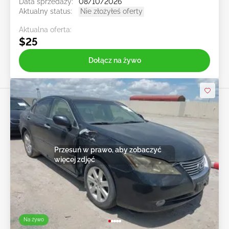
Data sprzedaży:
08/10/2026
Aktualny status:
Nie złożyłeś oferty
Aktualna oferta:
$25
Dołącz na żywo
Przesuń w prawo, aby zobaczyć
więcej zdjęć
Na żywo