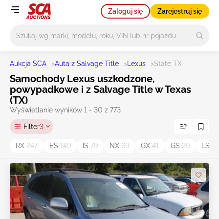
Zaloguj się
Zarejestruj się
Główne wyszukiwanie
Aukcja SCA
>
Auta z Salvage Title
>
Lexus
>
State TX
Samochody Lexus uszkodzone,
powypadkowe i z Salvage Title w Texas
(TX)
Wyświetlanie wyników 1 - 30 z 773
Filter
3
RX
247
ES
149
IS
79
NX
69
GX
41
GS
29
LS
2