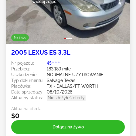
więcej zdjęć
Na żywo
2005 LEXUS ES 3.3L
Nr pojazdu:
45******
Przebieg:
183,189 mile
Uszkodzenie:
NORMALNE UŻYTKOWANIE
Typ dokumentu:
Salvage Texas
Placówka:
TX - DALLAS/FT WORTH
Data sprzedaży:
08/10/2026
Aktualny status:
Nie złożyłeś oferty
Aktualna oferta:
$0
Dołącz na żywo