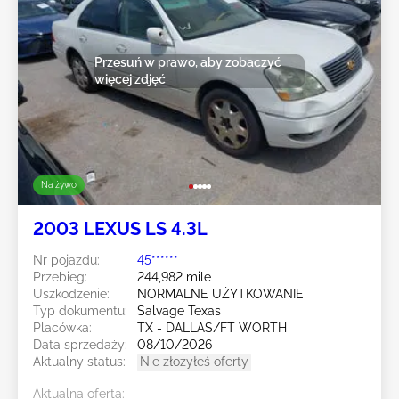
Przesuń w prawo, aby zobaczyć
więcej zdjęć
Na żywo
2003 LEXUS LS 4.3L
Nr pojazdu:
45******
Przebieg:
244,982 mile
Uszkodzenie:
NORMALNE UŻYTKOWANIE
Typ dokumentu:
Salvage Texas
Placówka:
TX - DALLAS/FT WORTH
Data sprzedaży:
08/10/2026
Aktualny status:
Nie złożyłeś oferty
Aktualna oferta: