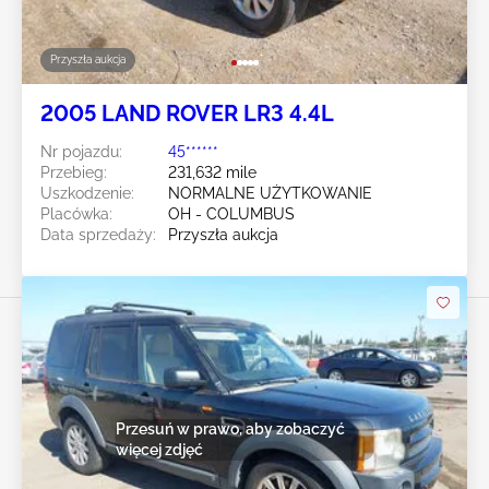
Przyszła aukcja
2005 LAND ROVER LR3 4.4L
Nr pojazdu:
45******
Przebieg:
231,632 mile
Uszkodzenie:
NORMALNE UŻYTKOWANIE
Placówka:
OH - COLUMBUS
Data sprzedaży:
Przyszła aukcja
Przesuń w prawo, aby zobaczyć
więcej zdjęć