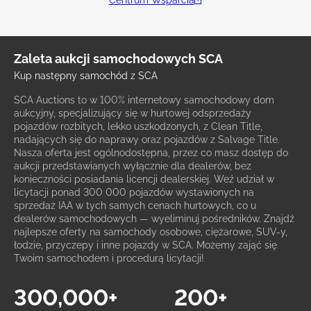
Zaleta aukcji samochodowych SCA
Kup następny samochód z SCA
SCA Auctions to w 100% internetowy samochodowy dom
aukcyjny, specjalizujący się w hurtowej odsprzedaży
pojazdów rozbitych, lekko uszkodzonych, z Clean Title,
nadających się do naprawy oraz pojazdów z Salvage Title.
Nasza oferta jest ogólnodostępna, przez co masz dostęp do
aukcji przedstawianych wyłącznie dla dealerów, bez
konieczności posiadania licencji dealerskiej. Weź udział w
licytacji ponad 300 000 pojazdów wystawionych na
sprzedaż IAA w tych samych cenach hurtowych, co u
dealerów samochodowych — wyeliminuj pośredników. Znajdź
najlepsze oferty na samochody osobowe, ciężarowe, SUV-y,
łodzie, przyczepy i inne pojazdy w SCA. Możemy zająć się
Twoim samochodem i procedurą licytacji!
300,000+
200+