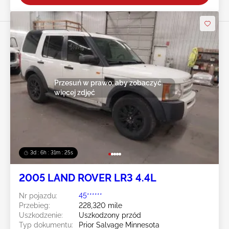
Przesuń w prawo, aby zobaczyć
więcej zdjęć
3d : 6h : 31m : 23s
2005 LAND ROVER LR3 4.4L
Nr pojazdu:
45******
Przebieg:
228,320 mile
Uszkodzenie:
Uszkodzony przód
Typ dokumentu:
Prior Salvage Minnesota