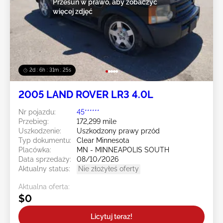
Przesuń w prawo, aby zobaczyć
więcej zdjęć
2d : 6h : 31m : 23s
2005 LAND ROVER LR3 4.0L
Nr pojazdu:
45******
Przebieg:
172,299 mile
Uszkodzenie:
Uszkodzony prawy przód
Typ dokumentu:
Clear Minnesota
Placówka:
MN - MINNEAPOLIS SOUTH
Data sprzedaży:
08/10/2026
Aktualny status:
Nie złożyłeś oferty
Aktualna oferta:
$0
Licytuj teraz!