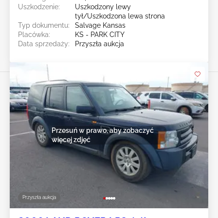
Uszkodzenie:
Uszkodzony lewy
tył/Uszkodzona lewa strona
Typ dokumentu:
Salvage Kansas
Placówka:
KS - PARK CITY
Data sprzedaży:
Przyszła aukcja
Przesuń w prawo, aby zobaczyć
więcej zdjęć
Przyszła aukcja