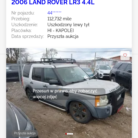
2006 LAND ROVER LR3 4.4L
Nr pojazdu:
44******
Przebieg:
112,732 mile
Uszkodzenie:
Uszkodzony lewy tył
Placówka:
HI - KAPOLEI
Data sprzedaży:
Przyszła aukcja
Przesuń w prawo, aby zobaczyć
więcej zdjęć
Przyszła aukcja