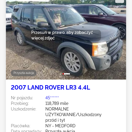
Przesuń w prawo, aby zobaczyć
więcej zdjęć
Przyszła aukcja
2007 LAND ROVER LR3 4.4L
Nr pojazdu:
45******
Przebieg:
118,789 mile
Uszkodzenie:
NORMALNE
UŻYTKOWANIE/Uszkodzony
przód i tył
Placówka:
NY - MEDFORD
Data sprzedaży:
Przyszła aukcja