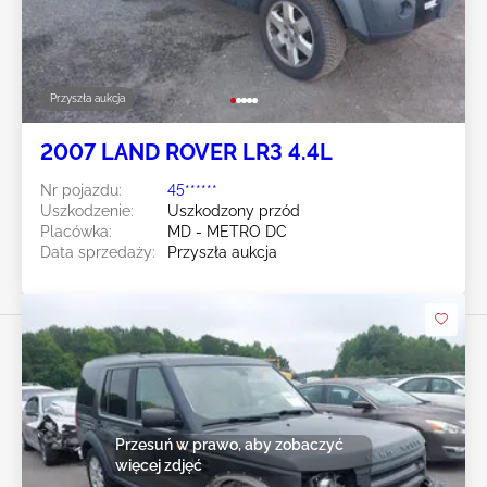
Przyszła aukcja
2007 LAND ROVER LR3 4.4L
Nr pojazdu:
45******
Uszkodzenie:
Uszkodzony przód
Placówka:
MD - METRO DC
Data sprzedaży:
Przyszła aukcja
Przesuń w prawo, aby zobaczyć
więcej zdjęć