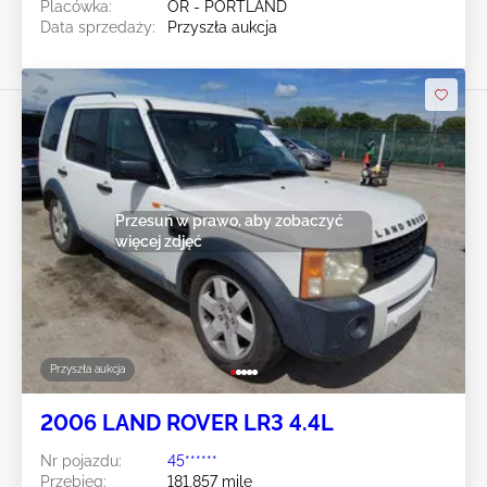
Placówka:
OR - PORTLAND
Data sprzedaży:
Przyszła aukcja
Przesuń w prawo, aby zobaczyć
więcej zdjęć
Przyszła aukcja
2006 LAND ROVER LR3 4.4L
Nr pojazdu:
45******
Przebieg:
181,857 mile