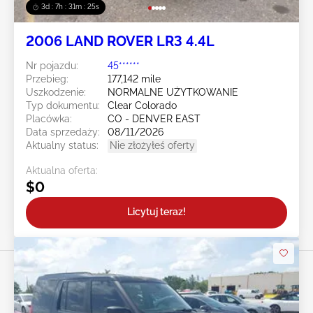
3d : 7h : 31m : 23s
2006 LAND ROVER LR3 4.4L
Nr pojazdu:
45******
Przebieg:
177,142 mile
Uszkodzenie:
NORMALNE UŻYTKOWANIE
Typ dokumentu:
Clear Colorado
Placówka:
CO - DENVER EAST
Data sprzedaży:
08/11/2026
Aktualny status:
Nie złożyłeś oferty
Aktualna oferta:
$0
Licytuj teraz!