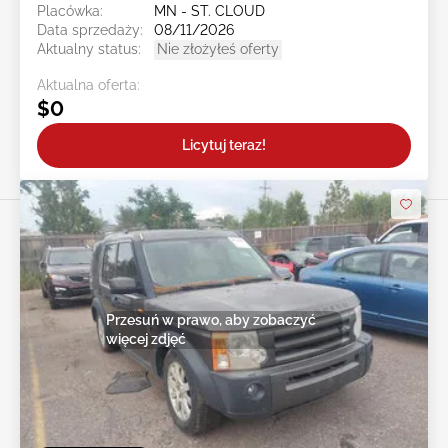
Placówka:
MN - ST. CLOUD
Data sprzedaży:
08/11/2026
Aktualny status:
Nie złożyłeś oferty
Aktualna oferta:
$0
Licytuj teraz!
Przesuń w prawo, aby zobaczyć
więcej zdjęć