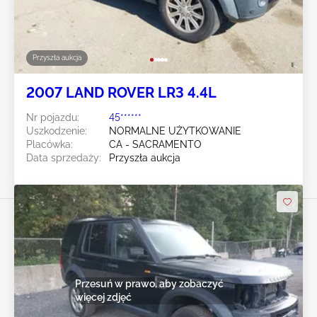
Przyszła aukcja
2007 LAND ROVER LR3 4.4L
Nr pojazdu:
45******
Uszkodzenie:
NORMALNE UŻYTKOWANIE
Placówka:
CA - SACRAMENTO
Data sprzedaży:
Przyszła aukcja
Przesuń w prawo, aby zobaczyć
więcej zdjęć