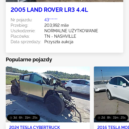
2005 LAND ROVER LR3 4.4L
Nr pojazdu:
43******
Przebieg:
203,992 mile
Uszkodzenie:
NORMALNE UŻYTKOWANIE
Placówka:
TN - NASHVILLE
Data sprzedaży:
Przyszła aukcja
Popularne pojazdy
3d : 6h : 31m : 23s
2d : 8h : 31m : 23s
2024 TESLA CYBERTRUCK
2016 TESLA MO