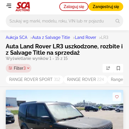
Zaloguj się
Zarejestruj się
Główne wyszukiwanie
Aukcja SCA
>
Auta z Salvage Title
>
Land Rover
>
LR3
Auta Land Rover LR3 uszkodzone, rozbite i
z Salvage Title na sprzedaż
Wyświetlanie wyników 1 - 15 z 15
Filter
3
RANGE ROVER SPORT
312
RANGE ROVER
224
Range Ro