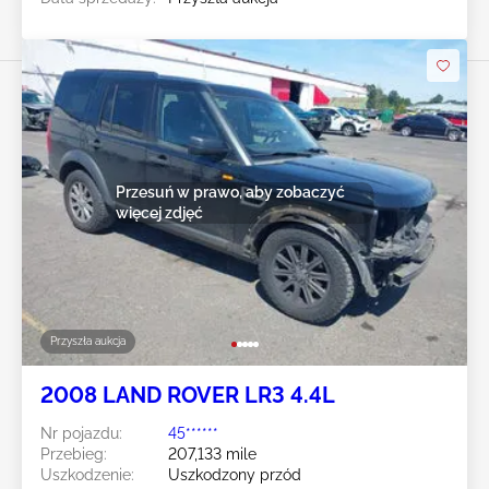
Przesuń w prawo, aby zobaczyć
więcej zdjęć
Przyszła aukcja
2008 LAND ROVER LR3 4.4L
Nr pojazdu:
45******
Przebieg:
207,133 mile
Uszkodzenie:
Uszkodzony przód