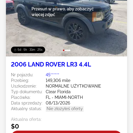
Przesuń w prawo, aby zobaczyć
więcej zdjęć
5d : 5h : 31m : 23s
2006 LAND ROVER LR3 4.4L
Nr pojazdu:
45******
Przebieg:
149,306 mile
Uszkodzenie:
NORMALNE UŻYTKOWANIE
Typ dokumentu:
Clear Florida
Placówka:
FL - MIAMI-NORTH
Data sprzedaży:
08/13/2026
Aktualny status:
Nie złożyłeś oferty
Aktualna oferta:
$0