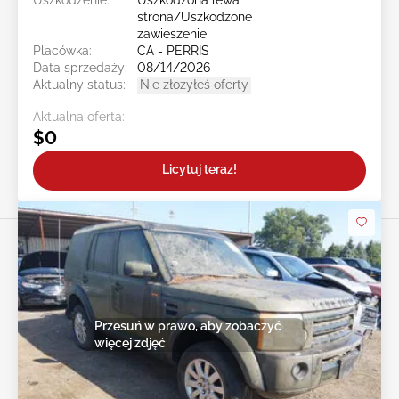
strona/Uszkodzone
zawieszenie
Placówka:
CA - PERRIS
Data sprzedaży:
08/14/2026
Aktualny status:
Nie złożyłeś oferty
Aktualna oferta:
$0
Licytuj teraz!
Przesuń w prawo, aby zobaczyć
więcej zdjęć