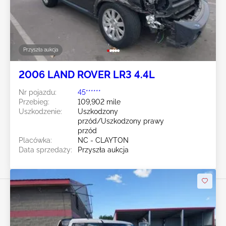
Przyszła aukcja
2006 LAND ROVER LR3 4.4L
Nr pojazdu:
45******
Przebieg:
109,902 mile
Uszkodzenie:
Uszkodzony
przód/Uszkodzony prawy
przód
Placówka:
NC - CLAYTON
Data sprzedaży:
Przyszła aukcja