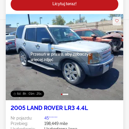
Licytuj teraz!
Przesuń w prawo, aby zobaczyć
więcej zdjęć
6d : 8h : 01m : 23s
2005 LAND ROVER LR3 4.4L
Nr pojazdu:
45******
Przebieg:
198,449 mile
Uszkodzenie:
Uszkodzona lewa