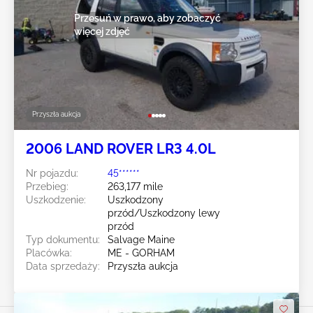
Przesuń w prawo, aby zobaczyć
więcej zdjęć
Przyszła aukcja
2006 LAND ROVER LR3 4.0L
Nr pojazdu:
45******
Przebieg:
263,177 mile
Uszkodzenie:
Uszkodzony
przód/Uszkodzony lewy
przód
Typ dokumentu:
Salvage Maine
Placówka:
ME - GORHAM
Data sprzedaży:
Przyszła aukcja