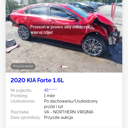
Przesuń w prawo, aby zobaczyć
więcej zdjęć
Przyszła aukcja
2020 KIA Forte 1.6L
Nr pojazdu:
45******
Przebieg:
1 mile
Uszkodzenie:
Po dachowaniu/Uszkodzony
przód i tył
Placówka:
VA - NORTHERN VIRGINIA
Data sprzedaży:
Przyszła aukcja