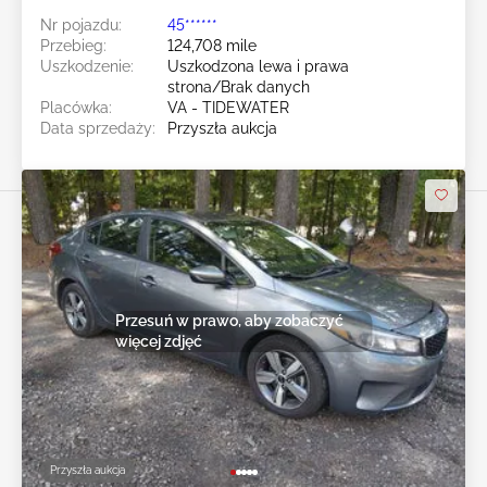
Nr pojazdu:
45******
Przebieg:
124,708 mile
Uszkodzenie:
Uszkodzona lewa i prawa
strona/Brak danych
Placówka:
VA - TIDEWATER
Data sprzedaży:
Przyszła aukcja
Przesuń w prawo, aby zobaczyć
więcej zdjęć
Przyszła aukcja