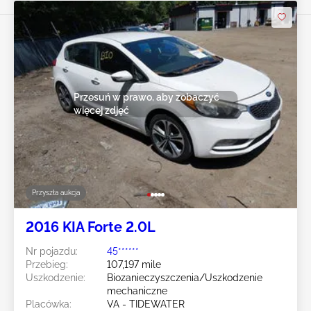
Przesuń w prawo, aby zobaczyć
więcej zdjęć
Przyszła aukcja
2016 KIA Forte 2.0L
Nr pojazdu:
45******
Przebieg:
107,197 mile
Uszkodzenie:
Biozanieczyszczenia/Uszkodzenie
mechaniczne
Placówka:
VA - TIDEWATER