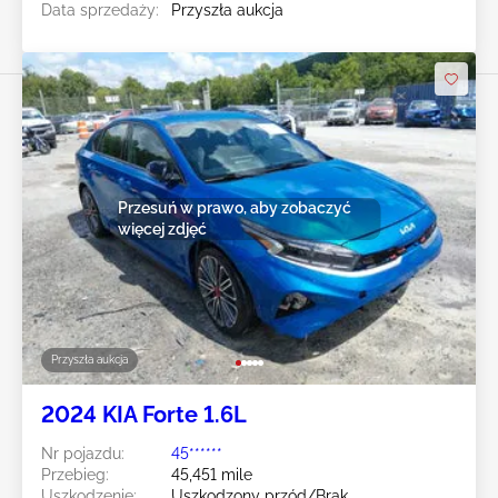
Data sprzedaży:
Przyszła aukcja
Przesuń w prawo, aby zobaczyć
więcej zdjęć
Przyszła aukcja
2024 KIA Forte 1.6L
Nr pojazdu:
45******
Przebieg:
45,451 mile
Uszkodzenie:
Uszkodzony przód/Brak