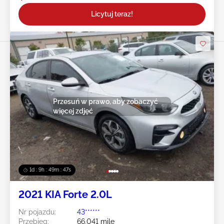
Licytuj teraz!
Przesuń w prawo, aby zobaczyć
więcej zdjęć
1d : 9h : 49m : 44s
2021 KIA Forte 2.0L
Nr pojazdu:
43******
Przebieg:
66,041 mile