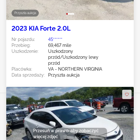
Przyszła aukcja
2023 KIA Forte 2.0L
Nr pojazdu:
45******
Przebieg:
69,467 mile
Uszkodzenie:
Uszkodzony
przód/Uszkodzony lewy
przód
Placówka:
VA - NORTHERN VIRGINIA
Data sprzedaży:
Przyszła aukcja
Przesuń w prawo, aby zobaczyć
więcej zdjęć