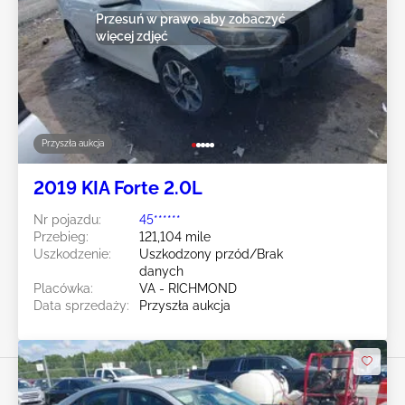
Przesuń w prawo, aby zobaczyć
więcej zdjęć
Przyszła aukcja
2019 KIA Forte 2.0L
Nr pojazdu:
45******
Przebieg:
121,104 mile
Uszkodzenie:
Uszkodzony przód/Brak
danych
Placówka:
VA - RICHMOND
Data sprzedaży:
Przyszła aukcja