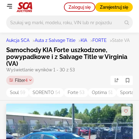
Zaloguj się
Zarejestruj się
Główne wyszukiwanie
Aukcja SCA
>
Auta z Salvage Title
>
KIA
>
FORTE
>
State VA
Samochody KIA Forte uszkodzone,
powypadkowe i z Salvage Title w Virginia
(VA)
Wyświetlanie wyników 1 - 30 z 53
Filter
4
Soul
59
SORENTO
54
Forte
53
Optima
51
Sportag