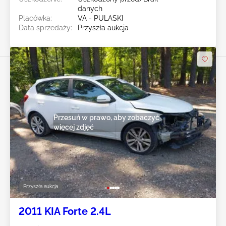
danych
Placówka:
VA - PULASKI
Data sprzedaży:
Przyszła aukcja
Przesuń w prawo, aby zobaczyć
więcej zdjęć
Przyszła aukcja
2011 KIA Forte 2.4L