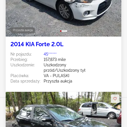
Przyszła aukcja
2014 KIA Forte 2.0L
Nr pojazdu:
45******
Przebieg:
157,873 mile
Uszkodzenie:
Uszkodzony
przód/Uszkodzony tył
Placówka:
VA - PULASKI
Data sprzedaży:
Przyszła aukcja