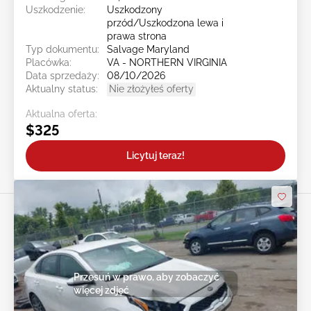
Uszkodzenie:
Uszkodzony
przód/Uszkodzona lewa i
prawa strona
Typ dokumentu:
Salvage Maryland
Placówka:
VA - NORTHERN VIRGINIA
Data sprzedaży:
08/10/2026
Aktualny status:
Nie złożyłeś oferty
Aktualna oferta:
$325
Licytuj teraz!
Przesuń w prawo, aby zobaczyć
więcej zdjęć