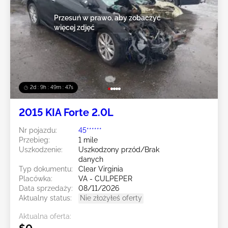
Przesuń w prawo, aby zobaczyć
więcej zdjęć
2d : 9h : 49m : 44s
2015 KIA Forte 2.0L
Nr pojazdu:
45******
Przebieg:
1 mile
Uszkodzenie:
Uszkodzony przód/Brak
danych
Typ dokumentu:
Clear Virginia
Placówka:
VA - CULPEPER
Data sprzedaży:
08/11/2026
Aktualny status:
Nie złożyłeś oferty
Aktualna oferta: