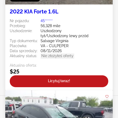
2022 KIA Forte 1.6L
Nr pojazdu:
45******
Przebieg:
56,328 mile
Uszkodzenie:
Uszkodzony
tył/Uszkodzony lewy przód
Typ dokumentu:
Salvage Virginia
Placówka:
VA - CULPEPER
Data sprzedaży:
08/11/2026
Aktualny status:
Nie złożyłeś oferty
Aktualna oferta:
$25
Licytuj teraz!