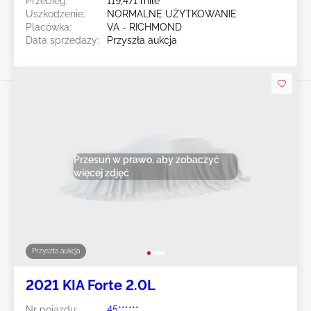
Przebieg:
119,471 mile
Uszkodzenie:
NORMALNE UŻYTKOWANIE
Placówka:
VA - RICHMOND
Data sprzedaży:
Przyszła aukcja
Przesuń w prawo, aby zobaczyć
więcej zdjęć
Przyszła aukcja
2021 KIA Forte 2.0L
Nr pojazdu:
45******