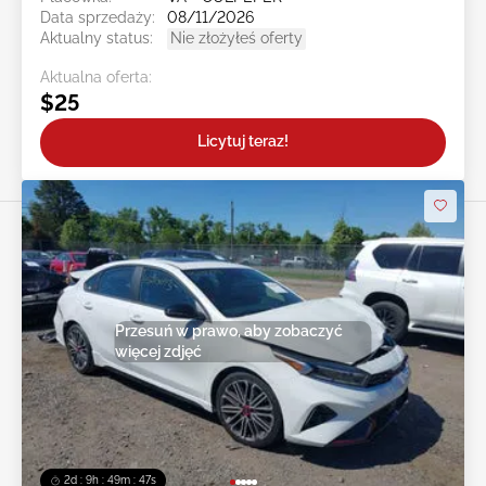
Data sprzedaży:
08/11/2026
Aktualny status:
Nie złożyłeś oferty
Aktualna oferta:
$25
Licytuj teraz!
Przesuń w prawo, aby zobaczyć
więcej zdjęć
2d : 9h : 49m : 44s