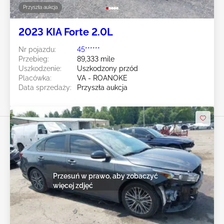
Przyszła aukcja
2023 KIA Forte 2.0L
Nr pojazdu:
45******
Przebieg:
89,333 mile
Uszkodzenie:
Uszkodzony przód
Placówka:
VA - ROANOKE
Data sprzedaży:
Przyszła aukcja
Przesuń w prawo, aby zobaczyć
więcej zdjęć