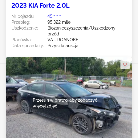
2023 KIA Forte 2.0L
Nr pojazdu:
45******
Przebieg:
95,322 mile
Uszkodzenie:
Biozanieczyszczenia/Uszkodzony
przód
Placówka:
VA - ROANOKE
Data sprzedaży:
Przyszła aukcja
Przesuń w prawo, aby zobaczyć
więcej zdjęć