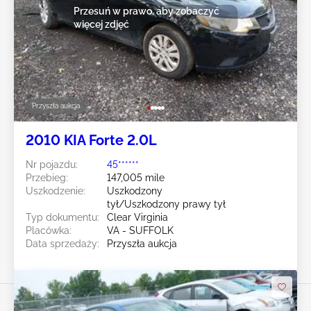
Przesuń w prawo, aby zobaczyć
więcej zdjęć
Przyszła aukcja
2010 KIA Forte 2.0L
Nr pojazdu:
45******
Przebieg:
147,005 mile
Uszkodzenie:
Uszkodzony
tył/Uszkodzony prawy tył
Typ dokumentu:
Clear Virginia
Placówka:
VA - SUFFOLK
Data sprzedaży:
Przyszła aukcja