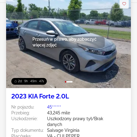
Przesuń w prawo, aby zobaczyć
więcej zdjęć
2d : 9h : 49m : 44s
2023 KIA Forte 2.0L
Nr pojazdu:
45******
Przebieg:
43,245 mile
Uszkodzenie:
Uszkodzony prawy tył/Brak
danych
Typ dokumentu:
Salvage Virginia
Placówka:
VA - CULPEPER