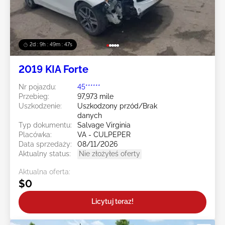
2d : 9h : 49m : 44s
2019 KIA Forte
Nr pojazdu:
45******
Przebieg:
97,973 mile
Uszkodzenie:
Uszkodzony przód/Brak
danych
Typ dokumentu:
Salvage Virginia
Placówka:
VA - CULPEPER
Data sprzedaży:
08/11/2026
Aktualny status:
Nie złożyłeś oferty
Aktualna oferta:
$0
Licytuj teraz!