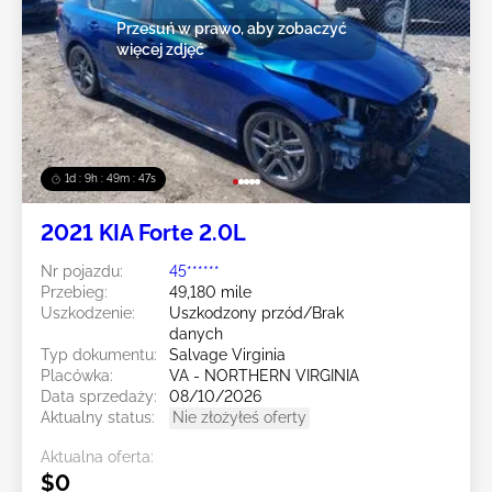
Przesuń w prawo, aby zobaczyć
więcej zdjęć
1d : 9h : 49m : 44s
2021 KIA Forte 2.0L
Nr pojazdu:
45******
Przebieg:
49,180 mile
Uszkodzenie:
Uszkodzony przód/Brak
danych
Typ dokumentu:
Salvage Virginia
Placówka:
VA - NORTHERN VIRGINIA
Data sprzedaży:
08/10/2026
Aktualny status:
Nie złożyłeś oferty
Aktualna oferta:
$0