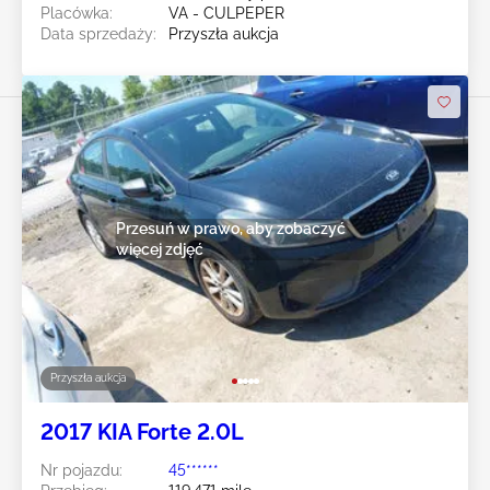
Placówka:
VA - CULPEPER
Data sprzedaży:
Przyszła aukcja
Przesuń w prawo, aby zobaczyć
więcej zdjęć
Przyszła aukcja
2017 KIA Forte 2.0L
Nr pojazdu:
45******