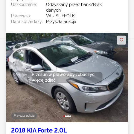
Uszkodzenie:
Odzyskany przez bank/Brak
danych
Placówka:
VA - SUFFOLK
Data sprzedaży:
Przyszła aukcja
Przesuń w prawo, aby zobaczyć
więcej zdjęć
Przyszła aukcja
2018 KIA Forte 2.0L