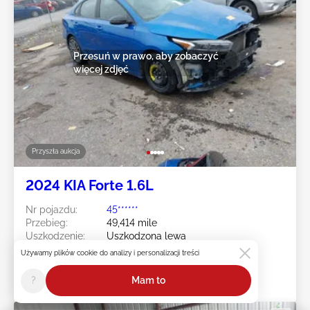
Przesuń w prawo, aby zobaczyć
więcej zdjęć
Przyszła aukcja
2024 KIA Forte 1.6L
Nr pojazdu:
45******
Przebieg:
49,414 mile
Uszkodzenie:
Uszkodzona lewa
strona/Biozanieczyszczenia
Używamy plików cookie do analizy i personalizacji treści
Placówka:
VA - RICHMOND
Data sprzedaży:
Przyszła aukcja
?
Mam to