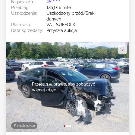
Nr pojazdu:
45******
Przebieg:
135,016 mile
Uszkodzenie:
Uszkodzony przód/Brak
danych
Placówka:
VA - SUFFOLK
Data sprzedaży:
Przyszła aukcja
Przesuń w prawo, aby zobaczyć
więcej zdjęć
Przyszła aukcja