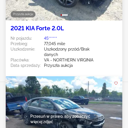
Przyszła aukcja
2021 KIA Forte 2.0L
Nr pojazdu:
45******
Przebieg:
77,045 mile
Uszkodzenie:
Uszkodzony przód/Brak
danych
Placówka:
VA - NORTHERN VIRGINIA
Data sprzedaży:
Przyszła aukcja
Przesuń w prawo, aby zobaczyć
więcej zdjęć