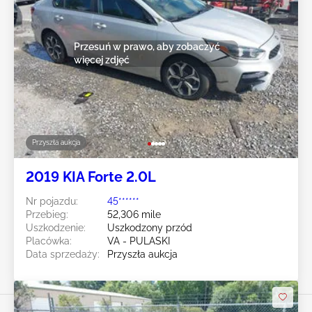
Przesuń w prawo, aby zobaczyć
więcej zdjęć
Przyszła aukcja
2019 KIA Forte 2.0L
Nr pojazdu:
45******
Przebieg:
52,306 mile
Uszkodzenie:
Uszkodzony przód
Placówka:
VA - PULASKI
Data sprzedaży:
Przyszła aukcja