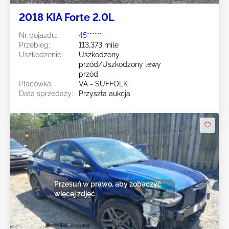
2018 KIA Forte 2.0L
Nr pojazdu:
45******
Przebieg:
113,373 mile
Uszkodzenie:
Uszkodzony
przód/Uszkodzony lewy
przód
Placówka:
VA - SUFFOLK
Data sprzedaży:
Przyszła aukcja
Przesuń w prawo, aby zobaczyć
więcej zdjęć