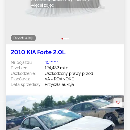
więcej zdjęć
Przyszła aukcja
2010 KIA Forte 2.0L
Nr pojazdu:
45******
Przebieg:
124,482 mile
Uszkodzenie:
Uszkodzony prawy przód
Placówka:
VA - ROANOKE
Data sprzedaży:
Przyszła aukcja