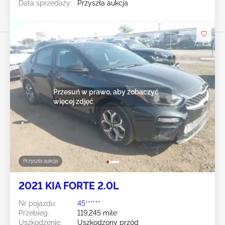
Data sprzedaży:
Przyszła aukcja
Przesuń w prawo, aby zobaczyć
więcej zdjęć
Przyszła aukcja
2021 KIA FORTE 2.0L
Nr pojazdu:
45******
Przebieg:
119,245 mile
Uszkodzenie:
Uszkodzony przód