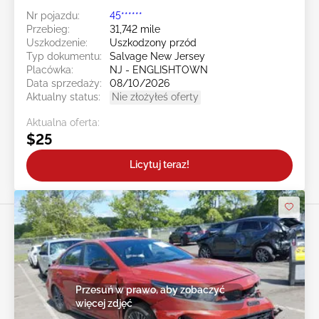
Nr pojazdu:
45******
Przebieg:
31,742 mile
Uszkodzenie:
Uszkodzony przód
Typ dokumentu:
Salvage New Jersey
Placówka:
NJ - ENGLISHTOWN
Data sprzedaży:
08/10/2026
Aktualny status:
Nie złożyłeś oferty
Aktualna oferta:
$25
Licytuj teraz!
Przesuń w prawo, aby zobaczyć
więcej zdjęć