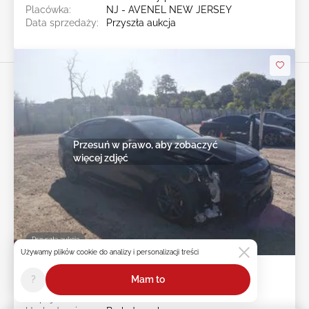
Placówka:
NJ - AVENEL NEW JERSEY
Data sprzedaży:
Przyszła aukcja
Przesuń w prawo, aby zobaczyć
więcej zdjęć
Przyszła aukcja
Używamy plików cookie do analizy i personalizacji treści
2021 KIA FORTE 2.0L
?
Mam to
Nr pojazdu:
45******