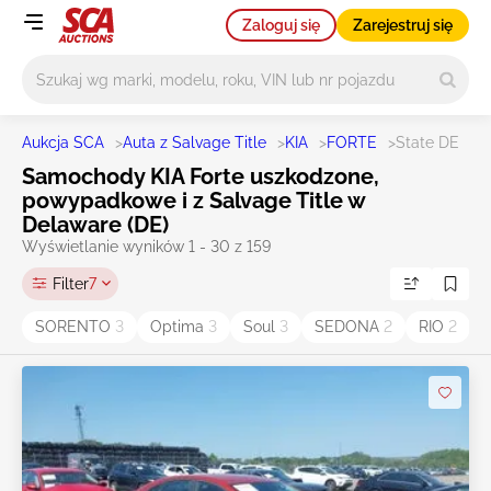
Zaloguj się
Zarejestruj się
Główne wyszukiwanie
Aukcja SCA
>
Auta z Salvage Title
>
KIA
>
FORTE
>
State DE
Samochody KIA Forte uszkodzone,
powypadkowe i z Salvage Title w
Delaware (DE)
Wyświetlanie wyników 1 - 30 z 159
Filter
7
SORENTO
3
Optima
3
Soul
3
SEDONA
2
RIO
2