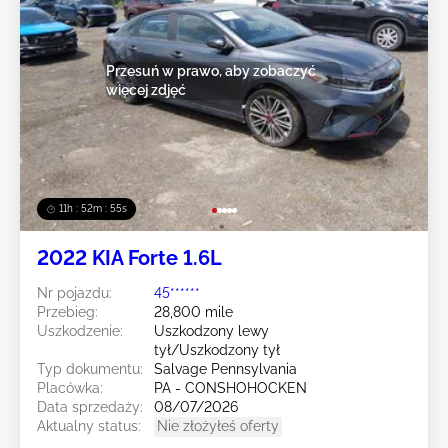
Przesuń w prawo, aby zobaczyć
więcej zdjęć
11h : 52m : 52s
2022 KIA Forte 1.6L
Nr pojazdu:
45******
Przebieg:
28,800 mile
Uszkodzenie:
Uszkodzony lewy
tył/Uszkodzony tył
Typ dokumentu:
Salvage Pennsylvania
Placówka:
PA - CONSHOHOCKEN
Data sprzedaży:
08/07/2026
Aktualny status:
Nie złożyłeś oferty