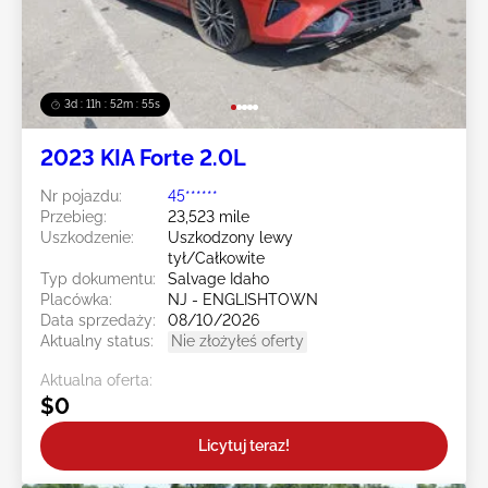
3d : 11h : 52m : 52s
2023 KIA Forte 2.0L
Nr pojazdu:
45******
Przebieg:
23,523 mile
Uszkodzenie:
Uszkodzony lewy
tył/Całkowite
Typ dokumentu:
Salvage Idaho
Placówka:
NJ - ENGLISHTOWN
Data sprzedaży:
08/10/2026
Aktualny status:
Nie złożyłeś oferty
Aktualna oferta:
$0
Licytuj teraz!