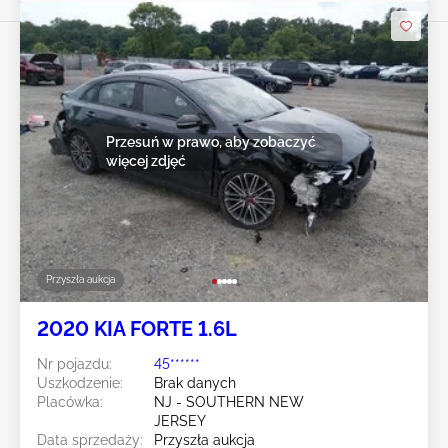
Przesuń w prawo, aby zobaczyć
więcej zdjęć
Przyszła aukcja
2020 KIA FORTE 1.6L
Nr pojazdu:
45******
Uszkodzenie:
Brak danych
Placówka:
NJ - SOUTHERN NEW
JERSEY
Data sprzedaży:
Przyszła aukcja