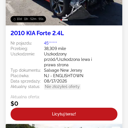
10d : 11h : 52m : 52s
2010 KIA Forte 2.4L
Nr pojazdu:
45******
Przebieg:
38,309 mile
Uszkodzenie:
Uszkodzony
przód/Uszkodzona lewa i
prawa strona
Typ dokumentu:
Salvage New Jersey
Placówka:
NJ - ENGLISHTOWN
Data sprzedaży:
08/17/2026
Aktualny status:
Nie złożyłeś oferty
Aktualna oferta:
$0
Licytuj teraz!