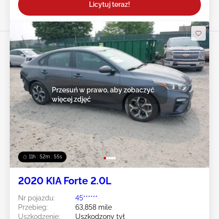
Licytuj teraz!
Przesuń w prawo, aby zobaczyć
więcej zdjęć
11h : 52m : 52s
2020 KIA Forte 2.0L
Nr pojazdu:
45******
Przebieg:
63,858 mile
Uszkodzenie:
Uszkodzony tył