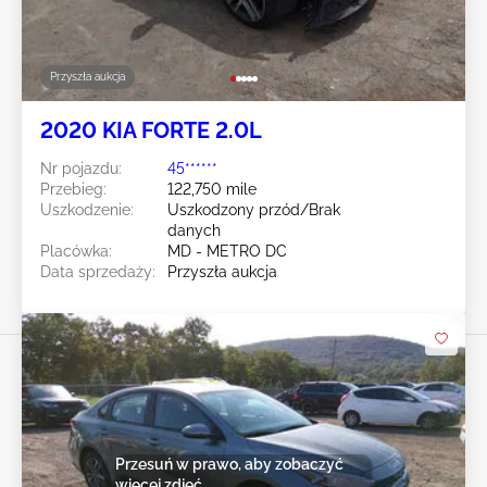
Przyszła aukcja
2020 KIA FORTE 2.0L
Nr pojazdu:
45******
Przebieg:
122,750 mile
Uszkodzenie:
Uszkodzony przód/Brak
danych
Placówka:
MD - METRO DC
Data sprzedaży:
Przyszła aukcja
Przesuń w prawo, aby zobaczyć
więcej zdjęć