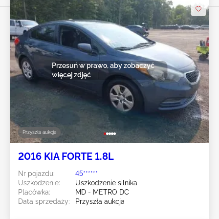
Przesuń w prawo, aby zobaczyć
więcej zdjęć
Przyszła aukcja
2016 KIA FORTE 1.8L
Nr pojazdu:
45******
Uszkodzenie:
Uszkodzenie silnika
Placówka:
MD - METRO DC
Data sprzedaży:
Przyszła aukcja