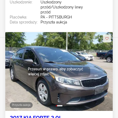
Uszkodzenie:
Uszkodzony
przód/Uszkodzony lewy
przód
Placówka:
PA - PITTSBURGH
Data sprzedaży:
Przyszła aukcja
Przesuń w prawo, aby zobaczyć
więcej zdjęć
Przyszła aukcja