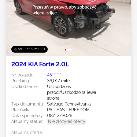
Przesuń w prawo, aby zobaczyć
więcej zdjęć
5d : 11h : 52m : 52s
2024 KIA Forte 2.0L
Nr pojazdu:
45******
Przebieg:
36,017 mile
Uszkodzenie:
Uszkodzony
przód/Uszkodzona lewa
strona
Typ dokumentu:
Salvage Pennsylvania
Placówka:
PA - EAST FREEDOM
Data sprzedaży:
08/12/2026
Aktualny status:
Nie złożyłeś oferty
Aktualna oferta: