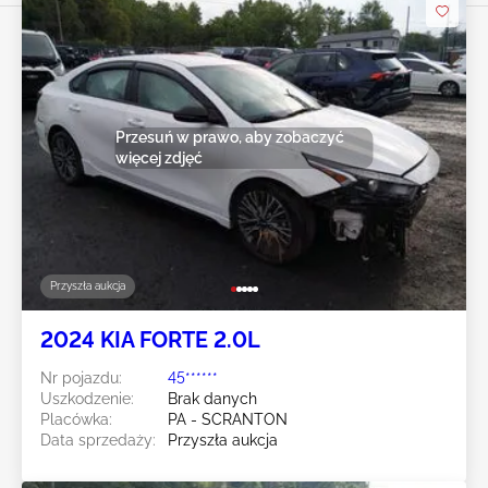
Przesuń w prawo, aby zobaczyć
więcej zdjęć
Przyszła aukcja
2024 KIA FORTE 2.0L
Nr pojazdu:
45******
Uszkodzenie:
Brak danych
Placówka:
PA - SCRANTON
Data sprzedaży:
Przyszła aukcja