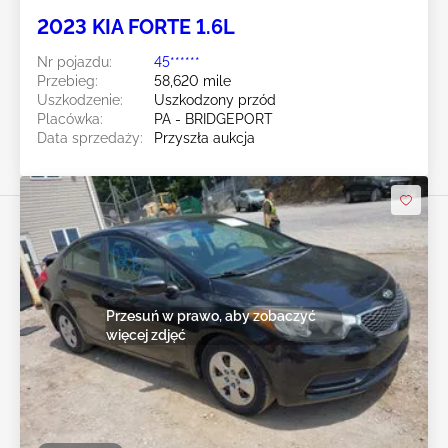
2023 KIA FORTE 1.6L
Nr pojazdu:
45******
Przebieg:
58,620 mile
Uszkodzenie:
Uszkodzony przód
Placówka:
PA - BRIDGEPORT
Data sprzedaży:
Przyszła aukcja
Przesuń w prawo, aby zobaczyć
więcej zdjęć