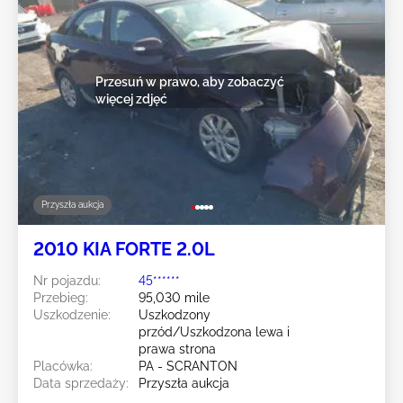
Przesuń w prawo, aby zobaczyć
więcej zdjęć
Przyszła aukcja
2010 KIA FORTE 2.0L
Nr pojazdu:
45******
Przebieg:
95,030 mile
Uszkodzenie:
Uszkodzony
przód/Uszkodzona lewa i
prawa strona
Placówka:
PA - SCRANTON
Data sprzedaży:
Przyszła aukcja