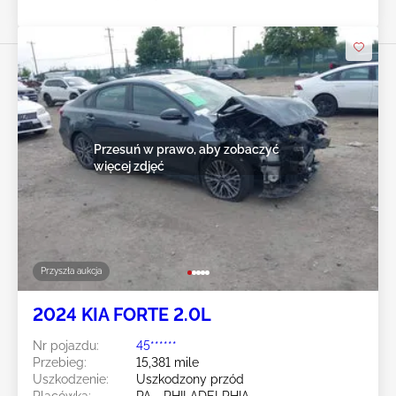
Przesuń w prawo, aby zobaczyć
więcej zdjęć
Przyszła aukcja
2024 KIA FORTE 2.0L
Nr pojazdu:
45******
Przebieg:
15,381 mile
Uszkodzenie:
Uszkodzony przód
Placówka:
PA - PHILADELPHIA