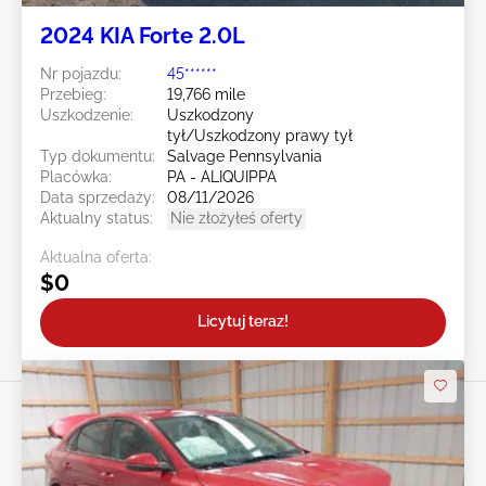
2024 KIA Forte 2.0L
Nr pojazdu:
45******
Przebieg:
19,766 mile
Uszkodzenie:
Uszkodzony
tył/Uszkodzony prawy tył
Typ dokumentu:
Salvage Pennsylvania
Placówka:
PA - ALIQUIPPA
Data sprzedaży:
08/11/2026
Aktualny status:
Nie złożyłeś oferty
Aktualna oferta:
$0
Licytuj teraz!