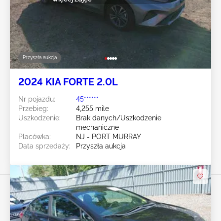
Przyszła aukcja
2024 KIA FORTE 2.0L
Nr pojazdu:
45******
Przebieg:
4,255 mile
Uszkodzenie:
Brak danych/Uszkodzenie
mechaniczne
Placówka:
NJ - PORT MURRAY
Data sprzedaży:
Przyszła aukcja