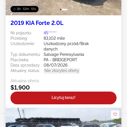
11h : 52m : 52s
2019 KIA Forte 2.0L
Nr pojazdu:
45******
Przebieg:
83,102 mile
Uszkodzenie:
Uszkodzony przód/Brak
danych
Typ dokumentu:
Salvage Pennsylvania
Placówka:
PA - BRIDGEPORT
Data sprzedaży:
08/07/2026
Aktualny status:
Nie złożyłeś oferty
Aktualna oferta:
$1,900
Licytuj teraz!