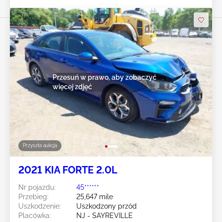
Przesuń w prawo, aby zobaczyć
więcej zdjęć
Przyszła aukcja
2021 KIA FORTE 2.0L
Nr pojazdu:
45******
Przebieg:
25,647 mile
Uszkodzenie:
Uszkodzony przód
Placówka:
NJ - SAYREVILLE