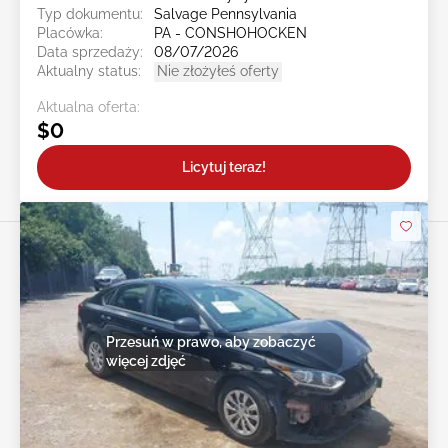
Typ dokumentu:
Salvage Pennsylvania
Placówka:
PA - CONSHOHOCKEN
Data sprzedaży:
08/07/2026
Aktualny status:
Nie złożyłeś oferty
Aktualna oferta:
$0
Licytuj teraz!
Przesuń w prawo, aby zobaczyć
więcej zdjęć