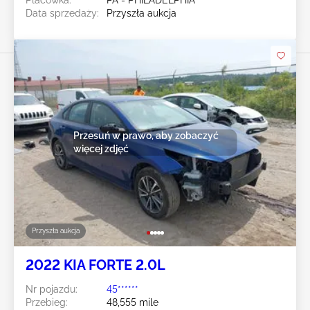
Data sprzedaży:
Przyszła aukcja
Przesuń w prawo, aby zobaczyć
więcej zdjęć
Przyszła aukcja
2022 KIA FORTE 2.0L
Nr pojazdu:
45******
Przebieg:
48,555 mile