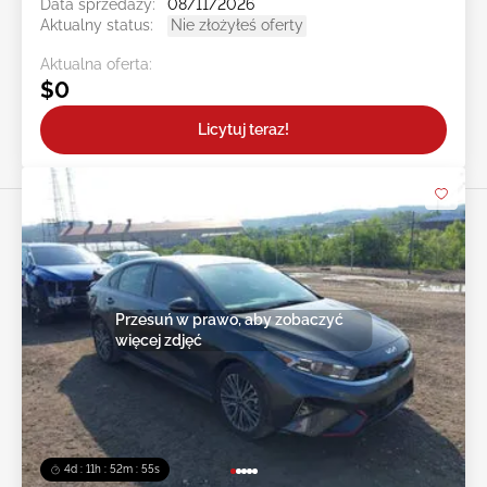
Data sprzedaży:
08/11/2026
Aktualny status:
Nie złożyłeś oferty
Aktualna oferta:
$0
Licytuj teraz!
Przesuń w prawo, aby zobaczyć
więcej zdjęć
4d : 11h : 52m : 52s