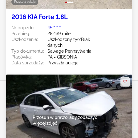
Przyszła aukcja
2016 KIA Forte 1.8L
Nr pojazdu:
45******
Przebieg:
28,439 mile
Uszkodzenie:
Uszkodzony tył/Brak
danych
Typ dokumentu:
Salvage Pennsylvania
Placówka:
PA - GIBSONIA
Data sprzedaży:
Przyszła aukcja
Przesuń w prawo, aby zobaczyć
więcej zdjęć