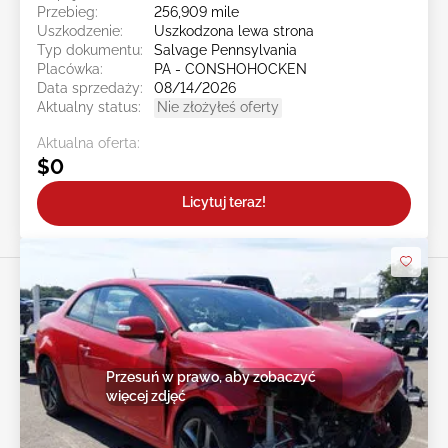
Przebieg:
256,909 mile
Uszkodzenie:
Uszkodzona lewa strona
Typ dokumentu:
Salvage Pennsylvania
Placówka:
PA - CONSHOHOCKEN
Data sprzedaży:
08/14/2026
Aktualny status:
Nie złożyłeś oferty
Aktualna oferta:
$0
Licytuj teraz!
Przesuń w prawo, aby zobaczyć
więcej zdjęć