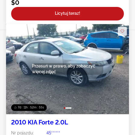
$0
Licytuj teraz!
Przesuń w prawo, aby zobaczyć
więcej zdjęć
7d : 11h : 52m : 52s
2010 KIA Forte 2.0L
Nr pojazdu:
45******