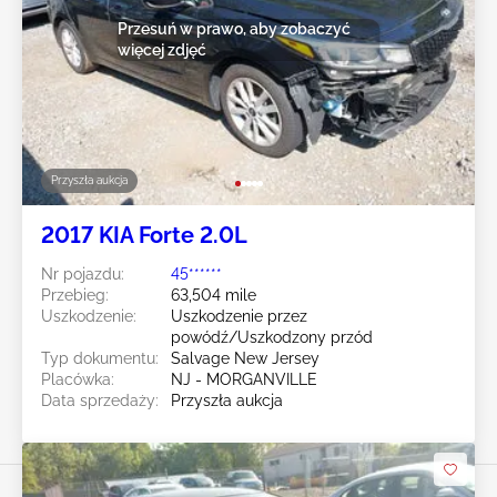
Przesuń w prawo, aby zobaczyć
więcej zdjęć
Przyszła aukcja
2017 KIA Forte 2.0L
Nr pojazdu:
45******
Przebieg:
63,504 mile
Uszkodzenie:
Uszkodzenie przez
powódź/Uszkodzony przód
Typ dokumentu:
Salvage New Jersey
Placówka:
NJ - MORGANVILLE
Data sprzedaży:
Przyszła aukcja