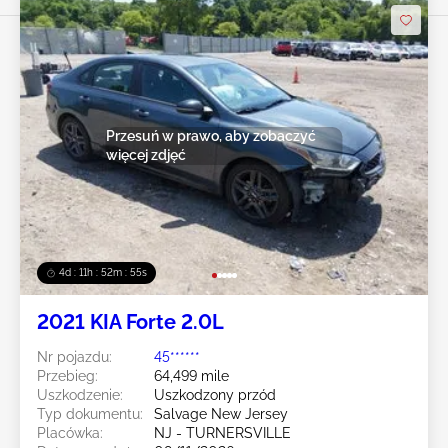
Przesuń w prawo, aby zobaczyć
więcej zdjęć
4d : 11h : 52m : 52s
2021 KIA Forte 2.0L
Nr pojazdu:
45******
Przebieg:
64,499 mile
Uszkodzenie:
Uszkodzony przód
Typ dokumentu:
Salvage New Jersey
Placówka:
NJ - TURNERSVILLE