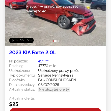
Przesuń w prawo, aby zobaczyć
więcej zdjęć
11h : 52m : 52s
2023 KIA Forte 2.0L
Nr pojazdu:
45******
Przebieg:
47,770 mile
Uszkodzenie:
Uszkodzony prawy przód
Typ dokumentu:
Salvage Pennsylvania
Placówka:
PA - CONSHOHOCKEN
Data sprzedaży:
08/07/2026
Aktualny status:
Nie złożyłeś oferty
Aktualna oferta:
$25