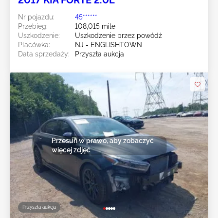
2017 KIA FORTE 2.0L
Nr pojazdu:
45******
Przebieg:
108,015 mile
Uszkodzenie:
Uszkodzenie przez powódź
Placówka:
NJ - ENGLISHTOWN
Data sprzedaży:
Przyszła aukcja
Przesuń w prawo, aby zobaczyć
więcej zdjęć
Przyszła aukcja