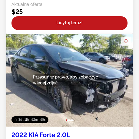
Aktualna oferta:
$25
Licytuj teraz!
Przesuń w prawo, aby zobaczyć
więcej zdjęć
3d : 11h : 52m : 52s
2022 KIA Forte 2.0L