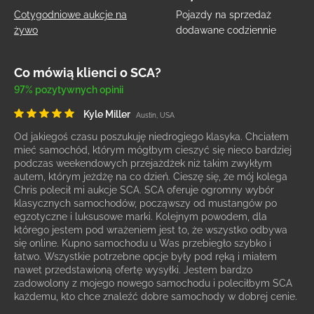
Cotygodniowe aukcje na
Pojazdy na sprzedaż
żywo
dodawane codziennie
Co mówią klienci o SCA?
97% pozytywnych opinii
Kyle Miller
Austin, USA
Od jakiegoś czasu poszukuję niedrogiego klasyka. Chciałem
mieć samochód, którym mógłbym cieszyć się nieco bardziej
podczas weekendowych przejażdżek niż takim zwykłym
autem, którym jeżdżę na co dzień. Cieszę się, że mój kolega
Chris polecił mi aukcje SCA. SCA oferuje ogromny wybór
klasycznych samochodów, począwszy od mustangów po
egzotyczne i luksusowe marki. Kolejnym powodem, dla
którego jestem pod wrażeniem jest to, że wszystko odbywa
się online. Kupno samochodu u Was przebiegło szybko i
łatwo. Wszystkie potrzebne opcje były pod ręką i miałem
nawet przedstawioną ofertę wysyłki. Jestem bardzo
zadowolony z mojego nowego samochodu i poleciłbym SCA
każdemu, kto chce znaleźć dobre samochody w dobrej cenie.