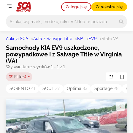
Zaloguj się
Zarejestruj się
Główne wyszukiwanie
Aukcja SCA
>
Auta z Salvage Title
>
KIA
>
EV9
>
State VA
Samochody KIA EV9 uszkodzone,
powypadkowe i z Salvage Title w Virginia
(VA)
Wyświetlanie wyników 1 - 1 z 1
Filter
4
SORENTO
41
SOUL
37
Optima
33
Sportage
28
For