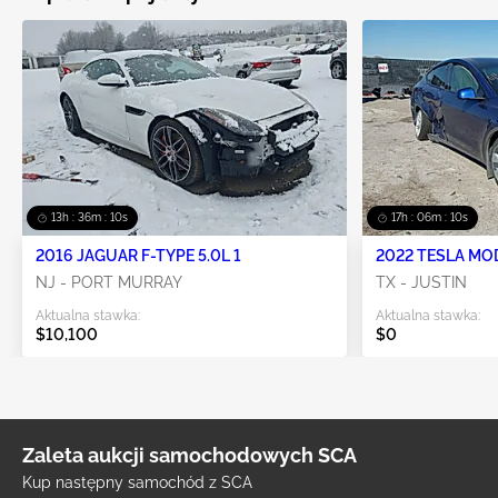
13h : 36m : 10s
17h : 06m : 10s
2016 JAGUAR F-TYPE 5.0L 1
2022 TESLA MO
NJ - PORT MURRAY
TX - JUSTIN
Aktualna stawka:
Aktualna stawka:
$10,100
$0
Zaleta aukcji samochodowych SCA
Kup następny samochód z SCA