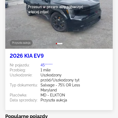
Przesuń w prawo, aby zobaczyć
więcej zdjęć
Przyszła aukcja
2026 KIA EV9
Nr pojazdu:
45******
Przebieg:
1 mile
Uszkodzenie:
Uszkodzony
przód/Uszkodzony tył
Typ dokumentu:
Salvage - 75% OR Less
Maryland
Placówka:
MD - ELKTON
Data sprzedaży:
Przyszła aukcja
Popularne pojazdy