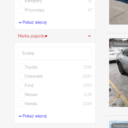
Kampery
91
Przyczepy
47
Pokaż więcej
Marka pojazdu
Przyszła a
Szukaj
Toyota
1598
Chevrolet
1290
Ford
1269
Nissan
1138
Honda
1088
Pokaż więcej
Przyszła a