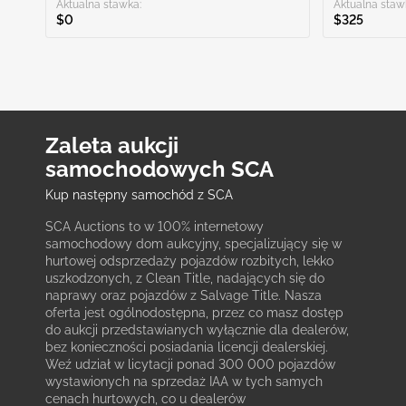
Aktualna stawka:
Aktualna staw
$0
$325
Zaleta aukcji
samochodowych SCA
Kup następny samochód z SCA
SCA Auctions to w 100% internetowy
samochodowy dom aukcyjny, specjalizujący się w
hurtowej odsprzedaży pojazdów rozbitych, lekko
uszkodzonych, z Clean Title, nadających się do
naprawy oraz pojazdów z Salvage Title. Nasza
oferta jest ogólnodostępna, przez co masz dostęp
do aukcji przedstawianych wyłącznie dla dealerów,
bez konieczności posiadania licencji dealerskiej.
Weź udział w licytacji ponad 300 000 pojazdów
wystawionych na sprzedaż IAA w tych samych
cenach hurtowych, co u dealerów