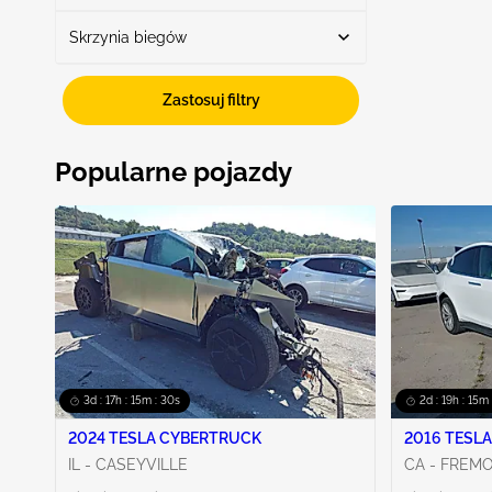
Skrzynia biegów
Przekładnia automatyczna
3
Awd
1
Zastosuj filtry
Popularne pojazdy
3d : 17h : 15m : 29s
2d : 19h : 15m 
2024 TESLA CYBERTRUCK
2016 TESLA
IL - CASEYVILLE
CA - FREM