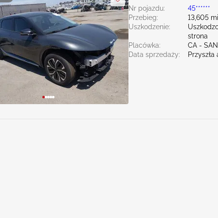
Nr pojazdu:
45******
Przebieg:
13,605 mi
Uszkodzenie:
Uszkodzo
strona
Placówka:
CA - SA
Data sprzedaży:
Przyszła 