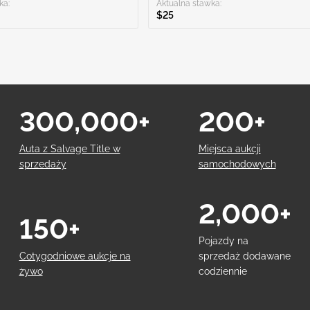
ka:
Aktualna stawka:
$25
300,000+
200+
Auta z Salvage Title w
Miejsca aukcji
sprzedaży
samochodowych
2,000+
150+
Pojazdy na
Cotygodniowe aukcje na
sprzedaż dodawane
żywo
codziennie