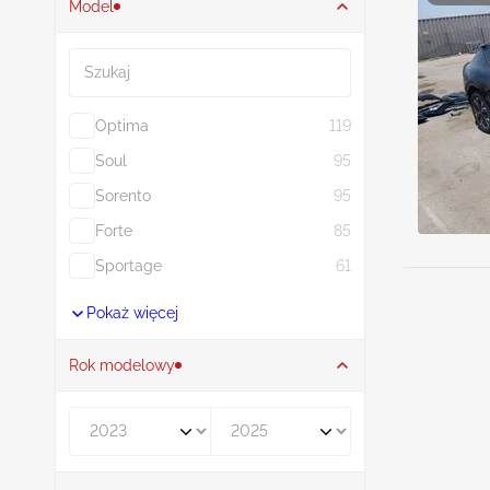
Model
Szukaj
Optima
119
Soul
95
Sorento
95
Forte
85
Sportage
61
Pokaż więcej
Rok modelowy
Rocznik od
Rocznik do