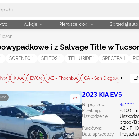
żywo
Aukcje
Pierwsze kroki
Sprzedaj auto
Tucson
owypadkowe i z Salvage Title w Tucso
1
SORENTO
1
SELTOS
1
TELLURIDE
1
SPECTRA
1
RI
dy
KIA
EV6
AZ - Phoenix
CA - San Diego
Zresetuj
2023 KIA EV6
ukcja
Nr pojazdu:
45******
Przebieg:
23,601 mi
Uszkodzenie:
Uszkodzo
przód/Bi
Placówka:
AZ - PH
Data sprzedaży:
Przyszła 