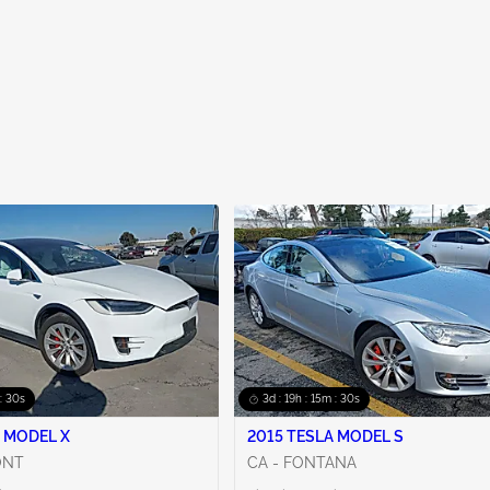
: 29s
3d : 19h : 15m : 29s
 MODEL X
2015 TESLA MODEL S
ONT
CA - FONTANA