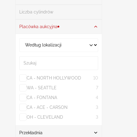
Szukaj
Liczba cylindrów
Placówka aukcyjna
Szukaj
CA - NORTH HOLLYWOOD
10
WA - SEATTLE
7
CA - FONTANA
4
CA - ACE - CARSON
3
OH - CLEVELAND
3
Pokaż więcej
Przekładnia