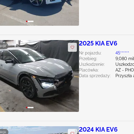
2025 KIA EV6
ukcja
Nr pojazdu:
45******
Przebieg:
9,080 mi
Uszkodzenie:
Uszkodzo
Placówka:
AZ - PH
Data sprzedaży:
Przyszła 
2024 KIA EV6
ukcja