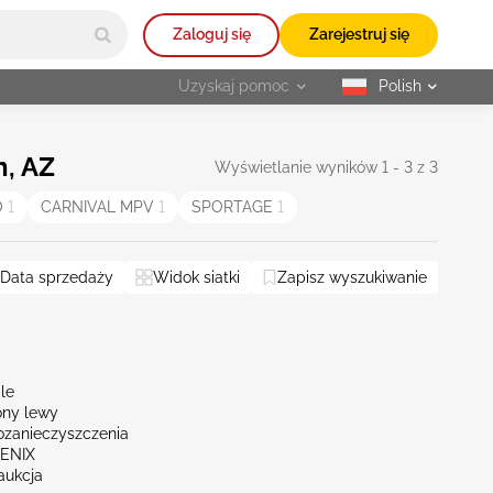
Zaloguj się
Zarejestruj się
Uzyskaj pomoc
Polish
selected
n, AZ
Wyświetlanie wyników 1 - 3 z 3
O
1
CARNIVAL MPV
1
SPORTAGE
1
Data sprzedaży
Widok siatki
Zapisz wyszukiwanie
 wszystko
le
ny lewy
ozanieczyszczenia
OENIX
aukcja