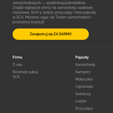
samochodowych — wyeliminuj pośredników.
Znajdź najlepsze oferty na samochody osobowe,
ciężarowe, SUV-y, łodzie, przyczepy i inne pojazdy
w SCA. Możemy zająć się Twoim samochodem i
procedurą licytacji!
Zarejestruj się ZA DARMO
Firma
Pojazdy
O nas
Samochody
Recenzje aukcji
Kampery
SCA
Motocykle
Ciężarówki
Autobusy
Łodzie
Przyczepy