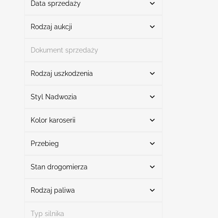
Data sprzedaży
Od
Do
Rodzaj aukcji
Dokument sprzedaży
Licytacja
3
Rodzaj uszkodzenia
Szukaj
Styl Nadwozia
Kolor karoserii
Suv
3
Uszkodzony przód
2
Szukaj
Uszkodzony lewy przód
1
Przebieg
Stan drogomierza
Czarny
1
Przebieg od
Przebieg do
Szary
1
Rodzaj paliwa
Aktualny Przebieg
3
Biały
1
Typ silnika
Elektryczny
3