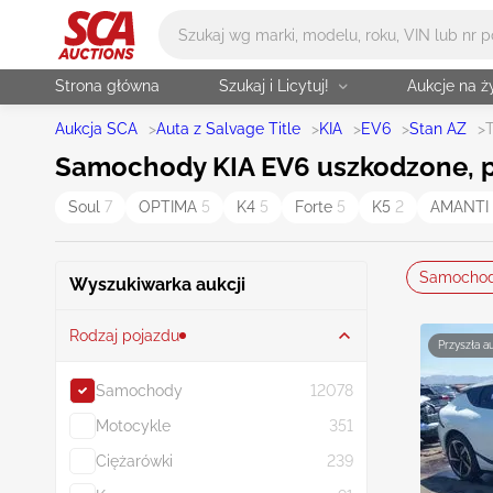
Główne wyszukiwanie
Strona główna
Szukaj i Licytuj!
Aukcje na 
Aukcja SCA
>
Auta z Salvage Title
>
KIA
>
EV6
>
Stan AZ
>
Samochody KIA EV6 uszkodzone, p
Soul
7
OPTIMA
5
K4
5
Forte
5
K5
2
AMANTI
Samocho
Wyszukiwarka aukcji
Rodzaj pojazdu
Przyszła a
Samochody
12078
Motocykle
351
Ciężarówki
239