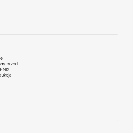
le
ny przód
OENIX
aukcja