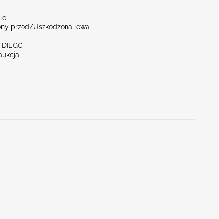
le
ny przód/Uszkodzona lewa
N DIEGO
aukcja