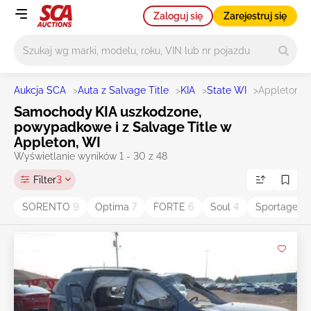
Zaloguj się
Zarejestruj się
Główne wyszukiwanie
Aukcja SCA
>
Auta z Salvage Title
>
KIA
>
State WI
>
Appleton
Samochody KIA uszkodzone,
powypadkowe i z Salvage Title w
Appleton, WI
Wyświetlanie wyników 1 - 30 z 48
Filter
3
SORENTO
9
Optima
7
FORTE
6
Soul
4
Sportage
4