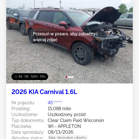
Przesuń w prawo, aby zobaczyć
więcej zdjęć
4d : 0h : 52m : 52s
2026 KIA Carnival 1.6L
Nr pojazdu:
45******
Przebieg:
15,088 mile
Uszkodzenie:
Uszkodzony przód
Typ dokumentu:
Clear Claim Paid Wisconsin
Placówka:
WI - APPLETON
Data sprzedaży:
08/13/2026
Aktualny status:
Nie złożyłeś oferty