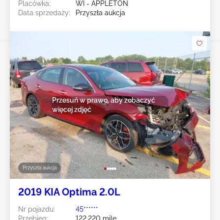
Placówka:
WI - APPLETON
Data sprzedaży:
Przyszła aukcja
Przesuń w prawo, aby zobaczyć
więcej zdjęć
Przyszła aukcja
2019 KIA Optima 2.0L
Nr pojazdu:
45******
Przebieg:
122,220 mile