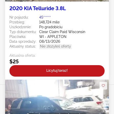
2020 KIA Telluride 3.8L
Nr pojazdu:
45******
Przebieg:
148,724 mile
Uszkodzenie:
Po gradobiciu
Typ dokumentu:
Clear Claim Paid Wisconsin
Placówka:
WI - APPLETON
Data sprzedaży:
08/13/2026
Aktualny status:
Nie złożyłeś oferty
Aktualna oferta:
$25
Licytuj teraz!