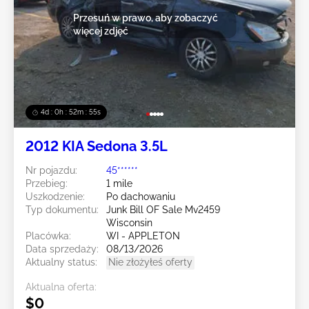
Przesuń w prawo, aby zobaczyć
więcej zdjęć
4d : 0h : 52m : 52s
2012 KIA Sedona 3.5L
Nr pojazdu:
45******
Przebieg:
1 mile
Uszkodzenie:
Po dachowaniu
Typ dokumentu:
Junk Bill OF Sale Mv2459
Wisconsin
Placówka:
WI - APPLETON
Data sprzedaży:
08/13/2026
Aktualny status:
Nie złożyłeś oferty
Aktualna oferta:
$0