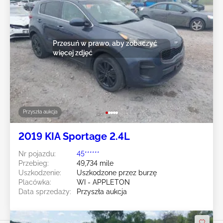
Przesuń w prawo, aby zobaczyć
więcej zdjęć
Przyszła aukcja
2019 KIA Sportage 2.4L
Nr pojazdu:
45******
Przebieg:
49,734 mile
Uszkodzenie:
Uszkodzone przez burzę
Placówka:
WI - APPLETON
Data sprzedaży:
Przyszła aukcja