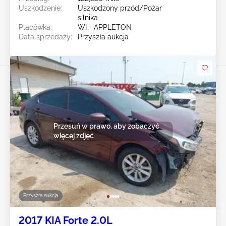
Uszkodzenie:
Uszkodzony przód/Pożar
silnika
Placówka:
WI - APPLETON
Data sprzedaży:
Przyszła aukcja
Przesuń w prawo, aby zobaczyć
więcej zdjęć
Przyszła aukcja
2017 KIA Forte 2.0L