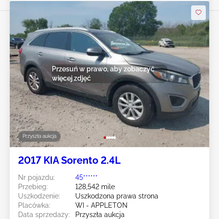
Przesuń w prawo, aby zobaczyć
więcej zdjęć
Przyszła aukcja
2017 KIA Sorento 2.4L
Nr pojazdu:
45******
Przebieg:
128,542 mile
Uszkodzenie:
Uszkodzona prawa strona
Placówka:
WI - APPLETON
Data sprzedaży:
Przyszła aukcja