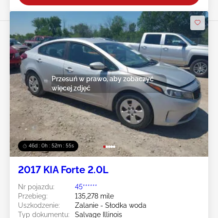
Przesuń w prawo, aby zobaczyć
więcej zdjęć
46d : 0h : 52m : 52s
2017 KIA Forte 2.0L
Nr pojazdu:
45******
Przebieg:
135,278 mile
Uszkodzenie:
Zalanie - Słodka woda
Typ dokumentu:
Salvage Illinois