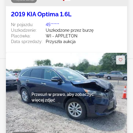
2019 KIA Optima 1.6L
Nr pojazdu:
45******
Uszkodzenie:
Uszkodzone przez burzę
Placówka:
WI - APPLETON
Data sprzedaży:
Przyszła aukcja
Przesuń w prawo, aby zobaczyć
więcej zdjęć