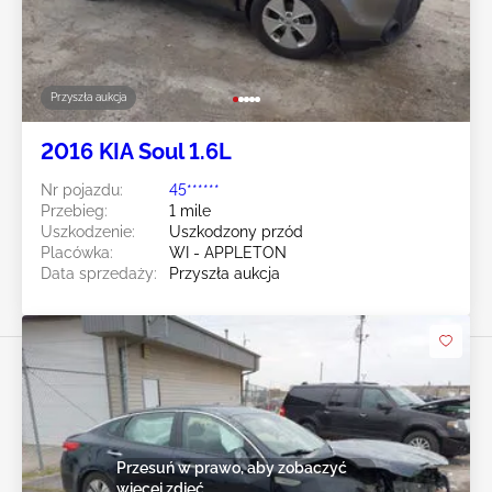
Przyszła aukcja
2016 KIA Soul 1.6L
Nr pojazdu:
45******
Przebieg:
1 mile
Uszkodzenie:
Uszkodzony przód
Placówka:
WI - APPLETON
Data sprzedaży:
Przyszła aukcja
Przesuń w prawo, aby zobaczyć
więcej zdjęć