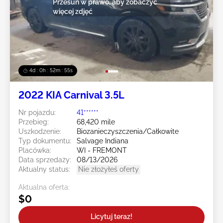
Przesuń w prawo, aby zobaczyć
więcej zdjęć
4d : 0h : 52m : 52s
2022 KIA Carnival 3.5L
Nr pojazdu:
41******
Przebieg:
68,420 mile
Uszkodzenie:
Biozanieczyszczenia/Całkowite
Typ dokumentu:
Salvage Indiana
Placówka:
WI - FREMONT
Data sprzedaży:
08/13/2026
Aktualny status:
Nie złożyłeś oferty
Aktualna oferta:
$0
Licytuj teraz!