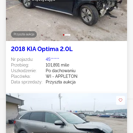
Przyszła aukcja
2018 KIA Optima 2.0L
Nr pojazdu:
45******
Przebieg:
101,891 mile
Uszkodzenie:
Po dachowaniu
Placówka:
WI - APPLETON
Data sprzedaży:
Przyszła aukcja