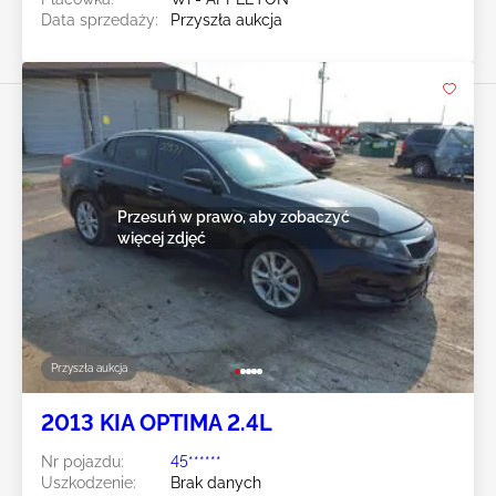
Data sprzedaży:
Przyszła aukcja
Przesuń w prawo, aby zobaczyć
więcej zdjęć
Przyszła aukcja
2013 KIA OPTIMA 2.4L
Nr pojazdu:
45******
Uszkodzenie:
Brak danych