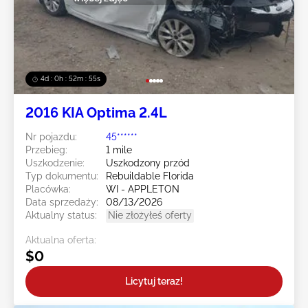
4d : 0h : 52m : 52s
2016 KIA Optima 2.4L
Nr pojazdu:
45******
Przebieg:
1 mile
Uszkodzenie:
Uszkodzony przód
Typ dokumentu:
Rebuildable Florida
Placówka:
WI - APPLETON
Data sprzedaży:
08/13/2026
Aktualny status:
Nie złożyłeś oferty
Aktualna oferta:
$0
Licytuj teraz!