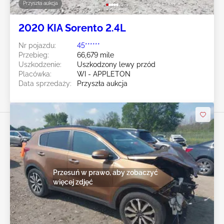
Przyszła aukcja
2020 KIA Sorento 2.4L
Nr pojazdu:
45******
Przebieg:
66,679 mile
Uszkodzenie:
Uszkodzony lewy przód
Placówka:
WI - APPLETON
Data sprzedaży:
Przyszła aukcja
Przesuń w prawo, aby zobaczyć
więcej zdjęć