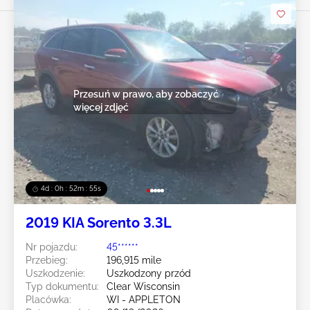
Przesuń w prawo, aby zobaczyć
więcej zdjęć
4d : 0h : 52m : 52s
2019 KIA Sorento 3.3L
Nr pojazdu:
45******
Przebieg:
196,915 mile
Uszkodzenie:
Uszkodzony przód
Typ dokumentu:
Clear Wisconsin
Placówka:
WI - APPLETON