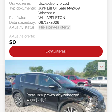
Uszkodzenie:
Uszkodzony przód
Typ dokumentu:
Junk Bill OF Sale Mv2459
Wisconsin
Placówka:
WI - APPLETON
Data sprzedaży:
08/13/2026
Aktualny status:
Nie złożyłeś oferty
Aktualna oferta:
$0
Licytuj teraz!
Przesuń w prawo, aby zobaczyć
więcej zdjęć