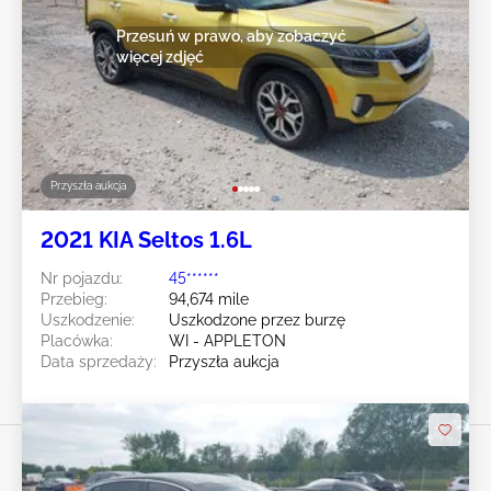
Przesuń w prawo, aby zobaczyć
więcej zdjęć
Przyszła aukcja
2021 KIA Seltos 1.6L
Nr pojazdu:
45******
Przebieg:
94,674 mile
Uszkodzenie:
Uszkodzone przez burzę
Placówka:
WI - APPLETON
Data sprzedaży:
Przyszła aukcja