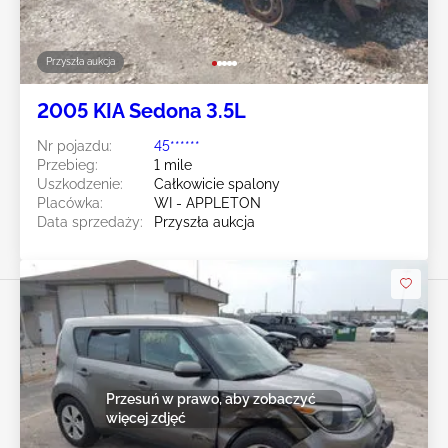
Przyszła aukcja
2005 KIA Sedona 3.5L
Nr pojazdu:
45******
Przebieg:
1 mile
Uszkodzenie:
Całkowicie spalony
Placówka:
WI - APPLETON
Data sprzedaży:
Przyszła aukcja
Przesuń w prawo, aby zobaczyć
więcej zdjęć