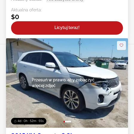
Aktualna oferta:
$0
Licytuj teraz!
Przesuń w prawo, aby zobaczyć
więcej zdjęć
4d : 0h : 52m : 52s