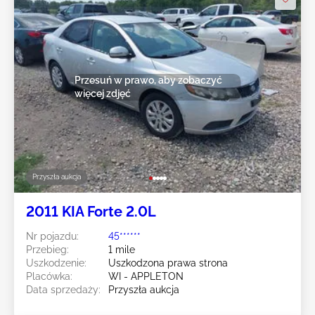
Przesuń w prawo, aby zobaczyć
więcej zdjęć
Przyszła aukcja
2011 KIA Forte 2.0L
Nr pojazdu:
45******
Przebieg:
1 mile
Uszkodzenie:
Uszkodzona prawa strona
Placówka:
WI - APPLETON
Data sprzedaży:
Przyszła aukcja