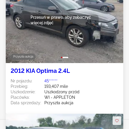
Przesuń w prawo, aby zobaczyć
więcej zdjęć
Przyszła aukcja
2012 KIA Optima 2.4L
Nr pojazdu:
45******
Przebieg:
193,407 mile
Uszkodzenie:
Uszkodzony przód
Placówka:
WI - APPLETON
Data sprzedaży:
Przyszła aukcja