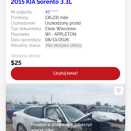
2015 KIA Sorento 3.3L
Nr pojazdu:
45******
Przebieg:
136,231 mile
Uszkodzenie:
Uszkodzony przód
Typ dokumentu:
Clear Wisconsin
Placówka:
WI - APPLETON
Data sprzedaży:
08/13/2026
Aktualny status:
Nie złożyłeś oferty
Aktualna oferta:
$25
Licytuj teraz!
Przesuń w prawo, aby zobaczyć
więcej zdjęć