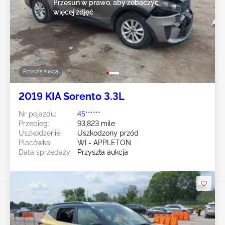
Przesuń w prawo, aby zobaczyć
więcej zdjęć
Przyszła aukcja
2019 KIA Sorento 3.3L
Nr pojazdu:
45******
Przebieg:
93,823 mile
Uszkodzenie:
Uszkodzony przód
Placówka:
WI - APPLETON
Data sprzedaży:
Przyszła aukcja