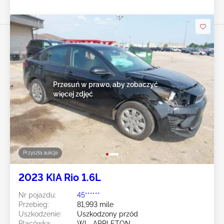
Przesuń w prawo, aby zobaczyć
więcej zdjęć
Przyszła aukcja
2023 KIA Rio 1.6L
Nr pojazdu:
45******
Przebieg:
81,993 mile
Uszkodzenie:
Uszkodzony przód
Placówka:
WI - APPLETON