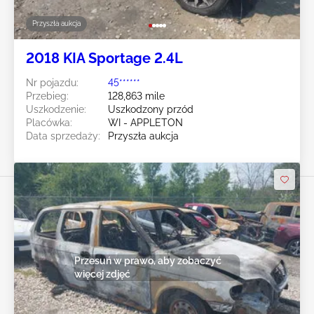
Przyszła aukcja
2018 KIA Sportage 2.4L
Nr pojazdu:
45******
Przebieg:
128,863 mile
Uszkodzenie:
Uszkodzony przód
Placówka:
WI - APPLETON
Data sprzedaży:
Przyszła aukcja
Przesuń w prawo, aby zobaczyć
więcej zdjęć