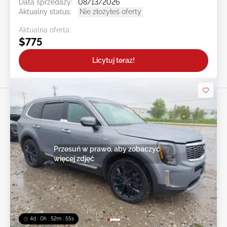
Data sprzedaży:
08/13/2026
Aktualny status:
Nie złożyłeś oferty
Aktualna oferta:
$775
Licytuj teraz!
Przesuń w prawo, aby zobaczyć
więcej zdjęć
4d : 0h : 52m : 52s