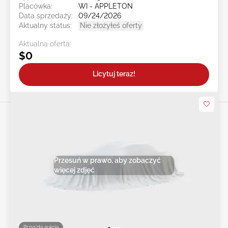
Placówka:
WI - APPLETON
Data sprzedaży:
09/24/2026
Aktualny status:
Nie złożyłeś oferty
Aktualna oferta:
$0
Licytuj teraz!
Przesuń w prawo, aby zobaczyć
więcej zdjęć
Przyszła aukcja