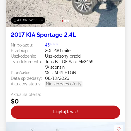
4d : 0h : 52m : 52s
2017 KIA Sportage 2.4L
Nr pojazdu:
45******
Przebieg:
205,230 mile
Uszkodzenie:
Uszkodzony przód
Typ dokumentu:
Junk Bill OF Sale Mv2459
Wisconsin
Placówka:
WI - APPLETON
Data sprzedaży:
08/13/2026
Aktualny status:
Nie złożyłeś oferty
Aktualna oferta:
$0
Licytuj teraz!