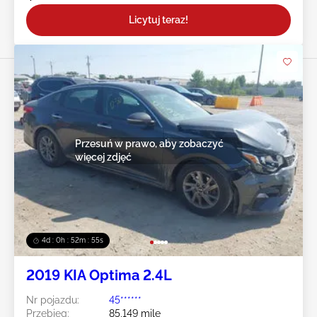
Licytuj teraz!
Przesuń w prawo, aby zobaczyć
więcej zdjęć
4d : 0h : 52m : 52s
2019 KIA Optima 2.4L
Nr pojazdu:
45******
Przebieg:
85,149 mile