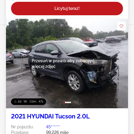
Licytuj teraz!
Przesuń w prawo, aby zobaczyć
więcej zdjęć
2d : 9h : 03m : 44s
2021 HYUNDAI Tucson 2.0L
Nr pojazdu:
45******
Przebieg:
99,226 mile