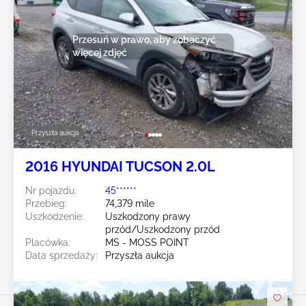
Przesuń w prawo, aby zobaczyć
więcej zdjęć
Przyszła aukcja
2016 HYUNDAI TUCSON 2.0L
Nr pojazdu:
45******
Przebieg:
74,379 mile
Uszkodzenie:
Uszkodzony prawy
przód/Uszkodzony przód
Placówka:
MS - MOSS POINT
Data sprzedaży:
Przyszła aukcja