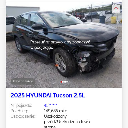
Przesuń w prawo, aby zobaczyć
więcej zdjęć
Przyszła aukcja
2025 HYUNDAI Tucson 2.5L
Nr pojazdu:
45******
Przebieg:
149,685 mile
Uszkodzenie:
Uszkodzony
przód/Uszkodzona lewa
strona