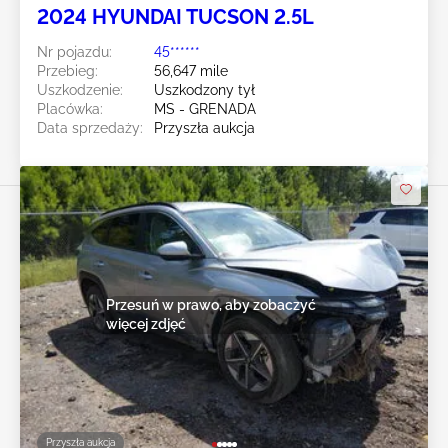
2024 HYUNDAI TUCSON 2.5L
Nr pojazdu:
45******
Przebieg:
56,647 mile
Uszkodzenie:
Uszkodzony tył
Placówka:
MS - GRENADA
Data sprzedaży:
Przyszła aukcja
Przesuń w prawo, aby zobaczyć
więcej zdjęć
Przyszła aukcja