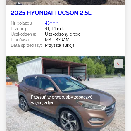
2025 HYUNDAI TUCSON 2.5L
Nr pojazdu:
45******
Przebieg:
41,114 mile
Uszkodzenie:
Uszkodzony przód
Placówka:
MS - BYRAM
Data sprzedaży:
Przyszła aukcja
Przesuń w prawo, aby zobaczyć
więcej zdjęć