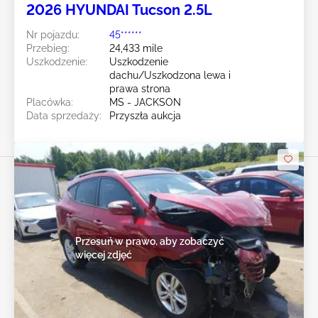
2026 HYUNDAI Tucson 2.5L
Nr pojazdu:
45******
Przebieg:
24,433 mile
Uszkodzenie:
Uszkodzenie
dachu/Uszkodzona lewa i
prawa strona
Placówka:
MS - JACKSON
Data sprzedaży:
Przyszła aukcja
Przesuń w prawo, aby zobaczyć
więcej zdjęć