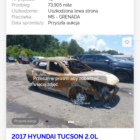
Przebieg:
73,905 mile
Uszkodzenie:
Uszkodzona lewa strona
Placówka:
MS - GRENADA
Data sprzedaży:
Przyszła aukcja
Przesuń w prawo, aby zobaczyć
więcej zdjęć
Przyszła aukcja
2017 HYUNDAI TUCSON 2.0L