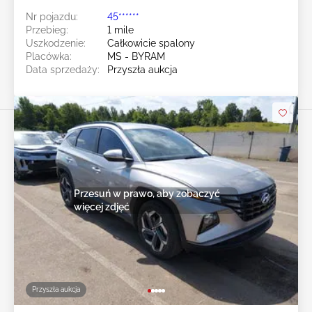
Nr pojazdu:
45******
Przebieg:
1 mile
Uszkodzenie:
Całkowicie spalony
Placówka:
MS - BYRAM
Data sprzedaży:
Przyszła aukcja
Przesuń w prawo, aby zobaczyć
więcej zdjęć
Przyszła aukcja