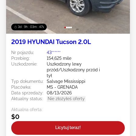
3d : 9h : 03m : 44s
2019 HYUNDAI Tucson 2.0L
Nr pojazdu:
43******
Przebieg:
154,625 mile
Uszkodzenie:
Uszkodzony lewy
przód/Uszkodzony przód i
tył
Typ dokumentu:
Salvage Mississippi
Placówka:
MS - GRENADA
Data sprzedaży:
08/13/2026
Aktualny status:
Nie złożyłeś oferty
Aktualna oferta:
$0
Licytuj teraz!