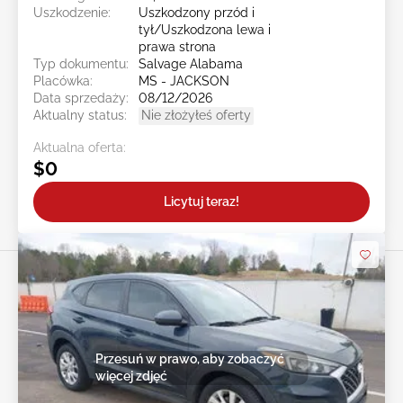
Uszkodzenie:
Uszkodzony przód i
tył/Uszkodzona lewa i
prawa strona
Typ dokumentu:
Salvage Alabama
Placówka:
MS - JACKSON
Data sprzedaży:
08/12/2026
Aktualny status:
Nie złożyłeś oferty
Aktualna oferta:
$0
Licytuj teraz!
Przesuń w prawo, aby zobaczyć
więcej zdjęć