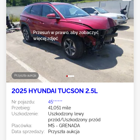
Przesuń w prawo, aby zobaczyć
więcej zdjęć
Przyszła aukcja
2025 HYUNDAI TUCSON 2.5L
Nr pojazdu:
45******
Przebieg:
41,051 mile
Uszkodzenie:
Uszkodzony lewy
przód/Uszkodzony przód
Placówka:
MS - GRENADA
Data sprzedaży:
Przyszła aukcja