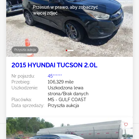
Przesuń w prawo, aby zobaczyć
więcej zdjęć
Przyszła aukcja
2015 HYUNDAI TUCSON 2.0L
Nr pojazdu:
45******
Przebieg:
106,329 mile
Uszkodzenie:
Uszkodzona lewa
strona/Brak danych
Placówka:
MS - GULF COAST
Data sprzedaży:
Przyszła aukcja