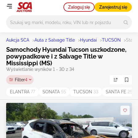
Zaloguj się
Zarejestruj się
Główne wyszukiwanie
Aukcja SCA
>
Auta z Salvage Title
>
Hyundai
>
TUCSON
>
State
Samochody Hyundai Tucson uszkodzone,
powypadkowe i z Salvage Title w
Mississippi (MS)
Wyświetlanie wyników 1 - 30 z 34
Filter
4
ELANTRA
77
SONATA
55
TUCSON
33
SANTA FE
25