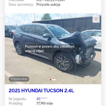
Data sprzedaży:
Przyszła aukcja
Przesuń w prawo, aby zobaczyć
więcej zdjęć
Przyszła aukcja
2021 HYUNDAI TUCSON 2.4L
Nr pojazdu:
45******
Przebieg:
77,749 mile