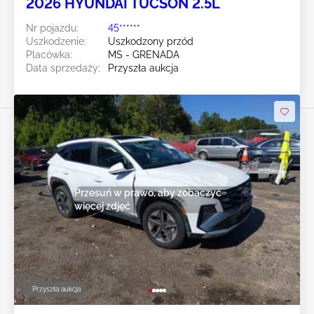
2026 HYUNDAI TUCSON 2.5L
Nr pojazdu:
45******
Uszkodzenie:
Uszkodzony przód
Placówka:
MS - GRENADA
Data sprzedaży:
Przyszła aukcja
Przesuń w prawo, aby zobaczyć
więcej zdjęć
Przyszła aukcja