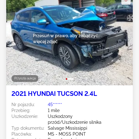
Przesuń w prawo, aby zobaczyć
więcej zdjęć
Przyszła aukcja
2021 HYUNDAI TUCSON 2.4L
Nr pojazdu:
45******
Przebieg:
1 mile
Uszkodzenie:
Uszkodzony
przód/Uszkodzenie silnika
Typ dokumentu:
Salvage Mississippi
Placówka:
MS - MOSS POINT