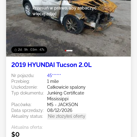
Przesuń w prawo, aby zobaczyć
więcej zdjęć
2d : 9h : 03m : 44s
2019 HYUNDAI Tucson 2.0L
Nr pojazdu:
45******
Przebieg:
1 mile
Uszkodzenie:
Całkowicie spalony
Typ dokumentu:
Junking Certificate
Mississippi
Placówka:
MS - JACKSON
Data sprzedaży:
08/12/2026
Aktualny status:
Nie złożyłeś oferty
Aktualna oferta:
$0