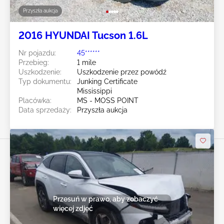
Przyszła aukcja
2016 HYUNDAI Tucson 1.6L
Nr pojazdu:
45******
Przebieg:
1 mile
Uszkodzenie:
Uszkodzenie przez powódź
Typ dokumentu:
Junking Certificate
Mississippi
Placówka:
MS - MOSS POINT
Data sprzedaży:
Przyszła aukcja
Przesuń w prawo, aby zobaczyć
więcej zdjęć