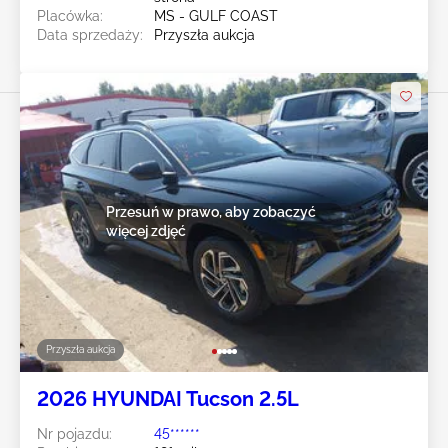
Placówka:
MS - GULF COAST
Data sprzedaży:
Przyszła aukcja
Przesuń w prawo, aby zobaczyć
więcej zdjęć
Przyszła aukcja
2026 HYUNDAI Tucson 2.5L
Nr pojazdu:
45******