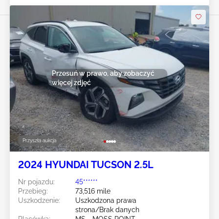
Przesuń w prawo, aby zobaczyć
więcej zdjęć
Przyszła aukcja
2024 HYUNDAI TUCSON 2.5L
Nr pojazdu:
45******
Przebieg:
73,516 mile
Uszkodzenie:
Uszkodzona prawa
strona/Brak danych
Placówka:
MS - MOSS POINT