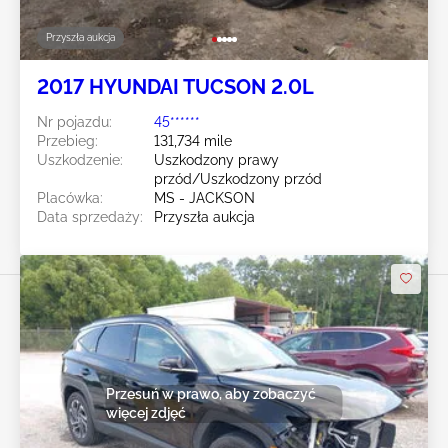
Przyszła aukcja
2017 HYUNDAI TUCSON 2.0L
Nr pojazdu:
45******
Przebieg:
131,734 mile
Uszkodzenie:
Uszkodzony prawy
przód/Uszkodzony przód
Placówka:
MS - JACKSON
Data sprzedaży:
Przyszła aukcja
Przesuń w prawo, aby zobaczyć
więcej zdjęć