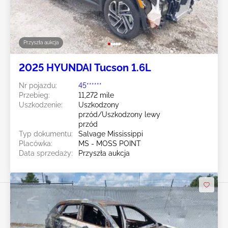
Przyszła aukcja
2025 HYUNDAI Tucson 1.6L
Nr pojazdu:
45******
Przebieg:
11,272 mile
Uszkodzenie:
Uszkodzony
przód/Uszkodzony lewy
przód
Typ dokumentu:
Salvage Mississippi
Placówka:
MS - MOSS POINT
Data sprzedaży:
Przyszła aukcja