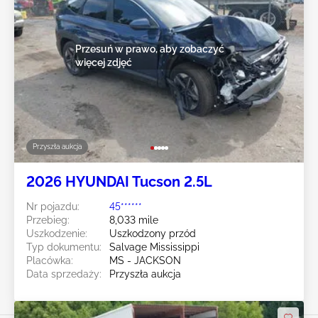
Przesuń w prawo, aby zobaczyć
więcej zdjęć
Przyszła aukcja
2026 HYUNDAI Tucson 2.5L
Nr pojazdu:
45******
Przebieg:
8,033 mile
Uszkodzenie:
Uszkodzony przód
Typ dokumentu:
Salvage Mississippi
Placówka:
MS - JACKSON
Data sprzedaży:
Przyszła aukcja