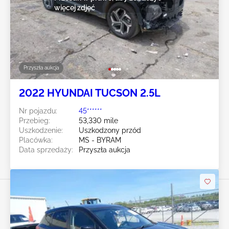
więcej zdjęć
Przyszła aukcja
2022 HYUNDAI TUCSON 2.5L
Nr pojazdu:
45******
Przebieg:
53,330 mile
Uszkodzenie:
Uszkodzony przód
Placówka:
MS - BYRAM
Data sprzedaży:
Przyszła aukcja