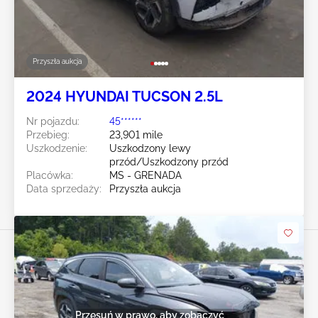
Przyszła aukcja
2024 HYUNDAI TUCSON 2.5L
Nr pojazdu:
45******
Przebieg:
23,901 mile
Uszkodzenie:
Uszkodzony lewy
przód/Uszkodzony przód
Placówka:
MS - GRENADA
Data sprzedaży:
Przyszła aukcja
Przesuń w prawo, aby zobaczyć