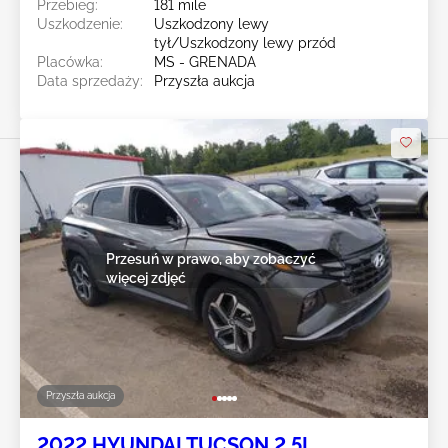
Przebieg:
181 mile
Uszkodzenie:
Uszkodzony lewy
tył/Uszkodzony lewy przód
Placówka:
MS - GRENADA
Data sprzedaży:
Przyszła aukcja
Przesuń w prawo, aby zobaczyć
więcej zdjęć
Przyszła aukcja
2022 HYUNDAI TUCSON 2.5L