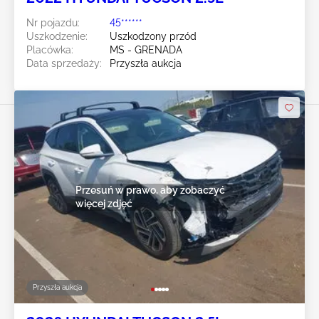
Nr pojazdu:
45******
Uszkodzenie:
Uszkodzony przód
Placówka:
MS - GRENADA
Data sprzedaży:
Przyszła aukcja
Przesuń w prawo, aby zobaczyć
więcej zdjęć
Przyszła aukcja