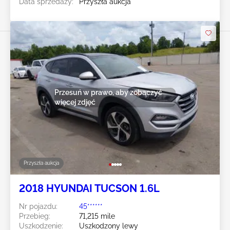
Data sprzedaży:
Przyszła aukcja
Przesuń w prawo, aby zobaczyć
więcej zdjęć
Przyszła aukcja
2018 HYUNDAI TUCSON 1.6L
Nr pojazdu:
45******
Przebieg:
71,215 mile
Uszkodzenie:
Uszkodzony lewy