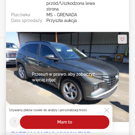
przód/Uszkodzona lewa
strona
Placówka:
MS - GRENADA
Data sprzedaży:
Przyszła aukcja
Przesuń w prawo, aby zobaczyć
więcej zdjęć
Używamy plików cookie do analizy i personalizacji treści
Przyszła aukcja
?
Mam to
2022 HYUNDAI Tucson 2.5L