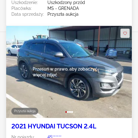
Uszkodzenie:
Uszkodzony przód
Placówka:
MS - GRENADA
Data sprzedaży:
Przyszła aukcja
Przesuń w prawo, aby zobaczyć
więcej zdjęć
Przyszła aukcja
2021 HYUNDAI TUCSON 2.4L
Nr pojazdu:
45******