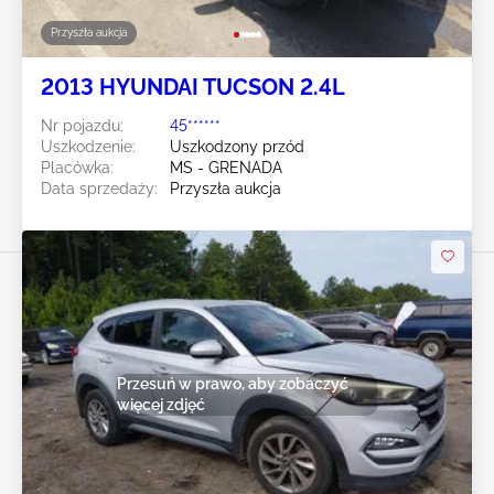
Przyszła aukcja
2013 HYUNDAI TUCSON 2.4L
Nr pojazdu:
45******
Uszkodzenie:
Uszkodzony przód
Placówka:
MS - GRENADA
Data sprzedaży:
Przyszła aukcja
Przesuń w prawo, aby zobaczyć
więcej zdjęć