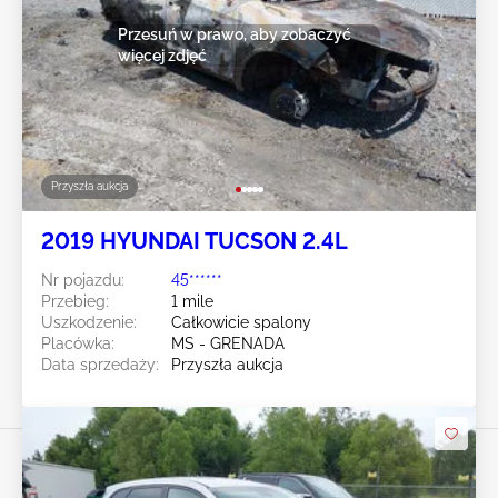
Przesuń w prawo, aby zobaczyć
więcej zdjęć
Przyszła aukcja
2019 HYUNDAI TUCSON 2.4L
Nr pojazdu:
45******
Przebieg:
1 mile
Uszkodzenie:
Całkowicie spalony
Placówka:
MS - GRENADA
Data sprzedaży:
Przyszła aukcja