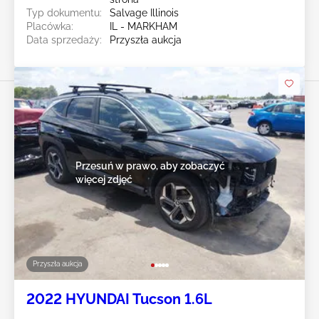
Typ dokumentu:
Salvage Illinois
Placówka:
IL - MARKHAM
Data sprzedaży:
Przyszła aukcja
Przesuń w prawo, aby zobaczyć
więcej zdjęć
Przyszła aukcja
2022 HYUNDAI Tucson 1.6L