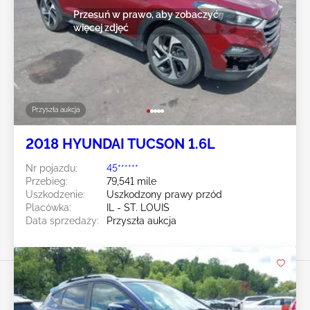
Przesuń w prawo, aby zobaczyć
więcej zdjęć
Przyszła aukcja
2018 HYUNDAI TUCSON 1.6L
Nr pojazdu:
45******
Przebieg:
79,541 mile
Uszkodzenie:
Uszkodzony prawy przód
Placówka:
IL - ST. LOUIS
Data sprzedaży:
Przyszła aukcja