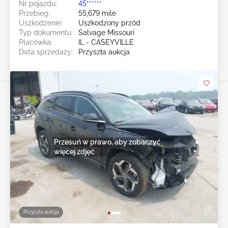
Nr pojazdu:
45******
Przebieg:
55,679 mile
Uszkodzenie:
Uszkodzony przód
Typ dokumentu:
Salvage Missouri
Placówka:
IL - CASEYVILLE
Data sprzedaży:
Przyszła aukcja
Przesuń w prawo, aby zobaczyć
więcej zdjęć
Przyszła aukcja