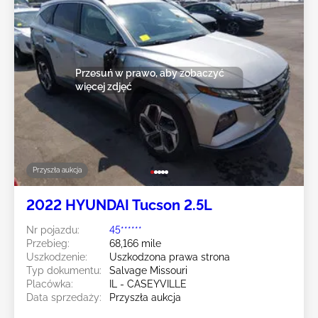
Przesuń w prawo, aby zobaczyć
więcej zdjęć
Przyszła aukcja
2022 HYUNDAI Tucson 2.5L
Nr pojazdu:
45******
Przebieg:
68,166 mile
Uszkodzenie:
Uszkodzona prawa strona
Typ dokumentu:
Salvage Missouri
Placówka:
IL - CASEYVILLE
Data sprzedaży:
Przyszła aukcja