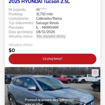
2025 HYUNDAI Tucson 2.5L
Nr pojazdu:
45******
Przebieg:
31,732 mile
Uszkodzenie:
Całkowite/Rama
Typ dokumentu:
Salvage Illinois
Placówka:
IL - MARKHAM
Data sprzedaży:
08/11/2026
Aktualny status:
Nie złożyłeś oferty
Aktualna oferta:
$0
Licytuj teraz!
Przesuń w prawo, aby zobaczyć
więcej zdjęć