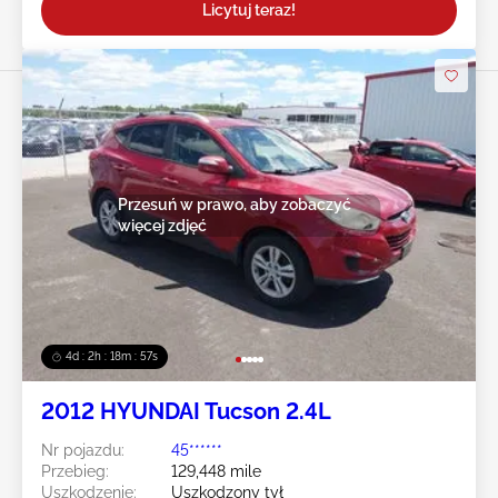
Licytuj teraz!
Przesuń w prawo, aby zobaczyć
więcej zdjęć
4d : 2h : 18m : 55s
2012 HYUNDAI Tucson 2.4L
Nr pojazdu:
45******
Przebieg:
129,448 mile
Uszkodzenie:
Uszkodzony tył