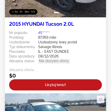
5d : 2h : 18m : 55s
2015 HYUNDAI Tucson 2.0L
Nr pojazdu:
45******
Przebieg:
87,993 mile
Uszkodzenie:
Uszkodzony lewy przód
Typ dokumentu:
Salvage Illinois
Placówka:
IL - EAST DUNDEE
Data sprzedaży:
08/12/2026
Aktualny status:
Nie złożyłeś oferty
Aktualna oferta:
$0
Licytuj teraz!