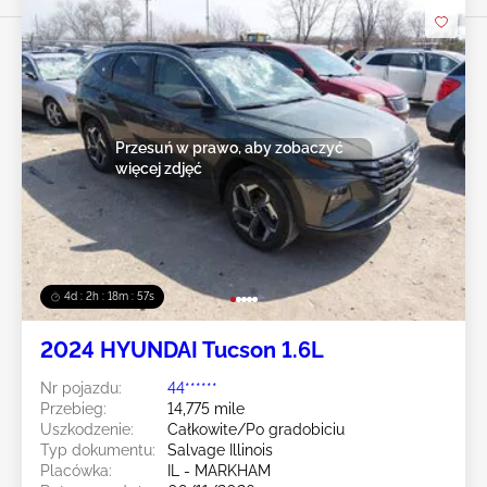
Przesuń w prawo, aby zobaczyć
więcej zdjęć
4d : 2h : 18m : 55s
2024 HYUNDAI Tucson 1.6L
Nr pojazdu:
44******
Przebieg:
14,775 mile
Uszkodzenie:
Całkowite/Po gradobiciu
Typ dokumentu:
Salvage Illinois
Placówka:
IL - MARKHAM