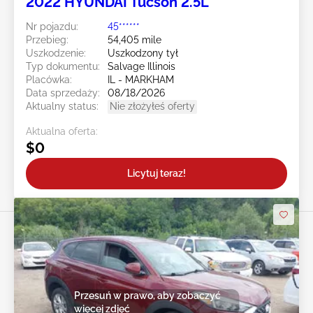
2022 HYUNDAI Tucson 2.5L
Nr pojazdu:
45******
Przebieg:
54,405 mile
Uszkodzenie:
Uszkodzony tył
Typ dokumentu:
Salvage Illinois
Placówka:
IL - MARKHAM
Data sprzedaży:
08/18/2026
Aktualny status:
Nie złożyłeś oferty
Aktualna oferta:
$0
Licytuj teraz!
Przesuń w prawo, aby zobaczyć
więcej zdjęć