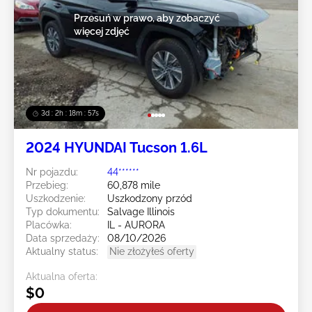
Przesuń w prawo, aby zobaczyć
więcej zdjęć
3d : 2h : 18m : 55s
2024 HYUNDAI Tucson 1.6L
Nr pojazdu:
44******
Przebieg:
60,878 mile
Uszkodzenie:
Uszkodzony przód
Typ dokumentu:
Salvage Illinois
Placówka:
IL - AURORA
Data sprzedaży:
08/10/2026
Aktualny status:
Nie złożyłeś oferty
Aktualna oferta:
$0