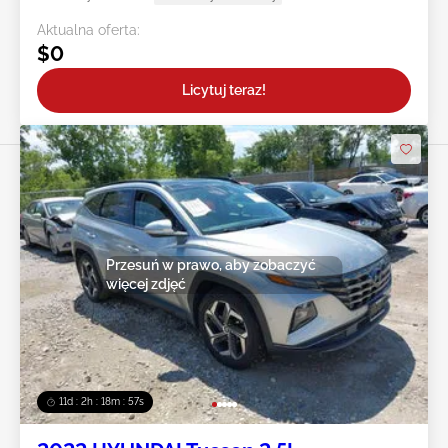
Aktualna oferta:
$0
Licytuj teraz!
Przesuń w prawo, aby zobaczyć
więcej zdjęć
11d : 2h : 18m : 55s