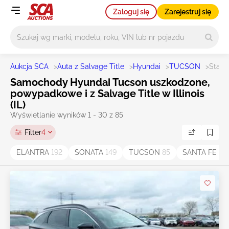
Zaloguj się
Zarejestruj się
Główne wyszukiwanie
Aukcja SCA
>
Auta z Salvage Title
>
Hyundai
>
TUCSON
>
State 
Samochody Hyundai Tucson uszkodzone,
powypadkowe i z Salvage Title w Illinois
(IL)
Wyświetlanie wyników 1 - 30 z 85
Filter
4
ELANTRA
192
SONATA
149
TUCSON
85
SANTA FE
66