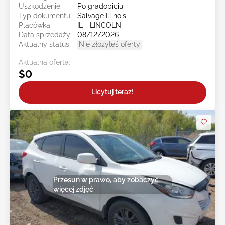
Uszkodzenie:
Po gradobiciu
Typ dokumentu:
Salvage Illinois
Placówka:
IL - LINCOLN
Data sprzedaży:
08/12/2026
Aktualny status:
Nie złożyłeś oferty
Aktualna oferta:
$0
Licytuj teraz!
Przesuń w prawo, aby zobaczyć
więcej zdjęć