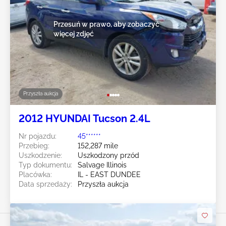
Przesuń w prawo, aby zobaczyć
więcej zdjęć
Przyszła aukcja
2012 HYUNDAI Tucson 2.4L
Nr pojazdu:
45******
Przebieg:
152,287 mile
Uszkodzenie:
Uszkodzony przód
Typ dokumentu:
Salvage Illinois
Placówka:
IL - EAST DUNDEE
Data sprzedaży:
Przyszła aukcja