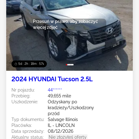
Przesuń w prawo, aby zobaczyć
więcej zdjęć
5d : 2h : 18m : 55s
2024 HYUNDAI Tucson 2.5L
Nr pojazdu:
44******
Przebieg:
49,655 mile
Uszkodzenie:
Odzyskany po
kradzieży/Uszkodzony
przód
Typ dokumentu:
Salvage Illinois
Placówka:
IL - LINCOLN
Data sprzedaży:
08/12/2026
Aktualny status:
Nie złożyłeś oferty