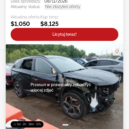
Data sprzedaży:
08/11/2026
Aktualny status:
Nie złożyłeś oferty
Aktualna oferta:
Kup teraz
$1,050
$8,125
Licytuj teraz!
Przesuń w prawo, aby zobaczyć
więcej zdjęć
5d : 2h : 18m : 55s