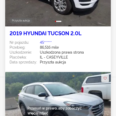
Przyszła aukcja
2019 HYUNDAI TUCSON 2.0L
Nr pojazdu:
45******
Przebieg:
86,516 mile
Uszkodzenie:
Uszkodzona prawa strona
Placówka:
IL - CASEYVILLE
Data sprzedaży:
Przyszła aukcja
Przesuń w prawo, aby zobaczyć
więcej zdjęć