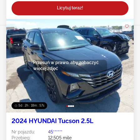
Licytuj teraz!
Przesuń w prawo, aby zobaczyć
więcej zdjęć
5d : 2h : 18m : 55s
2024 HYUNDAI Tucson 2.5L
Nr pojazdu:
45******
Przebieg:
12,505 mile