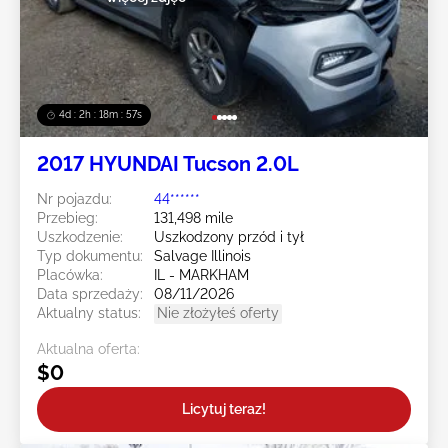
4d : 2h : 18m : 55s
2017 HYUNDAI Tucson 2.0L
Nr pojazdu:
44******
Przebieg:
131,498 mile
Uszkodzenie:
Uszkodzony przód i tył
Typ dokumentu:
Salvage Illinois
Placówka:
IL - MARKHAM
Data sprzedaży:
08/11/2026
Aktualny status:
Nie złożyłeś oferty
Aktualna oferta:
$0
Licytuj teraz!