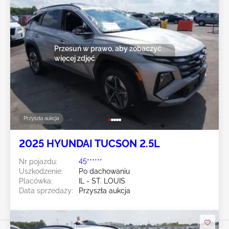
Przesuń w prawo, aby zobaczyć
więcej zdjęć
Przyszła aukcja
2025 HYUNDAI TUCSON 2.5L
Nr pojazdu:
45******
Uszkodzenie:
Po dachowaniu
Placówka:
IL - ST. LOUIS
Data sprzedaży:
Przyszła aukcja