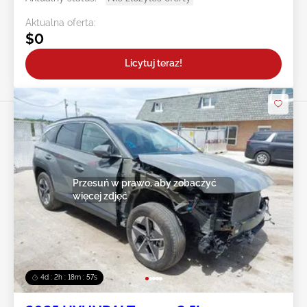
Aktualna oferta:
$0
Licytuj teraz!
Przesuń w prawo, aby zobaczyć
więcej zdjęć
4d : 2h : 18m : 55s