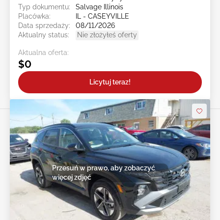
Typ dokumentu:
Salvage Illinois
Placówka:
IL - CASEYVILLE
Data sprzedaży:
08/11/2026
Aktualny status:
Nie złożyłeś oferty
Aktualna oferta:
$0
Licytuj teraz!
Przesuń w prawo, aby zobaczyć
więcej zdjęć