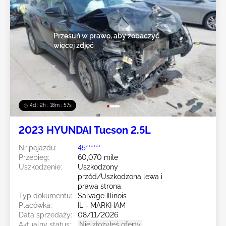
Przesuń w prawo, aby zobaczyć
więcej zdjęć
4d : 2h : 18m : 55s
2023 HYUNDAI Tucson 2.5L
Nr pojazdu:
45******
Przebieg:
60,070 mile
Uszkodzenie:
Uszkodzony
przód/Uszkodzona lewa i
prawa strona
Typ dokumentu:
Salvage Illinois
Placówka:
IL - MARKHAM
Data sprzedaży:
08/11/2026
Aktualny status:
Nie złożyłeś oferty