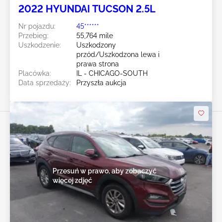
2022 HYUNDAI TUCSON 2.5L
Nr pojazdu:
45******
Przebieg:
55,764 mile
Uszkodzenie:
Uszkodzony
przód/Uszkodzona lewa i
prawa strona
Placówka:
IL - CHICAGO-SOUTH
Data sprzedaży:
Przyszła aukcja
Przesuń w prawo, aby zobaczyć
więcej zdjęć