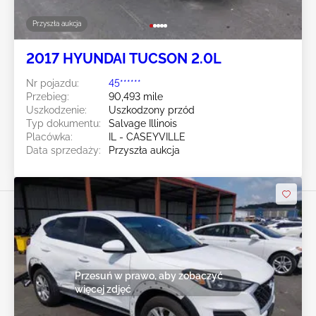
Przyszła aukcja
2017 HYUNDAI TUCSON 2.0L
Nr pojazdu:
45******
Przebieg:
90,493 mile
Uszkodzenie:
Uszkodzony przód
Typ dokumentu:
Salvage Illinois
Placówka:
IL - CASEYVILLE
Data sprzedaży:
Przyszła aukcja
Przesuń w prawo, aby zobaczyć
więcej zdjęć