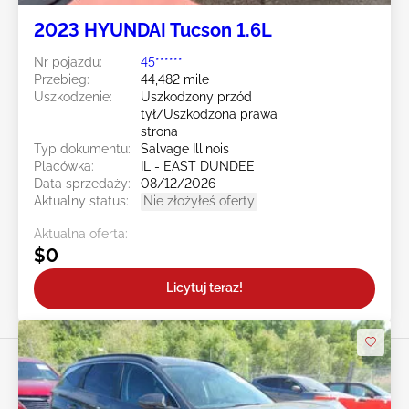
2023 HYUNDAI Tucson 1.6L
Nr pojazdu:
45******
Przebieg:
44,482 mile
Uszkodzenie:
Uszkodzony przód i
tył/Uszkodzona prawa
strona
Typ dokumentu:
Salvage Illinois
Placówka:
IL - EAST DUNDEE
Data sprzedaży:
08/12/2026
Aktualny status:
Nie złożyłeś oferty
Aktualna oferta:
$0
Licytuj teraz!