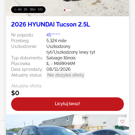
4d : 2h : 18m : 55s
2026 HYUNDAI Tucson 2.5L
Nr pojazdu:
45******
Przebieg:
5,324 mile
Uszkodzenie:
Uszkodzony
tył/Uszkodzony lewy tył
Typ dokumentu:
Salvage Illinois
Placówka:
IL - MARKHAM
Data sprzedaży:
08/11/2026
Aktualny status:
Nie złożyłeś oferty
Aktualna oferta:
$0
Licytuj teraz!