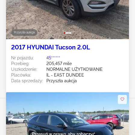
Przyszła aukcja
2017 HYUNDAI Tucson 2.0L
Nr pojazdu:
45******
Przebieg:
205,457 mile
Uszkodzenie:
NORMALNE UŻYTKOWANIE
Placówka:
IL - EAST DUNDEE
Data sprzedaży:
Przyszła aukcja
Przesuń w prawo, aby zobaczyć