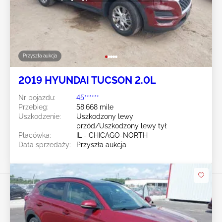
Przyszła aukcja
2019 HYUNDAI TUCSON 2.0L
Nr pojazdu:
45******
Przebieg:
58,668 mile
Uszkodzenie:
Uszkodzony lewy
przód/Uszkodzony lewy tył
Placówka:
IL - CHICAGO-NORTH
Data sprzedaży:
Przyszła aukcja