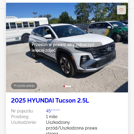
Przesuń w prawo, aby zobaczyć
więcej zdjęć
Przyszła aukcja
2025 HYUNDAI Tucson 2.5L
Nr pojazdu:
45******
Przebieg:
1 mile
Uszkodzenie:
Uszkodzony
przód/Uszkodzona prawa
strona