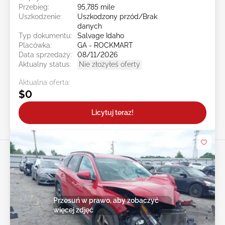
Przebieg:
95,785 mile
Uszkodzenie:
Uszkodzony przód/Brak
danych
Typ dokumentu:
Salvage Idaho
Placówka:
GA - ROCKMART
Data sprzedaży:
08/11/2026
Aktualny status:
Nie złożyłeś oferty
Aktualna oferta:
$0
Licytuj teraz!
Przesuń w prawo, aby zobaczyć
więcej zdjęć