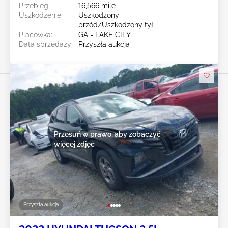
Przebieg:
16,566 mile
Uszkodzenie:
Uszkodzony
przód/Uszkodzony tył
Placówka:
GA - LAKE CITY
Data sprzedaży:
Przyszła aukcja
Przesuń w prawo, aby zobaczyć
więcej zdjęć
Przyszła aukcja