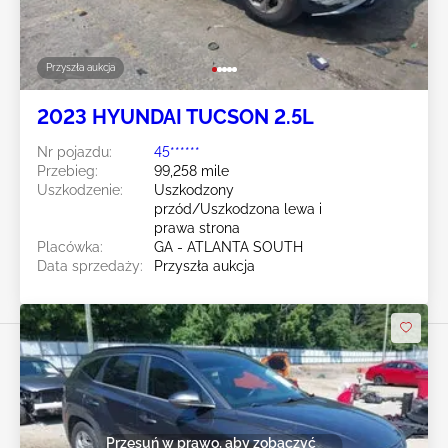
Przyszła aukcja
2023 HYUNDAI TUCSON 2.5L
Nr pojazdu:
45******
Przebieg:
99,258 mile
Uszkodzenie:
Uszkodzony
przód/Uszkodzona lewa i
prawa strona
Placówka:
GA - ATLANTA SOUTH
Data sprzedaży:
Przyszła aukcja
Przesuń w prawo, aby zobaczyć