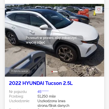
Przesuń w prawo, aby zobaczyć
więcej zdjęć
Przyszła aukcja
2022 HYUNDAI Tucson 2.5L
Nr pojazdu:
45******
Przebieg:
51,250 mile
Uszkodzenie:
Uszkodzona lewa
strona/Brak danych