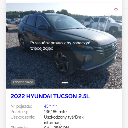
Przesuń w prawo, aby zobaczyć
więcej zdjęć
Przyszła aukcja
2022 HYUNDAI TUCSON 2.5L
Nr pojazdu:
45******
Przebieg:
136,185 mile
Uszkodzenie:
Uszkodzony tył/Brak
informacji
Placówka:
GA - RINCON