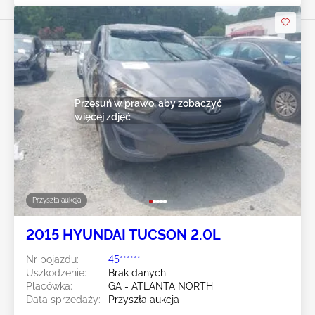
Przesuń w prawo, aby zobaczyć
więcej zdjęć
Przyszła aukcja
2015 HYUNDAI TUCSON 2.0L
Nr pojazdu:
45******
Uszkodzenie:
Brak danych
Placówka:
GA - ATLANTA NORTH
Data sprzedaży:
Przyszła aukcja