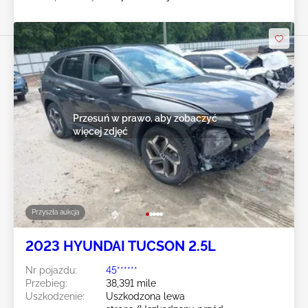
Przesuń w prawo, aby zobaczyć
więcej zdjęć
Przyszła aukcja
2023 HYUNDAI TUCSON 2.5L
Nr pojazdu:
45******
Przebieg:
38,391 mile
Uszkodzenie:
Uszkodzona lewa