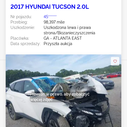
2017 HYUNDAI TUCSON 2.0L
Nr pojazdu:
45******
Przebieg:
98,397 mile
Uszkodzenie:
Uszkodzona lewa i prawa
strona/Biozanieczyszczenia
Placówka:
GA - ATLANTA EAST
Data sprzedaży:
Przyszła aukcja
Przesuń w prawo, aby zobaczyć
więcej zdjęć