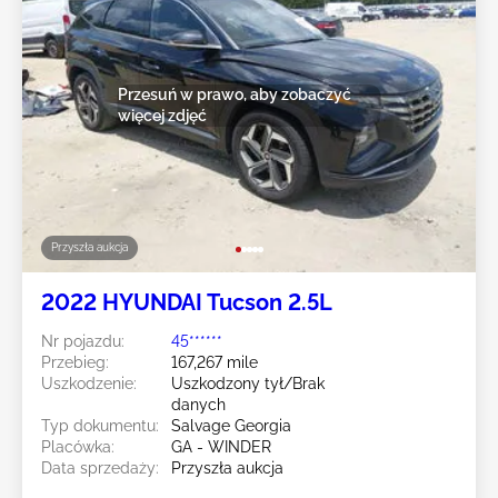
Przesuń w prawo, aby zobaczyć
więcej zdjęć
Przyszła aukcja
2022 HYUNDAI Tucson 2.5L
Nr pojazdu:
45******
Przebieg:
167,267 mile
Uszkodzenie:
Uszkodzony tył/Brak
danych
Typ dokumentu:
Salvage Georgia
Placówka:
GA - WINDER
Data sprzedaży:
Przyszła aukcja