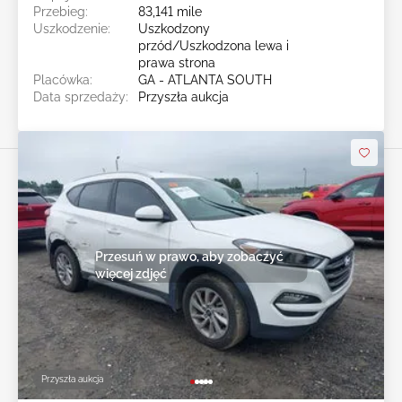
Przebieg:
83,141 mile
Uszkodzenie:
Uszkodzony
przód/Uszkodzona lewa i
prawa strona
Placówka:
GA - ATLANTA SOUTH
Data sprzedaży:
Przyszła aukcja
Przesuń w prawo, aby zobaczyć
więcej zdjęć
Przyszła aukcja