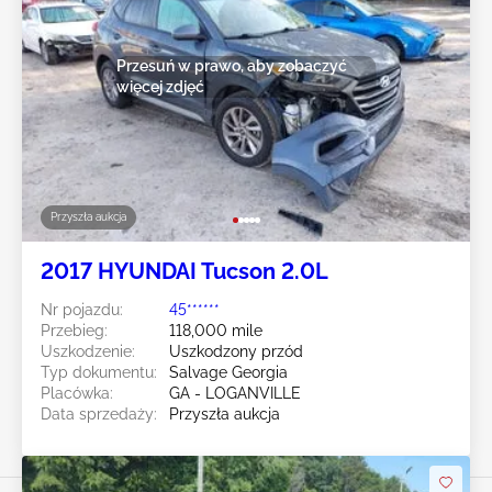
Przesuń w prawo, aby zobaczyć
więcej zdjęć
Przyszła aukcja
2017 HYUNDAI Tucson 2.0L
Nr pojazdu:
45******
Przebieg:
118,000 mile
Uszkodzenie:
Uszkodzony przód
Typ dokumentu:
Salvage Georgia
Placówka:
GA - LOGANVILLE
Data sprzedaży:
Przyszła aukcja