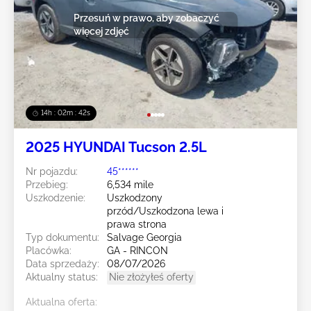
Przesuń w prawo, aby zobaczyć
więcej zdjęć
14h : 02m : 39s
2025 HYUNDAI Tucson 2.5L
Nr pojazdu:
45******
Przebieg:
6,534 mile
Uszkodzenie:
Uszkodzony
przód/Uszkodzona lewa i
prawa strona
Typ dokumentu:
Salvage Georgia
Placówka:
GA - RINCON
Data sprzedaży:
08/07/2026
Aktualny status:
Nie złożyłeś oferty
Aktualna oferta: