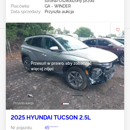
strona/Uszkodzony przód
Placówka:
GA - WINDER
Data sprzedaży:
Przyszła aukcja
Przesuń w prawo, aby zobaczyć
więcej zdjęć
Przyszła aukcja
2025 HYUNDAI TUCSON 2.5L
Nr pojazdu:
45******