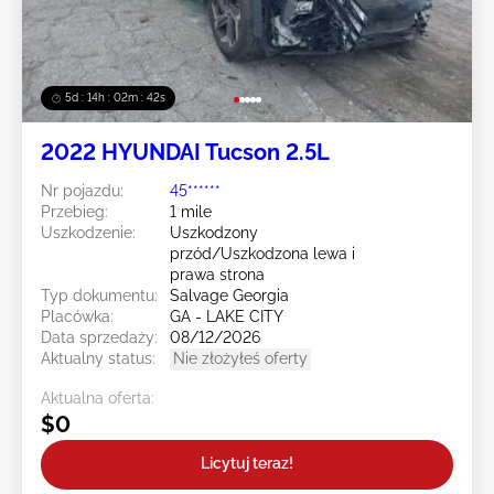
5d : 14h : 02m : 39s
2022 HYUNDAI Tucson 2.5L
Nr pojazdu:
45******
Przebieg:
1 mile
Uszkodzenie:
Uszkodzony
przód/Uszkodzona lewa i
prawa strona
Typ dokumentu:
Salvage Georgia
Placówka:
GA - LAKE CITY
Data sprzedaży:
08/12/2026
Aktualny status:
Nie złożyłeś oferty
Aktualna oferta:
$0
Licytuj teraz!