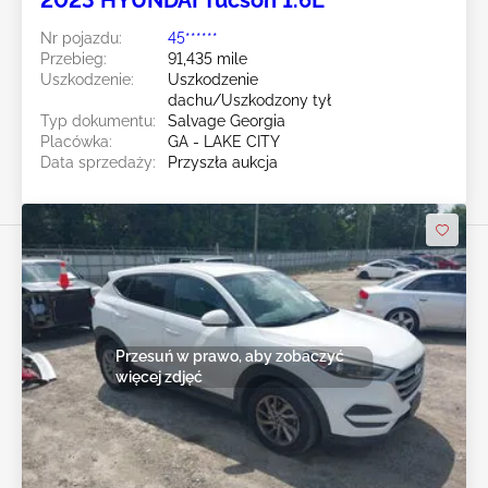
2023 HYUNDAI Tucson 1.6L
Nr pojazdu:
45******
Przebieg:
91,435 mile
Uszkodzenie:
Uszkodzenie
dachu/Uszkodzony tył
Typ dokumentu:
Salvage Georgia
Placówka:
GA - LAKE CITY
Data sprzedaży:
Przyszła aukcja
Przesuń w prawo, aby zobaczyć
więcej zdjęć