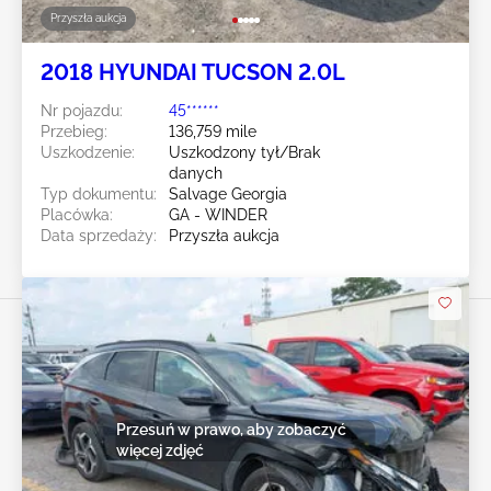
Przyszła aukcja
2018 HYUNDAI TUCSON 2.0L
Nr pojazdu:
45******
Przebieg:
136,759 mile
Uszkodzenie:
Uszkodzony tył/Brak
danych
Typ dokumentu:
Salvage Georgia
Placówka:
GA - WINDER
Data sprzedaży:
Przyszła aukcja
Przesuń w prawo, aby zobaczyć
więcej zdjęć