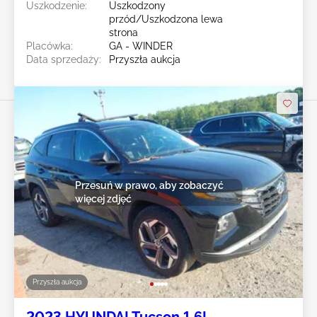
Uszkodzenie:
Uszkodzony
przód/Uszkodzona lewa
strona
Placówka:
GA - WINDER
Data sprzedaży:
Przyszła aukcja
Przesuń w prawo, aby zobaczyć
więcej zdjęć
Przyszła aukcja