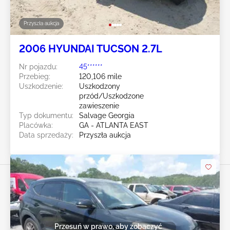
Przyszła aukcja
2006 HYUNDAI TUCSON 2.7L
Nr pojazdu:
45******
Przebieg:
120,106 mile
Uszkodzenie:
Uszkodzony
przód/Uszkodzone
zawieszenie
Typ dokumentu:
Salvage Georgia
Placówka:
GA - ATLANTA EAST
Data sprzedaży:
Przyszła aukcja
Przesuń w prawo, aby zobaczyć