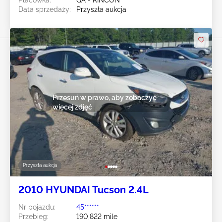
Data sprzedaży:
Przyszła aukcja
Przesuń w prawo, aby zobaczyć
więcej zdjęć
Przyszła aukcja
2010 HYUNDAI Tucson 2.4L
Nr pojazdu:
45******
Przebieg:
190,822 mile