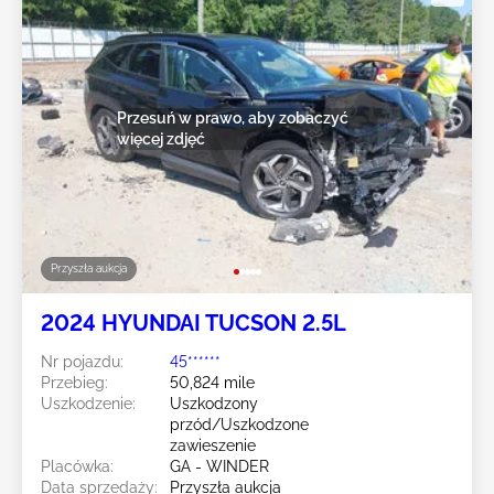
Przesuń w prawo, aby zobaczyć
więcej zdjęć
Przyszła aukcja
2024 HYUNDAI TUCSON 2.5L
Nr pojazdu:
45******
Przebieg:
50,824 mile
Uszkodzenie:
Uszkodzony
przód/Uszkodzone
zawieszenie
Placówka:
GA - WINDER
Data sprzedaży:
Przyszła aukcja