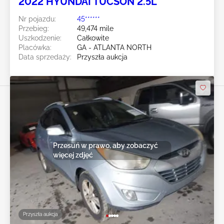
2022 HYUNDAI TUCSON 2.5L
Nr pojazdu:
45******
Przebieg:
49,474 mile
Uszkodzenie:
Całkowite
Placówka:
GA - ATLANTA NORTH
Data sprzedaży:
Przyszła aukcja
Przesuń w prawo, aby zobaczyć
więcej zdjęć
Przyszła aukcja