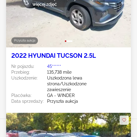
więcej zdjęć
Przyszła aukcja
2022 HYUNDAI TUCSON 2.5L
Nr pojazdu:
45******
Przebieg:
135,738 mile
Uszkodzenie:
Uszkodzona lewa
strona/Uszkodzone
zawieszenie
Placówka:
GA - WINDER
Data sprzedaży:
Przyszła aukcja