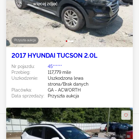
więcej zdjęć
Przyszła aukcja
2017 HYUNDAI TUCSON 2.0L
Nr pojazdu:
45******
Przebieg:
117,779 mile
Uszkodzenie:
Uszkodzona lewa
strona/Brak danych
Placówka:
GA - ACWORTH
Data sprzedaży:
Przyszła aukcja