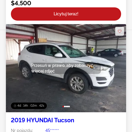
$4,500
Licytuj teraz!
Przesuń w prawo, aby zobaczyć
więcej zdjęć
4d : 14h : 02m : 39s
2019 HYUNDAI Tucson
Nr pojazdu:
45******