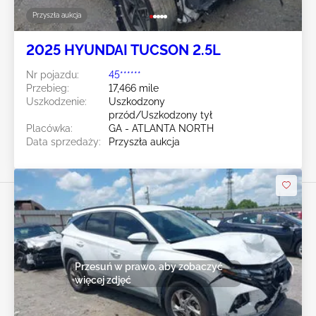
Przyszła aukcja
2025 HYUNDAI TUCSON 2.5L
Nr pojazdu:
45******
Przebieg:
17,466 mile
Uszkodzenie:
Uszkodzony
przód/Uszkodzony tył
Placówka:
GA - ATLANTA NORTH
Data sprzedaży:
Przyszła aukcja
Przesuń w prawo, aby zobaczyć
więcej zdjęć