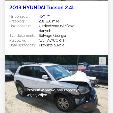
2013 HYUNDAI Tucson 2.4L
Nr pojazdu:
45******
Przebieg:
231,328 mile
Uszkodzenie:
Uszkodzony tył/Brak
danych
Typ dokumentu:
Salvage Georgia
Placówka:
GA - ACWORTH
Data sprzedaży:
Przyszła aukcja
Przesuń w prawo, aby zobaczyć
więcej zdjęć