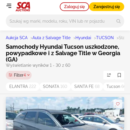
Zaloguj się
Zarejestruj się
Główne wyszukiwanie
Aukcja SCA
>
Auta z Salvage Title
>
Hyundai
>
TUCSON
>
State
Samochody Hyundai Tucson uszkodzone,
powypadkowe i z Salvage Title w Georgia
(GA)
Wyświetlanie wyników 1 - 30 z 60
Filter
4
ELANTRA
222
SONATA
160
SANTA FE
68
Tucson
60