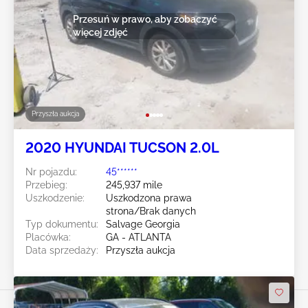
Przesuń w prawo, aby zobaczyć
więcej zdjęć
Przyszła aukcja
2020 HYUNDAI TUCSON 2.0L
Nr pojazdu:
45******
Przebieg:
245,937 mile
Uszkodzenie:
Uszkodzona prawa
strona/Brak danych
Typ dokumentu:
Salvage Georgia
Placówka:
GA - ATLANTA
Data sprzedaży:
Przyszła aukcja