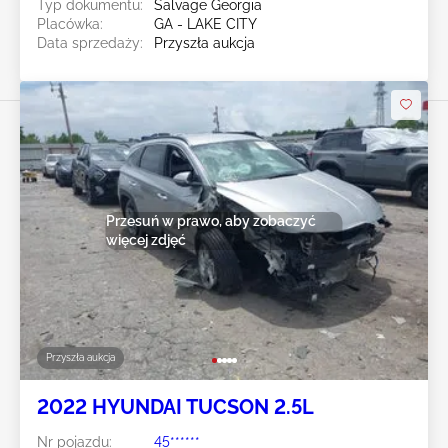
Typ dokumentu:
Salvage Georgia
Placówka:
GA - LAKE CITY
Data sprzedaży:
Przyszła aukcja
Przesuń w prawo, aby zobaczyć
więcej zdjęć
Przyszła aukcja
2022 HYUNDAI TUCSON 2.5L
Nr pojazdu:
45******