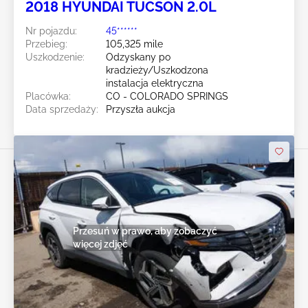
2018 HYUNDAI TUCSON 2.0L
Nr pojazdu:
45******
Przebieg:
105,325 mile
Uszkodzenie:
Odzyskany po
kradzieży/Uszkodzona
instalacja elektryczna
Placówka:
CO - COLORADO SPRINGS
Data sprzedaży:
Przyszła aukcja
Przesuń w prawo, aby zobaczyć
więcej zdjęć