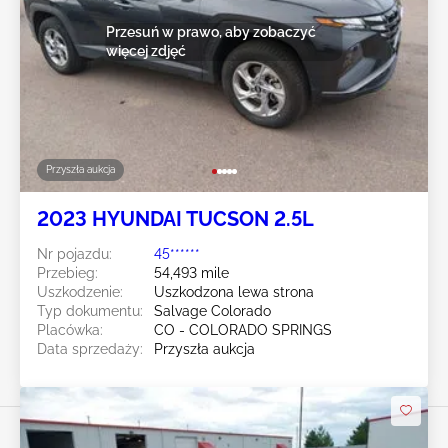
Przesuń w prawo, aby zobaczyć
więcej zdjęć
Przyszła aukcja
2023 HYUNDAI TUCSON 2.5L
Nr pojazdu:
45******
Przebieg:
54,493 mile
Uszkodzenie:
Uszkodzona lewa strona
Typ dokumentu:
Salvage Colorado
Placówka:
CO - COLORADO SPRINGS
Data sprzedaży:
Przyszła aukcja