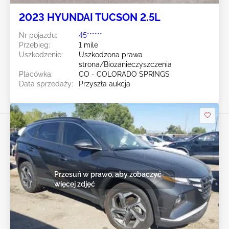
2023 HYUNDAI TUCSON 2.5L
Nr pojazdu:
45******
Przebieg:
1 mile
Uszkodzenie:
Uszkodzona prawa
strona/Biozanieczyszczenia
Placówka:
CO - COLORADO SPRINGS
Data sprzedaży:
Przyszła aukcja
Przesuń w prawo, aby zobaczyć
więcej zdjęć