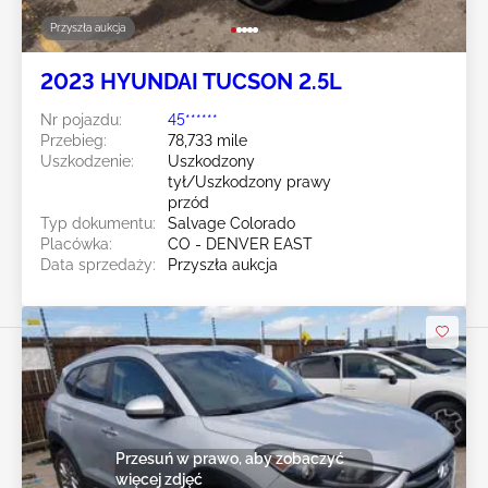
Przyszła aukcja
2023 HYUNDAI TUCSON 2.5L
Nr pojazdu:
45******
Przebieg:
78,733 mile
Uszkodzenie:
Uszkodzony
tył/Uszkodzony prawy
przód
Typ dokumentu:
Salvage Colorado
Placówka:
CO - DENVER EAST
Data sprzedaży:
Przyszła aukcja
Przesuń w prawo, aby zobaczyć
więcej zdjęć