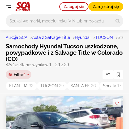
Zaloguj się
Zarejestruj się
Główne wyszukiwanie
Aukcja SCA
>
Auta z Salvage Title
>
Hyundai
>
TUCSON
>
State
Samochody Hyundai Tucson uszkodzone,
powypadkowe i z Salvage Title w Colorado
(CO)
Wyświetlanie wyników 1 - 29 z 29
Filter
4
ELANTRA
32
TUCSON
29
SANTA FE
20
Sonata
17