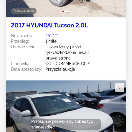
Przyszła aukcja
2017 HYUNDAI Tucson 2.0L
Nr pojazdu:
45******
Przebieg:
1 mile
Uszkodzenie:
Uszkodzony przód i
tył/Uszkodzona lewa i
prawa strona
Placówka:
CO - COMMERCE CITY
Data sprzedaży:
Przyszła aukcja
Przesuń w prawo, aby zobaczyć
więcej zdjęć