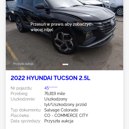
Przesuń w prawo, aby zobaczyć
więcej zdjęć
Przyszła aukcja
2022 HYUNDAI TUCSON 2.5L
Nr pojazdu:
45******
Przebieg:
76,819 mile
Uszkodzenie:
Uszkodzony
tył/Uszkodzony przód
Typ dokumentu:
Salvage Colorado
Placówka:
CO - COMMERCE CITY
Data sprzedaży:
Przyszła aukcja