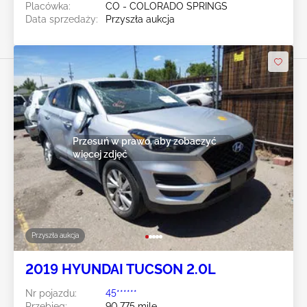
Placówka:
CO - COLORADO SPRINGS
Data sprzedaży:
Przyszła aukcja
Przesuń w prawo, aby zobaczyć
więcej zdjęć
Przyszła aukcja
2019 HYUNDAI TUCSON 2.0L
Nr pojazdu:
45******
Przebieg:
90,775 mile