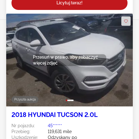
Licytuj teraz!
Przesuń w prawo, aby zobaczyć
więcej zdjęć
Przyszła aukcja
2018 HYUNDAI TUCSON 2.0L
Nr pojazdu:
45******
Przebieg:
119,631 mile
Uszkodzenie:
Odzyskany po