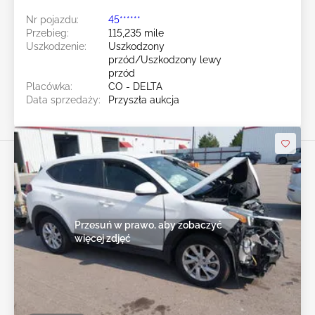
Nr pojazdu:
45******
Przebieg:
115,235 mile
Uszkodzenie:
Uszkodzony
przód/Uszkodzony lewy
przód
Placówka:
CO - DELTA
Data sprzedaży:
Przyszła aukcja
Przesuń w prawo, aby zobaczyć
więcej zdjęć