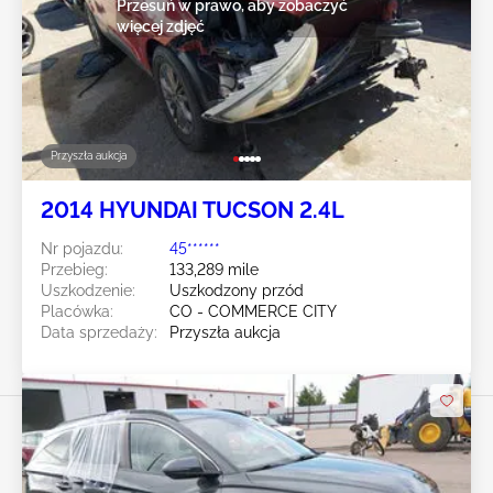
Przesuń w prawo, aby zobaczyć
więcej zdjęć
Przyszła aukcja
2014 HYUNDAI TUCSON 2.4L
Nr pojazdu:
45******
Przebieg:
133,289 mile
Uszkodzenie:
Uszkodzony przód
Placówka:
CO - COMMERCE CITY
Data sprzedaży:
Przyszła aukcja