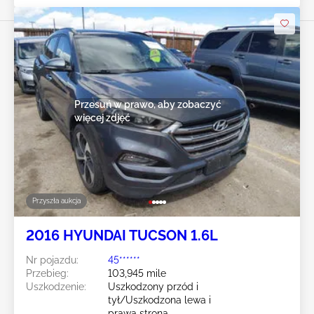
Przesuń w prawo, aby zobaczyć
więcej zdjęć
Przyszła aukcja
2016 HYUNDAI TUCSON 1.6L
Nr pojazdu:
45******
Przebieg:
103,945 mile
Uszkodzenie:
Uszkodzony przód i
tył/Uszkodzona lewa i
prawa strona