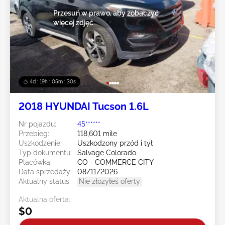
Przesuń w prawo, aby zobaczyć
więcej zdjęć
4d : 19h : 05m : 27s
2018 HYUNDAI Tucson 1.6L
Nr pojazdu:
45******
Przebieg:
118,601 mile
Uszkodzenie:
Uszkodzony przód i tył
Typ dokumentu:
Salvage Colorado
Placówka:
CO - COMMERCE CITY
Data sprzedaży:
08/11/2026
Aktualny status:
Nie złożyłeś oferty
Aktualna oferta:
$0