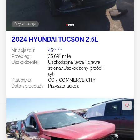
Przyszła aukcja
2024 HYUNDAI TUCSON 2.5L
Nr pojazdu:
45******
Przebieg:
35,691 mile
Uszkodzenie:
Uszkodzona lewa i prawa
strona/Uszkodzony przód i
tył
Placówka:
CO - COMMERCE CITY
Data sprzedaży:
Przyszła aukcja