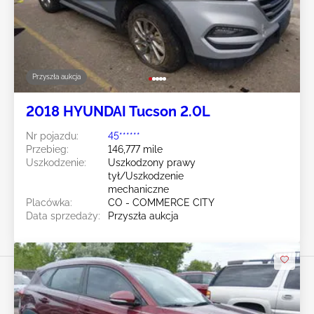
Przyszła aukcja
2018 HYUNDAI Tucson 2.0L
Nr pojazdu:
45******
Przebieg:
146,777 mile
Uszkodzenie:
Uszkodzony prawy
tył/Uszkodzenie
mechaniczne
Placówka:
CO - COMMERCE CITY
Data sprzedaży:
Przyszła aukcja