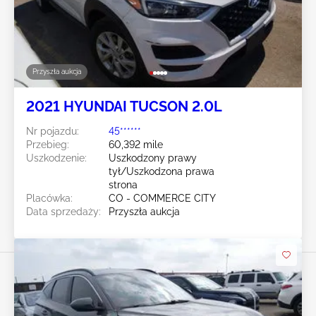
Przyszła aukcja
2021 HYUNDAI TUCSON 2.0L
Nr pojazdu:
45******
Przebieg:
60,392 mile
Uszkodzenie:
Uszkodzony prawy
tył/Uszkodzona prawa
strona
Placówka:
CO - COMMERCE CITY
Data sprzedaży:
Przyszła aukcja