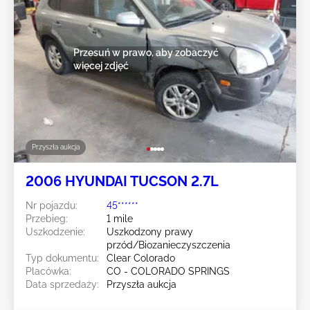
Przesuń w prawo, aby zobaczyć
więcej zdjęć
Przyszła aukcja
2006 HYUNDAI TUCSON 2.7L
Nr pojazdu:
45******
Przebieg:
1 mile
Uszkodzenie:
Uszkodzony prawy
przód/Biozanieczyszczenia
Typ dokumentu:
Clear Colorado
Placówka:
CO - COLORADO SPRINGS
Data sprzedaży:
Przyszła aukcja