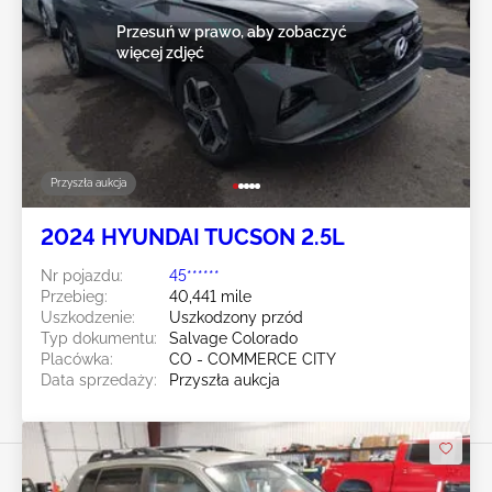
Przesuń w prawo, aby zobaczyć
więcej zdjęć
Przyszła aukcja
2024 HYUNDAI TUCSON 2.5L
Nr pojazdu:
45******
Przebieg:
40,441 mile
Uszkodzenie:
Uszkodzony przód
Typ dokumentu:
Salvage Colorado
Placówka:
CO - COMMERCE CITY
Data sprzedaży:
Przyszła aukcja