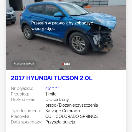
Przesuń w prawo, aby zobaczyć
więcej zdjęć
Przyszła aukcja
2017 HYUNDAI TUCSON 2.0L
Nr pojazdu:
45******
Przebieg:
1 mile
Uszkodzenie:
Uszkodzony
przód/Biozanieczyszczenia
Typ dokumentu:
Salvage Colorado
Placówka:
CO - COLORADO SPRINGS
Data sprzedaży:
Przyszła aukcja