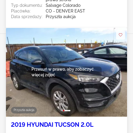
Typ dokumentu:
Salvage Colorado
Placówka:
CO - DENVER EAST
Data sprzedaży:
Przyszła aukcja
Przesuń w prawo, aby zobaczyć
więcej zdjęć
Przyszła aukcja
2019 HYUNDAI TUCSON 2.0L