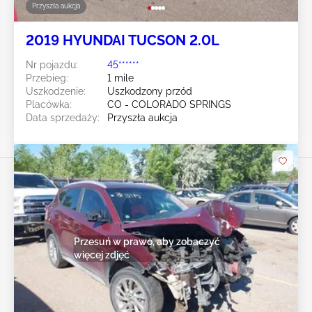
Przyszła aukcja
2019 HYUNDAI TUCSON 2.0L
Nr pojazdu:
45******
Przebieg:
1 mile
Uszkodzenie:
Uszkodzony przód
Placówka:
CO - COLORADO SPRINGS
Data sprzedaży:
Przyszła aukcja
Przesuń w prawo, aby zobaczyć
więcej zdjęć