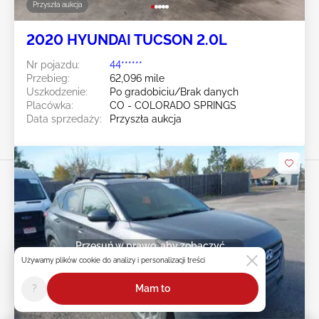
Przyszła aukcja
2020 HYUNDAI TUCSON 2.0L
Nr pojazdu:
44******
Przebieg:
62,096 mile
Uszkodzenie:
Po gradobiciu/Brak danych
Placówka:
CO - COLORADO SPRINGS
Data sprzedaży:
Przyszła aukcja
Przesuń w prawo, aby zobaczyć
więcej zdjęć
Używamy plików cookie do analizy i personalizacji treści
?
Mam to