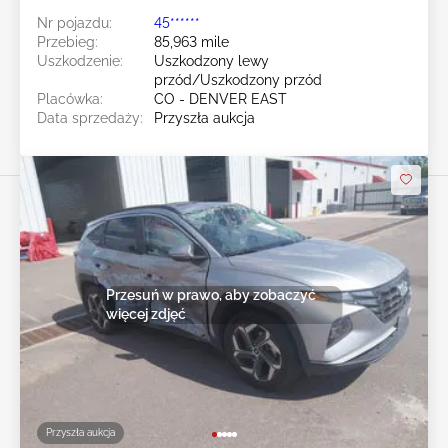
Nr pojazdu:
45******
Przebieg:
85,963 mile
Uszkodzenie:
Uszkodzony lewy
przód/Uszkodzony przód
Placówka:
CO - DENVER EAST
Data sprzedaży:
Przyszła aukcja
Przesuń w prawo, aby zobaczyć
więcej zdjęć
Przyszła aukcja