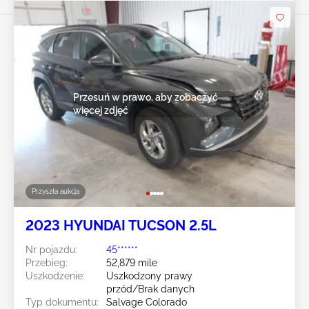
Przesuń w prawo, aby zobaczyć
więcej zdjęć
Przyszła aukcja
2023 HYUNDAI TUCSON 2.5L
Nr pojazdu:
45******
Przebieg:
52,879 mile
Uszkodzenie:
Uszkodzony prawy
przód/Brak danych
Typ dokumentu:
Salvage Colorado