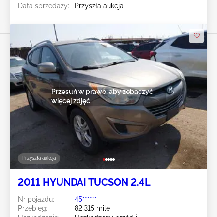
Data sprzedaży:
Przyszła aukcja
Przesuń w prawo, aby zobaczyć
więcej zdjęć
Przyszła aukcja
2011 HYUNDAI TUCSON 2.4L
Nr pojazdu:
45******
Przebieg:
82,315 mile