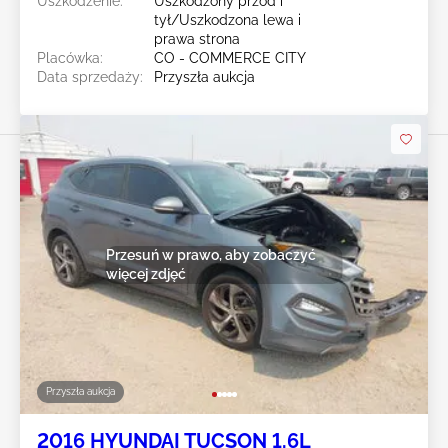
Uszkodzenie:
Uszkodzony przód i
tył/Uszkodzona lewa i
prawa strona
Placówka:
CO - COMMERCE CITY
Data sprzedaży:
Przyszła aukcja
Przesuń w prawo, aby zobaczyć
więcej zdjęć
Przyszła aukcja
2016 HYUNDAI TUCSON 1.6L