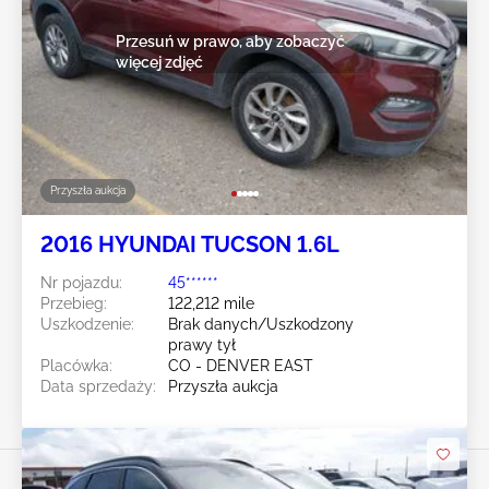
Przesuń w prawo, aby zobaczyć
więcej zdjęć
Przyszła aukcja
2016 HYUNDAI TUCSON 1.6L
Nr pojazdu:
45******
Przebieg:
122,212 mile
Uszkodzenie:
Brak danych/Uszkodzony
prawy tył
Placówka:
CO - DENVER EAST
Data sprzedaży:
Przyszła aukcja