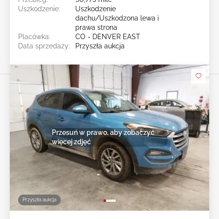
Uszkodzenie:
Uszkodzenie
dachu/Uszkodzona lewa i
prawa strona
Placówka:
CO - DENVER EAST
Data sprzedaży:
Przyszła aukcja
Przesuń w prawo, aby zobaczyć
więcej zdjęć
Przyszła aukcja