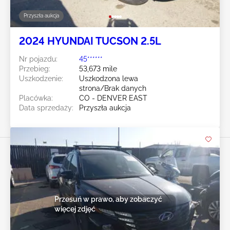
Przyszła aukcja
2024 HYUNDAI TUCSON 2.5L
Nr pojazdu:
45******
Przebieg:
53,673 mile
Uszkodzenie:
Uszkodzona lewa
strona/Brak danych
Placówka:
CO - DENVER EAST
Data sprzedaży:
Przyszła aukcja
Przesuń w prawo, aby zobaczyć
więcej zdjęć