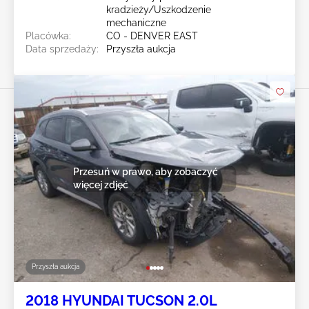
kradzieży/Uszkodzenie
mechaniczne
Placówka:
CO - DENVER EAST
Data sprzedaży:
Przyszła aukcja
Przesuń w prawo, aby zobaczyć
więcej zdjęć
Przyszła aukcja
2018 HYUNDAI TUCSON 2.0L