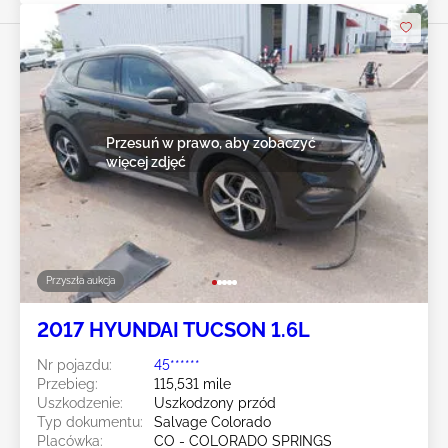
Przesuń w prawo, aby zobaczyć
więcej zdjęć
Przyszła aukcja
2017 HYUNDAI TUCSON 1.6L
Nr pojazdu:
45******
Przebieg:
115,531 mile
Uszkodzenie:
Uszkodzony przód
Typ dokumentu:
Salvage Colorado
Placówka:
CO - COLORADO SPRINGS