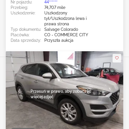
Nr pojazdu:
44******
Przebieg:
74,707 mile
Uszkodzenie:
Uszkodzony
tył/Uszkodzona lewa i
prawa strona
Typ dokumentu:
Salvage Colorado
Placówka:
CO - COMMERCE CITY
Data sprzedaży:
Przyszła aukcja
Przesuń w prawo, aby zobaczyć
więcej zdjęć