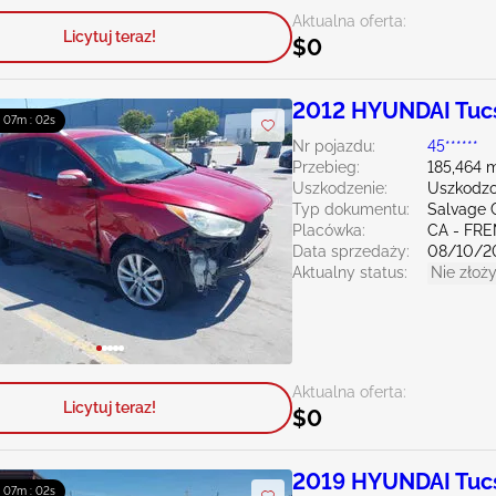
Aktualna oferta:
Licytuj teraz!
$0
2012 HYUNDAI Tuc
 : 07m : 00s
Nr pojazdu:
45******
Przebieg:
185,464 m
Uszkodzenie:
Uszkodzo
Typ dokumentu:
Salvage C
Placówka:
CA - FR
Data sprzedaży:
08/10/2
Aktualny status:
Nie złoży
Aktualna oferta:
Licytuj teraz!
$0
2019 HYUNDAI Tuc
 : 07m : 00s