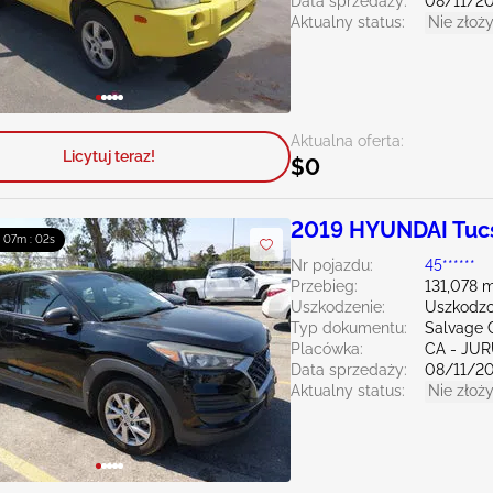
Data sprzedaży:
08/11/2
Aktualny status:
Nie złoży
Aktualna oferta:
Licytuj teraz!
$0
2019 HYUNDAI Tuc
 : 07m : 00s
Nr pojazdu:
45******
Przebieg:
131,078 m
Uszkodzenie:
Uszkodzo
Typ dokumentu:
Salvage C
Placówka:
CA - JU
Data sprzedaży:
08/11/2
Aktualny status:
Nie złoży