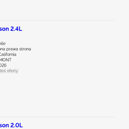
son 2.4L
ile
na prawa strona
alifornia
EMONT
026
łeś oferty
son 2.0L