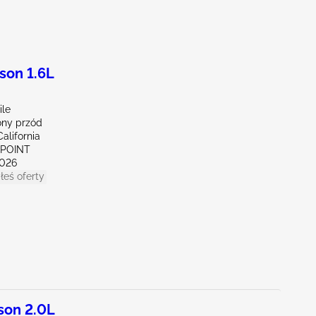
son 1.6L
ile
ny przód
alifornia
 POINT
026
łeś oferty
son 2.0L