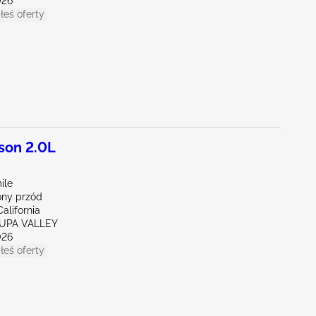
026
łeś oferty
son 2.0L
ile
ny przód
alifornia
RUPA VALLEY
026
łeś oferty