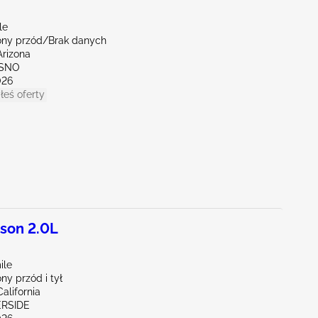
le
ny przód/Brak danych
Arizona
ESNO
026
łeś oferty
son 2.0L
ile
y przód i tył
alifornia
ERSIDE