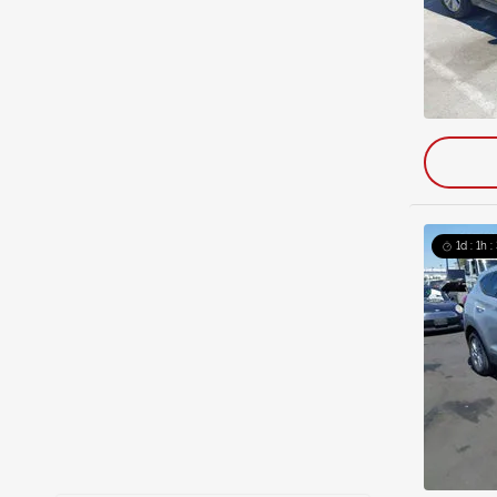
1d : 1h 