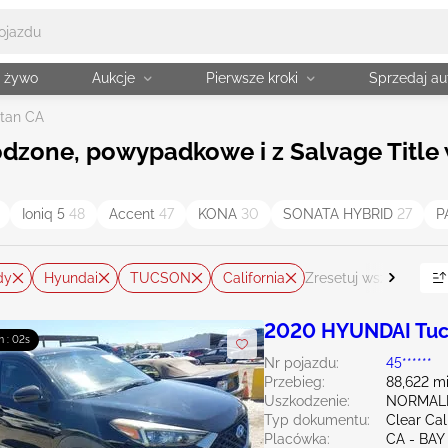
a żywo
Aukcje
Pierwsze kroki
Sprzedaj au
tan CA
one, powypadkowe i z Salvage Title w
Ioniq 5
48
Accent
47
KONA
30
SONATA HYBRID
27
P
dy
Hyundai
TUCSON
California
Zresetuj wszystko
2020 HYUNDAI Tuc
m : 00s
Nr pojazdu:
45******
Przebieg:
88,622 mi
Uszkodzenie:
NORMAL
Typ dokumentu:
Clear Cal
Placówka:
CA - BAY