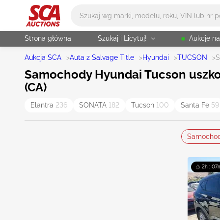
Główne wyszukiwanie
Strona główna
Szukaj i Licytuj!
Aukcje n
Aukcja SCA
>
Auta z Salvage Title
>
Hyundai
>
TUCSON
>
S
Samochody Hyundai Tucson uszkodz
(CA)
Elantra
236
SONATA
182
Tucson
100
Santa Fe
59
Samocho
2h : 07