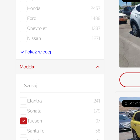
Honda
2457
Ford
1488
Chevrolet
1337
Nissan
1271
Pokaż więcej
Model
Szukaj
Elantra
241
5d : 2h
Sonata
179
Tucson
97
Santa fe
58