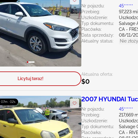
Nr pojazdu:
45******
Przebieg:
97,223 mi
Uszkodzenie:
Uszkodzo
Typ dokumentu:
Salvage 
Placówka:
CA - FR
Data sprzedaży:
08/11/2
Aktualny status:
Nie złoży
Aktualna oferta:
Licytuj teraz!
$0
2007 HYUNDAI Tuc
 : 07m : 00s
Nr pojazdu:
45******
Przebieg:
217,669 m
Uszkodzenie:
Uszkodzon
Typ dokumentu:
Salvage C
Placówka:
CA - RIV