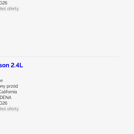
026
łeś oferty
son 2.4L
le
ny przód
alifornia
RDENA
026
łeś oferty