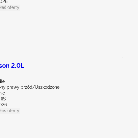
026
łeś oferty
son 2.0L
ile
ny prawy przód/Uszkodzone
nie
RIS
026
łeś oferty