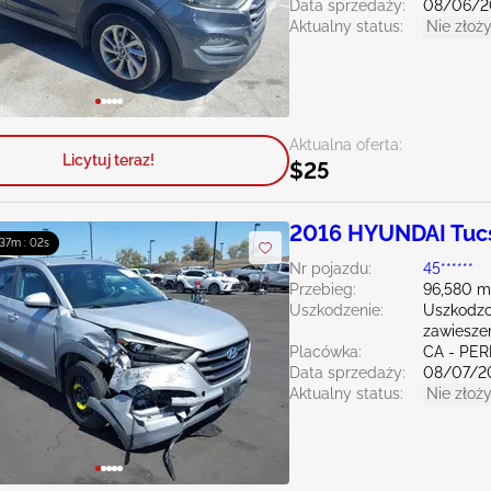
Data sprzedaży:
08/06/2
Aktualny status:
Nie złoży
Aktualna oferta:
Licytuj teraz!
$25
2016 HYUNDAI Tuc
: 37m : 00s
Nr pojazdu:
45******
Przebieg:
96,580 m
Uszkodzenie:
Uszkodzo
zawiesze
Placówka:
CA - PER
Data sprzedaży:
08/07/2
Aktualny status:
Nie złoży