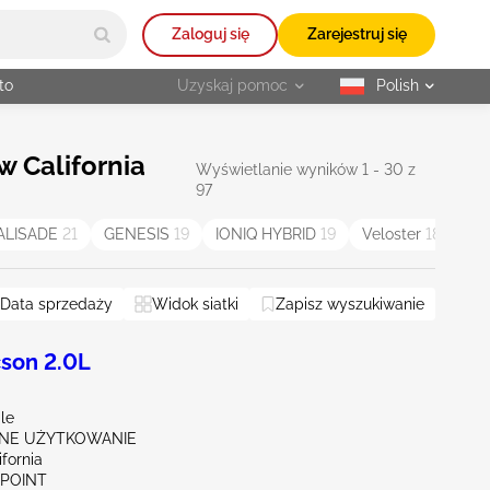
Zaloguj się
Zarejestruj się
to
Uzyskaj pomoc
Polish
selected
 California
Wyświetlanie wyników 1 - 30 z
97
ALISADE
21
GENESIS
19
IONIQ HYBRID
19
Veloster
18
SA
Data sprzedaży
Widok siatki
Zapisz wyszukiwanie
son 2.0L
le
NE UŻYTKOWANIE
ifornia
 POINT