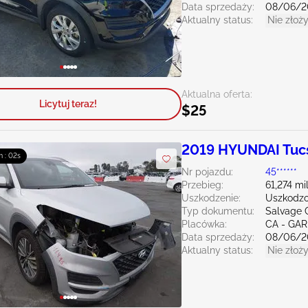
Data sprzedaży:
08/06/2
Aktualny status:
Nie złoży
Aktualna oferta:
Licytuj teraz!
$25
2019 HYUNDAI Tuc
m : 00s
Nr pojazdu:
45******
Przebieg:
61,274 mi
Uszkodzenie:
Uszkodzo
Typ dokumentu:
Salvage C
Placówka:
CA - GA
Data sprzedaży:
08/06/2
Aktualny status:
Nie złoży