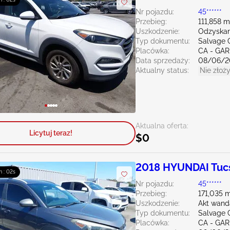
Nr pojazdu:
45******
Przebieg:
111,858 m
Uszkodzenie:
Odzyskan
Typ dokumentu:
Salvage C
Placówka:
CA - GA
Data sprzedaży:
08/06/2
Aktualny status:
Nie złoży
Aktualna oferta:
Licytuj teraz!
$0
2018 HYUNDAI Tuc
m : 00s
Nr pojazdu:
45******
Przebieg:
171,035 m
Uszkodzenie:
Akt wand
Typ dokumentu:
Salvage C
Placówka:
CA - GA