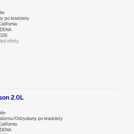
ile
y po kradzieży
alifornia
RDENA
026
łeś oferty
son 2.0L
ile
alizmu/Odzyskany po kradzieży
alifornia
RDENA