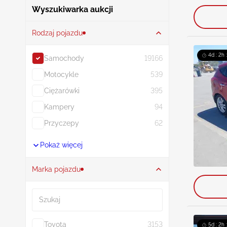
Wyszukiwarka aukcji
Rodzaj pojazdu
4d : 2h
Samochody
19166
Motocykle
539
Ciężarówki
395
Kampery
94
Przyczepy
62
Pokaż więcej
Marka pojazdu
Szukaj
Toyota
3153
5d : 2h