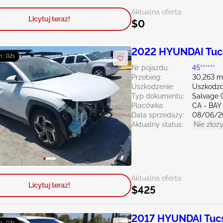
Aktualna oferta:
Licytuj teraz!
$0
2022 HYUNDAI Tuc
m : 00s
Nr pojazdu:
45******
Przebieg:
30,263 m
Uszkodzenie:
Uszkodzo
Typ dokumentu:
Salvage C
Placówka:
CA - BAY
Data sprzedaży:
08/06/2
Aktualny status:
Nie złoży
Aktualna oferta:
Licytuj teraz!
$425
2017 HYUNDAI Tuc
m : 00s