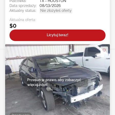
Placówka:
TX - HOUSTON
Data sprzedaży:
08/13/2026
Aktualny status:
Nie złożyłeś oferty
Aktualna oferta:
$0
Licytuj teraz!
Przesuń w prawo, aby zobaczyć
więcej zdjęć