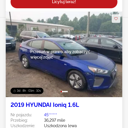
Licytuj teraz!
Przesuń w prawo, aby zobaczyć
więcej zdjęć
3d : 8h : 01m : 08s
2019 HYUNDAI Ioniq 1.6L
Nr pojazdu:
45******
Przebieg:
36,297 mile
Uszkodzenie:
Uszkodzona lewa