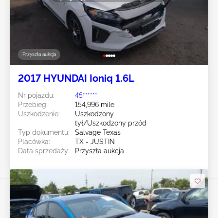
Przyszła aukcja
2017 HYUNDAI Ioniq 1.6L
Nr pojazdu:
45******
Przebieg:
154,996 mile
Uszkodzenie:
Uszkodzony
tył/Uszkodzony przód
Typ dokumentu:
Salvage Texas
Placówka:
TX - JUSTIN
Data sprzedaży:
Przyszła aukcja