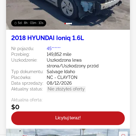
5d : 8h : 01m : 08s
2018 HYUNDAI Ioniq 1.6L
Nr pojazdu:
45******
Przebieg:
149,852 mile
Uszkodzenie:
Uszkodzona lewa
strona/Uszkodzony przód
Typ dokumentu:
Salvage Idaho
Placówka:
NC - CLAYTON
Data sprzedaży:
08/12/2026
Aktualny status:
Nie złożyłeś oferty
Aktualna oferta:
$0
Licytuj teraz!