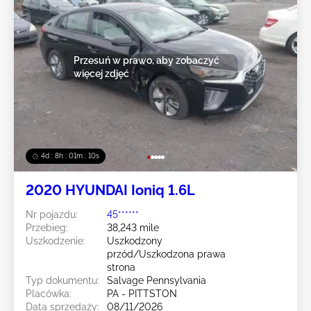
Przesuń w prawo, aby zobaczyć
więcej zdjęć
4d : 8h : 01m : 08s
2020 HYUNDAI Ioniq 1.6L
Nr pojazdu:
45******
Przebieg:
38,243 mile
Uszkodzenie:
Uszkodzony
przód/Uszkodzona prawa
strona
Typ dokumentu:
Salvage Pennsylvania
Placówka:
PA - PITTSTON
Data sprzedaży:
08/11/2026