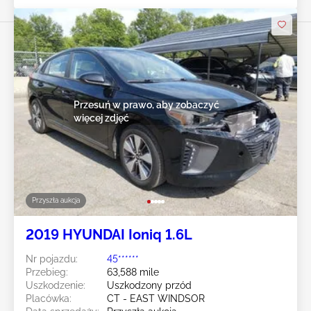
Przesuń w prawo, aby zobaczyć
więcej zdjęć
Przyszła aukcja
2019 HYUNDAI Ioniq 1.6L
Nr pojazdu:
45******
Przebieg:
63,588 mile
Uszkodzenie:
Uszkodzony przód
Placówka:
CT - EAST WINDSOR