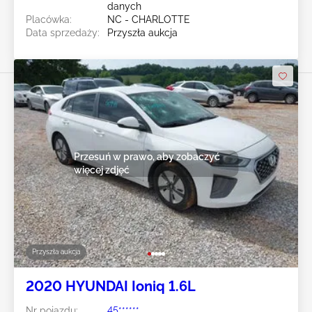
danych
Placówka:
NC - CHARLOTTE
Data sprzedaży:
Przyszła aukcja
Przesuń w prawo, aby zobaczyć
więcej zdjęć
Przyszła aukcja
2020 HYUNDAI Ioniq 1.6L
Nr pojazdu:
45******