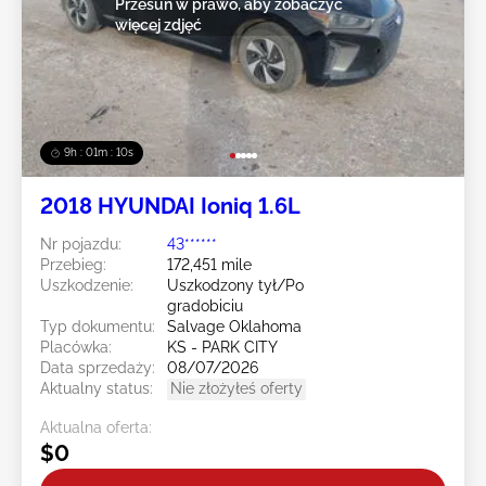
Przesuń w prawo, aby zobaczyć
więcej zdjęć
9h : 01m : 08s
2018 HYUNDAI Ioniq 1.6L
Nr pojazdu:
43******
Przebieg:
172,451 mile
Uszkodzenie:
Uszkodzony tył/Po
gradobiciu
Typ dokumentu:
Salvage Oklahoma
Placówka:
KS - PARK CITY
Data sprzedaży:
08/07/2026
Aktualny status:
Nie złożyłeś oferty
Aktualna oferta:
$0