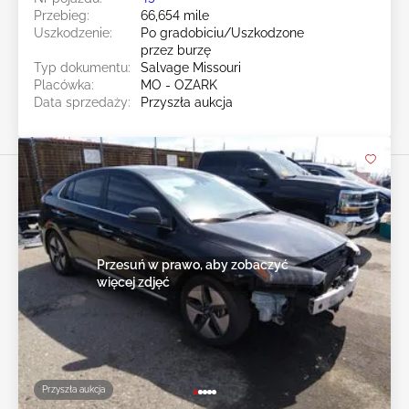
Przebieg:
66,654 mile
Uszkodzenie:
Po gradobiciu/Uszkodzone
przez burzę
Typ dokumentu:
Salvage Missouri
Placówka:
MO - OZARK
Data sprzedaży:
Przyszła aukcja
Przesuń w prawo, aby zobaczyć
więcej zdjęć
Przyszła aukcja