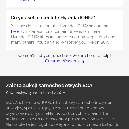
Do you sell clean title Hyundai IONIQ?
Yes, we do sell clean title Hyundai IONIQ on auctions
here
. Our car auctions contain dozens of different
Hyundai IONIQ titles including clean, salvage, flood and
many others. You can find whatever you like on SCA.
Couldn't find your question? We are here to help!
Centrum Wsparcia
Zaleta aukcji samochodowych SCA
Kup następny samochód z SCA
SCA Auctions to w 100% internetowy samochodowy dom
aukcyjny, specjalizujący się w hurtowej odsprzedaży
pojazdów rozbitych, lekko uszkodzonych, z Clean Title,
nadających się do naprawy oraz pojazdów z Salvage Title.
Nasza oferta jest ogólnodostępna, przez co masz dostęp do