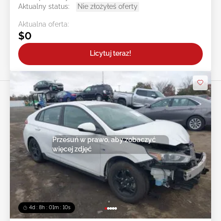
Aktualny status:
Nie złożyłeś oferty
Aktualna oferta:
$0
Licytuj teraz!
Przesuń w prawo, aby zobaczyć
więcej zdjęć
4d : 8h : 01m : 08s