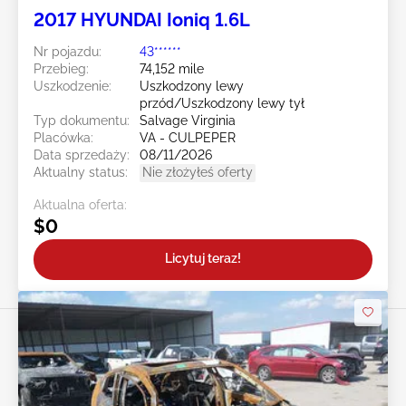
2017 HYUNDAI Ioniq 1.6L
Nr pojazdu:
43******
Przebieg:
74,152 mile
Uszkodzenie:
Uszkodzony lewy
przód/Uszkodzony lewy tył
Typ dokumentu:
Salvage Virginia
Placówka:
VA - CULPEPER
Data sprzedaży:
08/11/2026
Aktualny status:
Nie złożyłeś oferty
Aktualna oferta:
$0
Licytuj teraz!