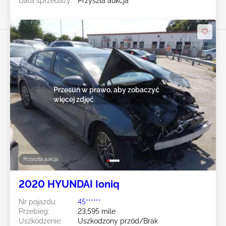
Data sprzedaży:
Przyszła aukcja
Przesuń w prawo, aby zobaczyć
więcej zdjęć
Przyszła aukcja
2020 HYUNDAI Ioniq
Nr pojazdu:
45******
Przebieg:
23,595 mile
Uszkodzenie:
Uszkodzony przód/Brak