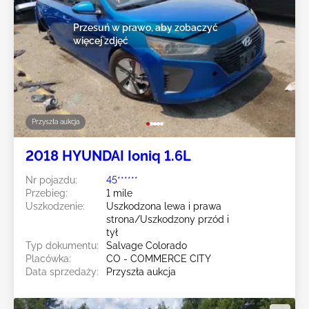
Przesuń w prawo, aby zobaczyć
więcej zdjęć
Przyszła aukcja
2018 HYUNDAI Ioniq 1.6L
Nr pojazdu:
45******
Przebieg:
1 mile
Uszkodzenie:
Uszkodzona lewa i prawa
strona/Uszkodzony przód i
tył
Typ dokumentu:
Salvage Colorado
Placówka:
CO - COMMERCE CITY
Data sprzedaży:
Przyszła aukcja