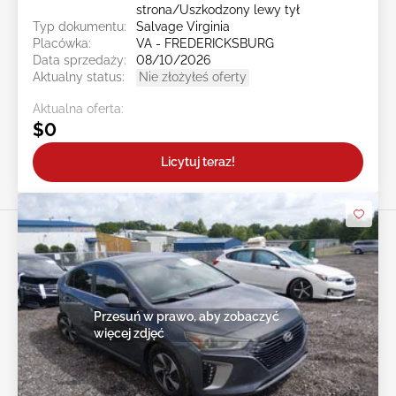
strona/Uszkodzony lewy tył
Typ dokumentu:
Salvage Virginia
Placówka:
VA - FREDERICKSBURG
Data sprzedaży:
08/10/2026
Aktualny status:
Nie złożyłeś oferty
Aktualna oferta:
$0
Licytuj teraz!
Przesuń w prawo, aby zobaczyć
więcej zdjęć