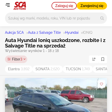
Zaloguj się
Zarejestruj się
Główne wyszukiwanie
Aukcja SCA
>
Auta z Salvage Title
>
Hyundai
>
IONIQ
Auta Hyundai Ioniq uszkodzone, rozbite i z
Salvage Title na sprzedaż
Wyświetlanie wyników 1 - 18 z 18
Filter
3
Elantra
3,892
SONATA
2,620
TUCSON
1,749
SANTA F