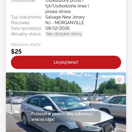
Uszkodzenie:
Uszkodzony przód i
tył/Uszkodzona lewa i
prawa strona
Typ dokumentu:
Salvage New Jersey
Placówka:
NJ - MORGANVILLE
Data sprzedaży:
08/12/2026
Aktualny status:
Nie złożyłeś oferty
Aktualna oferta:
$25
Licytuj teraz!
Przesuń w prawo, aby zobaczyć
więcej zdjęć