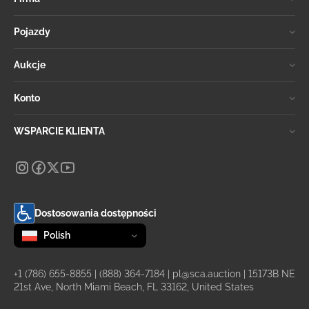
Pojazdy
Aukcje
Konto
WSPARCIE KLIENTA
Dostosowania dostępności
Zmień język
selected
Polish
+1 (786) 655-8855
|
(888) 364-7184
|
pl@sca.auction
| 15173B NE
21st Ave, North Miami Beach, FL 33162, United States