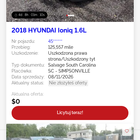
4d : 8h : 01m : 08s
2018 HYUNDAI Ioniq 1.6L
Nr pojazdu:
45******
Przebieg:
125,557 mile
Uszkodzenie:
Uszkodzona prawa
strona/Uszkodzony tył
Typ dokumentu:
Salvage South Carolina
Placówka:
SC - SIMPSONVILLE
Data sprzedaży:
08/11/2026
Aktualny status:
Nie złożyłeś oferty
Aktualna oferta:
$0
Licytuj teraz!