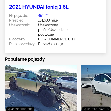
2021 HYUNDAI Ioniq 1.6L
Nr pojazdu:
45******
Przebieg:
151,633 mile
Uszkodzenie:
Uszkodzony
przód/Uszkodzone
podwozie
Placówka:
CO - COMMERCE CITY
Data sprzedaży:
Przyszła aukcja
Popularne pojazdy
4d : 9h : 01m : 08s
3d : 11h : 01m : 08s