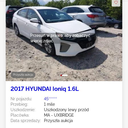
Przesuń w prawo, aby zobaczyć
więcej zdjęć
Przyszła aukcja
2017 HYUNDAI Ioniq 1.6L
Nr pojazdu:
45******
Przebieg:
1 mile
Uszkodzenie:
Uszkodzony lewy przód
Placówka:
MA - UXBRIDGE
Data sprzedaży:
Przyszła aukcja