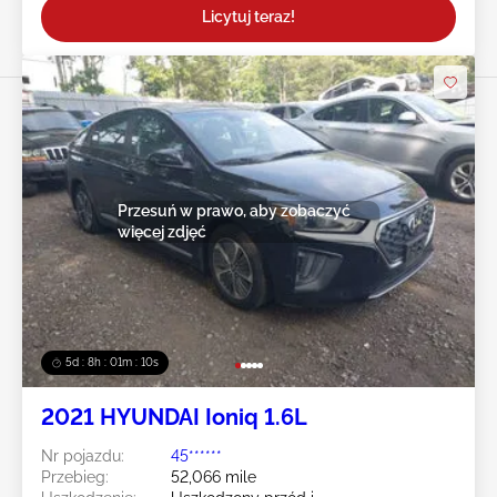
Licytuj teraz!
Przesuń w prawo, aby zobaczyć
więcej zdjęć
5d : 8h : 01m : 08s
2021 HYUNDAI Ioniq 1.6L
Nr pojazdu:
45******
Przebieg:
52,066 mile