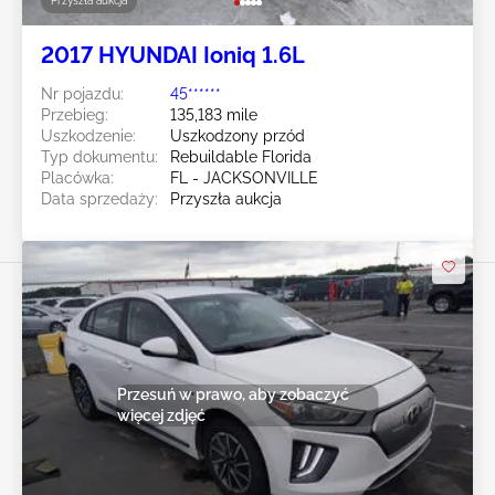
Przyszła aukcja
2017 HYUNDAI Ioniq 1.6L
Nr pojazdu:
45******
Przebieg:
135,183 mile
Uszkodzenie:
Uszkodzony przód
Typ dokumentu:
Rebuildable Florida
Placówka:
FL - JACKSONVILLE
Data sprzedaży:
Przyszła aukcja
Przesuń w prawo, aby zobaczyć
więcej zdjęć