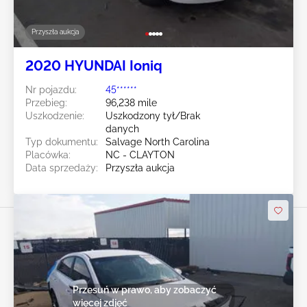
Przyszła aukcja
2020 HYUNDAI Ioniq
Nr pojazdu:
45******
Przebieg:
96,238 mile
Uszkodzenie:
Uszkodzony tył/Brak
danych
Typ dokumentu:
Salvage North Carolina
Placówka:
NC - CLAYTON
Data sprzedaży:
Przyszła aukcja
Przesuń w prawo, aby zobaczyć
więcej zdjęć