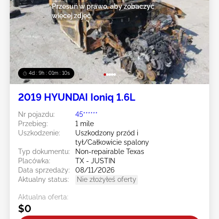
Przesuń w prawo, aby zobaczyć
więcej zdjęć
4d : 9h : 01m : 08s
2019 HYUNDAI Ioniq 1.6L
Nr pojazdu:
45******
Przebieg:
1 mile
Uszkodzenie:
Uszkodzony przód i
tył/Całkowicie spalony
Typ dokumentu:
Non-repairable Texas
Placówka:
TX - JUSTIN
Data sprzedaży:
08/11/2026
Aktualny status:
Nie złożyłeś oferty
Aktualna oferta:
$0