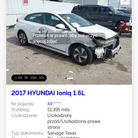
Przesuń w prawo, aby zobaczyć
więcej zdjęć
6d : 9h : 01m : 08s
2017 HYUNDAI Ioniq 1.6L
Nr pojazdu:
44******
Przebieg:
51,395 mile
Uszkodzenie:
Uszkodzony
przód/Uszkodzona prawa
strona
Typ dokumentu:
Salvage Texas