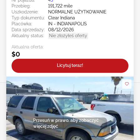
Przebieg:
191,722 mile
Uszkodzenie:
NORMALNE UŻYTKOWANIE
Typ dokumentu:
Clear Indiana
Placówka:
IN - INDIANAPOLIS
Data sprzedaży:
08/12/2026
Aktualny status:
Nie złożyłeś oferty
Aktualna oferta:
$0
Licytuj teraz!
Przesuń w prawo, aby zobaczyć
więcej zdjęć