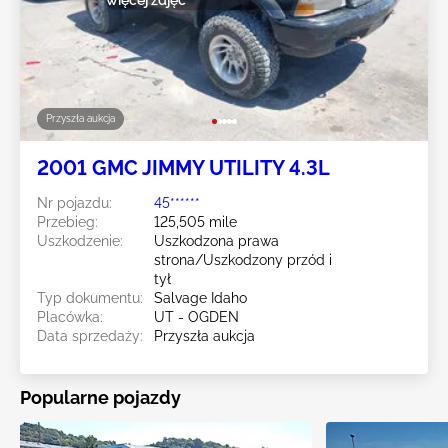
więcej zdjęć
Przyszła aukcja
2001 GMC JIMMY UTILITY 4.3L
Nr pojazdu:
45******
Przebieg:
125,505 mile
Uszkodzenie:
Uszkodzona prawa
strona/Uszkodzony przód i
tył
Typ dokumentu:
Salvage Idaho
Placówka:
UT - OGDEN
Data sprzedaży:
Przyszła aukcja
Popularne pojazdy