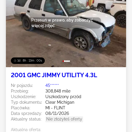
Przesuń w prawo, aby zobaczyć
więcej zdjęć
1d : 8h : 12m : 59s
2001 GMC JIMMY UTILITY 4.3L
Nr pojazdu:
45******
Przebieg:
308,848 mile
Uszkodzenie:
Uszkodzony przód
Typ dokumentu:
Clear Michigan
Placówka:
MI - FLINT
Data sprzedaży:
08/11/2026
Aktualny status:
Nie złożyłeś oferty
Aktualna oferta: