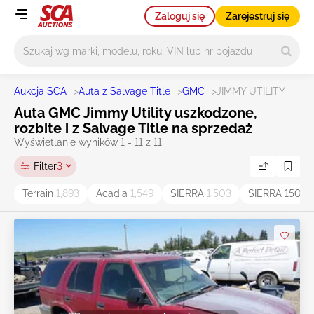
Zaloguj się
Zarejestruj się
Główne wyszukiwanie
Aukcja SCA
>
Auta z Salvage Title
>
GMC
>
JIMMY UTILITY
Auta GMC Jimmy Utility uszkodzone,
rozbite i z Salvage Title na sprzedaż
Wyświetlanie wyników 1 - 11 z 11
Filter
3
Terrain
1,893
Acadia
1,549
SIERRA
1,503
SIERRA 1500