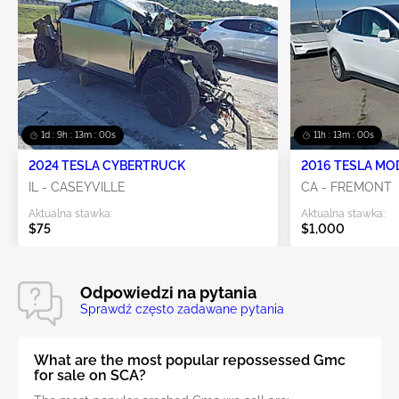
1d : 9h : 12m : 59s
11h : 12m : 59s
2024 TESLA CYBERTRUCK
2016 TESLA MO
IL - CASEYVILLE
CA - FREMONT
Aktualna stawka:
Aktualna stawka:
$75
$1,000
Odpowiedzi na pytania
Sprawdź często zadawane pytania
What are the most popular repossessed Gmc
for sale on SCA?