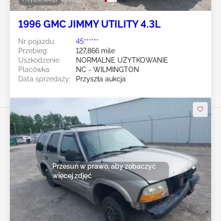
1996 GMC JIMMY UTILITY 4.3L
Nr pojazdu:
45******
Przebieg:
127,866 mile
Uszkodzenie:
NORMALNE UŻYTKOWANIE
Placówka:
NC - WILMINGTON
Data sprzedaży:
Przyszła aukcja
Przesuń w prawo, aby zobaczyć
więcej zdjęć