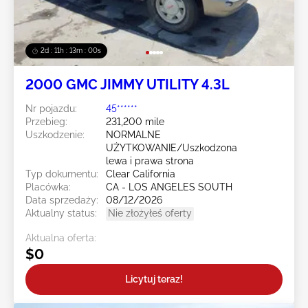
2d : 11h : 12m : 59s
2000 GMC JIMMY UTILITY 4.3L
Nr pojazdu:
45******
Przebieg:
231,200 mile
Uszkodzenie:
NORMALNE
UŻYTKOWANIE/Uszkodzona
lewa i prawa strona
Typ dokumentu:
Clear California
Placówka:
CA - LOS ANGELES SOUTH
Data sprzedaży:
08/12/2026
Aktualny status:
Nie złożyłeś oferty
Aktualna oferta:
$0
Licytuj teraz!