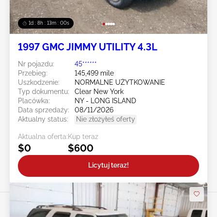
1d : 8h : 12m : 59s
1997 GMC JIMMY UTILITY 4.3L
Nr pojazdu:
45******
Przebieg:
145,499 mile
Uszkodzenie:
NORMALNE UŻYTKOWANIE
Typ dokumentu:
Clear New York
Placówka:
NY - LONG ISLAND
Data sprzedaży:
08/11/2026
Aktualny status:
Nie złożyłeś oferty
Aktualna oferta:
Kup teraz
$0
$600
Licytuj teraz!