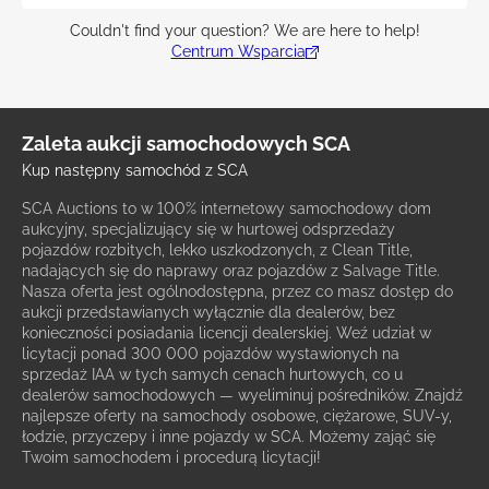
Couldn't find your question? We are here to help!
Centrum Wsparcia
Zaleta aukcji samochodowych SCA
Kup następny samochód z SCA
SCA Auctions to w 100% internetowy samochodowy dom
aukcyjny, specjalizujący się w hurtowej odsprzedaży
pojazdów rozbitych, lekko uszkodzonych, z Clean Title,
nadających się do naprawy oraz pojazdów z Salvage Title.
Nasza oferta jest ogólnodostępna, przez co masz dostęp do
aukcji przedstawianych wyłącznie dla dealerów, bez
konieczności posiadania licencji dealerskiej. Weź udział w
licytacji ponad 300 000 pojazdów wystawionych na
sprzedaż IAA w tych samych cenach hurtowych, co u
dealerów samochodowych — wyeliminuj pośredników. Znajdź
najlepsze oferty na samochody osobowe, ciężarowe, SUV-y,
łodzie, przyczepy i inne pojazdy w SCA. Możemy zająć się
Twoim samochodem i procedurą licytacji!