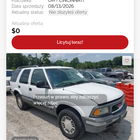
Placówka:
OH - CINCINNATI
Data sprzedaży:
08/13/2026
Aktualny status:
Nie złożyłeś oferty
Aktualna oferta:
$0
Licytuj teraz!
Przesuń w prawo, aby zobaczyć
więcej zdjęć
Przyszła aukcja