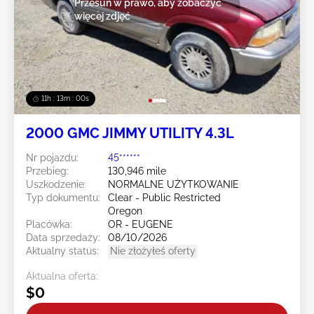
Przesuń w prawo, aby zobaczyć
więcej zdjęć
11h : 12m : 59s
2000 GMC JIMMY UTILITY 4.3L
Nr pojazdu:
45******
Przebieg:
130,946 mile
Uszkodzenie:
NORMALNE UŻYTKOWANIE
Typ dokumentu:
Clear - Public Restricted
Oregon
Placówka:
OR - EUGENE
Data sprzedaży:
08/10/2026
Aktualny status:
Nie złożyłeś oferty
Aktualna oferta:
$0