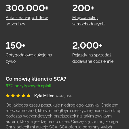
300,000+
200+
Auta z Salvage Title w
Miejsca aukcji
sprzedaży
samochodowych
150+
2,000+
Cotygodniowe aukcje na
Pojazdy na sprzedaż
żywo
dodawane codziennie
Co mówią klienci o SCA?
97% pozytywnych opinii
Kyle Miller
Austin, USA
Od jakiegoś czasu poszukuję niedrogiego klasyka. Chciałem
mieć samochód, którym mógłbym cieszyć się nieco bardziej
podczas weekendowych przejażdżek niż takim zwykłym
autem, którym jeżdżę na co dzień. Cieszę się, że mój kolega
Chris polecił mi aukcje SCA. SCA oferuje ogromny wybór