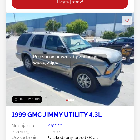
Licytuj teraz!
Przesuń w prawo, aby zobaczyć
więcej zdjęć
11h : 12m : 59s
1999 GMC JIMMY UTILITY 4.3L
Nr pojazdu:
45******
Przebieg:
1 mile
Uszkodzenie:
Uszkodzony przód/Brak