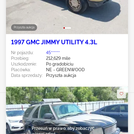
Przyszła aukcja
1997 GMC JIMMY UTILITY 4.3L
Nr pojazdu:
45******
Przebieg:
212,629 mile
Uszkodzenie:
Po gradobiciu
Placówka:
NE - GREENWOOD
Data sprzedaży:
Przyszła aukcja
Przesuń w prawo, aby zobaczyć