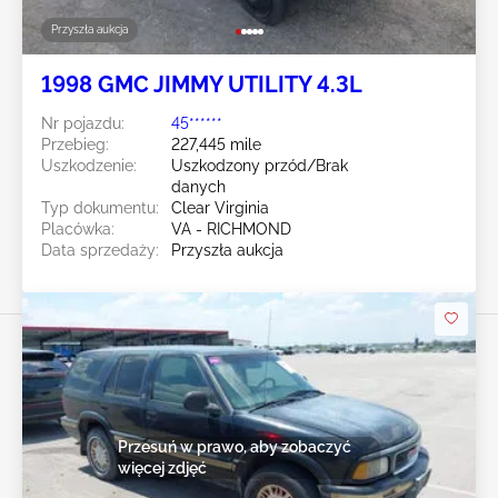
Przyszła aukcja
1998 GMC JIMMY UTILITY 4.3L
Nr pojazdu:
45******
Przebieg:
227,445 mile
Uszkodzenie:
Uszkodzony przód/Brak
danych
Typ dokumentu:
Clear Virginia
Placówka:
VA - RICHMOND
Data sprzedaży:
Przyszła aukcja
Przesuń w prawo, aby zobaczyć
więcej zdjęć