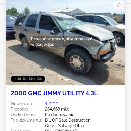
Przesuń w prawo, aby zobaczyć
więcej zdjęć
3d : 8h : 12m : 59s
2000 GMC JIMMY UTILITY 4.3L
Nr pojazdu:
45******
Przebieg:
284,668 mile
Uszkodzenie:
Po dachowaniu
Typ dokumentu:
Bill OF Sale Destruction
Only - Salvage Ohio