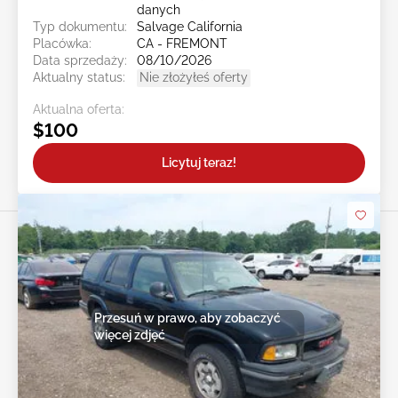
danych
Typ dokumentu:
Salvage California
Placówka:
CA - FREMONT
Data sprzedaży:
08/10/2026
Aktualny status:
Nie złożyłeś oferty
Aktualna oferta:
$100
Licytuj teraz!
Przesuń w prawo, aby zobaczyć
więcej zdjęć