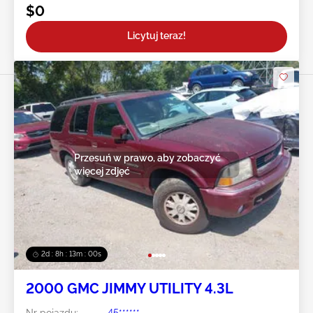
$0
Licytuj teraz!
Przesuń w prawo, aby zobaczyć
więcej zdjęć
2d : 8h : 12m : 59s
2000 GMC JIMMY UTILITY 4.3L
Nr pojazdu:
45******