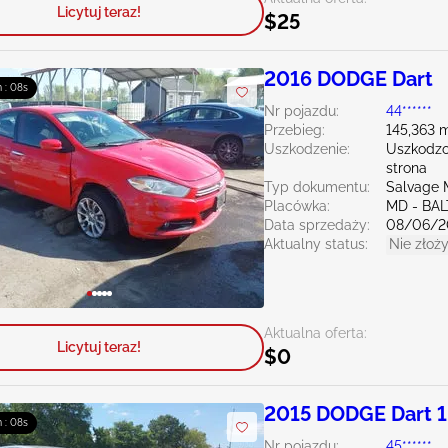
Licytuj teraz!
$25
2016 DODGE Dart
m : 06s
Nr pojazdu:
44******
Przebieg:
145,363 m
Uszkodzenie:
Uszkodzo
strona
Typ dokumentu:
Salvage 
Placówka:
MD - BA
Data sprzedaży:
08/06/2
Aktualny status:
Nie złoży
Aktualna oferta:
Licytuj teraz!
$0
2015 DODGE Dart 1
m : 06s
Nr pojazdu:
45******