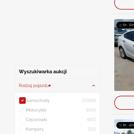
6h : 12
Wyszukiwarka aukcji
Rodzaj pojazdu
Samochody
233935
Motocykle
5540
Ciężarówki
4872
8h : 12
Kampery
2115