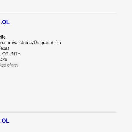
2.0L
ile
na prawa strona/Po gradobiciu
Texas
LL COUNTY
026
łeś oferty
.0L