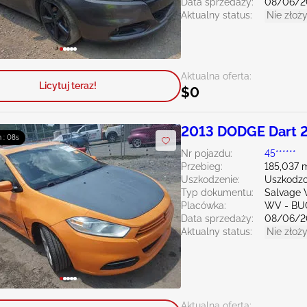
Data sprzedaży:
08/06/2
Aktualny status:
Nie złoży
Aktualna oferta:
Licytuj teraz!
$0
2013 DODGE Dart 
m : 06s
Nr pojazdu:
45******
Przebieg:
185,037 m
Uszkodzenie:
Uszkodzo
Typ dokumentu:
Salvage W
Placówka:
WV - B
Data sprzedaży:
08/06/2
Aktualny status:
Nie złoży
Aktualna oferta: