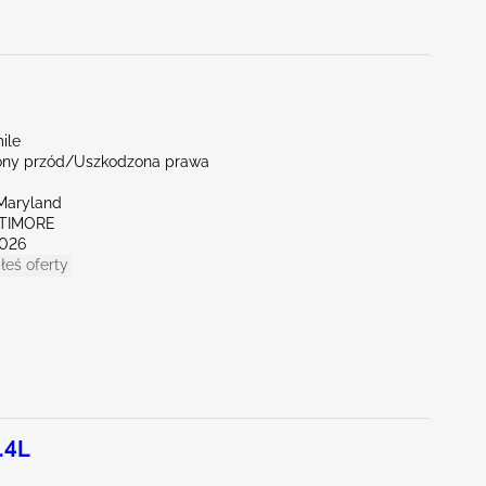
ile
ny przód/Uszkodzona prawa
Maryland
LTIMORE
026
łeś oferty
.4L