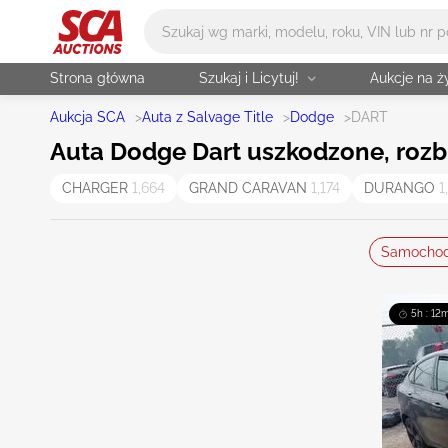
Główne wyszukiwanie
Strona główna
Szukaj i Licytuj!
Aukcje na 
Aukcja SCA
>
Auta z Salvage Title
>
Dodge
>
DART
Auta Dodge Dart uszkodzone, rozbit
CHARGER
1,664
GRAND CARAVAN
1,174
DURANGO
1
Samocho
5h : 12