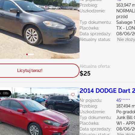
Przebieg:
163,947 m
Uszkodzenie:
NORMAL
przód
Typ dokumentu:
Salvage 
Placówka:
TX - LO
Data sprzedaży:
08/06/2
Aktualny status:
Nie złoży
Aktualna oferta:
Licytuj teraz!
$25
2014 DODGE Dart 2
m : 06s
Nr pojazdu:
45******
Przebieg:
187,494 m
Uszkodzenie:
Po grado
Typ dokumentu:
Junk Bil
Placówka:
WI - AP
Data sprzedaży:
08/06/2
Aktualny status:
Nie złoży