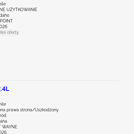
ile
NE UŻYTKOWANIE
Idaho
 POINT
026
łeś oferty
.4L
ile
na prawa strona/Uszkodzony
zód
iana
RT WAYNE
026