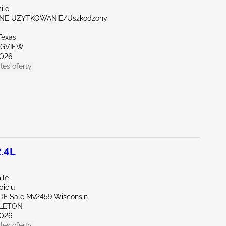
ile
NE UŻYTKOWANIE/Uszkodzony
Texas
NGVIEW
026
łeś oferty
.4L
ile
biciu
l OF Sale Mv2459 Wisconsin
PLETON
026
łeś oferty