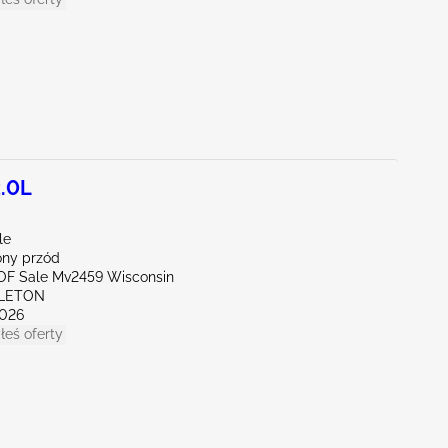
.0L
le
ny przód
l OF Sale Mv2459 Wisconsin
PLETON
026
łeś oferty