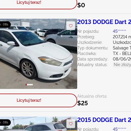
Licytuj teraz!
$0
2013 DODGE Dart 
m : 06s
Nr pojazdu:
45******
Przebieg:
207,214 m
Uszkodzenie:
Uszkodzo
Typ dokumentu:
Salvage 
Placówka:
TX - BE
Data sprzedaży:
08/06/2
Aktualny status:
Nie złoży
Aktualna oferta:
Licytuj teraz!
$25
2015 DODGE Dart 2
m : 06s
Nr pojazdu:
45******