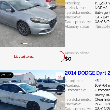
Przebieg:
153,263 m
Uszkodzenie:
NORMAL
Typ dokumentu:
Salvage 
Placówka:
CA - BAY
Data sprzedaży:
08/06/2
Aktualny status:
Nie złoży
Aktualna oferta:
Licytuj teraz!
$0
2014 DODGE Dart 2
: 12m : 06s
Nr pojazdu:
45******
Przebieg:
109,764 m
Uszkodzenie:
Uszkodzo
prawy pr
Typ dokumentu:
Clear Ind
Placówka:
IN - FO
Data sprzedaży:
08/07/2