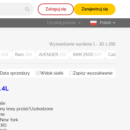
Zaloguj się
Zarejestruj się
Uzyskaj pomoc
Polish
selected
Wyświetlanie wyników 1 - 30 z 295
t
308
Ram
294
AVENGER
232
RAM 2500
107
Caliber
85
Data sprzedaży
Widok siatki
Zapisz wyszukiwanie
.4L
ile
ny lewy przód/Uszkodzone
nie
New York
ERO