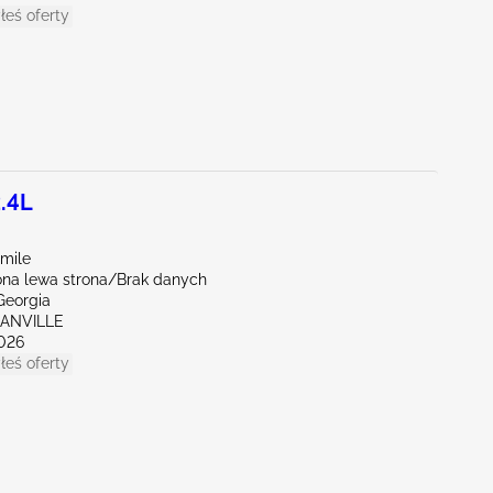
łeś oferty
.4L
mile
na lewa strona/Brak danych
Georgia
GANVILLE
026
łeś oferty