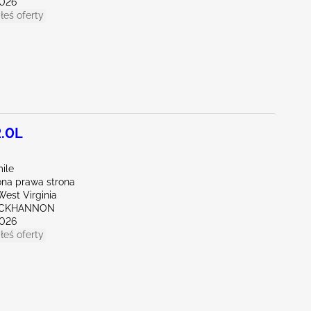
026
łeś oferty
2.0L
ile
na prawa strona
est Virginia
UCKHANNON
026
łeś oferty