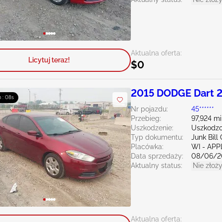
Aktualna oferta:
Licytuj teraz!
$0
2015 DODGE Dart 2
m : 06s
Nr pojazdu:
45******
Przebieg:
97,924 mi
Uszkodzenie:
Uszkodzo
Typ dokumentu:
Junk Bil
Placówka:
WI - AP
Data sprzedaży:
08/06/2
Aktualny status:
Nie złoży
Aktualna oferta: