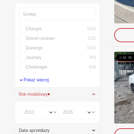
Szukaj
Charger
1626
Grand caravan
1135
Durango
1106
Journey
991
1d : 5h 
Challenger
898
Pokaż więcej
Rok modelowy
Rocznik od
Rocznik do
Data sprzedaży