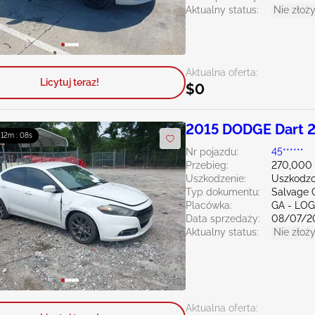
Aktualny status:
Nie złoży
Aktualna oferta:
Licytuj teraz!
$0
2015 DODGE Dart 2
: 12m : 06s
Nr pojazdu:
45******
Przebieg:
270,000 
Uszkodzenie:
Uszkodzo
Typ dokumentu:
Salvage 
Placówka:
GA - LO
Data sprzedaży:
08/07/2
Aktualny status:
Nie złoży
Aktualna oferta: