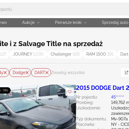
żywo
Aukcje
Pierwsze kroki
Sprzedaj auto
e i z Salvage Title na sprzedaż
,137
JOURNEY
1,030
Challenger
928
RAM 1500
391
Dar
dy
Dodge
DART
Zresetuj wszystko
2015 DODGE Dart 2
m : 06s
Nr pojazdu:
45******
Przebieg:
149,762 m
Uszkodzenie:
Uszkodzo
zawiesze
Typ dokumentu:
Mv-907a 
Placówka:
NY - CIC