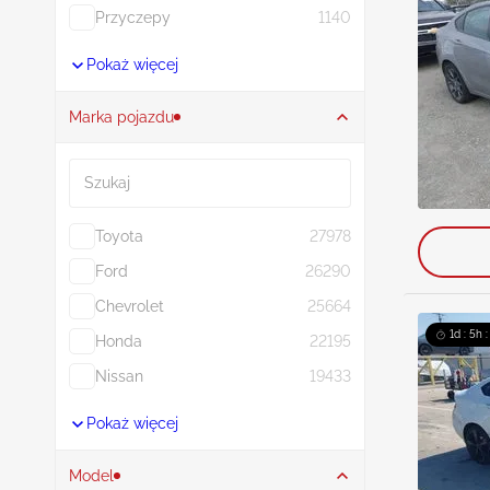
Przyczepy
1140
Pokaż więcej
Marka pojazdu
Szukaj
Toyota
27978
Ford
26290
Chevrolet
25664
1d : 5h 
Honda
22195
Nissan
19433
Pokaż więcej
Model