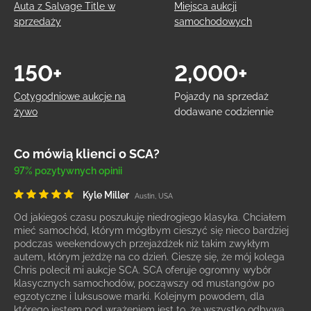
Auta z Salvage Title w
Miejsca aukcji
sprzedaży
samochodowych
150+
2,000+
Cotygodniowe aukcje na
Pojazdy na sprzedaż
żywo
dodawane codziennie
Co mówią klienci o SCA?
97% pozytywnych opinii
Kyle Miller
Austin, USA
Od jakiegoś czasu poszukuję niedrogiego klasyka. Chciałem
mieć samochód, którym mógłbym cieszyć się nieco bardziej
podczas weekendowych przejażdżek niż takim zwykłym
autem, którym jeżdżę na co dzień. Cieszę się, że mój kolega
Chris polecił mi aukcje SCA. SCA oferuje ogromny wybór
klasycznych samochodów, począwszy od mustangów po
egzotyczne i luksusowe marki. Kolejnym powodem, dla
którego jestem pod wrażeniem jest to, że wszystko odbywa