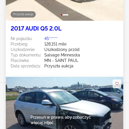
Przyszła aukcja
2017 AUDI Q5 2.0L
Nr pojazdu:
45******
Przebieg:
128,151 mile
Uszkodzenie:
Uszkodzony przód
Typ dokumentu:
Salvage Minnesota
Placówka:
MN - SAINT PAUL
Data sprzedaży:
Przyszła aukcja
Przesuń w prawo, aby zobaczyć
więcej zdjęć