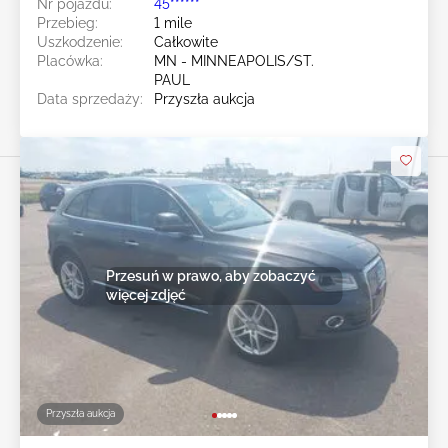
Nr pojazdu:
45******
Przebieg:
1 mile
Uszkodzenie:
Całkowite
Placówka:
MN - MINNEAPOLIS/ST.
PAUL
Data sprzedaży:
Przyszła aukcja
Przesuń w prawo, aby zobaczyć
więcej zdjęć
Przyszła aukcja