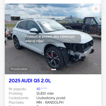
Przesuń w prawo, aby zobaczyć
więcej zdjęć
Przyszła aukcja
2025 AUDI Q5 2.0L
Nr pojazdu:
45******
Przebieg:
15,810 mile
Uszkodzenie:
Uszkodzony przód
Placówka:
MN - RANDOLPH