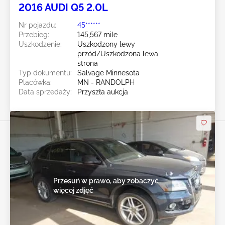
2016 AUDI Q5 2.0L
Nr pojazdu:
45******
Przebieg:
145,567 mile
Uszkodzenie:
Uszkodzony lewy
przód/Uszkodzona lewa
strona
Typ dokumentu:
Salvage Minnesota
Placówka:
MN - RANDOLPH
Data sprzedaży:
Przyszła aukcja
Przesuń w prawo, aby zobaczyć
więcej zdjęć