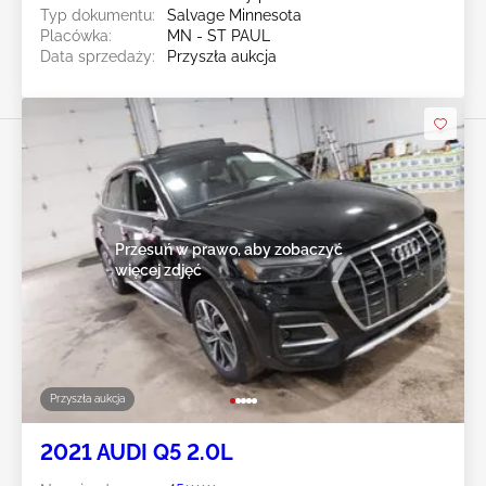
Typ dokumentu:
Salvage Minnesota
Placówka:
MN - ST PAUL
Data sprzedaży:
Przyszła aukcja
Przesuń w prawo, aby zobaczyć
więcej zdjęć
Przyszła aukcja
2021 AUDI Q5 2.0L