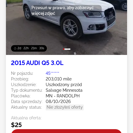
Przesuń w prawo, aby zobaczyć
więcej zdjęć
2d : 22h : 21m : 38s
2015 AUDI Q5 3.0L
Nr pojazdu:
45******
Przebieg:
203,010 mile
Uszkodzenie:
Uszkodzony przód
Typ dokumentu:
Salvage Minnesota
Placówka:
MN - RANDOLPH
Data sprzedaży:
08/10/2026
Aktualny status:
Nie złożyłeś oferty
Aktualna oferta:
$25