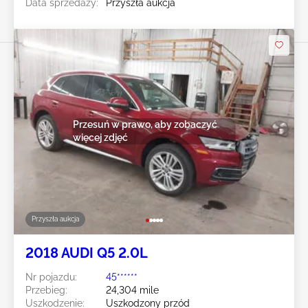
Data sprzedaży:
Przyszła aukcja
Przesuń w prawo, aby zobaczyć
więcej zdjęć
Przyszła aukcja
2018 AUDI Q5 2.0L
Nr pojazdu:
45******
Przebieg:
24,304 mile
Uszkodzenie:
Uszkodzony przód