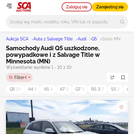
Zaloguj się
Zarejestruj się
Główne wyszukiwanie
Aukcja SCA
>
Auta z Salvage Title
>
Audi
>
Q5
>
State MN
Samochody Audi Q5 uszkodzone,
powypadkowe i z Salvage Title w
Minnesota (MN)
Wyświetlanie wyników 1 - 10 z 10
Filter
4
Q5
10
A4
6
A5
4
A7
3
Q7
3
RS 3
2
S5
2
A8