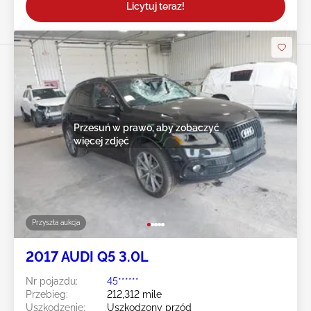
Licytuj teraz!
Przesuń w prawo, aby zobaczyć
więcej zdjęć
Przyszła aukcja
2017 AUDI Q5 3.0L
Nr pojazdu:
45******
Przebieg:
212,312 mile
Uszkodzenie:
Uszkodzony przód