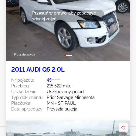
Przesuń w prawo, aby zobaczyć
więcej zdjęć
Przyszła aukcja
2011 AUDI Q5 2.0L
Nr pojazdu:
45******
Przebieg:
215,522 mile
Uszkodzenie:
Uszkodzony przód
Typ dokumentu:
Prior Salvage Minnesota
Placówka:
MN - ST PAUL
Data sprzedaży:
Przyszła aukcja