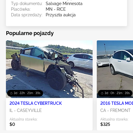
Typ dokumentu:
Salvage Minnesota
Placówka:
MN - RICE
Data sprzedaży:
Przyszła aukcja
Popularne pojazdy
3d : 22h : 21m : 38s
3d : 0h : 21m : 38s
2024 TESLA CYBERTRUCK
2016 TESLA MO
IL - CASEYVILLE
CA - FREMONT
Aktualna stawka:
Aktualna stawka:
$0
$325