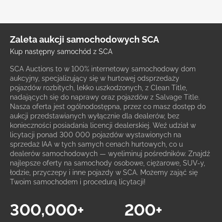
Zaleta aukcji samochodowych SCA
Kup następny samochód z SCA
SCA Auctions to w 100% internetowy samochodowy dom
aukcyjny, specjalizujący się w hurtowej odsprzedaży
pojazdów rozbitych, lekko uszkodzonych, z Clean Title,
nadających się do naprawy oraz pojazdów z Salvage Title.
Nasza oferta jest ogólnodostępna, przez co masz dostęp do
aukcji przedstawianych wyłącznie dla dealerów, bez
konieczności posiadania licencji dealerskiej. Weź udział w
licytacji ponad 300 000 pojazdów wystawionych na
sprzedaż IAA w tych samych cenach hurtowych, co u
dealerów samochodowych — wyeliminuj pośredników. Znajdź
najlepsze oferty na samochody osobowe, ciężarowe, SUV-y,
łodzie, przyczepy i inne pojazdy w SCA. Możemy zająć się
Twoim samochodem i procedurą licytacji!
300,000+
200+