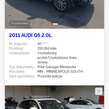
Przyszła aukcja
2011 AUDI Q5 2.0L
Nr pojazdu:
45******
Przebieg:
155,914 mile
Uszkodzenie:
Uszkodzony
przód/Uszkodzona lewa
strona
Typ dokumentu:
Prior Salvage Minnesota
Placówka:
MN - MINNEAPOLIS SOUTH
Data sprzedaży:
Przyszła aukcja