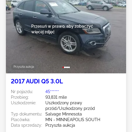
Przesuń w prawo, aby zobaczyć
więcej zdjęć
Przyszła aukcja
2017 AUDI Q5 3.0L
Nr pojazdu:
45******
Przebieg:
93,831 mile
Uszkodzenie:
Uszkodzony prawy
przód/Uszkodzony przód
Typ dokumentu:
Salvage Minnesota
Placówka:
MN - MINNEAPOLIS SOUTH
Data sprzedaży:
Przyszła aukcja