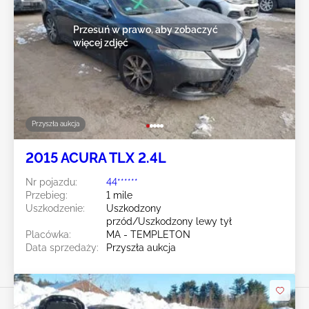
Przesuń w prawo, aby zobaczyć
więcej zdjęć
Przyszła aukcja
2015 ACURA TLX 2.4L
Nr pojazdu:
44******
Przebieg:
1 mile
Uszkodzenie:
Uszkodzony
przód/Uszkodzony lewy tył
Placówka:
MA - TEMPLETON
Data sprzedaży:
Przyszła aukcja