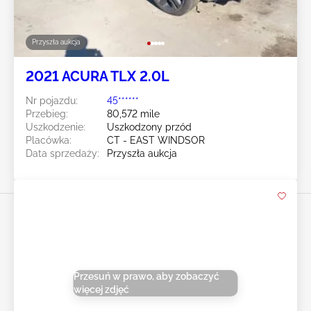
Przyszła aukcja
2021 ACURA TLX 2.0L
Nr pojazdu:
45******
Przebieg:
80,572 mile
Uszkodzenie:
Uszkodzony przód
Placówka:
CT - EAST WINDSOR
Data sprzedaży:
Przyszła aukcja
Przesuń w prawo, aby zobaczyć
więcej zdjęć