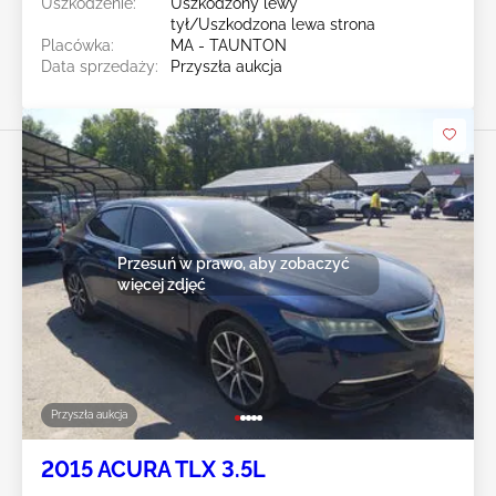
Uszkodzenie:
Uszkodzony lewy
tył/Uszkodzona lewa strona
Placówka:
MA - TAUNTON
Data sprzedaży:
Przyszła aukcja
Przesuń w prawo, aby zobaczyć
więcej zdjęć
Przyszła aukcja
2015 ACURA TLX 3.5L