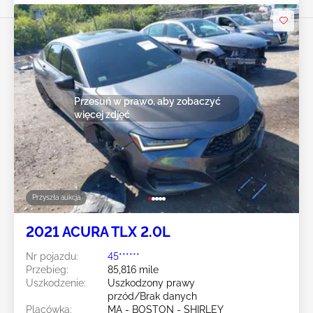
Przesuń w prawo, aby zobaczyć
więcej zdjęć
Przyszła aukcja
2021 ACURA TLX 2.0L
Nr pojazdu:
45******
Przebieg:
85,816 mile
Uszkodzenie:
Uszkodzony prawy
przód/Brak danych
Placówka:
MA - BOSTON - SHIRLEY