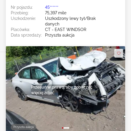
Nr pojazdu:
45******
Przebieg:
75,397 mile
Uszkodzenie:
Uszkodzony lewy tył/Brak
danych
Placówka:
CT - EAST WINDSOR
Data sprzedaży:
Przyszła aukcja
Przesuń w prawo, aby zobaczyć
więcej zdjęć
Przyszła aukcja