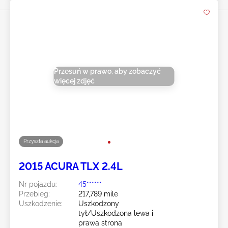
Przesuń w prawo, aby zobaczyć
więcej zdjęć
Przyszła aukcja
2015 ACURA TLX 2.4L
Nr pojazdu:
45******
Przebieg:
217,789 mile
Uszkodzenie:
Uszkodzony
tył/Uszkodzona lewa i
prawa strona