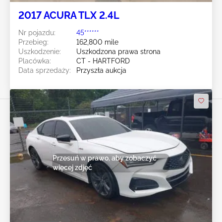
2017 ACURA TLX 2.4L
Nr pojazdu:
45******
Przebieg:
162,800 mile
Uszkodzenie:
Uszkodzona prawa strona
Placówka:
CT - HARTFORD
Data sprzedaży:
Przyszła aukcja
Przesuń w prawo, aby zobaczyć
więcej zdjęć