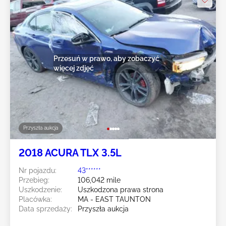
Przesuń w prawo, aby zobaczyć
więcej zdjęć
Przyszła aukcja
2018 ACURA TLX 3.5L
Nr pojazdu:
43******
Przebieg:
106,042 mile
Uszkodzenie:
Uszkodzona prawa strona
Placówka:
MA - EAST TAUNTON
Data sprzedaży:
Przyszła aukcja