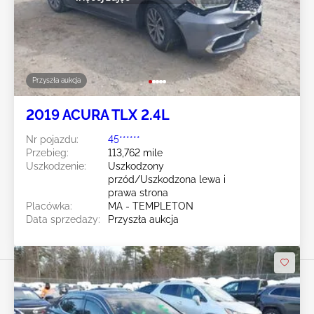
Przyszła aukcja
2019 ACURA TLX 2.4L
Nr pojazdu:
45******
Przebieg:
113,762 mile
Uszkodzenie:
Uszkodzony
przód/Uszkodzona lewa i
prawa strona
Placówka:
MA - TEMPLETON
Data sprzedaży:
Przyszła aukcja