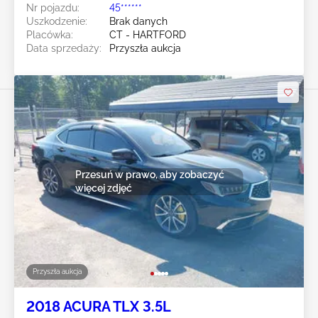
Nr pojazdu:
45******
Uszkodzenie:
Brak danych
Placówka:
CT - HARTFORD
Data sprzedaży:
Przyszła aukcja
Przesuń w prawo, aby zobaczyć
więcej zdjęć
Przyszła aukcja
2018 ACURA TLX 3.5L