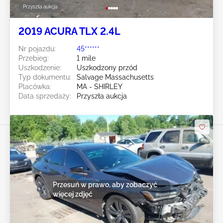
Przyszła aukcja
2019 ACURA TLX 2.4L
Nr pojazdu:
45******
Przebieg:
1 mile
Uszkodzenie:
Uszkodzony przód
Typ dokumentu:
Salvage Massachusetts
Placówka:
MA - SHIRLEY
Data sprzedaży:
Przyszła aukcja
Przesuń w prawo, aby zobaczyć
więcej zdjęć