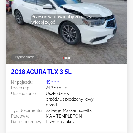
Przesuń w prawo, aby zobaczyć
więcej zdjęć
Przyszła aukcja
2018 ACURA TLX 3.5L
Nr pojazdu:
45******
Przebieg:
74,379 mile
Uszkodzenie:
Uszkodzony
przód/Uszkodzony lewy
przód
Typ dokumentu:
Salvage Massachusetts
Placówka:
MA - TEMPLETON
Data sprzedaży:
Przyszła aukcja