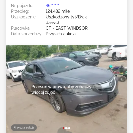
Nr pojazdu:
45******
Przebieg:
124,482 mile
Uszkodzenie:
Uszkodzony tył/Brak
danych
Placówka:
CT - EAST WINDSOR
Data sprzedaży:
Przyszła aukcja
Przesuń w prawo, aby zobaczyć
więcej zdjęć
Przyszła aukcja