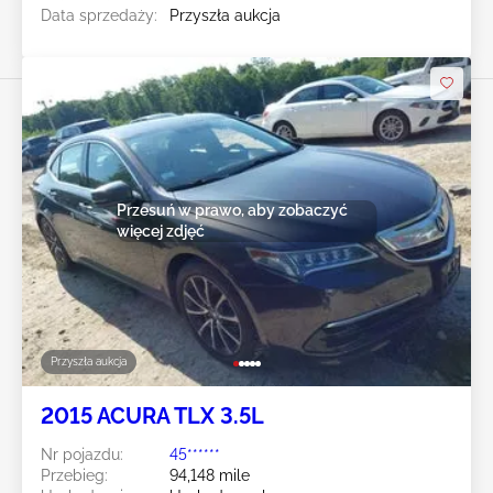
Data sprzedaży:
Przyszła aukcja
Przesuń w prawo, aby zobaczyć
więcej zdjęć
Przyszła aukcja
2015 ACURA TLX 3.5L
Nr pojazdu:
45******
Przebieg:
94,148 mile