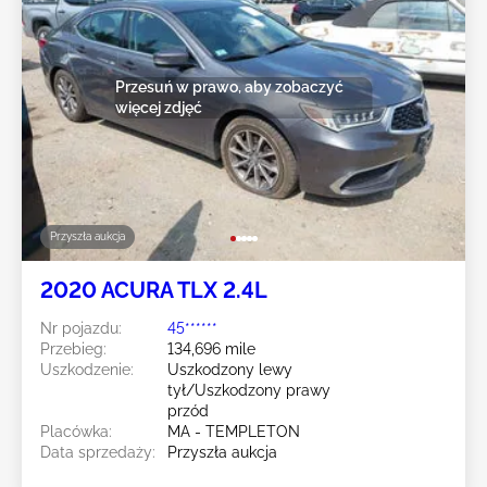
Przesuń w prawo, aby zobaczyć
więcej zdjęć
Przyszła aukcja
2020 ACURA TLX 2.4L
Nr pojazdu:
45******
Przebieg:
134,696 mile
Uszkodzenie:
Uszkodzony lewy
tył/Uszkodzony prawy
przód
Placówka:
MA - TEMPLETON
Data sprzedaży:
Przyszła aukcja