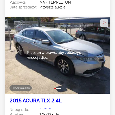
Placówka:
MA - TEMPLETON
Data sprzedaży:
Przyszła aukcja
Przesuń w prawo, aby zobaczyć
więcej zdjęć
Przyszła aukcja
2015 ACURA TLX 2.4L
Nr pojazdu:
45******
Przebieg:
175,713 mile