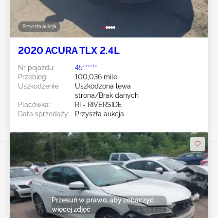
Przyszła aukcja
2020 ACURA TLX 2.4L
Nr pojazdu:
45******
Przebieg:
100,036 mile
Uszkodzenie:
Uszkodzona lewa
strona/Brak danych
Placówka:
RI - RIVERSIDE
Data sprzedaży:
Przyszła aukcja
Przesuń w prawo, aby zobaczyć
więcej zdjęć