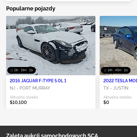
Popularne pojazdy
11h : 19m : 08s
14h : 49m : 08s
2016 JAGUAR F-TYPE 5.0L 1
2022 TESLA MO
NJ - PORT MURRAY
TX - JUSTIN
Aktualna stawka:
Aktualna stawka:
$10,100
$0
Zaleta aukcji samochodowych SCA