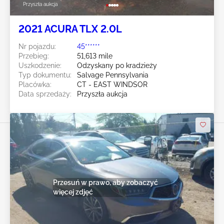
Przyszła aukcja
2021 ACURA TLX 2.0L
Nr pojazdu:
45******
Przebieg:
51,613 mile
Uszkodzenie:
Odzyskany po kradzieży
Typ dokumentu:
Salvage Pennsylvania
Placówka:
CT - EAST WINDSOR
Data sprzedaży:
Przyszła aukcja
Przesuń w prawo, aby zobaczyć
więcej zdjęć