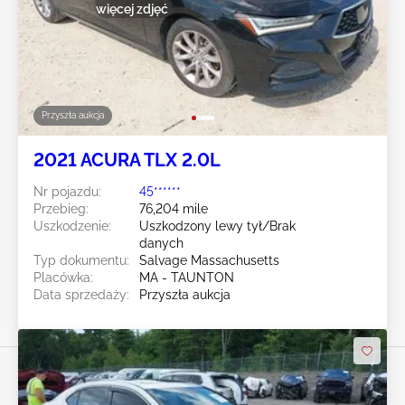
więcej zdjęć
Przyszła aukcja
2021 ACURA TLX 2.0L
Nr pojazdu:
45******
Przebieg:
76,204 mile
Uszkodzenie:
Uszkodzony lewy tył/Brak
danych
Typ dokumentu:
Salvage Massachusetts
Placówka:
MA - TAUNTON
Data sprzedaży:
Przyszła aukcja