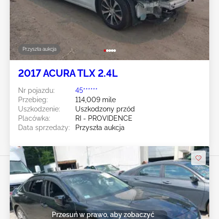
Przyszła aukcja
2017 ACURA TLX 2.4L
Nr pojazdu:
45******
Przebieg:
114,009 mile
Uszkodzenie:
Uszkodzony przód
Placówka:
RI - PROVIDENCE
Data sprzedaży:
Przyszła aukcja
Przesuń w prawo, aby zobaczyć