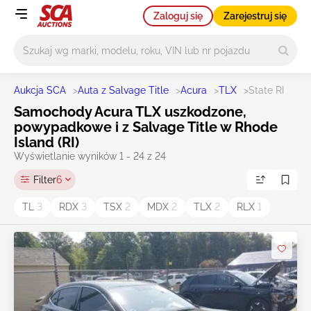
Zaloguj się
Zarejestruj się
Główne wyszukiwanie
Aukcja SCA
>
Auta z Salvage Title
>
Acura
>
TLX
>
State RI
Samochody Acura TLX uszkodzone,
powypadkowe i z Salvage Title w Rhode
Island (RI)
Wyświetlanie wyników 1 - 24 z 24
Filter
6
TL
3
RDX
3
TSX
2
MDX
2
TLX
2
RLX
1