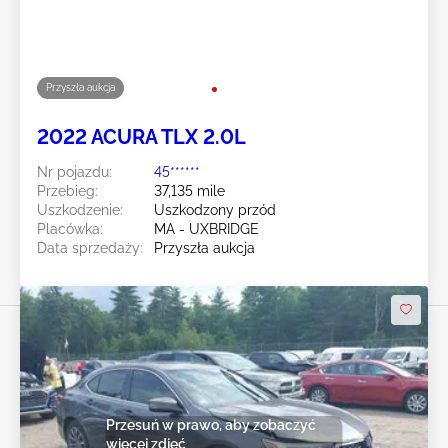
Przyszła aukcja
2022 ACURA TLX 2.0L
Nr pojazdu:
45******
Przebieg:
37,135 mile
Uszkodzenie:
Uszkodzony przód
Placówka:
MA - UXBRIDGE
Data sprzedaży:
Przyszła aukcja
Przesuń w prawo, aby zobaczyć
więcej zdjęć