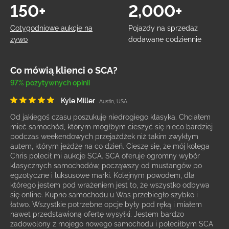
150+
2,000+
Cotygodniowe aukcje na
Pojazdy na sprzedaż
żywo
dodawane codziennie
Co mówią klienci o SCA?
97% pozytywnych opinii
Kyle Miller
Austin, USA
Od jakiegoś czasu poszukuję niedrogiego klasyka. Chciałem
mieć samochód, którym mógłbym cieszyć się nieco bardziej
podczas weekendowych przejażdżek niż takim zwykłym
autem, którym jeżdżę na co dzień. Cieszę się, że mój kolega
Chris polecił mi aukcje SCA. SCA oferuje ogromny wybór
klasycznych samochodów, począwszy od mustangów po
egzotyczne i luksusowe marki. Kolejnym powodem, dla
którego jestem pod wrażeniem jest to, że wszystko odbywa
się online. Kupno samochodu u Was przebiegło szybko i
łatwo. Wszystkie potrzebne opcje były pod ręką i miałem
nawet przedstawioną ofertę wysyłki. Jestem bardzo
zadowolony z mojego nowego samochodu i poleciłbym SCA