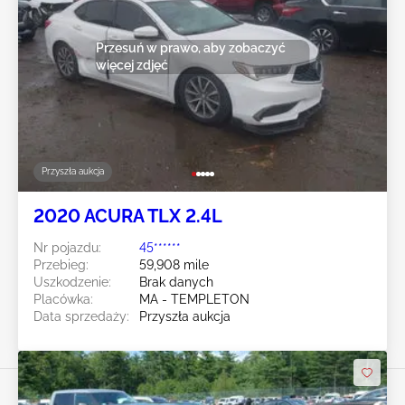
Przesuń w prawo, aby zobaczyć
więcej zdjęć
Przyszła aukcja
2020 ACURA TLX 2.4L
Nr pojazdu:
45******
Przebieg:
59,908 mile
Uszkodzenie:
Brak danych
Placówka:
MA - TEMPLETON
Data sprzedaży:
Przyszła aukcja