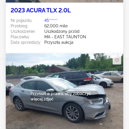
2023 ACURA TLX 2.0L
Nr pojazdu:
45******
Przebieg:
62,000 mile
Uszkodzenie:
Uszkodzony przód
Placówka:
MA - EAST TAUNTON
Data sprzedaży:
Przyszła aukcja
Przesuń w prawo, aby zobaczyć
więcej zdjęć