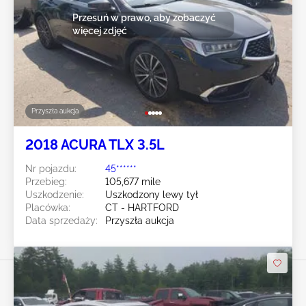
Przesuń w prawo, aby zobaczyć
więcej zdjęć
Przyszła aukcja
2018 ACURA TLX 3.5L
Nr pojazdu:
45******
Przebieg:
105,677 mile
Uszkodzenie:
Uszkodzony lewy tył
Placówka:
CT - HARTFORD
Data sprzedaży:
Przyszła aukcja