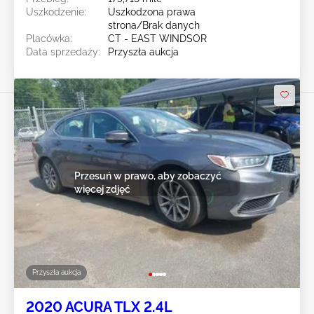
Uszkodzenie:
Uszkodzona prawa
strona/Brak danych
Placówka:
CT - EAST WINDSOR
Data sprzedaży:
Przyszła aukcja
Przesuń w prawo, aby zobaczyć
więcej zdjęć
Przyszła aukcja
2020 ACURA TLX 2.4L