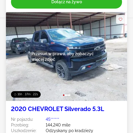
Dołącz na żywo
Przesuń w prawo, aby zobaczyć
więcej zdjęć
16h : 37m : 19s
2020 CHEVROLET Silverado 5.3L
Nr pojazdu:
45******
Przebieg:
144,240 mile
Uszkodzenie:
Odzyskany po kradzieży