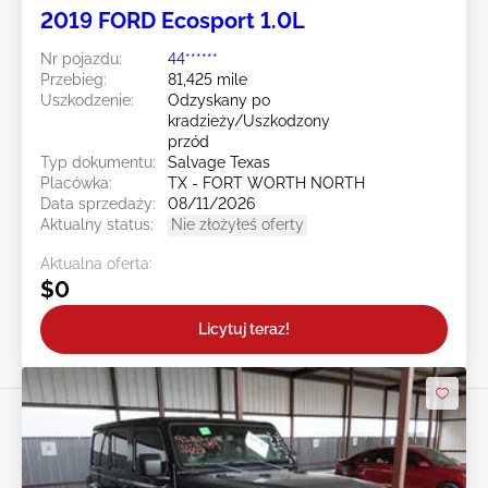
2019 FORD Ecosport 1.0L
Nr pojazdu:
44******
Przebieg:
81,425 mile
Uszkodzenie:
Odzyskany po
kradzieży/Uszkodzony
przód
Typ dokumentu:
Salvage Texas
Placówka:
TX - FORT WORTH NORTH
Data sprzedaży:
08/11/2026
Aktualny status:
Nie złożyłeś oferty
Aktualna oferta:
$0
Licytuj teraz!