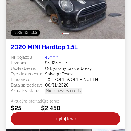
16h : 37m : 19s
2020 MINI Hardtop 1.5L
Nr pojazdu:
45******
Przebieg:
95,325 mile
Uszkodzenie:
Odzyskany po kradzieży
Typ dokumentu:
Salvage Texas
Placówka:
TX - FORT WORTH NORTH
Data sprzedaży:
08/11/2026
Aktualny status:
Nie złożyłeś oferty
Aktualna oferta:
Kup teraz
$25
$2,450
Licytuj teraz!