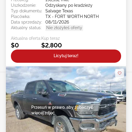
Uszkodzenie:
Odzyskany po kradzieży
Typ dokumentu:
Salvage Texas
Placówka:
TX - FORT WORTH NORTH
Data sprzedaży:
08/11/2026
Aktualny status:
Nie złożyłeś oferty
Aktualna oferta:
Kup teraz
$0
$2,800
Licytuj teraz!
Przesuń w prawo, aby zobaczyć
więcej zdjęć