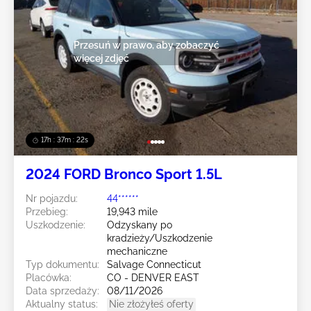
Przesuń w prawo, aby zobaczyć
więcej zdjęć
17h : 37m : 19s
2024 FORD Bronco Sport 1.5L
Nr pojazdu:
44******
Przebieg:
19,943 mile
Uszkodzenie:
Odzyskany po
kradzieży/Uszkodzenie
mechaniczne
Typ dokumentu:
Salvage Connecticut
Placówka:
CO - DENVER EAST
Data sprzedaży:
08/11/2026
Aktualny status:
Nie złożyłeś oferty