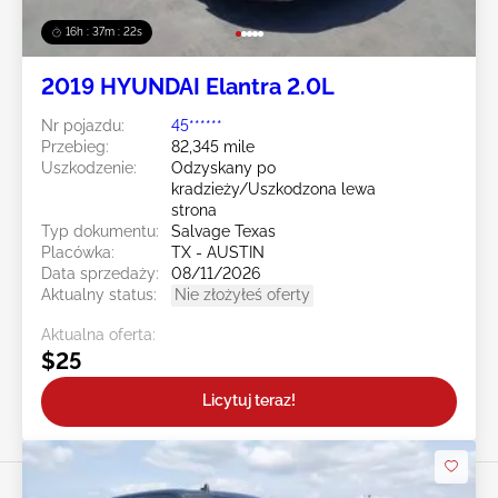
16h : 37m : 19s
2019 HYUNDAI Elantra 2.0L
Nr pojazdu:
45******
Przebieg:
82,345 mile
Uszkodzenie:
Odzyskany po
kradzieży/Uszkodzona lewa
strona
Typ dokumentu:
Salvage Texas
Placówka:
TX - AUSTIN
Data sprzedaży:
08/11/2026
Aktualny status:
Nie złożyłeś oferty
Aktualna oferta:
$25
Licytuj teraz!