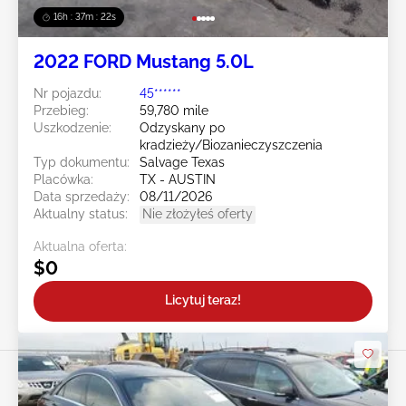
16h : 37m : 19s
2022 FORD Mustang 5.0L
Nr pojazdu:
45******
Przebieg:
59,780 mile
Uszkodzenie:
Odzyskany po
kradzieży/Biozanieczyszczenia
Typ dokumentu:
Salvage Texas
Placówka:
TX - AUSTIN
Data sprzedaży:
08/11/2026
Aktualny status:
Nie złożyłeś oferty
Aktualna oferta:
$0
Licytuj teraz!