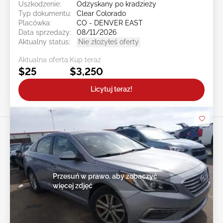
Uszkodzenie:
Odzyskany po kradzieży
Typ dokumentu:
Clear Colorado
Placówka:
CO - DENVER EAST
Data sprzedaży:
08/11/2026
Aktualny status:
Nie złożyłeś oferty
Aktualna oferta:
Kup teraz
$25
$3,250
Licytuj teraz!
Przesuń w prawo, aby zobaczyć
więcej zdjęć