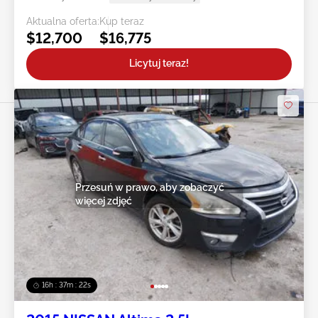
Aktualna oferta:
Kup teraz
$12,700
$16,775
Licytuj teraz!
Przesuń w prawo, aby zobaczyć
więcej zdjęć
16h : 37m : 19s