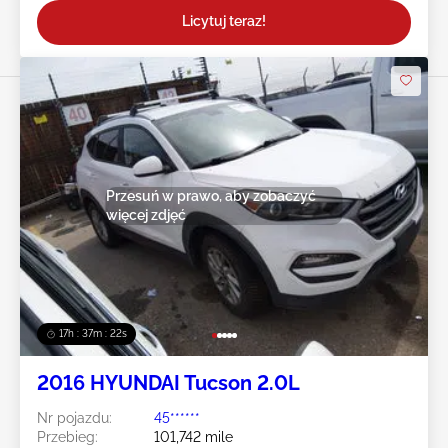
Licytuj teraz!
Przesuń w prawo, aby zobaczyć
więcej zdjęć
17h : 37m : 19s
2016 HYUNDAI Tucson 2.0L
Nr pojazdu:
45******
Przebieg:
101,742 mile