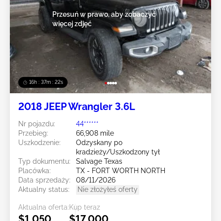
Przesuń w prawo, aby zobaczyć
więcej zdjęć
16h : 37m : 19s
2018 JEEP Wrangler 3.6L
Nr pojazdu:
44******
Przebieg:
66,908 mile
Uszkodzenie:
Odzyskany po
kradzieży/Uszkodzony tył
Typ dokumentu:
Salvage Texas
Placówka:
TX - FORT WORTH NORTH
Data sprzedaży:
08/11/2026
Aktualny status:
Nie złożyłeś oferty
Aktualna oferta:
Kup teraz
$1,050
$17,000