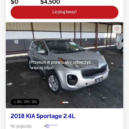
$0
$4,500
Licytuj teraz!
Przesuń w prawo, aby zobaczyć
więcej zdjęć
16h : 37m : 19s
2018 KIA Sportage 2.4L
Nr pojazdu:
45******