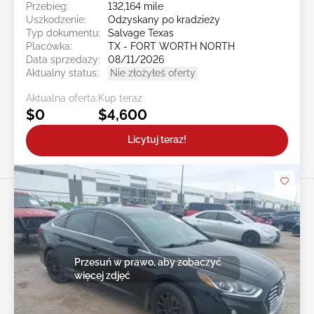
Przebieg:
132,164 mile
Uszkodzenie:
Odzyskany po kradzieży
Typ dokumentu:
Salvage Texas
Placówka:
TX - FORT WORTH NORTH
Data sprzedaży:
08/11/2026
Aktualny status:
Nie złożyłeś oferty
Aktualna oferta:
Kup teraz
$0
$4,600
Licytuj teraz!
Przesuń w prawo, aby zobaczyć
więcej zdjęć