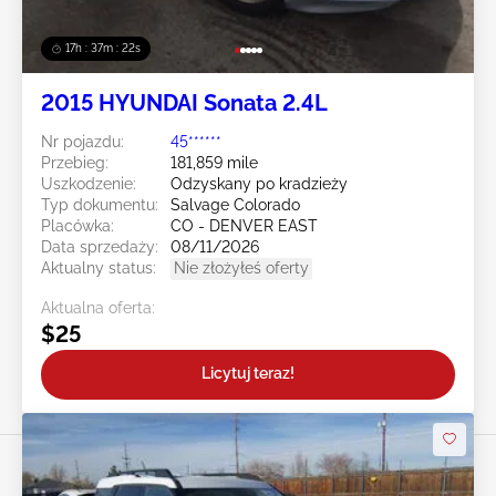
17h : 37m : 19s
2015 HYUNDAI Sonata 2.4L
Nr pojazdu:
45******
Przebieg:
181,859 mile
Uszkodzenie:
Odzyskany po kradzieży
Typ dokumentu:
Salvage Colorado
Placówka:
CO - DENVER EAST
Data sprzedaży:
08/11/2026
Aktualny status:
Nie złożyłeś oferty
Aktualna oferta:
$25
Licytuj teraz!