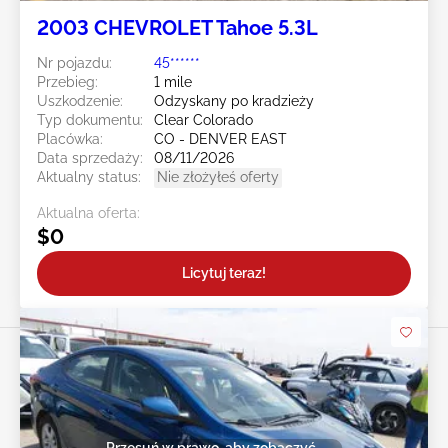
2003 CHEVROLET Tahoe 5.3L
Nr pojazdu:
45******
Przebieg:
1 mile
Uszkodzenie:
Odzyskany po kradzieży
Typ dokumentu:
Clear Colorado
Placówka:
CO - DENVER EAST
Data sprzedaży:
08/11/2026
Aktualny status:
Nie złożyłeś oferty
Aktualna oferta:
$0
Licytuj teraz!
Przesuń w prawo, aby zobaczyć