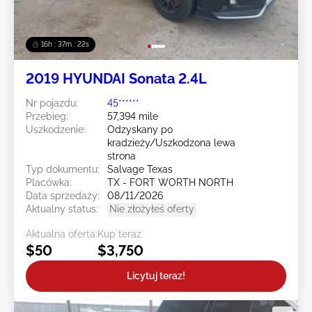
16h : 37m : 19s
2019 HYUNDAI Sonata 2.4L
Nr pojazdu:
45******
Przebieg:
57,394 mile
Uszkodzenie:
Odzyskany po
kradzieży/Uszkodzona lewa
strona
Typ dokumentu:
Salvage Texas
Placówka:
TX - FORT WORTH NORTH
Data sprzedaży:
08/11/2026
Aktualny status:
Nie złożyłeś oferty
Aktualna oferta:
Kup teraz
$50
$3,750
Licytuj teraz!