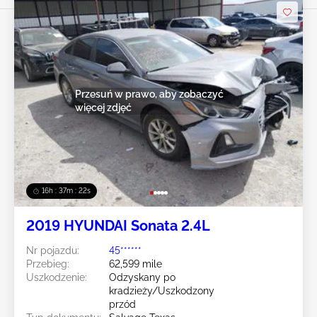
Przesuń w prawo, aby zobaczyć
więcej zdjęć
16h : 37m : 19s
2019 HYUNDAI Sonata 2.4L
Nr pojazdu:
45******
Przebieg:
62,599 mile
Uszkodzenie:
Odzyskany po
kradzieży/Uszkodzony
przód