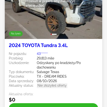
Przesuń w prawo, aby zobaczyć
więcej zdjęć
Na żywo
2024 TOYOTA Tundra 3.4L
Nr pojazdu:
43******
Przebieg:
29,813 mile
Uszkodzenie:
Odzyskany po kradzieży/Po
dachowaniu
Typ dokumentu:
Salvage Texas
Placówka:
TX - DREAM RIDES
Data sprzedaży:
08/10/2026
Aktualny status:
Nie złożyłeś oferty
Aktualna oferta:
$0