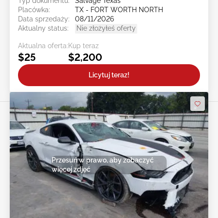
Typ dokumentu:
Salvage Texas
Placówka:
TX - FORT WORTH NORTH
Data sprzedaży:
08/11/2026
Aktualny status:
Nie złożyłeś oferty
Aktualna oferta:
Kup teraz
$25
$2,200
Licytuj teraz!
Przesuń w prawo, aby zobaczyć
więcej zdjęć