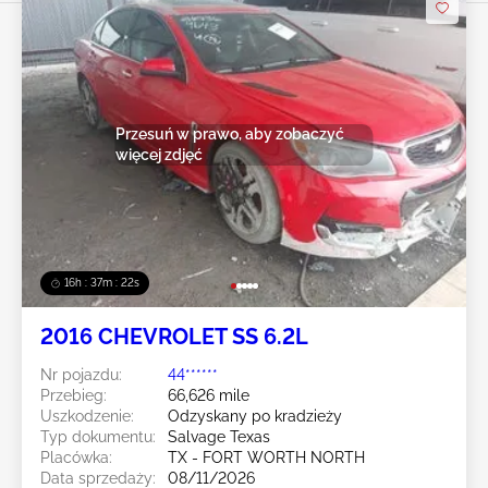
Przesuń w prawo, aby zobaczyć
więcej zdjęć
16h : 37m : 19s
2016 CHEVROLET SS 6.2L
Nr pojazdu:
44******
Przebieg:
66,626 mile
Uszkodzenie:
Odzyskany po kradzieży
Typ dokumentu:
Salvage Texas
Placówka:
TX - FORT WORTH NORTH
Data sprzedaży:
08/11/2026