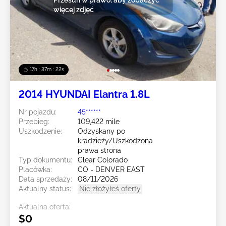
więcej zdjęć
17h : 37m : 19s
2014 HYUNDAI Elantra 1.8L
Nr pojazdu:
45******
Przebieg:
109,422 mile
Uszkodzenie:
Odzyskany po
kradzieży/Uszkodzona
prawa strona
Typ dokumentu:
Clear Colorado
Placówka:
CO - DENVER EAST
Data sprzedaży:
08/11/2026
Aktualny status:
Nie złożyłeś oferty
Aktualna oferta:
$0