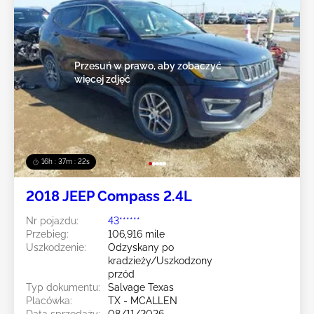
Przesuń w prawo, aby zobaczyć
więcej zdjęć
16h : 37m : 19s
2018 JEEP Compass 2.4L
Nr pojazdu:
43******
Przebieg:
106,916 mile
Uszkodzenie:
Odzyskany po
kradzieży/Uszkodzony
przód
Typ dokumentu:
Salvage Texas
Placówka:
TX - MCALLEN