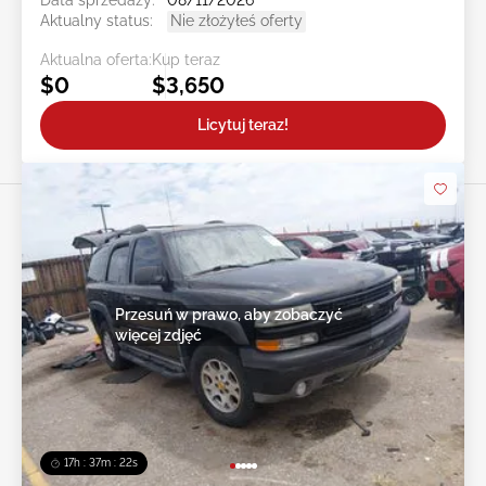
Data sprzedaży:
08/11/2026
Aktualny status:
Nie złożyłeś oferty
Aktualna oferta:
Kup teraz
$0
$3,650
Licytuj teraz!
Przesuń w prawo, aby zobaczyć
więcej zdjęć
17h : 37m : 19s