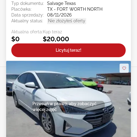
Typ dokumentu:
Salvage Texas
Placówka:
TX - FORT WORTH NORTH
Data sprzedaży:
08/11/2026
Aktualny status:
Nie złożyłeś oferty
Aktualna oferta:
Kup teraz
$0
$20,000
Licytuj teraz!
Przesuń w prawo, aby zobaczyć
więcej zdjęć