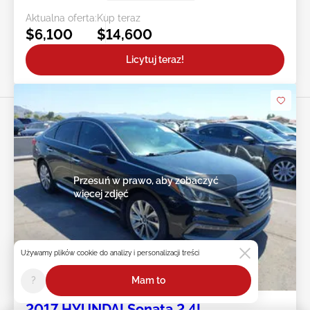
Aktualna oferta:
Kup teraz
$6,100
$14,600
Licytuj teraz!
Przesuń w prawo, aby zobaczyć
więcej zdjęć
Używamy plików cookie do analizy i personalizacji treści
18h : 37m : 19s
?
Mam to
2017 HYUNDAI Sonata 2.4L