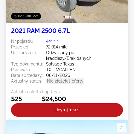
16h : 37m : 19s
2021 RAM 2500 6.7L
Nr pojazdu:
44******
Przebieg:
72,914 mile
Uszkodzenie:
Odzyskany po
kradzieży/Brak danych
Typ dokumentu:
Salvage Texas
Placówka:
TX - MCALLEN
Data sprzedaży:
08/11/2026
Aktualny status:
Nie złożyłeś oferty
Aktualna oferta:
Kup teraz
$25
$24,500
Licytuj teraz!