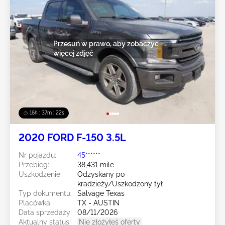
Przesuń w prawo, aby zobaczyć
więcej zdjęć
16h : 37m : 19s
2020 FORD F-150 3.5L
Nr pojazdu:
45******
Przebieg:
38,431 mile
Uszkodzenie:
Odzyskany po
kradzieży/Uszkodzony tył
Typ dokumentu:
Salvage Texas
Placówka:
TX - AUSTIN
Data sprzedaży:
08/11/2026
Aktualny status:
Nie złożyłeś oferty