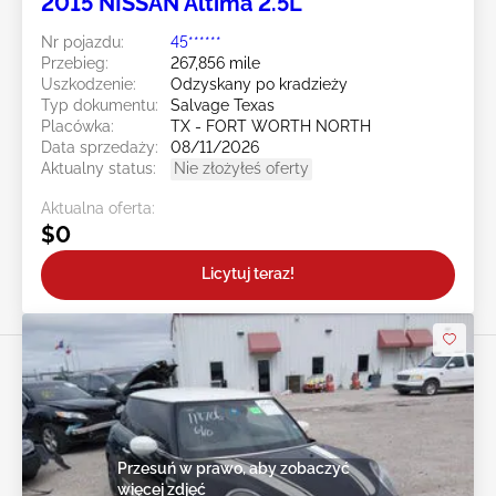
2015 NISSAN Altima 2.5L
Nr pojazdu:
45******
Przebieg:
267,856 mile
Uszkodzenie:
Odzyskany po kradzieży
Typ dokumentu:
Salvage Texas
Placówka:
TX - FORT WORTH NORTH
Data sprzedaży:
08/11/2026
Aktualny status:
Nie złożyłeś oferty
Aktualna oferta:
$0
Licytuj teraz!
Przesuń w prawo, aby zobaczyć
więcej zdjęć