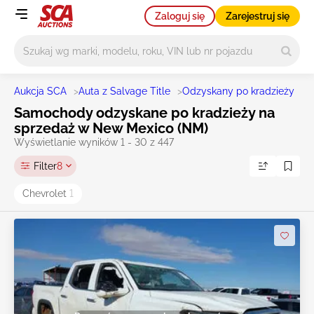
Zaloguj się
Zarejestruj się
Główne wyszukiwanie
Aukcja SCA
>
Auta z Salvage Title
>
Odzyskany po kradzieży
>
S
Samochody odzyskane po kradzieży na
sprzedaż w New Mexico (NM)
Wyświetlanie wyników 1 - 30 z 447
Filter
8
Chevrolet
1