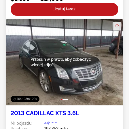
Licytuj teraz!
Przesuń w prawo, aby zobaczyć
więcej zdjęć
16h : 37m : 19s
2013 CADILLAC XTS 3.6L
Nr pojazdu:
44******
Przebieg:
198,352 mile