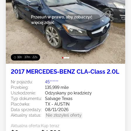
Przesuń w prawo, aby zobaczyć
więcej zdjęć
16h : 37m : 19s
2017 MERCEDES-BENZ CLA-Class 2.0L
Nr pojazdu:
45******
Przebieg:
135,999 mile
Uszkodzenie:
Odzyskany po kradzieży
Typ dokumentu:
Salvage Texas
Placówka:
TX - AUSTIN
Data sprzedaży:
08/11/2026
Aktualny status:
Nie złożyłeś oferty
Aktualna oferta:
Kup teraz