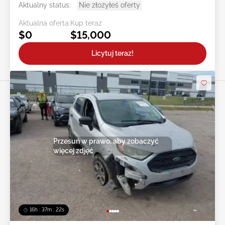
Aktualny status:
Nie złożyłeś oferty
Aktualna oferta:
Kup teraz
$0
$15,000
Licytuj teraz!
Przesuń w prawo, aby zobaczyć
więcej zdjęć
16h : 37m : 19s