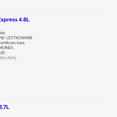
xpress 4.8L
ile
NE UŻYTKOWANIE
ertificate Iowa
 MOINES
026
łeś oferty
3.7L