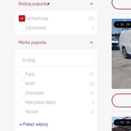
Rodzaj pojazdu
Samochody
119
3d : 11h
Ciężarówki
7
Marka pojazdu
Szukaj
Ford
52
RAM
28
Chevrolet
18
Mercedes-Benz
9
Nissan
2
3d : 11h
Pokaż więcej