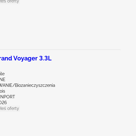
łeś oferty
and Voyager 3.3L
ile
NE
ANIE/Biozanieczyszczenia
nois
VENPORT
026
łeś oferty