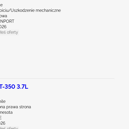
le
biciu/Uszkodzenie mechaniczne
Iowa
VENPORT
026
łeś oferty
T-350 3.7L
ile
na prawa strona
nnesota
E
026
łeś oferty