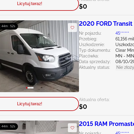
Licytuj teraz!
$0
2020 FORD Transit
 : 44m : 50s
Nr pojazdu:
45******
Przebieg:
61,156 mi
Uszkodzenie:
Uszkodzo
Typ dokumentu:
Clear Mi
Placówka:
MN - MI
Data sprzedaży:
08/10/2
Aktualny status:
Nie złoży
Aktualna oferta:
Licytuj teraz!
$0
2015 RAM Promaste
 : 44m : 50s
Nr pojazdu:
45******