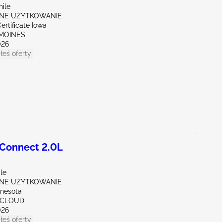
mile
NE UŻYTKOWANIE
ertificate Iowa
 MOINES
026
łeś oferty
 Connect 2.0L
le
NE UŻYTKOWANIE
nnesota
. CLOUD
026
łeś oferty