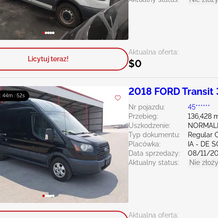
Aktualna oferta:
Licytuj teraz!
$0
2018 FORD Transit 
 : 44m : 50s
Nr pojazdu:
45******
Przebieg:
136,428 m
Uszkodzenie:
NORMAL
Typ dokumentu:
Regular C
Placówka:
IA - DE 
Data sprzedaży:
08/11/2
Aktualny status:
Nie złoży
Aktualna oferta: