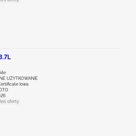
3.7L
ile
NE UŻYTKOWANIE
ertificate Iowa
SOTO
026
łeś oferty