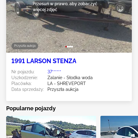
Przesuń w prawo, aby zobaczyć
więcej zdjęć
Przyszła aukcja
1991 LARSON STENZA
Nr pojazdu:
37******
Uszkodzenie:
Zalanie - Słodka woda
Placówka:
LA - SHREVEPORT
Data sprzedaży:
Przyszła aukcja
Popularne pojazdy