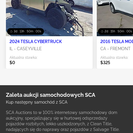
3d : 13h : 50m : 00s
2d : 15h : 50m : 00s
2024 TESLA CYBERTRUCK
2016 TESLA MO
IL - CASEYVILLE
CA - FREMONT
Aktualna stawka:
Aktualna stawka:
$0
$325
Zaleta aukcji samochodowych SCA
Kup następny samochód z SCA
SCA Auctions to w 100% internetowy samochodowy dom
aukcyjny, specjalizujący się w hurtowej odsprzedaży
pojazdów rozbitych, lekko uszkodzonych, z Clean Title,
nadających się do naprawy oraz pojazdów z Salvage Title.