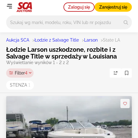
Zaloguj się
Zarejestruj się
Główne wyszukiwanie
Aukcja SCA
>
Łodzie z Salvage Title
>
Larson
>
State LA
Łodzie Larson uszkodzone, rozbite i z
Salvage Title w sprzedaży w Louisiana
Wyświetlanie wyników 1 - 2 z 2
Filter
4
STENZA
1