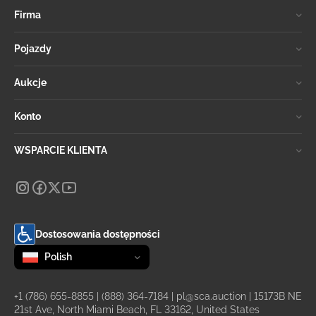
Firma
Pojazdy
Aukcje
Konto
WSPARCIE KLIENTA
Dostosowania dostępności
Zmień język
selected
Polish
+1 (786) 655-8855
|
(888) 364-7184
|
pl@sca.auction
| 15173B NE
21st Ave, North Miami Beach, FL 33162, United States