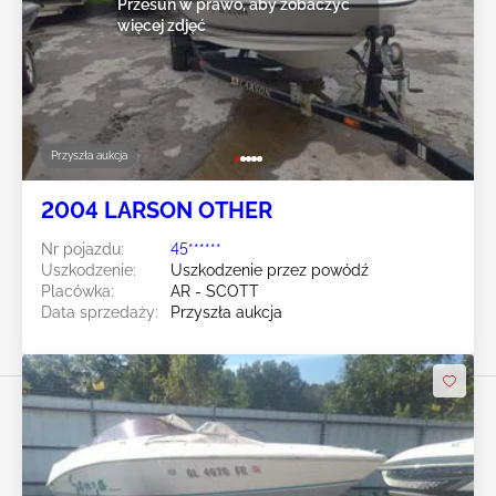
Przesuń w prawo, aby zobaczyć
więcej zdjęć
Przyszła aukcja
2004 LARSON OTHER
Nr pojazdu:
45******
Uszkodzenie:
Uszkodzenie przez powódź
Placówka:
AR - SCOTT
Data sprzedaży:
Przyszła aukcja