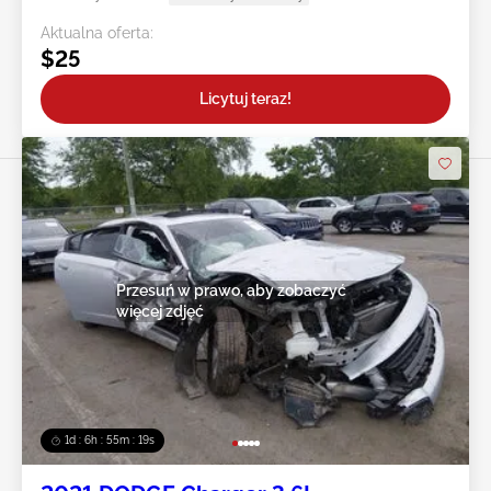
Aktualna oferta:
$25
Licytuj teraz!
Przesuń w prawo, aby zobaczyć
więcej zdjęć
1d : 6h : 55m : 16s