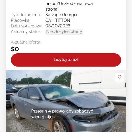
przód/Uszkodzona lewa
strona
Typ dokumentu:
Salvage Georgia
Placówka:
GA - TIFTON
Data sprzedaży:
08/10/2026
Aktualny status:
Nie złożyłeś oferty
Aktualna oferta:
$0
Licytuj teraz!
Przesuń w prawo, aby zobaczyć
więcej zdjęć