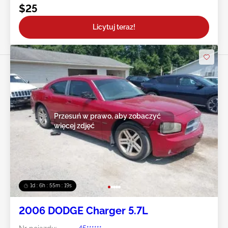
$25
Licytuj teraz!
Przesuń w prawo, aby zobaczyć
więcej zdjęć
1d : 6h : 55m : 16s
2006 DODGE Charger 5.7L