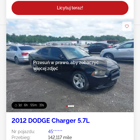
Licytuj teraz!
Przesuń w prawo, aby zobaczyć
więcej zdjęć
1d : 6h : 55m : 16s
2012 DODGE Charger 5.7L
Nr pojazdu:
45******
Przebieg:
142,117 mile