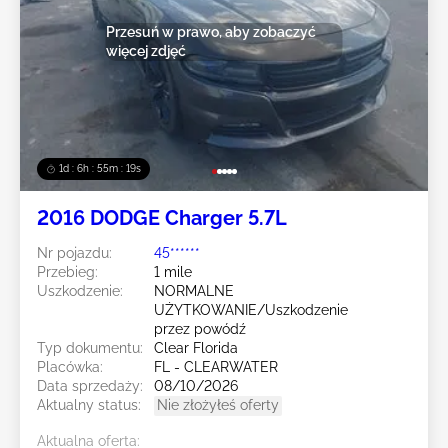
Przesuń w prawo, aby zobaczyć
więcej zdjęć
1d : 6h : 55m : 16s
2016 DODGE Charger 5.7L
Nr pojazdu:
45******
Przebieg:
1 mile
Uszkodzenie:
NORMALNE
UŻYTKOWANIE/Uszkodzenie
przez powódź
Typ dokumentu:
Clear Florida
Placówka:
FL - CLEARWATER
Data sprzedaży:
08/10/2026
Aktualny status:
Nie złożyłeś oferty
Aktualna oferta: