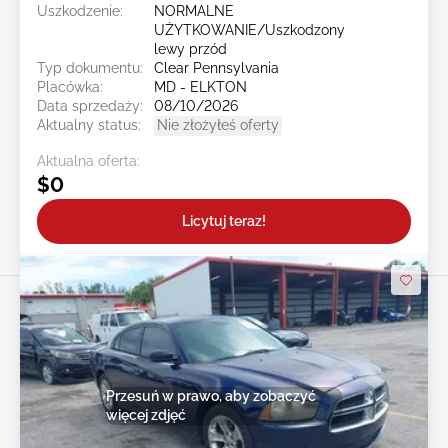
Uszkodzenie:
NORMALNE
UŻYTKOWANIE/Uszkodzony
lewy przód
Typ dokumentu:
Clear Pennsylvania
Placówka:
MD - ELKTON
Data sprzedaży:
08/10/2026
Aktualny status:
Nie złożyłeś oferty
Aktualna oferta:
$0
Licytuj teraz!
Przesuń w prawo, aby zobaczyć
więcej zdjęć