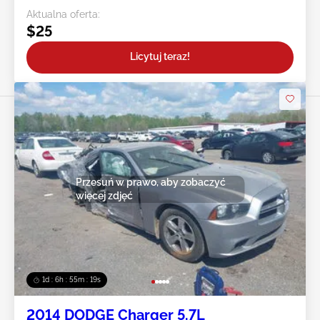
Aktualna oferta:
$25
Licytuj teraz!
Przesuń w prawo, aby zobaczyć
więcej zdjęć
1d : 6h : 55m : 16s
2014 DODGE Charger 5.7L