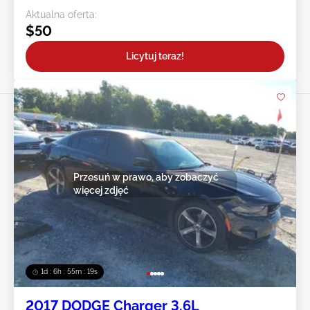
Aktualna oferta:
$50
Licytuj teraz!
Przesuń w prawo, aby zobaczyć
więcej zdjęć
1d : 6h : 55m : 16s
2017 DODGE Charger 3.6L