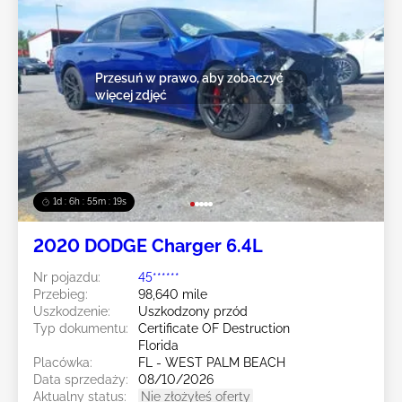
Przesuń w prawo, aby zobaczyć
więcej zdjęć
1d : 6h : 55m : 16s
2020 DODGE Charger 6.4L
Nr pojazdu:
45******
Przebieg:
98,640 mile
Uszkodzenie:
Uszkodzony przód
Typ dokumentu:
Certificate OF Destruction
Florida
Placówka:
FL - WEST PALM BEACH
Data sprzedaży:
08/10/2026
Aktualny status:
Nie złożyłeś oferty