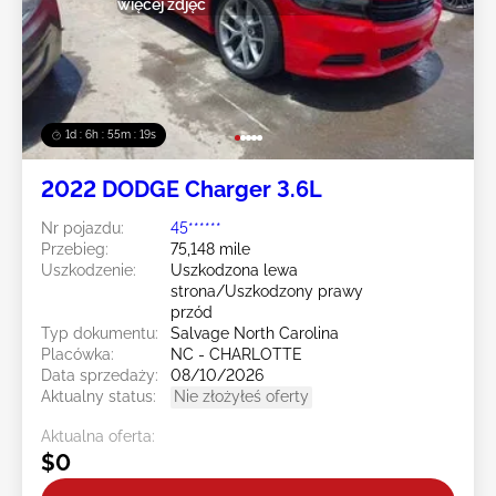
więcej zdjęć
1d : 6h : 55m : 16s
2022 DODGE Charger 3.6L
Nr pojazdu:
45******
Przebieg:
75,148 mile
Uszkodzenie:
Uszkodzona lewa
strona/Uszkodzony prawy
przód
Typ dokumentu:
Salvage North Carolina
Placówka:
NC - CHARLOTTE
Data sprzedaży:
08/10/2026
Aktualny status:
Nie złożyłeś oferty
Aktualna oferta:
$0