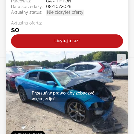
Placówka:
GA - TIFTON
Data sprzedaży:
08/10/2026
Aktualny status:
Nie złożyłeś oferty
Aktualna oferta:
$0
Licytuj teraz!
Przesuń w prawo, aby zobaczyć
więcej zdjęć