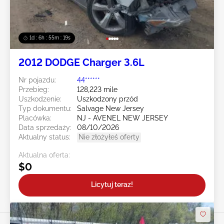
1d : 6h : 55m : 16s
2012 DODGE Charger 3.6L
Nr pojazdu:
44******
Przebieg:
128,223 mile
Uszkodzenie:
Uszkodzony przód
Typ dokumentu:
Salvage New Jersey
Placówka:
NJ - AVENEL NEW JERSEY
Data sprzedaży:
08/10/2026
Aktualny status:
Nie złożyłeś oferty
Aktualna oferta:
$0
Licytuj teraz!