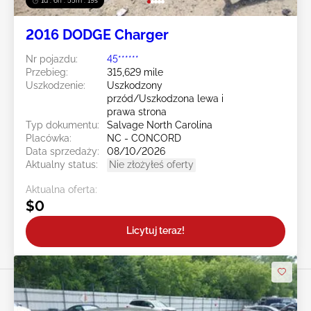
1d : 6h : 55m : 16s
2016 DODGE Charger
Nr pojazdu:
45******
Przebieg:
315,629 mile
Uszkodzenie:
Uszkodzony
przód/Uszkodzona lewa i
prawa strona
Typ dokumentu:
Salvage North Carolina
Placówka:
NC - CONCORD
Data sprzedaży:
08/10/2026
Aktualny status:
Nie złożyłeś oferty
Aktualna oferta:
$0
Licytuj teraz!