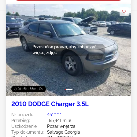
Przesuń w prawo, aby zobaczyć
więcej zdjęć
1d : 6h : 55m : 16s
2010 DODGE Charger 3.5L
Nr pojazdu:
45******
Przebieg:
195,441 mile
Uszkodzenie:
Pożar wnętrza
Typ dokumentu:
Salvage Georgia