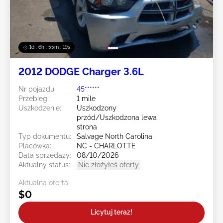
1d : 6h : 55m : 16s
2012 DODGE Charger 3.6L
Nr pojazdu:
45******
Przebieg:
1 mile
Uszkodzenie:
Uszkodzony
przód/Uszkodzona lewa
strona
Typ dokumentu:
Salvage North Carolina
Placówka:
NC - CHARLOTTE
Data sprzedaży:
08/10/2026
Aktualny status:
Nie złożyłeś oferty
Aktualna oferta:
$0
Licytuj teraz!