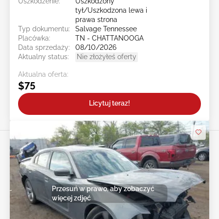
Uszkodzenie:
Uszkodzony
tył/Uszkodzona lewa i
prawa strona
Typ dokumentu:
Salvage Tennessee
Placówka:
TN - CHATTANOOGA
Data sprzedaży:
08/10/2026
Aktualny status:
Nie złożyłeś oferty
Aktualna oferta:
$75
Licytuj teraz!
Przesuń w prawo, aby zobaczyć
więcej zdjęć