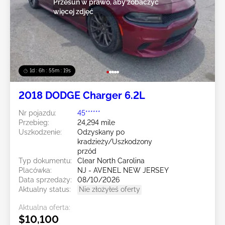
Przesuń w prawo, aby zobaczyć
więcej zdjęć
1d : 6h : 55m : 16s
2018 DODGE Charger 6.2L
Nr pojazdu:
45******
Przebieg:
24,294 mile
Uszkodzenie:
Odzyskany po
kradzieży/Uszkodzony
przód
Typ dokumentu:
Clear North Carolina
Placówka:
NJ - AVENEL NEW JERSEY
Data sprzedaży:
08/10/2026
Aktualny status:
Nie złożyłeś oferty
Aktualna oferta:
$10,100