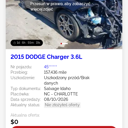
Przesuń w prawo, aby zobaczyć
więcej zdjęć
1d : 6h : 55m : 16s
2015 DODGE Charger 3.6L
Nr pojazdu:
45******
Przebieg:
157,436 mile
Uszkodzenie:
Uszkodzony przód/Brak
danych
Typ dokumentu:
Salvage Idaho
Placówka:
NC - CHARLOTTE
Data sprzedaży:
08/10/2026
Aktualny status:
Nie złożyłeś oferty
Aktualna oferta:
$0