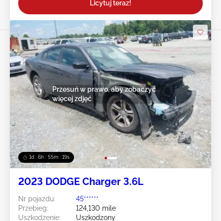
Licytuj teraz!
Przesuń w prawo, aby zobaczyć
więcej zdjęć
1d : 6h : 55m : 16s
2023 DODGE Charger 3.6L
Nr pojazdu:
45******
Przebieg:
124,130 mile
Uszkodzenie:
Uszkodzony