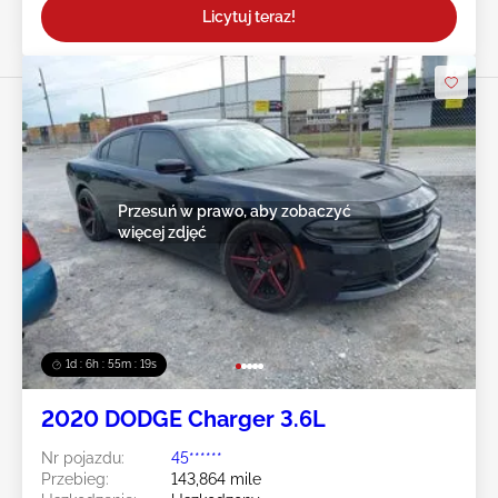
Licytuj teraz!
Przesuń w prawo, aby zobaczyć
więcej zdjęć
1d : 6h : 55m : 16s
2020 DODGE Charger 3.6L
Nr pojazdu:
45******
Przebieg:
143,864 mile