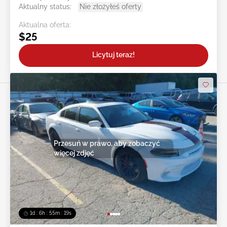
Aktualny status:
Nie złożyłeś oferty
Aktualna oferta:
$25
Licytuj teraz!
Przesuń w prawo, aby zobaczyć
więcej zdjęć
1d : 6h : 55m : 16s