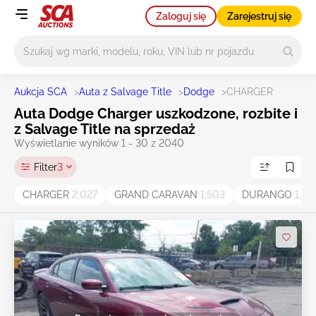
Zaloguj się
Zarejestruj się
Główne wyszukiwanie
Aukcja SCA
>
Auta z Salvage Title
>
Dodge
>
CHARGER
Auta Dodge Charger uszkodzone, rozbite i
z Salvage Title na sprzedaż
Wyświetlanie wyników 1 - 30 z 2040
Filter
3
CHARGER
2,027
GRAND CARAVAN
1,503
DURANGO
1,41