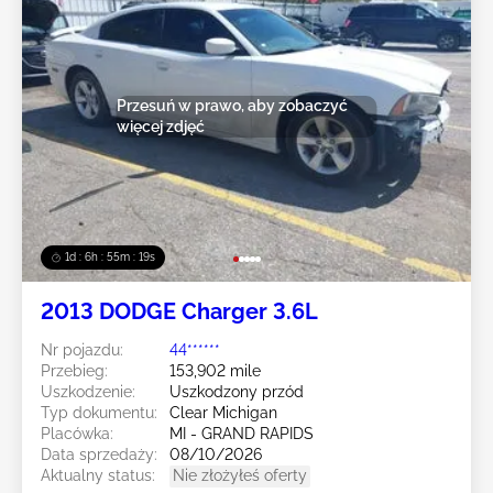
Przesuń w prawo, aby zobaczyć
więcej zdjęć
1d : 6h : 55m : 16s
2013 DODGE Charger 3.6L
Nr pojazdu:
44******
Przebieg:
153,902 mile
Uszkodzenie:
Uszkodzony przód
Typ dokumentu:
Clear Michigan
Placówka:
MI - GRAND RAPIDS
Data sprzedaży:
08/10/2026
Aktualny status:
Nie złożyłeś oferty