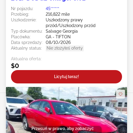
Nr pojazdu:
45******
Przebieg:
216,822 mile
Uszkodzenie:
Uszkodzony prawy
przód/Uszkodzony przód
Typ dokumentu:
Salvage Georgia
Placówka:
GA - TIFTON
Data sprzedaży:
08/10/2026
Aktualny status:
Nie złożyłeś oferty
Aktualna oferta:
$0
Licytuj teraz!
Przesuń w prawo, aby zobaczyć