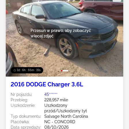
Przesuń w prawo, aby zobaczyć
więcej zdjęć
1d : 6h : 55m : 16s
2016 DODGE Charger 3.6L
Nr pojazdu:
45******
Przebieg:
228,957 mile
Uszkodzenie:
Uszkodzony
przód/Uszkodzony tył
Typ dokumentu:
Salvage North Carolina
Placówka:
NC - CONCORD
Data sprzedaży:
08/10/2026