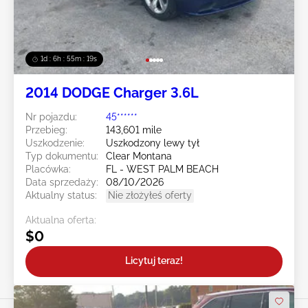
1d : 6h : 55m : 16s
2014 DODGE Charger 3.6L
Nr pojazdu:
45******
Przebieg:
143,601 mile
Uszkodzenie:
Uszkodzony lewy tył
Typ dokumentu:
Clear Montana
Placówka:
FL - WEST PALM BEACH
Data sprzedaży:
08/10/2026
Aktualny status:
Nie złożyłeś oferty
Aktualna oferta:
$0
Licytuj teraz!