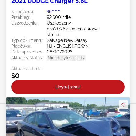
2021 DODGE Charger 3.6L
Nr pojazdu:
45******
Przebieg:
92,600 mile
Uszkodzenie:
Uszkodzony
przód/Uszkodzona prawa
strona
Typ dokumentu:
Salvage New Jersey
Placówka:
NJ - ENGLISHTOWN
Data sprzedaży:
08/10/2026
Aktualny status:
Nie złożyłeś oferty
Aktualna oferta:
$0
Licytuj teraz!