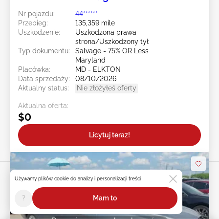
Nr pojazdu:
44******
Przebieg:
135,359 mile
Uszkodzenie:
Uszkodzona prawa
strona/Uszkodzony tył
Typ dokumentu:
Salvage - 75% OR Less
Maryland
Placówka:
MD - ELKTON
Data sprzedaży:
08/10/2026
Aktualny status:
Nie złożyłeś oferty
Aktualna oferta:
$0
Licytuj teraz!
Używamy plików cookie do analizy i personalizacji treści
?
Mam to