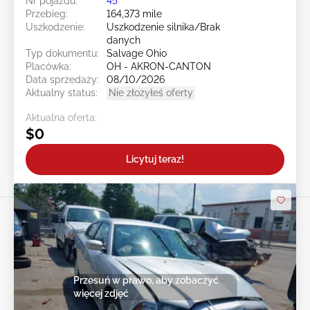
Nr pojazdu:
45******
Przebieg:
164,373 mile
Uszkodzenie:
Uszkodzenie silnika/Brak
danych
Typ dokumentu:
Salvage Ohio
Placówka:
OH - AKRON-CANTON
Data sprzedaży:
08/10/2026
Aktualny status:
Nie złożyłeś oferty
Aktualna oferta:
$0
Licytuj teraz!
Przesuń w prawo, aby zobaczyć
więcej zdjęć