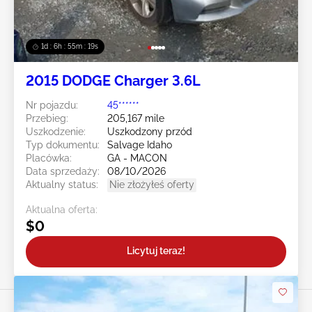
1d : 6h : 55m : 16s
2015 DODGE Charger 3.6L
Nr pojazdu:
45******
Przebieg:
205,167 mile
Uszkodzenie:
Uszkodzony przód
Typ dokumentu:
Salvage Idaho
Placówka:
GA - MACON
Data sprzedaży:
08/10/2026
Aktualny status:
Nie złożyłeś oferty
Aktualna oferta:
$0
Licytuj teraz!