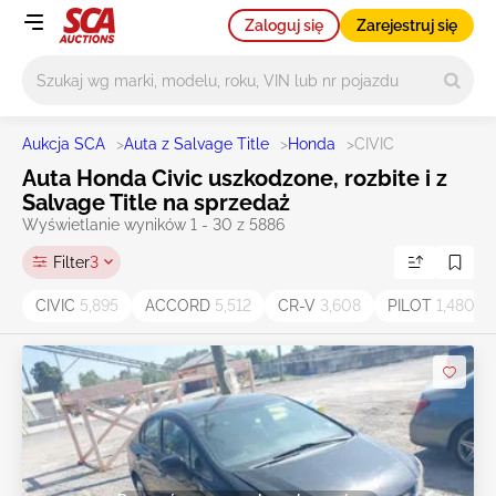
Zaloguj się
Zarejestruj się
Główne wyszukiwanie
Aukcja SCA
>
Auta z Salvage Title
>
Honda
>
CIVIC
Auta Honda Civic uszkodzone, rozbite i z
Salvage Title na sprzedaż
Wyświetlanie wyników 1 - 30 z 5886
Filter
3
CIVIC
5,895
ACCORD
5,512
CR-V
3,608
PILOT
1,480