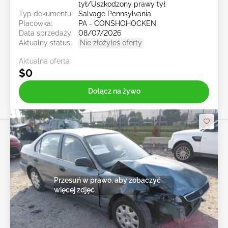
tył/Uszkodzony prawy tył
Typ dokumentu:
Salvage Pennsylvania
Placówka:
PA - CONSHOHOCKEN
Data sprzedaży:
08/07/2026
Aktualny status:
Nie złożyłeś oferty
Aktualna oferta:
$0
Dołącz na żywo
Przesuń w prawo, aby zobaczyć
więcej zdjęć