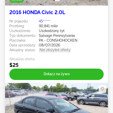
2016 HONDA Civic 2.0L
Nr pojazdu:
45******
Przebieg:
90,841 mile
Uszkodzenie:
Uszkodzony tył
Typ dokumentu:
Salvage Pennsylvania
Placówka:
PA - CONSHOHOCKEN
Data sprzedaży:
08/07/2026
Aktualny status:
Nie złożyłeś oferty
Aktualna oferta:
$25
Dołącz na żywo