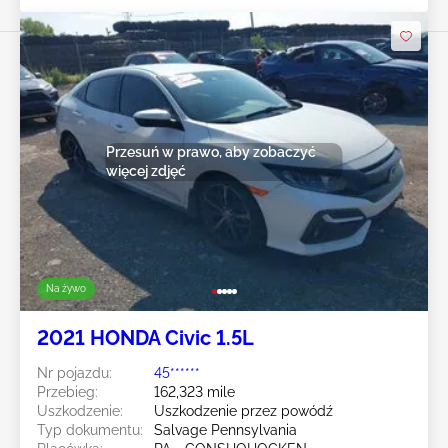
Przesuń w prawo, aby zobaczyć
więcej zdjęć
Na żywo
2021 HONDA Civic 1.5L
Nr pojazdu:
45******
Przebieg:
162,323 mile
Uszkodzenie:
Uszkodzenie przez powódź
Typ dokumentu:
Salvage Pennsylvania