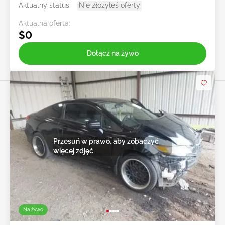
Aktualny status:
Nie złożyłeś oferty
Aktualna oferta:
$0
Dołącz na żywo
Przesuń w prawo, aby zobaczyć
więcej zdjęć
Na żywo