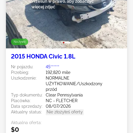
Przesuń w prawo, aby zobaczyć
więcej zdjęć
Na żywo
2015 HONDA Civic 1.8L
Nr pojazdu:
45******
Przebieg:
192,820 mile
Uszkodzenie:
NORMALNE
UŻYTKOWANIE/Uszkodzony
przód
Typ dokumentu:
Clear Pennsylvania
Placówka:
NC - FLETCHER
Data sprzedaży:
08/07/2026
Aktualny status:
Nie złożyłeś oferty
Aktualna oferta:
$0