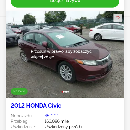
Dołącz na żywo
Przesuń w prawo, aby zobaczyć
więcej zdjęć
Na żywo
2012 HONDA Civic
Nr pojazdu:
45******
Przebieg:
166,096 mile
Uszkodzenie:
Uszkodzony przód i