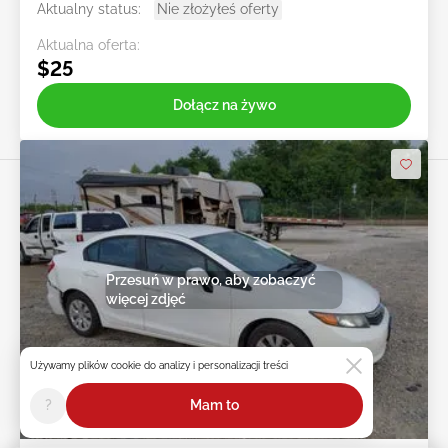
Aktualny status:
Nie złożyłeś oferty
Aktualna oferta:
$25
Dołącz na żywo
Przesuń w prawo, aby zobaczyć
więcej zdjęć
Używamy plików cookie do analizy i personalizacji treści
?
Mam to
Na żywo