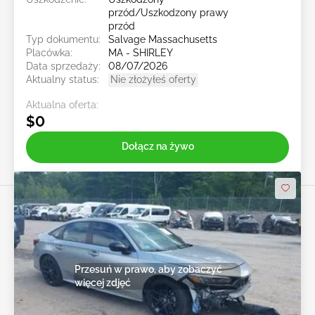
przód/Uszkodzony prawy
przód
Typ dokumentu:
Salvage Massachusetts
Placówka:
MA - SHIRLEY
Data sprzedaży:
08/07/2026
Aktualny status:
Nie złożyłeś oferty
Aktualna oferta:
$0
Dołącz na żywo
Przesuń w prawo, aby zobaczyć
więcej zdjęć