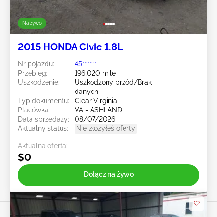
Na żywo
2015 HONDA Civic 1.8L
Nr pojazdu:
45******
Przebieg:
196,020 mile
Uszkodzenie:
Uszkodzony przód/Brak
danych
Typ dokumentu:
Clear Virginia
Placówka:
VA - ASHLAND
Data sprzedaży:
08/07/2026
Aktualny status:
Nie złożyłeś oferty
Aktualna oferta:
$0
Dołącz na żywo