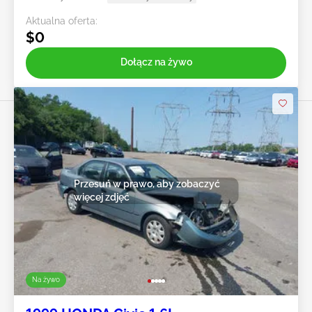
Aktualna oferta:
$0
Dołącz na żywo
Przesuń w prawo, aby zobaczyć
więcej zdjęć
Na żywo