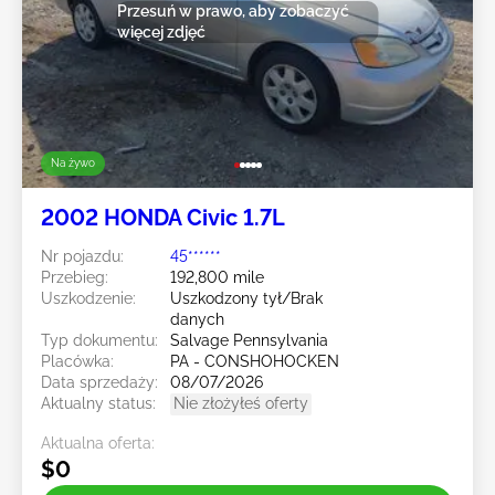
Przesuń w prawo, aby zobaczyć
więcej zdjęć
Na żywo
2002 HONDA Civic 1.7L
Nr pojazdu:
45******
Przebieg:
192,800 mile
Uszkodzenie:
Uszkodzony tył/Brak
danych
Typ dokumentu:
Salvage Pennsylvania
Placówka:
PA - CONSHOHOCKEN
Data sprzedaży:
08/07/2026
Aktualny status:
Nie złożyłeś oferty
Aktualna oferta:
$0