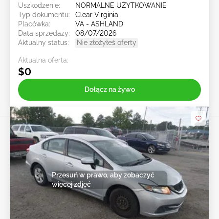
Uszkodzenie:
NORMALNE UŻYTKOWANIE
Typ dokumentu:
Clear Virginia
Placówka:
VA - ASHLAND
Data sprzedaży:
08/07/2026
Aktualny status:
Nie złożyłeś oferty
Aktualna oferta:
$0
Dołącz na żywo
Przesuń w prawo, aby zobaczyć
więcej zdjęć