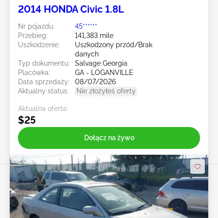
2014 HONDA Civic 1.8L
Nr pojazdu:
45******
Przebieg:
141,383 mile
Uszkodzenie:
Uszkodzony przód/Brak
danych
Typ dokumentu:
Salvage Georgia
Placówka:
GA - LOGANVILLE
Data sprzedaży:
08/07/2026
Aktualny status:
Nie złożyłeś oferty
Aktualna oferta:
$25
Dołącz na żywo