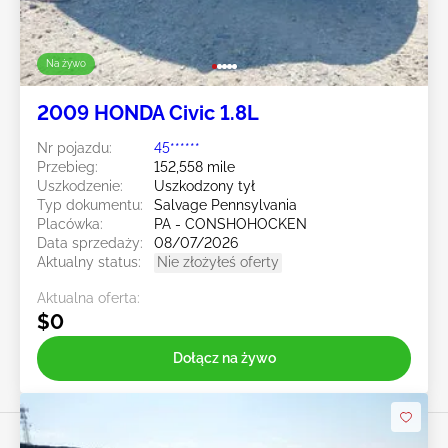
Na żywo
2009 HONDA Civic 1.8L
Nr pojazdu:
45******
Przebieg:
152,558 mile
Uszkodzenie:
Uszkodzony tył
Typ dokumentu:
Salvage Pennsylvania
Placówka:
PA - CONSHOHOCKEN
Data sprzedaży:
08/07/2026
Aktualny status:
Nie złożyłeś oferty
Aktualna oferta:
$0
Dołącz na żywo