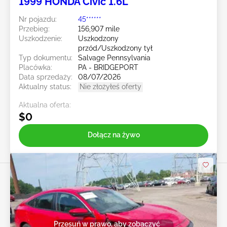
1999 HONDA Civic 1.6L
Nr pojazdu:
45******
Przebieg:
156,907 mile
Uszkodzenie:
Uszkodzony
przód/Uszkodzony tył
Typ dokumentu:
Salvage Pennsylvania
Placówka:
PA - BRIDGEPORT
Data sprzedaży:
08/07/2026
Aktualny status:
Nie złożyłeś oferty
Aktualna oferta:
$0
Dołącz na żywo
Przesuń w prawo, aby zobaczyć