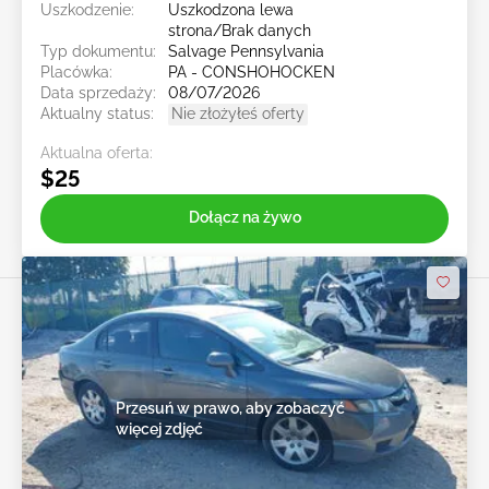
Uszkodzenie:
Uszkodzona lewa
strona/Brak danych
Typ dokumentu:
Salvage Pennsylvania
Placówka:
PA - CONSHOHOCKEN
Data sprzedaży:
08/07/2026
Aktualny status:
Nie złożyłeś oferty
Aktualna oferta:
$25
Dołącz na żywo
Przesuń w prawo, aby zobaczyć
więcej zdjęć