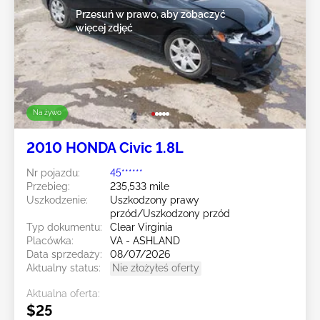
Przesuń w prawo, aby zobaczyć
więcej zdjęć
Na żywo
2010 HONDA Civic 1.8L
Nr pojazdu:
45******
Przebieg:
235,533 mile
Uszkodzenie:
Uszkodzony prawy
przód/Uszkodzony przód
Typ dokumentu:
Clear Virginia
Placówka:
VA - ASHLAND
Data sprzedaży:
08/07/2026
Aktualny status:
Nie złożyłeś oferty
Aktualna oferta:
$25