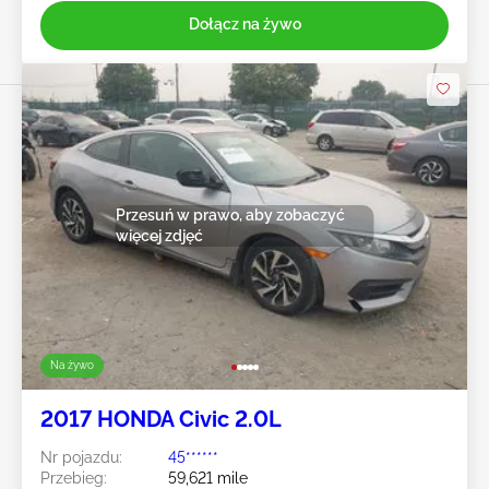
Dołącz na żywo
Przesuń w prawo, aby zobaczyć
więcej zdjęć
Na żywo
2017 HONDA Civic 2.0L
Nr pojazdu:
45******
Przebieg:
59,621 mile