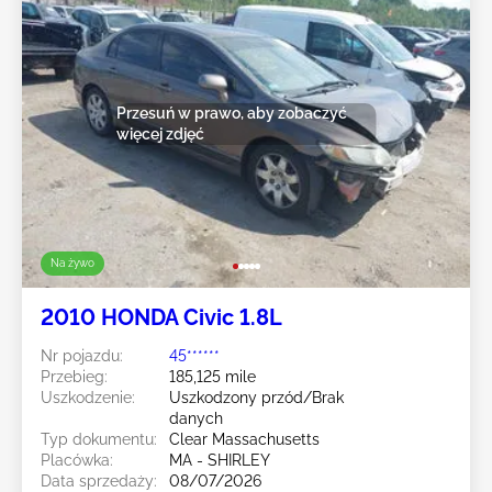
Przesuń w prawo, aby zobaczyć
więcej zdjęć
Na żywo
2010 HONDA Civic 1.8L
Nr pojazdu:
45******
Przebieg:
185,125 mile
Uszkodzenie:
Uszkodzony przód/Brak
danych
Typ dokumentu:
Clear Massachusetts
Placówka:
MA - SHIRLEY
Data sprzedaży:
08/07/2026