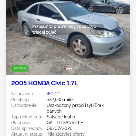
Przesuń w prawo, aby zobaczyć
więcej zdjęć
Na żywo
2005 HONDA Civic 1.7L
Nr pojazdu:
45******
Przebieg:
332,680 mile
Uszkodzenie:
Uszkodzony przód i tył/Brak
danych
Typ dokumentu:
Salvage Idaho
Placówka:
GA - LOGANVILLE
Data sprzedaży:
08/07/2026
Aktualny status:
Nie złożyłeś oferty