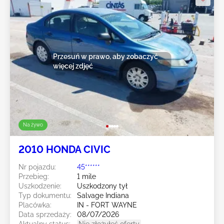
Przesuń w prawo, aby zobaczyć
więcej zdjęć
Na żywo
2010 HONDA CIVIC
Nr pojazdu:
45******
Przebieg:
1 mile
Uszkodzenie:
Uszkodzony tył
Typ dokumentu:
Salvage Indiana
Placówka:
IN - FORT WAYNE
Data sprzedaży:
08/07/2026