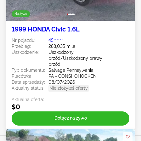
Na żywo
1999 HONDA Civic 1.6L
Nr pojazdu:
45******
Przebieg:
288,035 mile
Uszkodzenie:
Uszkodzony
przód/Uszkodzony prawy
przód
Typ dokumentu:
Salvage Pennsylvania
Placówka:
PA - CONSHOHOCKEN
Data sprzedaży:
08/07/2026
Aktualny status:
Nie złożyłeś oferty
Aktualna oferta:
$0
Dołącz na żywo