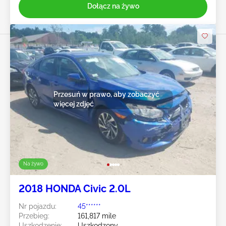
Dołącz na żywo
Przesuń w prawo, aby zobaczyć
więcej zdjęć
Na żywo
2018 HONDA Civic 2.0L
Nr pojazdu:
45******
Przebieg:
161,817 mile
Uszkodzenie:
Uszkodzony