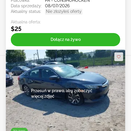
Placówka:
PA - CONSHOHOCKEN
Data sprzedaży:
08/07/2026
Aktualny status:
Nie złożyłeś oferty
Aktualna oferta:
$25
Dołącz na żywo
Przesuń w prawo, aby zobaczyć
więcej zdjęć
Na żywo