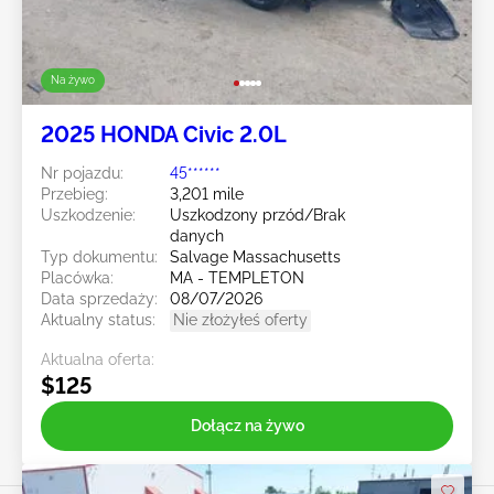
Na żywo
2025 HONDA Civic 2.0L
Nr pojazdu:
45******
Przebieg:
3,201 mile
Uszkodzenie:
Uszkodzony przód/Brak
danych
Typ dokumentu:
Salvage Massachusetts
Placówka:
MA - TEMPLETON
Data sprzedaży:
08/07/2026
Aktualny status:
Nie złożyłeś oferty
Aktualna oferta:
$125
Dołącz na żywo