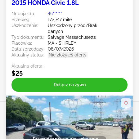
2015 HONDA Civic 1.8L
Nr pojazdu:
45******
Przebieg:
172,747 mile
Uszkodzenie:
Uszkodzony przód/Brak
danych
Typ dokumentu:
Salvage Massachusetts
Placówka:
MA - SHIRLEY
Data sprzedaży:
08/07/2026
Aktualny status:
Nie złożyłeś oferty
Aktualna oferta:
$25
Dołącz na żywo
Przesuń w prawo, aby zobaczyć