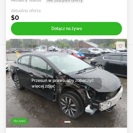
Aktualny status:
Nie złożyłeś oferty
Aktualna oferta:
$0
Dołącz na żywo
Przesuń w prawo, aby zobaczyć
więcej zdjęć
Na żywo