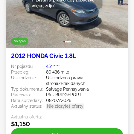
więcej zdjęć
Na żywo
2012 HONDA Civic 1.8L
Nr pojazdu:
45******
Przebieg:
80,436 mile
Uszkodzenie:
Uszkodzona prawa
strona/Brak danych
Typ dokumentu:
Salvage Pennsylvania
Placówka:
PA - BRIDGEPORT
Data sprzedaży:
08/07/2026
Aktualny status:
Nie złożyłeś oferty
Aktualna oferta:
$1,150