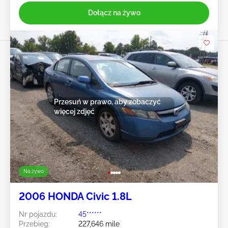
Dołącz na żywo
Przesuń w prawo, aby zobaczyć
więcej zdjęć
Na żywo
2006 HONDA Civic 1.8L
Nr pojazdu:
45******
Przebieg:
227,646 mile