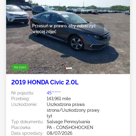
Przesuń w prawo, aby zobaczyć
więcej zdjęć
Na żywo
2019 HONDA Civic 2.0L
Nr pojazdu:
45******
Przebieg:
143,961 mile
Uszkodzenie:
Uszkodzona prawa
strona/Uszkodzony prawy
tył
Typ dokumentu:
Salvage Pennsylvania
Placówka:
PA - CONSHOHOCKEN
Data sprzedaży:
08/07/2026