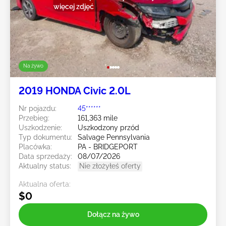
więcej zdjęć
Na żywo
2019 HONDA Civic 2.0L
Nr pojazdu:
45******
Przebieg:
161,363 mile
Uszkodzenie:
Uszkodzony przód
Typ dokumentu:
Salvage Pennsylvania
Placówka:
PA - BRIDGEPORT
Data sprzedaży:
08/07/2026
Aktualny status:
Nie złożyłeś oferty
Aktualna oferta:
$0
Dołącz na żywo