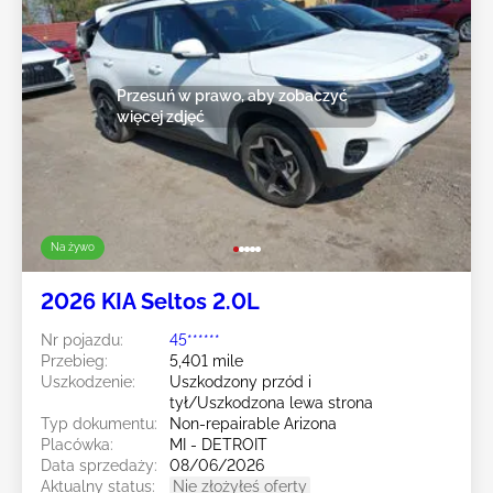
Przesuń w prawo, aby zobaczyć
więcej zdjęć
Na żywo
2026 KIA Seltos 2.0L
Nr pojazdu:
45******
Przebieg:
5,401 mile
Uszkodzenie:
Uszkodzony przód i
tył/Uszkodzona lewa strona
Typ dokumentu:
Non-repairable Arizona
Placówka:
MI - DETROIT
Data sprzedaży:
08/06/2026
Aktualny status:
Nie złożyłeś oferty