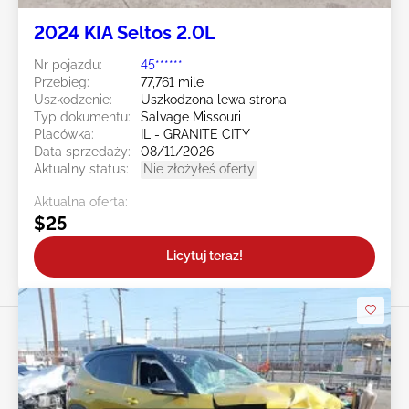
2024 KIA Seltos 2.0L
Nr pojazdu:
45******
Przebieg:
77,761 mile
Uszkodzenie:
Uszkodzona lewa strona
Typ dokumentu:
Salvage Missouri
Placówka:
IL - GRANITE CITY
Data sprzedaży:
08/11/2026
Aktualny status:
Nie złożyłeś oferty
Aktualna oferta:
$25
Licytuj teraz!