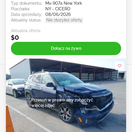
Typ dokumentu:
Mv-907a New York
Placówka:
NY - CICERO
Data sprzedaży:
08/06/2026
Aktualny status:
Nie złożyłeś oferty
Aktualna oferta:
$0
Dołącz na żywo
Przesuń w prawo, aby zobaczyć
więcej zdjęć