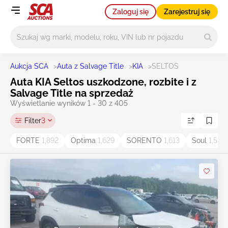
Zaloguj się
Zarejestruj się
Główne wyszukiwanie
Aukcja SCA
>
Auta z Salvage Title
>
KIA
>
SELTOS
Auta KIA Seltos uszkodzone, rozbite i z
Salvage Title na sprzedaż
Wyświetlanie wyników 1 - 30 z 405
Filter
3
FORTE
1,892
Optima
1,629
SORENTO
1,613
Soul
1,538