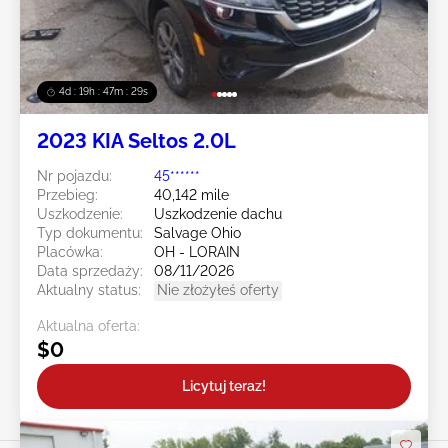
4d : 19h : 47m : 27s
2023 KIA Seltos 2.0L
Nr pojazdu:
45******
Przebieg:
40,142 mile
Uszkodzenie:
Uszkodzenie dachu
Typ dokumentu:
Salvage Ohio
Placówka:
OH - LORAIN
Data sprzedaży:
08/11/2026
Aktualny status:
Nie złożyłeś oferty
Aktualna oferta:
$0
Licytuj teraz!