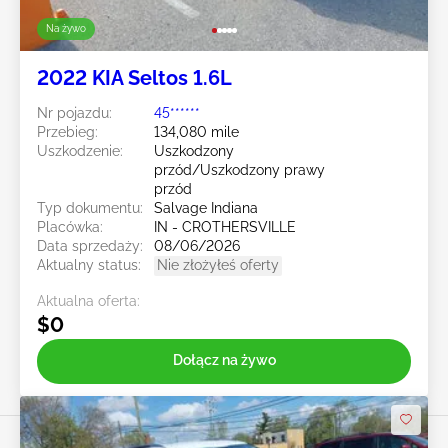
Na żywo
2022 KIA Seltos 1.6L
Nr pojazdu:
45******
Przebieg:
134,080 mile
Uszkodzenie:
Uszkodzony
przód/Uszkodzony prawy
przód
Typ dokumentu:
Salvage Indiana
Placówka:
IN - CROTHERSVILLE
Data sprzedaży:
08/06/2026
Aktualny status:
Nie złożyłeś oferty
Aktualna oferta:
$0
Dołącz na żywo