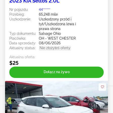
2023 KIA Seltos 2.0L
Nr pojazdu:
44******
Przebieg:
65,248 mile
Uszkodzenie:
Uszkodzony przód i
tył/Uszkodzona lewa i
prawa strona
Typ dokumentu:
Salvage Ohio
Placówka:
OH - WEST CHESTER
Data sprzedaży:
08/06/2026
Aktualny status:
Nie złożyłeś oferty
Aktualna oferta:
$25
Dołącz na żywo