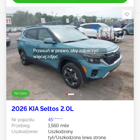
Przesuń w prawo, aby zobaczyć
więcej zdjęć
Na żywo
2026 KIA Seltos 2.0L
Nr pojazdu:
45******
Przebieg:
1,560 mile
Uszkodzenie:
Uszkodzony
tył/Uszkodzona lewa strona