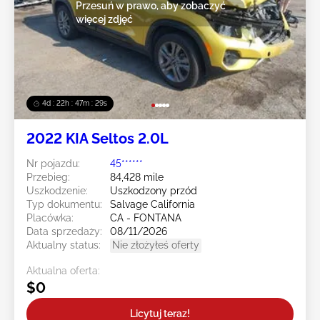
Przesuń w prawo, aby zobaczyć
więcej zdjęć
4d : 22h : 47m : 27s
2022 KIA Seltos 2.0L
Nr pojazdu:
45******
Przebieg:
84,428 mile
Uszkodzenie:
Uszkodzony przód
Typ dokumentu:
Salvage California
Placówka:
CA - FONTANA
Data sprzedaży:
08/11/2026
Aktualny status:
Nie złożyłeś oferty
Aktualna oferta:
$0
Licytuj teraz!