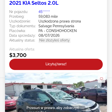
2021 KIA Seltos 2.0L
Nr pojazdu:
45******
Przebieg:
59,083 mile
Uszkodzenie:
Uszkodzona prawa strona
Typ dokumentu:
Salvage Pennsylvania
Placówka:
PA - CONSHOHOCKEN
Data sprzedaży:
08/07/2026
Aktualny status:
Nie złożyłeś oferty
Aktualna oferta:
$3,700
Licytuj teraz!
Przesuń w prawo, aby zobaczyć