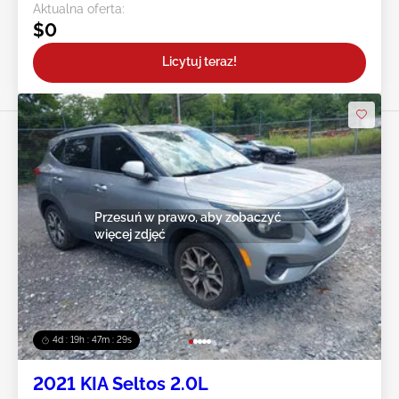
Aktualna oferta:
$0
Licytuj teraz!
Przesuń w prawo, aby zobaczyć
więcej zdjęć
4d : 19h : 47m : 27s
2021 KIA Seltos 2.0L