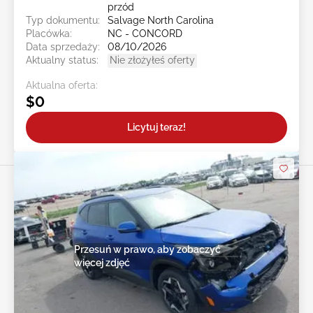
przód
Typ dokumentu:
Salvage North Carolina
Placówka:
NC - CONCORD
Data sprzedaży:
08/10/2026
Aktualny status:
Nie złożyłeś oferty
Aktualna oferta:
$0
Licytuj teraz!
Przesuń w prawo, aby zobaczyć
więcej zdjęć