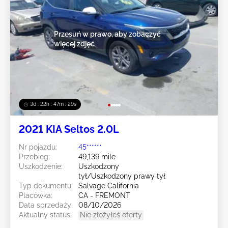
Przesuń w prawo, aby zobaczyć
więcej zdjęć
3d : 22h : 47m : 27s
2021 KIA Seltos 2.0L
Nr pojazdu:
45******
Przebieg:
49,139 mile
Uszkodzenie:
Uszkodzony
tył/Uszkodzony prawy tył
Typ dokumentu:
Salvage California
Placówka:
CA - FREMONT
Data sprzedaży:
08/10/2026
Aktualny status:
Nie złożyłeś oferty