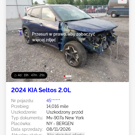
Przesuń w prawo, aby zobaczyć
więcej zdjęć
4d : 19h : 47m : 27s
2024 KIA Seltos 2.0L
Nr pojazdu:
45******
Przebieg:
14,016 mile
Uszkodzenie:
Uszkodzony przód
Typ dokumentu:
Mv-907a New York
Placówka:
NY - BERGEN
Data sprzedaży:
08/11/2026