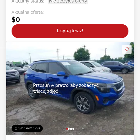
Aktualny status:
Nie złożyłeś oferty
Aktualna oferta:
$0
Licytuj teraz!
Przesuń w prawo, aby zobaczyć
więcej zdjęć
19h : 47m : 27s