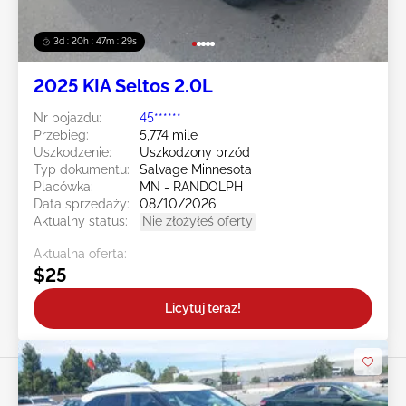
3d : 20h : 47m : 27s
2025 KIA Seltos 2.0L
Nr pojazdu:
45******
Przebieg:
5,774 mile
Uszkodzenie:
Uszkodzony przód
Typ dokumentu:
Salvage Minnesota
Placówka:
MN - RANDOLPH
Data sprzedaży:
08/10/2026
Aktualny status:
Nie złożyłeś oferty
Aktualna oferta:
$25
Licytuj teraz!