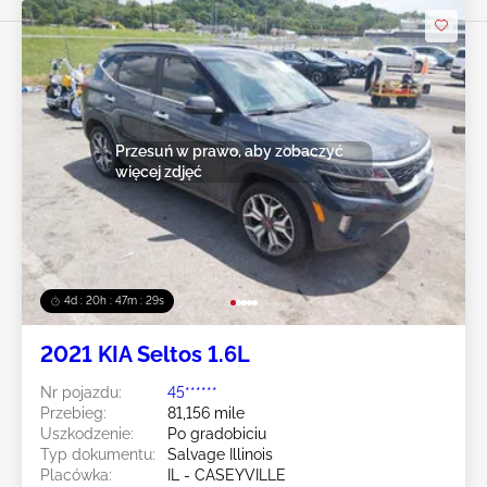
Przesuń w prawo, aby zobaczyć
więcej zdjęć
4d : 20h : 47m : 27s
2021 KIA Seltos 1.6L
Nr pojazdu:
45******
Przebieg:
81,156 mile
Uszkodzenie:
Po gradobiciu
Typ dokumentu:
Salvage Illinois
Placówka:
IL - CASEYVILLE