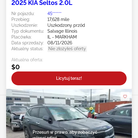
2025 KIA Seltos 2.0L
Nr pojazdu:
45******
Przebieg:
17,628 mile
Uszkodzenie:
Uszkodzony przód
Typ dokumentu:
Salvage Illinois
Placówka:
IL - MARKHAM
Data sprzedaży:
08/11/2026
Aktualny status:
Nie złożyłeś oferty
Aktualna oferta:
$0
Licytuj teraz!
Przesuń w prawo, aby zobaczyć
więcej zdjęć