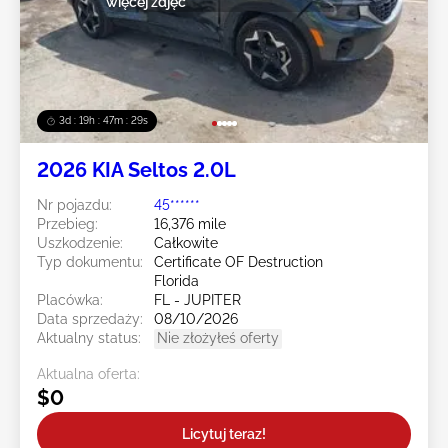
więcej zdjęć
3d : 19h : 47m : 27s
2026 KIA Seltos 2.0L
Nr pojazdu:
45******
Przebieg:
16,376 mile
Uszkodzenie:
Całkowite
Typ dokumentu:
Certificate OF Destruction
Florida
Placówka:
FL - JUPITER
Data sprzedaży:
08/10/2026
Aktualny status:
Nie złożyłeś oferty
Aktualna oferta:
$0
Licytuj teraz!