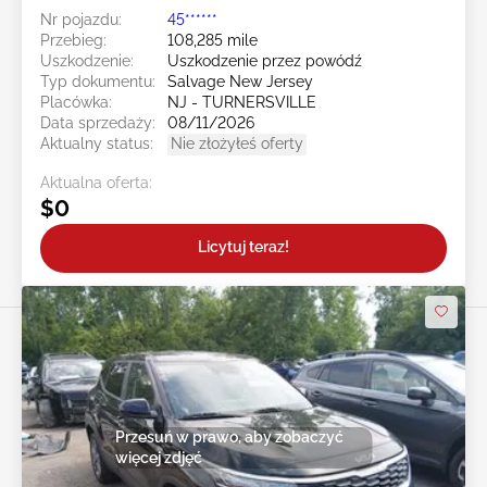
Nr pojazdu:
45******
Przebieg:
108,285 mile
Uszkodzenie:
Uszkodzenie przez powódź
Typ dokumentu:
Salvage New Jersey
Placówka:
NJ - TURNERSVILLE
Data sprzedaży:
08/11/2026
Aktualny status:
Nie złożyłeś oferty
Aktualna oferta:
$0
Licytuj teraz!
Przesuń w prawo, aby zobaczyć
więcej zdjęć