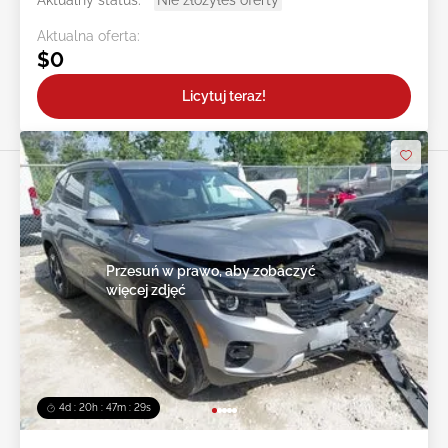
Aktualny status:
Nie złożyłeś oferty
Aktualna oferta:
$0
Licytuj teraz!
Przesuń w prawo, aby zobaczyć
więcej zdjęć
4d : 20h : 47m : 27s