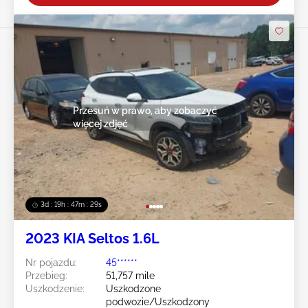
Przesuń w prawo, aby zobaczyć
więcej zdjęć
3d : 19h : 47m : 27s
2023 KIA Seltos 1.6L
Nr pojazdu:
45******
Przebieg:
51,757 mile
Uszkodzenie:
Uszkodzone
podwozie/Uszkodzony