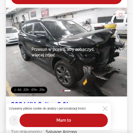
Przesuń w prawo, aby zobaczyć
więcej zdjęć
4d : 22h : 47m : 27s
2024 KIA Seltos 2.0L
Używamy plików cookie do analizy i personalizacji treści
Nr pojazdu:
45******
?
Mam to
Przebieg:
1 mile
Uszkodzenie:
Uszkodzony przód
Typ dokumentu:
Salvage Arizona