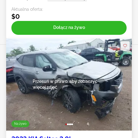
Aktualna oferta:
$0
Dołącz na żywo
Przesuń w prawo, aby zobaczyć
więcej zdjęć
Na żywo