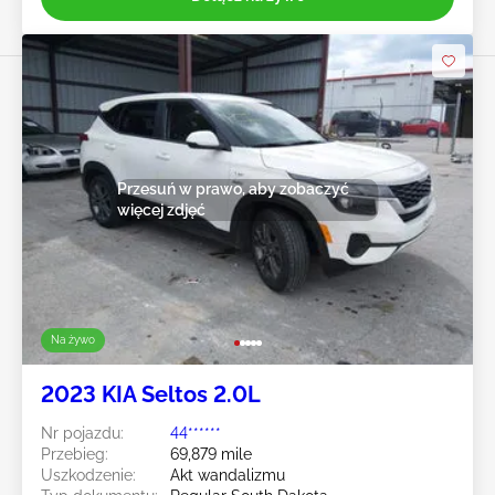
Przesuń w prawo, aby zobaczyć
więcej zdjęć
Na żywo
2023 KIA Seltos 2.0L
Nr pojazdu:
44******
Przebieg:
69,879 mile
Uszkodzenie:
Akt wandalizmu