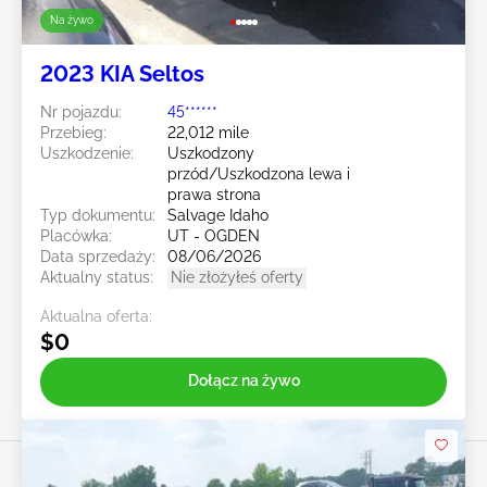
Na żywo
2023 KIA Seltos
Nr pojazdu:
45******
Przebieg:
22,012 mile
Uszkodzenie:
Uszkodzony
przód/Uszkodzona lewa i
prawa strona
Typ dokumentu:
Salvage Idaho
Placówka:
UT - OGDEN
Data sprzedaży:
08/06/2026
Aktualny status:
Nie złożyłeś oferty
Aktualna oferta:
$0
Dołącz na żywo