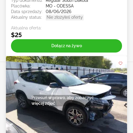
Typ dokumentu:
Regular South Dakota
Placówka:
MO - ODESSA
Data sprzedaży:
08/06/2026
Aktualny status:
Nie złożyłeś oferty
Aktualna oferta:
$25
Dołącz na żywo
Przesuń w prawo, aby zobaczyć
więcej zdjęć