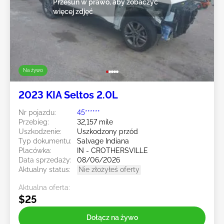
Przesuń w prawo, aby zobaczyć
więcej zdjęć
Na żywo
2023 KIA Seltos 2.0L
Nr pojazdu:
45******
Przebieg:
32,157 mile
Uszkodzenie:
Uszkodzony przód
Typ dokumentu:
Salvage Indiana
Placówka:
IN - CROTHERSVILLE
Data sprzedaży:
08/06/2026
Aktualny status:
Nie złożyłeś oferty
Aktualna oferta:
$25
Dołącz na żywo