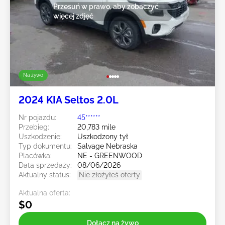
Przesuń w prawo, aby zobaczyć
więcej zdjęć
Na żywo
2024 KIA Seltos 2.0L
Nr pojazdu:
45******
Przebieg:
20,783 mile
Uszkodzenie:
Uszkodzony tył
Typ dokumentu:
Salvage Nebraska
Placówka:
NE - GREENWOOD
Data sprzedaży:
08/06/2026
Aktualny status:
Nie złożyłeś oferty
Aktualna oferta:
$0
Dołącz na żywo