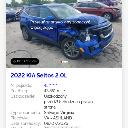
Przesuń w prawo, aby zobaczyć
więcej zdjęć
19h : 47m : 27s
2022 KIA Seltos 2.0L
Nr pojazdu:
45******
Przebieg:
43,851 mile
Uszkodzenie:
Uszkodzony
przód/Uszkodzona prawa
strona
Typ dokumentu:
Salvage Virginia
Placówka:
VA - ASHLAND
Data sprzedaży:
08/07/2026