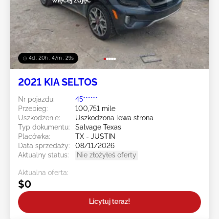
4d : 20h : 47m : 27s
2021 KIA SELTOS
Nr pojazdu:
45******
Przebieg:
100,751 mile
Uszkodzenie:
Uszkodzona lewa strona
Typ dokumentu:
Salvage Texas
Placówka:
TX - JUSTIN
Data sprzedaży:
08/11/2026
Aktualny status:
Nie złożyłeś oferty
Aktualna oferta:
$0
Licytuj teraz!