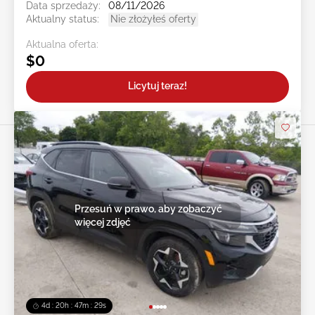
Data sprzedaży:
08/11/2026
Aktualny status:
Nie złożyłeś oferty
Aktualna oferta:
$0
Licytuj teraz!
Przesuń w prawo, aby zobaczyć
więcej zdjęć
4d : 20h : 47m : 27s