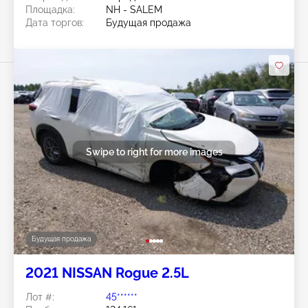
Площадка:
NH - SALEM
Дата торгов:
Будущая продажа
Swipe to right for more images
Будущая продажа
2021 NISSAN Rogue 2.5L
Лот #:
45******