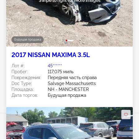
Swipe to right for more images
Будущая продажа
2017 NISSAN MAXIMA 3.5L
Лот #:
45******
Пробег:
117,075 миль
Повреждения:
Передняя часть справа
Doc Type:
Salvage Massachusetts
Площадка:
NH - MANCHESTER
Дата торгов:
Будущая продажа