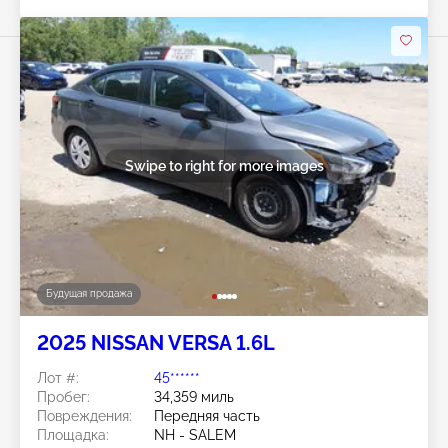
Swipe to right for more images
Будущая продажа
2025 NISSAN VERSA 1.6L
Лот #:
45******
Пробег:
34,359 миль
Повреждения:
Передняя часть
Площадка:
NH - SALEM