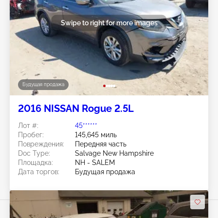
Swipe to right for more images
Будущая продажа
2016 NISSAN Rogue 2.5L
Лот #:
45******
Пробег:
145,645 миль
Повреждения:
Передняя часть
Doc Type:
Salvage New Hampshire
Площадка:
NH - SALEM
Дата торгов:
Будущая продажа