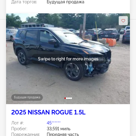
Дата торгов:
Будущая продажа
Swipe to right for more images
Будущая продажа
2025 NISSAN ROGUE 1.5L
Лот #:
45******
Пробег:
33,591 миль
Повреждения:
Передняя часть