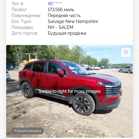
Лот #:
45******
Пробег:
173,566 миль
Повреждения:
Передняя часть
Doc Type:
Salvage New Hampshire
Площадка:
NH - SALEM
Дата торгов:
Будущая продажа
Swipe to right for more images
Будущая продажа