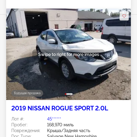
Swipe to right for more images
Будущая продажа
2019 NISSAN ROGUE SPORT 2.0L
Лот #:
45******
Пробег:
168,970 миль
Повреждения:
Крыша/Задняя часть
Doc Type:
Salvage New Hampshire