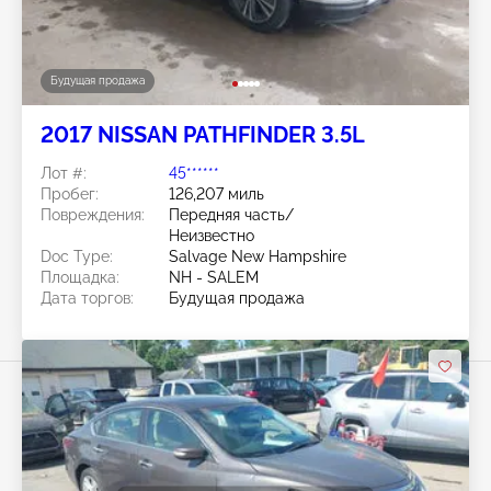
Будущая продажа
2017 NISSAN PATHFINDER 3.5L
Лот #:
45******
Пробег:
126,207 миль
Повреждения:
Передняя часть/
Неизвестно
Doc Type:
Salvage New Hampshire
Площадка:
NH - SALEM
Дата торгов:
Будущая продажа