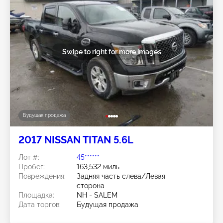
Swipe to right for more images
Будущая продажа
2017 NISSAN TITAN 5.6L
Лот #:
45******
Пробег:
163,532 миль
Повреждения:
Задняя часть слева/Левая
сторона
Площадка:
NH - SALEM
Дата торгов:
Будущая продажа