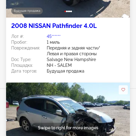
Будущая продажа
2008 NISSAN Pathfinder 4.0L
Лот #:
45******
Пробег:
1 миль
Повреждения:
Передняя и задняя части/
Левая и правая стороны
Doc Type:
Salvage New Hampshire
Площадка:
NH - SALEM
Дата торгов:
Будущая продажа
Swipe to right for more images