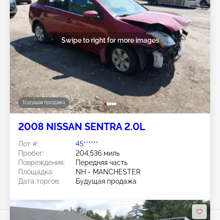
Swipe to right for more images
Будущая продажа
2008 NISSAN SENTRA 2.0L
Лот #:
45******
Пробег:
204,536 миль
Повреждения:
Передняя часть
Площадка:
NH - MANCHESTER
Дата торгов:
Будущая продажа