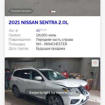
Будущая продажа
2021 NISSAN SENTRA 2.0L
Лот #:
45******
Пробег:
116,650 миль
Повреждения:
Передняя часть справа
Площадка:
NH - MANCHESTER
Дата торгов:
Будущая продажа
Swipe to right for more images