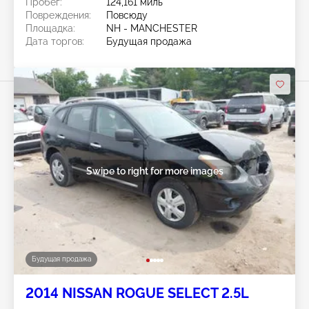
Пробег:
124,161 миль
Повреждения:
Повсюду
Площадка:
NH - MANCHESTER
Дата торгов:
Будущая продажа
Swipe to right for more images
Будущая продажа
2014 NISSAN ROGUE SELECT 2.5L