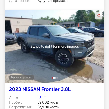
Дата торгов:
Будущая продажа
Swipe to right for more images
Будущая продажа
2023 NISSAN Frontier 3.8L
Лот #:
45******
Пробег:
59,002 миль
Повреждения:
Задняя часть