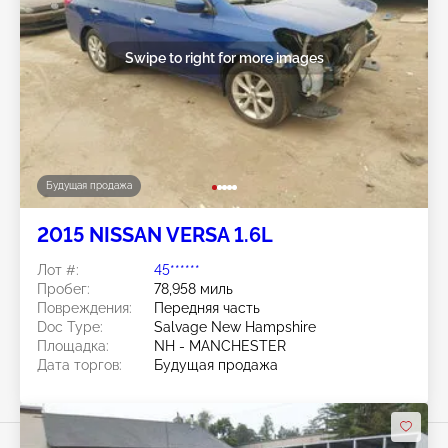
Swipe to right for more images
Будущая продажа
2015 NISSAN VERSA 1.6L
Лот #:
45******
Пробег:
78,958 миль
Повреждения:
Передняя часть
Doc Type:
Salvage New Hampshire
Площадка:
NH - MANCHESTER
Дата торгов:
Будущая продажа