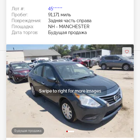
Лот #:
45******
Пробег:
91,171 миль
Повреждения:
Задняя часть справа
Площадка:
NH - MANCHESTER
Дата торгов:
Будущая продажа
Swipe to right for more images
Будущая продажа