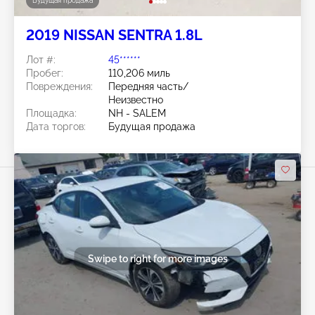
Будущая продажа
2019 NISSAN SENTRA 1.8L
Лот #:
45******
Пробег:
110,206 миль
Повреждения:
Передняя часть/
Неизвестно
Площадка:
NH - SALEM
Дата торгов:
Будущая продажа
Swipe to right for more images