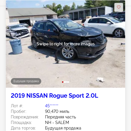
Swipe to right for more images
Будущая продажа
2019 NISSAN Rogue Sport 2.0L
Лот #:
45******
Пробег:
90,470 миль
Повреждения:
Передняя часть
Площадка:
NH - SALEM
Дата торгов:
Будущая продажа