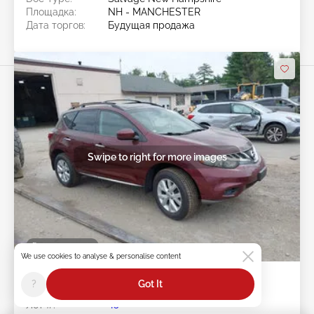
Площадка:
NH - MANCHESTER
Дата торгов:
Будущая продажа
Swipe to right for more images
Будущая продажа
We use cookies to analyse & personalise content
2011 NISSAN MURANO 3.5L
?
Got It
Лот #:
45******