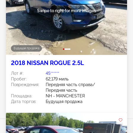
Swipe to right for more images
Будущая продажа
2018 NISSAN ROGUE 2.5L
Лот #:
45******
Пробег:
62,179 миль
Повреждения:
Передняя часть справа/
Передняя часть
Площадка:
NH - MANCHESTER
Дата торгов:
Будущая продажа