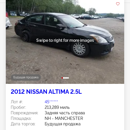
Swipe to right for more images
Будущая продажа
2012 NISSAN ALTIMA 2.5L
Лот #:
45******
Пробег:
213,289 миль
Повреждения:
Задняя часть справа
Площадка:
NH - MANCHESTER
Дата торгов:
Будущая продажа