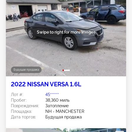
Swipe to right for more images
Будущая продажа
2022 NISSAN VERSA 1.6L
Лот #:
45******
Пробег:
38,360 миль
Повреждения:
Затопление
Площадка:
NH - MANCHESTER
Дата торгов:
Будущая продажа