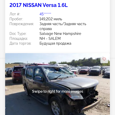
2017 NISSAN Versa 1.6L
Лот #:
45******
Пробег:
149,202 миль
Повреждения:
Задняя часть/Задняя часть
справа
Doc Type:
Salvage New Hampshire
Площадка:
NH - SALEM
Дата торгов:
Будущая продажа
Swipe to right for more images