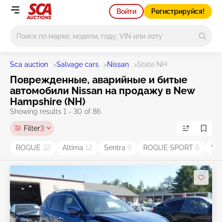
Войти
Регистрируйся!
Main search
Sca auction
>
Salvage cars
>
Nissan
>
State NH
Поврежденные, аварийные и битые
автомобили Nissan на продажу в New
Hampshire (NH)
Showing results 1 - 30 of 86
Filter
3
ROGUE
32
Altima
12
Sentra
9
ROGUE SPORT
6
VE