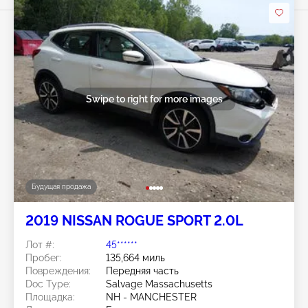
Swipe to right for more images
Будущая продажа
2019 NISSAN ROGUE SPORT 2.0L
Лот #:
45******
Пробег:
135,664 миль
Повреждения:
Передняя часть
Doc Type:
Salvage Massachusetts
Площадка:
NH - MANCHESTER