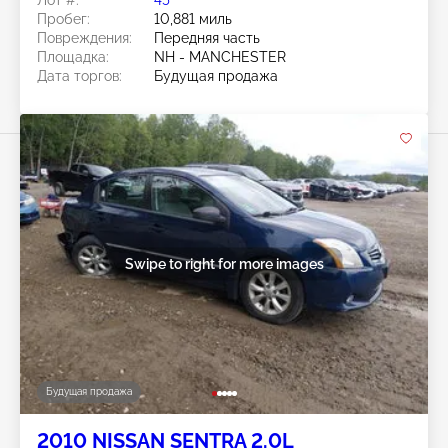
Лот #:
45******
Пробег:
10,881 миль
Повреждения:
Передняя часть
Площадка:
NH - MANCHESTER
Дата торгов:
Будущая продажа
Swipe to right for more images
Будущая продажа
2010 NISSAN SENTRA 2.0L