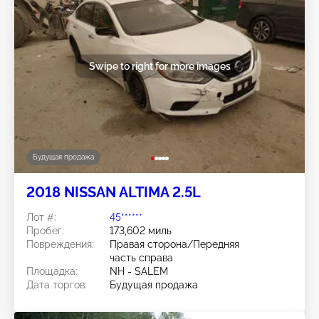
Swipe to right for more images
Будущая продажа
2018 NISSAN ALTIMA 2.5L
Лот #:
45******
Пробег:
173,602 миль
Повреждения:
Правая сторона/Передняя
часть справа
Площадка:
NH - SALEM
Дата торгов:
Будущая продажа