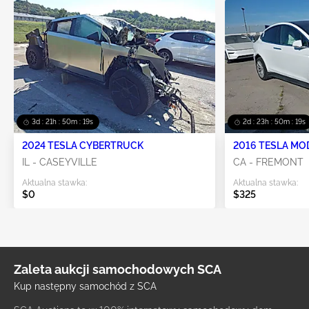
3d : 21h : 50m : 19s
2d : 23h : 50m : 19s
2024 TESLA CYBERTRUCK
2016 TESLA MO
IL - CASEYVILLE
CA - FREMONT
Aktualna stawka:
Aktualna stawka:
$0
$325
Zaleta aukcji samochodowych SCA
Kup następny samochód z SCA