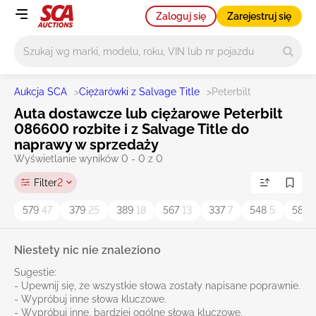
Zaloguj się
Zarejestruj się
Główne wyszukiwanie
Aukcja SCA
>
Ciężarówki z Salvage Title
>
Peterbilt
Auta dostawcze lub ciężarowe Peterbilt
086600 rozbite i z Salvage Title do
naprawy w sprzedaży
Wyświetlanie wyników 0 - 0 z 0
Filter
2
579
47
379
25
389
18
567
13
337
7
548
5
587
Niestety nic nie znaleziono
Sugestie:
- Upewnij się, że wszystkie słowa zostały napisane poprawnie.
- Wypróbuj inne słowa kluczowe.
- Wypróbuj inne, bardziej ogólne słowa kluczowe.