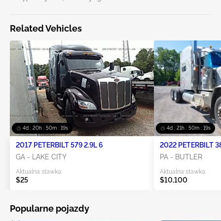
Related Vehicles
4d : 20h : 50m : 19s
4d : 21h : 50m : 19s
2017 PETERBILT 579 2.9L 6
2022 PETERBILT 38
GA - LAKE CITY
PA - BUTLER
Aktualna stawka:
Aktualna stawka:
$25
$10,100
Popularne pojazdy