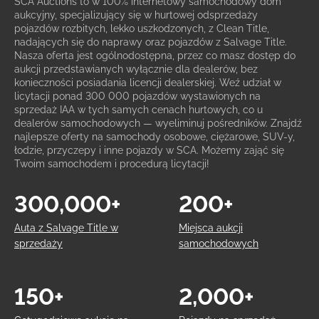
SCA Auctions to w 100% internetowy samochodowy dom
aukcyjny, specjalizujący się w hurtowej odsprzedaży
pojazdów rozbitych, lekko uszkodzonych, z Clean Title,
nadających się do naprawy oraz pojazdów z Salvage Title.
Nasza oferta jest ogólnodostępna, przez co masz dostęp do
aukcji przedstawianych wyłącznie dla dealerów, bez
konieczności posiadania licencji dealerskiej. Weź udział w
licytacji ponad 300 000 pojazdów wystawionych na
sprzedaż IAA w tych samych cenach hurtowych, co u
dealerów samochodowych — wyeliminuj pośredników. Znajdź
najlepsze oferty na samochody osobowe, ciężarowe, SUV-y,
łodzie, przyczepy i inne pojazdy w SCA. Możemy zająć się
Twoim samochodem i procedurą licytacji!
300,000+
200+
Auta z Salvage Title w
Miejsca aukcji
sprzedaży
samochodowych
150+
2,000+