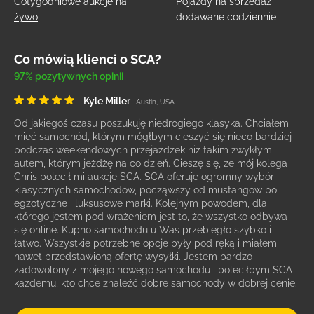
Cotygodniowe aukcje na
Pojazdy na sprzedaż
żywo
dodawane codziennie
Co mówią klienci o SCA?
97% pozytywnych opinii
Kyle Miller
Austin, USA
Od jakiegoś czasu poszukuję niedrogiego klasyka. Chciałem
mieć samochód, którym mógłbym cieszyć się nieco bardziej
podczas weekendowych przejażdżek niż takim zwykłym
autem, którym jeżdżę na co dzień. Cieszę się, że mój kolega
Chris polecił mi aukcje SCA. SCA oferuje ogromny wybór
klasycznych samochodów, począwszy od mustangów po
egzotyczne i luksusowe marki. Kolejnym powodem, dla
którego jestem pod wrażeniem jest to, że wszystko odbywa
się online. Kupno samochodu u Was przebiegło szybko i
łatwo. Wszystkie potrzebne opcje były pod ręką i miałem
nawet przedstawioną ofertę wysyłki. Jestem bardzo
zadowolony z mojego nowego samochodu i poleciłbym SCA
każdemu, kto chce znaleźć dobre samochody w dobrej cenie.