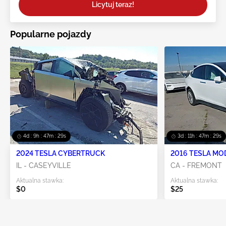
Licytuj teraz!
Popularne pojazdy
4d : 9h : 47m : 29s
3d : 11h : 47m : 29s
2024 TESLA CYBERTRUCK
2016 TESLA MO
IL - CASEYVILLE
CA - FREMONT
Aktualna stawka:
Aktualna stawka:
$0
$25