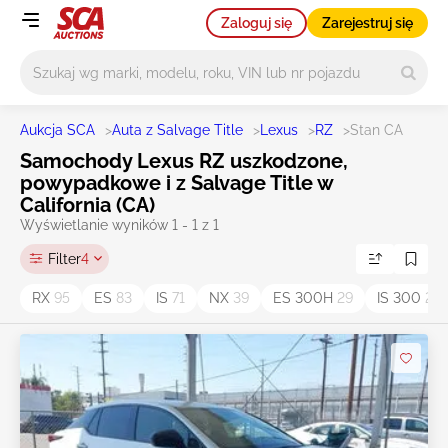
Zaloguj się
Zarejestruj się
Główne wyszukiwanie
Aukcja SCA
>
Auta z Salvage Title
>
Lexus
>
RZ
>
Stan CA
Samochody Lexus RZ uszkodzone,
powypadkowe i z Salvage Title w
California (CA)
Wyświetlanie wyników 1 - 1 z 1
Filter
4
RX
95
ES
83
IS
71
NX
39
ES 300H
29
IS 300
23