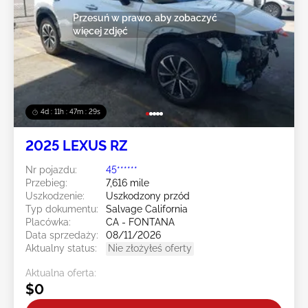
Przesuń w prawo, aby zobaczyć
więcej zdjęć
4d : 11h : 47m : 29s
2025 LEXUS RZ
Nr pojazdu:
45******
Przebieg:
7,616 mile
Uszkodzenie:
Uszkodzony przód
Typ dokumentu:
Salvage California
Placówka:
CA - FONTANA
Data sprzedaży:
08/11/2026
Aktualny status:
Nie złożyłeś oferty
Aktualna oferta:
$0