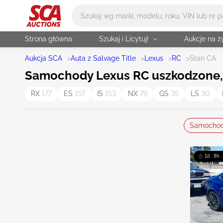
Główne wyszukiwanie
Strona główna
Szukaj i Licytuj!
Aukcje na 
Aukcja SCA
>
Auta z Salvage Title
>
Lexus
>
RC
>
Stan CA
Samochody Lexus RC uszkodzone, p
RX
177
ES
157
IS
153
NX
79
GS
35
LS
30
Samocho
1d : 8h 