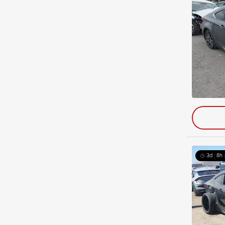
3d : 8h 