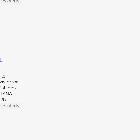
łeś oferty
L
ile
ny przód
alifornia
NTANA
026
łeś oferty