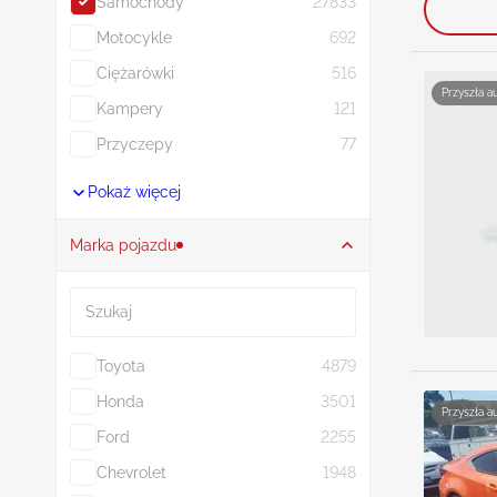
Samochody
27833
Motocykle
692
Ciężarówki
516
Przyszła a
Kampery
121
Przyczepy
77
Pokaż więcej
Marka pojazdu
Szukaj
Toyota
4879
Honda
3501
Przyszła a
Ford
2255
Chevrolet
1948