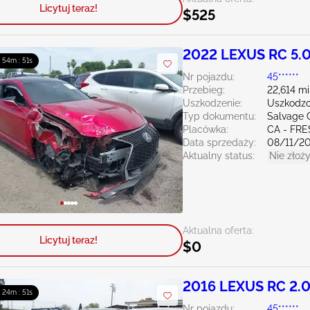
Licytuj teraz!
$525
2022 LEXUS RC 5.
: 54m : 50s
Nr pojazdu:
45******
Przebieg:
22,614 mi
Uszkodzenie:
Uszkodzo
Typ dokumentu:
Salvage C
Placówka:
CA - FR
Data sprzedaży:
08/11/2
Aktualny status:
Nie złoży
Aktualna oferta:
Licytuj teraz!
$0
2016 LEXUS RC 2.
: 24m : 50s
Nr pojazdu:
45******