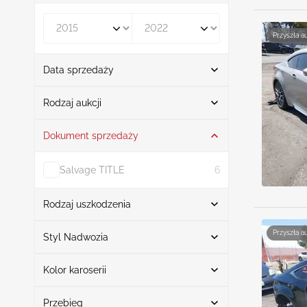
Rocznik od
Rocznik do
Przyszła a
Data sprzedaży
Od
Do
Rodzaj aukcji
Dokument sprzedaży
Licytacja
13
Salvage TITLE
6
Rodzaj uszkodzenia
Szukaj
Przyszła a
Styl Nadwozia
Kolor karoserii
Coupe
13
Uszkodzony przód
5
Szukaj
Uszkodzona lewa strona
2
Przebieg