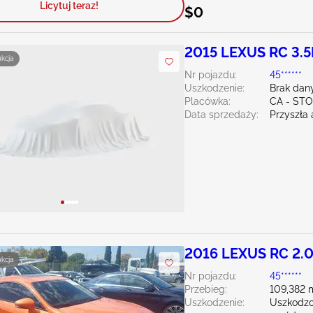
Licytuj teraz!
$0
2015 LEXUS RC 3.5
ukcja
Nr pojazdu:
45******
Uszkodzenie:
Brak dan
Placówka:
CA - ST
Data sprzedaży:
Przyszła 
2016 LEXUS RC 2.
ukcja
Nr pojazdu:
45******
Przebieg:
109,382 
Uszkodzenie:
Uszkodzo