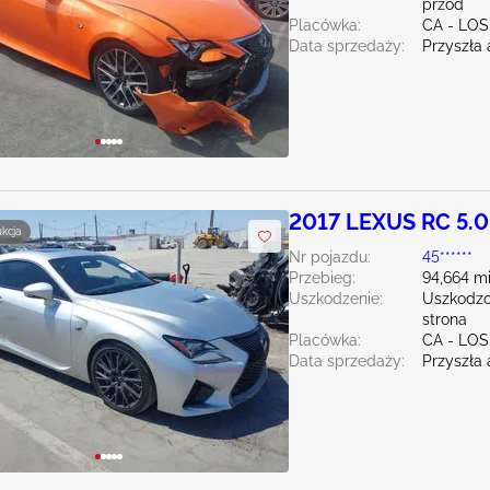
przód
Placówka:
CA - LO
Data sprzedaży:
Przyszła 
2017 LEXUS RC 5.
ukcja
Nr pojazdu:
45******
Przebieg:
94,664 mi
Uszkodzenie:
Uszkodzo
strona
Placówka:
CA - LO
Data sprzedaży:
Przyszła 