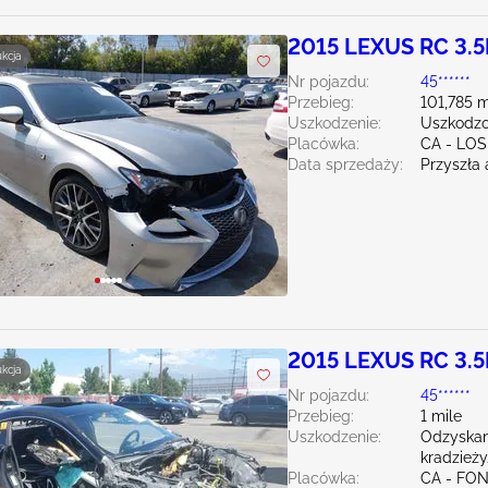
2015 LEXUS RC 3.5
ukcja
Nr pojazdu:
45******
Przebieg:
101,785 m
Uszkodzenie:
Uszkodzo
Placówka:
CA - LO
Data sprzedaży:
Przyszła 
2015 LEXUS RC 3.5
ukcja
Nr pojazdu:
45******
Przebieg:
1 mile
Uszkodzenie:
Odzyska
kradzież
Placówka:
CA - FO