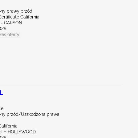
ny prawy przód
ertificate California
E - CARSON
026
łeś oferty
L
le
ny przód/Uszkodzona prawa
alifornia
ORTH HOLLYWOOD
026