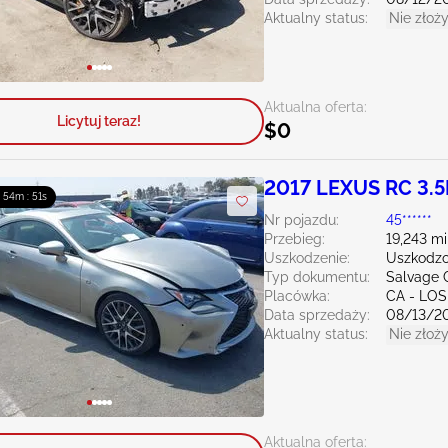
Aktualny status:
Nie złoży
Aktualna oferta:
Licytuj teraz!
$0
2017 LEXUS RC 3.5
: 54m : 50s
Nr pojazdu:
45******
Przebieg:
19,243 mi
Uszkodzenie:
Uszkodzo
Typ dokumentu:
Salvage C
Placówka:
CA - LO
Data sprzedaży:
08/13/2
Aktualny status:
Nie złoży
Aktualna oferta: